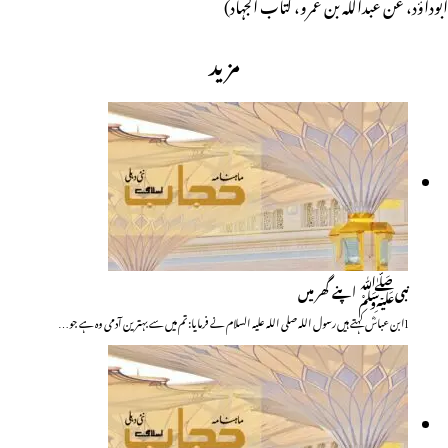
ابوداؤد، عن عبداللہ بن عمرو، کتاب الجہاد)
مزید
نبیﷺ اپنے گھر میں
lابن عباسؓ کہتے ہیں رسول اللہ صلی اللہ علیہ السلام نے فرمایا: تم میں سے بہترین آدمی وہ ہے جو…