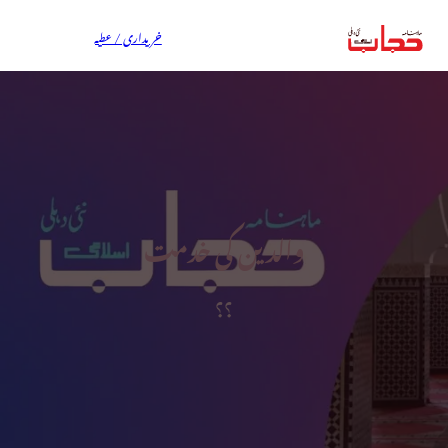
خریداری / عطیہ
والدین کی خدمت
؟؟