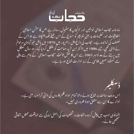
ماہ نامہ حجاب اسلامی خواتین اور لڑکیوں کا مقبول رسالہ ہے جس کا مشن اسلامی
اخلاقیات اور تعلیمات پر مبنی لٹریچر کو سماج کے اس طبقے تک پہنچانا ہے جو اس کے
نصف کی نمائندہ ہے۔ حجاب کی داغ بیل رام پور میں 1970 میں مائل خیرآبادی مرحومؒ
نے ڈالی تھی، جسے 1996 میں ڈاکٹر ابن فرید صاحبؒ کو منتقل کردیا گیا۔ دو سال تعطل
میں رہنے کے بعد نومبر 2003 سے اس کا نقشِ ثالث ‘حجاب اسلامی’ کے نام سے دہلی
سے شمشاد حسین فلاحی کے زیرِ ادارت شائع ہو رہا ہے۔
ڈسکلیمر
اس ویب سائٹ پر شائع ہونے والا تمام مواد قلم کاروں کی ذاتی آراء پر مبنی ہے۔
ادارے کا ان سے متفق ہونا ضروری نہیں۔
افسانوی ادب میں پیش کردہ واقعات و شخصیات کی اصل زندگی سے مماثلت محض اتفاقی
سمجھی جائے۔