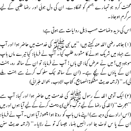
محنت کرو جو تمہارے جسم کو تھکادے، ان کی دل جوئی اور رضا طلبی کے لیے
سرگرم ہوجاؤ۔
اس کی مزید وضاحت حسب ذیل روایات سے ہوتی ہے:
(۱) جاہمہ رضی اللہ عنہ کہتے ہیں: ’’میں نبی ﷺ کی خدمت میں حاضر ہوا اور آپ
سے جہاد میں شریک ہونے کا مشورہ طلب کیا۔ آپ نے فرمایا: کیا تیرے ماں باپ
موجود ہیں؟ میں نے عرض کیا: جی ہاں! آپ نے فرمایا: تو ان کے ساتھ رہ، جنت
ان کے پاؤں کے نیچے ہے۔ (ان کے ساتھ نیک سلوک کرنے سے جنت ملے
گی)۔‘‘ (ترجمہ حدیث مشکوٰۃ المصابیح، کتاب الادب، بحوالہ طبرانی)
(۲) ایک آدمی اللہ کے رسول ﷺ کی خدمت میں حاضر ہوا اور کہا: آپ سے
’’ہجرت‘‘ (اللہ کی رضا کے لیے ترکِ وطن) پر بیعت کرنے کے لیے آیا ہوں اور میں
(اس ارادے کی وجہ سے) اپنے ماں باپ کو روتا ہوا چھوڑ آیا ہوں۔ آپ نے فرمایا:
ان کے پا س لوٹ جا اور انہیں ہنسا، جیسا کہ تو نے رلایا۔‘‘ (ترجمہ حدیث سنن