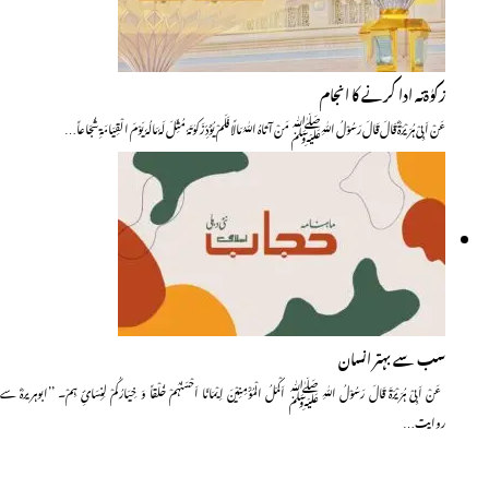
زکوٰۃنہ ادا کرنے کا انجام
عَنْ اَبِیْ ہُرَیْـرَۃؓ قَالَ قَالَ رَسُوْلُ اللّٰہِﷺ مَنْ آتَاہُ اللّٰہُ مَالًا فَلَمْ یُؤَدِّ زَکوٰتَہٗ مُثِّلَ لَہٗ مَالُہٗ یَوْمَ الْقِیَامَۃِ شُجَاعاً…
سب سے بہتر انسان
عَنْ اَبِیْ ہُرَیْرَۃَ قَالَ رَسُوْلُ اللّٰہِ ﷺ اَکْمَلُ الْمُؤْمِنِیْنَ اِیْمَانًا اَحْسَنُہُمْ خُلْقاً وَ خِیَارُکُمْ لِنِسَائِ ہِمْ۔ ’’ابوہریرہؓ سے
روایت…