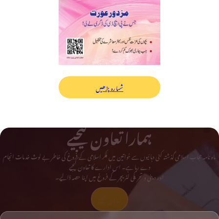
شمارہ پڑھیں
ہمارا تعاون کیجیے
ماہ نامہ حجاب اسلامی گذشتہ کئی دہائیوں سے خواتین میں فکر اسلامی کے فروغ کی خاطر بے لوث خدمات انجام
دے رہا ہے۔ اس ادارے کا تعاون کیجیے
اور دینی و تحریکی لٹریچر کے فروغ میں اپنا حصہ ڈالیے۔
تعاون کیجیے