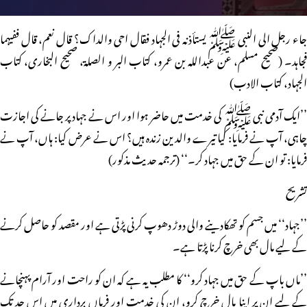
جاء رجل الی النبی ﷺ یستأذنہ فی الجہاد فقال احی والداک؟ قال نعم، قال ففیہما
فجاہد۔ (صحیح مسلم، عن عبداللہ بن عمرو، کتاب البر و الصلۃ، صحیح البخاری، کتاب
الجہاد، کتاب الادب)
’’ایک آدمی نبی ﷺ کی خدمت میں حاضر ہوا اور اس نے جہاد پر جانے کی اجازت
چاہی، آپ نے فرمایا: کیا تیرے والدین زندہ ہیں؟ اس نے عرض کیا: ہاں، آپ نے
فرمایا: تو ان کے حق میں جہاد کر۔‘‘ (ترجمہ حدیث مذکور)
تشریح
’’جہاد‘‘ میں جسم کو تھکادینے والی دوڑ دھوپ کرنی پڑتی ہے اور مقصد کو حاصل کرنے
کے لیے مال بھی خرچ کرنا پڑتا ہے۔
’’ماں باپ کے حق میں جہاد کرو‘‘ کا مطلب یہ ہے کہ ان کو راحت اور آرام پہنچانے
کے لیے ان پر اپنا مال خرچ کرو، ان کی خدمت اور فرماں برداری میں اس حد تک