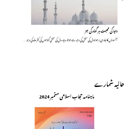
دنیا کی محبت ہر گناہ کی جڑ
آنسوؤں کا جاری نہ ہونا دل کی سختی کی وجہ سے ہوتاہے ،دل کی سختی گناہوں کی کثرت کی وجہ…
حالیہ شمارے
ماہنامہ حجاب اسلامی ستمبر 2024