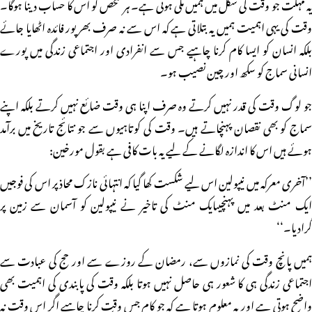
یہ مہلت جو وقت کی شکل میں ہمیں ملی ہوئی ہے۔ ہر شخص کو اس کا حساب دینا ہوگا۔
وقت کی یہی اہمیت ہمیں یہ بتلاتی ہے کہ اس سے نہ صرف بھرپور فائدہ اٹھایا جائے
بلکہ انسان کو ایسا کام کرنا چاہیے جس سے انفرادی اور اجتماعی زندگی میں پورے
انسانی سماج کو سکھ اور چین نصیب ہو۔
جو لوگ وقت کی قدر نہیں کرتے وہ صرف اپنا ہی وقت ضائع نہیں کرتے بلکہ اپنے
سماج کو بھی نقصان پہنچاتے ہیں۔ وقت کی کوتاہیوں سے جو نتائج تاریخ میں برآمد
ہوئے ہیں اس کا اندازہ لگانے کے لیے یہ بات کافی ہے بقول مورخین:
’’آخری معرکہ میں نیپولین اس لیے شکست کھا گیا کہ انتہائی نازک محاذ پر اس کی فوجیں
ایک منٹ بعد میں پہنچیںایک منٹ کی تاخیر نے نیپولین کو آسمان سے زمین پر
گرادیا۔‘‘
ہمیں پانچ وقت کی نمازوں سے، رمضان کے روزے سے اور حج کی عبادت سے
اجتماعی زندگی ہی کا شعور ہی حاصل نہیں ہوتا بلکہ وقت کی پابندی کی اہمیت بھی
واضح ہوتی ہے اور یہ معلوم ہوتا ہے کہ جو کام جس وقت کرنا چاہیے اگر اس وقت نہ