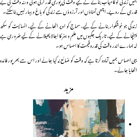
ہمیں زندگی کو کامیاب بنانے کے لیے وقت کی پوری قدر کرنی ہوگی ورنہ وقت کی بے
قدری کے رویے، اچھی تمناؤں اور آرزوؤں سے زندگی کو باغ و بہار نہیں بناسکتے۔
زندگی جو خوشگوار بنانے کے لیے، سماج کو اوپر اٹھانے کے لیے، انسانیت کو سکھ
پہنچانے کے لیے، تاریک جگہوں میں علم و ہنر کا اجالا پھیلانے کے لیے ضروری ہے
کہ ہمارے اندر وقت کی قدروقیمت کا احساس ہو۔
یہی احساس ہمیں آمادہ کرتا ہے کہ وقت کو ضائع نہ کیا جائے اور اس سے بھر پور فائدہ
اٹھایا جائے۔
مزید