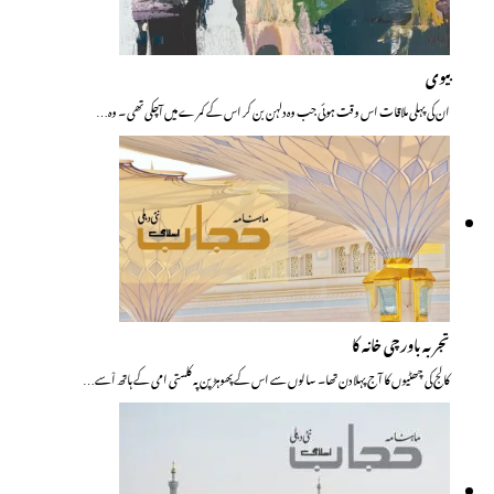
بیوی
ان کی پہلی ملاقات اس وقت ہوئی جب وہ دلہن بن کر اس کے کمرے میں آچکی تھی ۔ وہ…
تجربہ باورچی خانہ کا
کالج کی چھٹیوں کا آج پہلا دن تھا۔ سالوں سے اس کے پھوہڑ پن پہ کلستی امی کے ہاتھ اْسے…