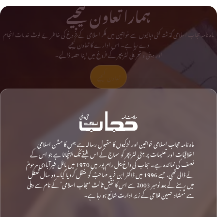
ہمارا تعاون کیجیے
ماہ نامہ حجاب اسلامی گذشتہ کئی دہائیوں سے خواتین میں فکر اسلامی کے فروغ کی خاطر بے لوث خدمات انجام
دے رہا ہے۔ اس ادارے کا تعاون کیجیے
اور دینی و تحریکی لٹریچر کے فروغ میں اپنا حصہ ڈالیے۔
تعاون کیجیے
ماہ نامہ حجاب اسلامی خواتین اور لڑکیوں کا مقبول رسالہ ہے جس کا مشن اسلامی
اخلاقیات اور تعلیمات پر مبنی لٹریچر کو سماج کے اس طبقے تک پہنچانا ہے جو اس کے
نصف کی نمائندہ ہے۔ حجاب کی داغ بیل رام پور میں 1970 میں مائل خیرآبادی مرحومؒ
نے ڈالی تھی، جسے 1996 میں ڈاکٹر ابن فرید صاحبؒ کو منتقل کردیا گیا۔ دو سال تعطل
میں رہنے کے بعد نومبر 2003 سے اس کا نقشِ ثالث ‘حجاب اسلامی’ کے نام سے دہلی
سے شمشاد حسین فلاحی کے زیرِ ادارت شائع ہو رہا ہے۔