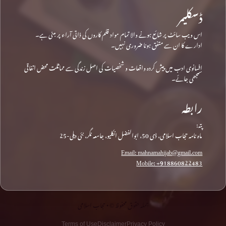
ڈسکلیمر
اس ویب سائٹ پر شائع ہونے والا تمام مواد قلم کاروں کی ذاتی آراء پر مبنی ہے۔
ادارے کا ان سے متفق ہونا ضروری نہیں۔
افسانوی ادب میں پیش کردہ واقعات و شخصیات کی اصل زندگی سے مماثلت محض اتفاقی
سمجھی جائے۔
رابطہ
پتہ:
ماہ نامہ حجاب اسلامی، ڈی 50، ابوالفضل انکلیو، جامعہ نگر، نئی دہلی-25
Email: mahnamahijab@gmail.com
Mobile: +918860822483
جملہ حقوق محفوظ © • حجاب اسلامی
Terms of Use
Disclaimer
Privacy Policy