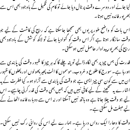
کیا جائے اور دوسرے وقت پر ٹال دیا جائے تو کام کی تکمیل کے باوجود بھی اس سے
بھر پور فائدہ نہیں ہوتا۔
اس بات کو واضح طور پر یوں بھی سمجھا جاسکتا ہے کہ ربیع کی کاشت کے لیے جو
وقت سازگار ہوتا ہے اگر اس وقت کو گنوادیا جائے تو لاکھ کوشش کے باوجود بھی
ربیع کی بھرپور پیداوار حاصل نہیں ہوسکتی۔
قدرت کی جس چیز پر بھی نگاہ ڈالیے تو پتہ چلے گا کہ ہر چیز کا ظہور وقت کی پابندی سے
ہورہا ہے۔ سورج کا طلوع و غروب، موسموں کا الٹ پھیر پھولوں اور پھلوں کا ظہور
ان میں سے کون سی چیز ایسی ہے جو وقت کی پابندی سے آزاد ہو۔ کیا فطرت کے یہ
اشارے یہ سمجھنے کے لیے کافی نہیں ہیں کہ ہمیں بھی وقت کی قدر کرنی چاہیے۔ اس
لیے جو وقت چلا جاتا ہے وہ ہاتھ نہیں آسکتا اور نہ اس سے دوبارہ فائدہ اٹھانے کے
لیے مہلت مل سکتی ہے۔
وقت کا دھارا ایک رواں دریا ہے۔ ہمارے لیے اس کی روانی رک نہیں سکتی۔