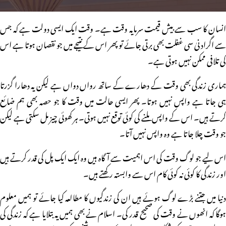
انسان کا سب سے بیش قیمت سرمایہ وقت ہے۔ وقت ایک ایسی دولت ہے کہ جس
سے اگرادنیٰ سی غفلت بھی برتی جائے تو پھر اس کے نتیجے میں جو نقصان ہوتا ہے اس
کی تلافی ممکن نہیں ہوتی ہے۔
ہماری زندگی بھی وقت کے دھارے کے ساتھ رواں دواں ہے لیکن یہ دھارا گزرتا
ہی جاتا ہے واپس نہیں ہوتا۔ پھر ایسی حالت میں وقت کا جو حصہ بھی ہم ضائع
کرتے ہیں۔ اس کے واپس ملنے کی کوئی توقع نہیں ہوتی۔ ہر کھوئی چیز مل سکتی ہے لیکن
جو وقت چلا جاتا ہے وہ واپس نہیں آتا۔
اس لیے جو لوگ وقت کی اس اہمیت سے آگاہ ہیں وہ ایک ایک پل کی قدر کرتے ہیں
اور زندگی کا کوئی نہ کوئی کام اس سے وابستہ رکھتے ہیں۔
دنیا میں جتنے بڑے لوگ ہوئے ہیں ان کی زندگیوں کا مطالعہ کیا جائے تو ہمیں معلوم
ہوگا کہ انھوں نے وقت کی صحیح قدر کی۔ اسلام نے بھی ہمیں یہ بتلایا ہے کہ زندگی کی