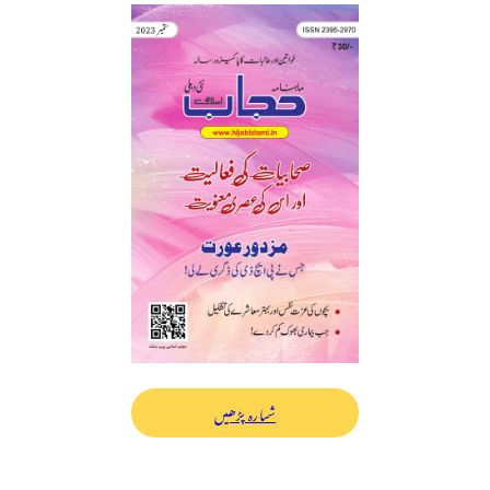
شمارہ پڑھیں