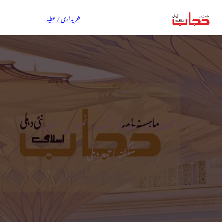
خریداری / عطیہ
وقت قدرت کا ایک انمول عطیہ
شگفتہ احمد دہلی