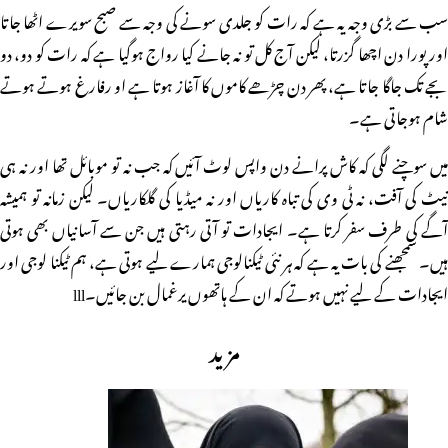
سب سے بڑی وجہ یہ ہے کہ رات کو جلدی سونے کی وجہ سے صبح سویرے اٹھا جاتا
اور پورا دن اچھا گزرتا، لیکن آج کل تو نہ جانے کیا رواج ہوگیا ہے کہ رات کو دو، دو
بجے تک جاگا جاتا ہے، پھر دن چڑھے کاموں کا آغاز ہوتا ہے او رفارغ ہوتے ہوتے
شام ہوجاتی ہے۔
میں سوچنے لگی کہ کاش پرانے دن واپس لوٹ آئیں کہ جب نہ تو موبائل تھا اور نہ ہی
نیٹ کی آفت، نہ ٹی وی کی تباہ کاریاں اور نہ میڈیا کی گلکاریاں۔ لیکن زمانہ تو ہمیشہ
آگے کی طرف سفر کرتا ہے۔ ایجادات تو آتی رہتی ہیں جن سے آسانیاں بھی ہوتی
ہیں۔ سمجھنے کی بات یہ ہے کہ ہر نئی ٹیکنالوجی ہمارے لیے ہوتی ہے، ہم ٹیکنا لوجی اور
ایجادات کے لیے نہیں ہوتے کہ ان کے ہاتھوں یرغمال بن جائیں۔lll
مزید