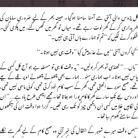
کل پڑوس والی آنٹی سے آمنا سامنا ہوگیا۔ مہینہ بھر کے لیے ضروری سامان کی
خریداری کر کے گھر لوٹ رہے تھے۔ میاں تو گھر میں گھس گئے، میں پکڑی گئی۔
شکوہ کرنے لگیں کہ ’’تم تو ہمارے ہاں آتی ہی نہیں۔‘‘
’’کیا کروں آنٹی‘‘ میں نے عذر پیش کیا ’’وقت ہی نہیں ہوتا۔‘‘
’’ہاں…‘‘ ٹھنڈی آہ بھر کر بولیں۔ ’’یہ وقت کا ہی تو مسئلہ ہے جو آج کل کسی کے
پاس نہیں ہوتا۔ اب ہماری سنو… ہمارے بھی چھوٹے چھوٹے اوپر تلے کے بچے
تھے، صبح سویرے اٹھتی تھی، گھر کے سب کام خود کرتی تھی، کوئی ماسی نہیں تھی،
اور دس بجے تک سارے گھر کا کام پورا ہو جاتا تھا۔ مجھے اچھی طرح یاد ہے…‘‘ ان
کی نگاہیں خلا میں کسی اَن دیکھی چیز کو تک رہی تھیں۔ گزرا ہوا وقت ان کی آنکھوں
کے سامنے گھوم رہا تھا۔
’’جس وقت میرے شوہر کے انتقال کی خبر آئی وہ صبح کام کے لیے گھر سے نکلے