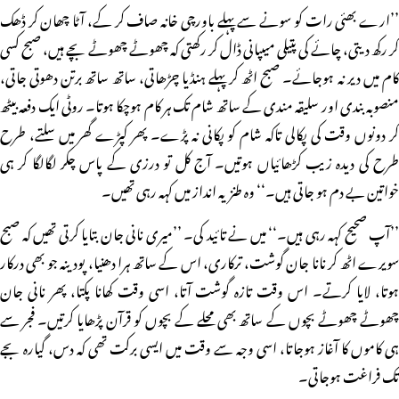
’’ارے بھئی رات کو سونے سے پہلے باورچی خانہ صاف کر کے، آٹا چھان کر ڈھک
کر رکھ دیتی، چائے کی پتیلی میںپانی ڈال کر رکھتی کہ چھوٹے چھوٹے بچے ہیں، صبح کسی
کام میں دیر نہ ہوجائے۔ صبح اٹھ کر پہلے ہنڈیا چڑھاتی، ساتھ ساتھ برتن دھوتی جاتی،
منصوبہ بندی اور سلیقہ مندی کے ساتھ شام تک ہر کام ہوچکا ہوتا۔ روٹی ایک دفعہ بیٹھ
کر دونوں وقت کی پکالی تاکہ شام کو پکانی نہ پڑے۔ پھر کپڑے گھر میں سلتے، طرح
طرح کی دیدہ زیب کڑھائیاں ہوتیں۔ آج کل تو درزی کے پاس چکر لگالگا کر ہی
خواتین بے دم ہو جاتی ہیں۔‘‘ وہ طنزیہ انداز میں کہہ رہی تھیں۔
’’آپ صحیح کہہ رہی ہیں۔‘‘ میں نے تائید کی۔ ’’میری نانی جان بتایا کرتی تھیں کہ صبح
سویرے اٹھ کر نانا جان گوشت، ترکاری، اس کے ساتھ ہرا دھنیا، پودینہ جو بھی درکار
ہوتا، لایا کرتے۔ اس وقت تازہ گوشت آتا، اسی وقت کھانا پکتا، پھر نانی جان
چھوٹے چھوٹے بچوں کے ساتھ بھی محلے کے بچوں کو قرآن پڑھایا کرتیں۔ فجر سے
ہی کاموں کا آغاز ہوجاتا، اسی وجہ سے وقت میں ایسی برکت تھی کہ دس، گیارہ بجے
تک فراغت ہوجاتی۔