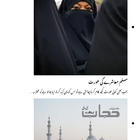
مسلم معاشرے کی عورت
جب بھی کوئی عورت کچھ کام کرنا چاہتی ہے تو اس کو یہی کہہ کر ڈرایا جاتا ہے کہ محترمہ…