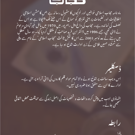
ماہ نامہ حجاب اسلامی خواتین اور لڑکیوں کا مقبول رسالہ ہے جس کا مشن اسلامی
اخلاقیات اور تعلیمات پر مبنی لٹریچر کو سماج کے اس طبقے تک پہنچانا ہے جو اس کے
نصف کی نمائندہ ہے۔ حجاب کی داغ بیل رام پور میں 1970 میں مائل خیرآبادی مرحومؒ
نے ڈالی تھی، جسے 1996 میں ڈاکٹر ابن فرید صاحبؒ کو منتقل کردیا گیا۔ دو سال تعطل
میں رہنے کے بعد نومبر 2003 سے اس کا نقشِ ثالث ‘حجاب اسلامی’ کے نام سے دہلی
سے شمشاد حسین فلاحی کے زیرِ ادارت شائع ہو رہا ہے۔
ڈسکلیمر
اس ویب سائٹ پر شائع ہونے والا تمام مواد قلم کاروں کی ذاتی آراء پر مبنی ہے۔
ادارے کا ان سے متفق ہونا ضروری نہیں۔
افسانوی ادب میں پیش کردہ واقعات و شخصیات کی اصل زندگی سے مماثلت محض اتفاقی
سمجھی جائے۔
رابطہ
پتہ: