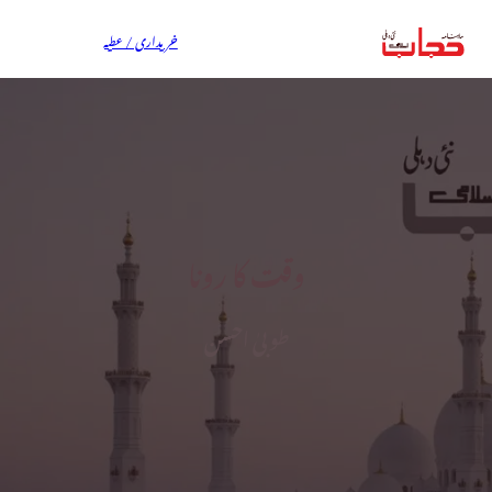
خریداری / عطیہ
وقت کا رونا
طوبیٰ احسن