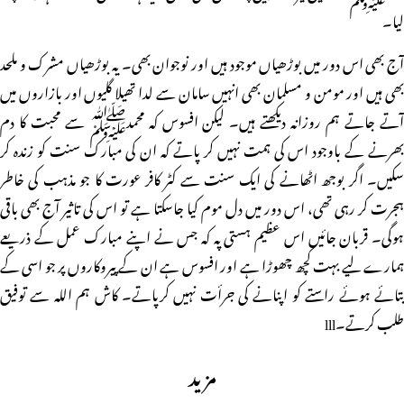
لیا۔
آج بھی اس دور میں بوڑھیاں موجود ہیں اور نوجوان بھی۔ یہ بوڑھیاں مشرک و ملحد
بھی ہیں اور مومن و مسلمان بھی انہیں سامان سے لدا تھیلا گلیوں اور بازاروں میں
آتے جاتے ہم روزانہ دیکھتے ہیں۔ لیکن افسوس کہ محمدﷺ سے محبت کا دم
بھرنے کے باوجود اس کی ہمت نہیں کر پاتے کہ ان کی مبارک سنت کو زندہ کر
سکیں۔ اگر بوجھ اٹھانے کی ایک سنت سے کٹر کافر عورت کا جو مذہب کی خاطر
ہجرت کر رہی تھی، اس دور میں دل موم کیا جاسکتا ہے تو اس کی تاثیر آج بھی باقی
ہوگی۔ قربان جائیں اس عظیم ہستی پہ کہ جس نے اپنے مبارک عمل کے ذریعے
ہمارے لیے بہت کچھ چھوڑا ہے اور افسوس ہے ان کے پیروکاروں پر جو اسی کے
بتائے ہوئے راستے کو اپنانے کی جرأت نہیں کرپاتے۔ کاش ہم اللہ سے توفیق
طلب کرتے۔lll
مزید