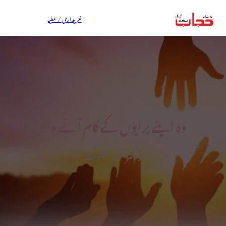
خریداری / عطیہ
وہ اپنے پرایوں کے کام آنے والا
ڈاکٹر محمد یعقوب