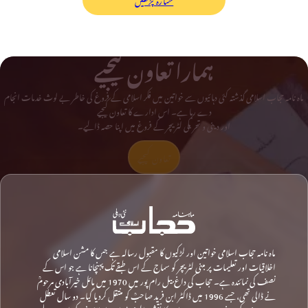
ہمارا تعاون کیجیے
ماہ نامہ حجاب اسلامی گذشتہ کئی دہائیوں سے خواتین میں فکر اسلامی کے فروغ کی خاطر بے لوث خدمات انجام
دے رہا ہے۔ اس ادارے کا تعاون کیجیے
اور دینی و تحریکی لٹریچر کے فروغ میں اپنا حصہ ڈالیے۔
تعاون کیجیے
ماہ نامہ حجاب اسلامی خواتین اور لڑکیوں کا مقبول رسالہ ہے جس کا مشن اسلامی
اخلاقیات اور تعلیمات پر مبنی لٹریچر کو سماج کے اس طبقے تک پہنچانا ہے جو اس کے
نصف کی نمائندہ ہے۔ حجاب کی داغ بیل رام پور میں 1970 میں مائل خیرآبادی مرحومؒ
نے ڈالی تھی، جسے 1996 میں ڈاکٹر ابن فرید صاحبؒ کو منتقل کردیا گیا۔ دو سال تعطل