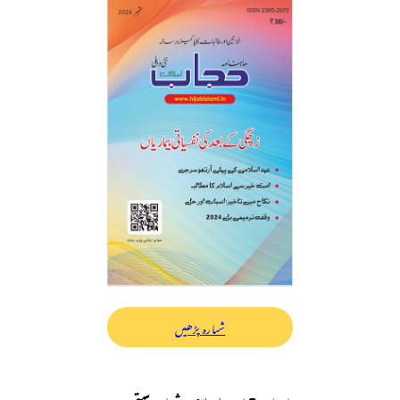
شمارہ پڑھیں