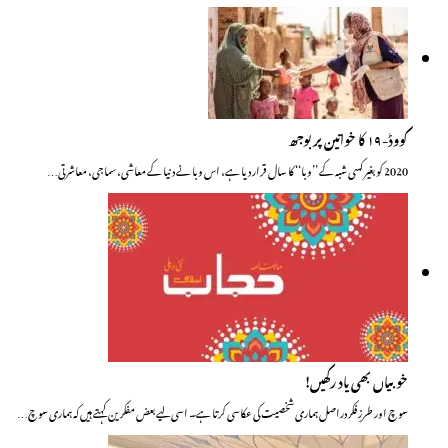
کووڈ-۱۹ کا خواتین پر بوجھ
2020 کو بغیر کسی شبہ کے ’’وبا‘‘ کا سال قرار دیا ہے، اس وبا نے دنیا کے معاشی، سماجی، معاشرتی…
خوبیاں بھی یاد رکھیں!
سوچ اور طرزِ فکر دراصل ہماری شخصیت کی عکاسی کرتا ہے۔ اسی لیے بعض مفکرین کہتے ہیں کہ ہماری سوچ…