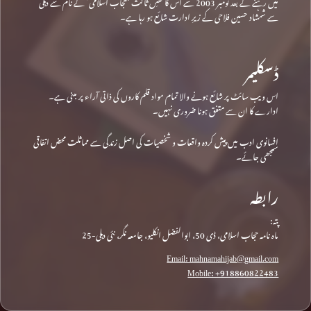
میں رہنے کے بعد نومبر 2003 سے اس کا نقشِ ثالث ‘حجاب اسلامی’ کے نام سے دہلی
سے شمشاد حسین فلاحی کے زیرِ ادارت شائع ہو رہا ہے۔
ڈسکلیمر
اس ویب سائٹ پر شائع ہونے والا تمام مواد قلم کاروں کی ذاتی آراء پر مبنی ہے۔
ادارے کا ان سے متفق ہونا ضروری نہیں۔
افسانوی ادب میں پیش کردہ واقعات و شخصیات کی اصل زندگی سے مماثلت محض اتفاقی
سمجھی جائے۔
رابطہ
پتہ:
ماہ نامہ حجاب اسلامی، ڈی 50، ابوالفضل انکلیو، جامعہ نگر، نئی دہلی-25
Email: mahnamahijab@gmail.com
Mobile: +918860822483