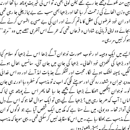
بین منہ کھولے دیکھے جا رہے تھے لیکن کوئی بھی نہ تو اس کی خیریت پوچھ رہا تھا اور نہ
ہی وزن اٹھانے کی زحمت کر رہا تھا اور بڑھیا بھی سب سے بے نیاز چلی جا رہی تھی
اور ان خود غرضوں کی عقل کا ماتم کرنے اور ان کی بے حسی پر افسوس کرنے کے
بجائے وہ اپنی قربانی پر شاداں و فرحاں تھی کہ عمر کے اس آخری حصے میں وہ ’’مرتد‘‘
ہوکر نہیں مر رہی۔
ایسے میں ایک وجیہہ او رخوب صورت نوجوان آگے بڑھا اس نے بڑھیا کو سلام کیا
اور بڑھیا کی گٹھڑی خود اٹھالی۔ بڑھیا کی جان میں جان آئی، سانسیں بحال ہونے
لگیں، پسینہ خشک ہونے لگا، محبت اور تشکر کے جذبات امڈ آئے اور وہ اس خدائی
مدد پر حیران و ششدر رہ گئی اور سوچنے لگی کہ اب نہ تو مذہب کو خطرہ رہا اور نہ ہی جان
کو۔ نوجوان آنکھیں جھکائے بڑھیا کے پیچھے جا رہا تھا پھر اس نے پوچھ ہی لیا کہ
اماں! آپ کدھر جا رہی ہیں؟ بڑھیا کے لیے یہی تو ایک سوال تھا جو کہ اس کے دل
کی آواز تھا۔ وہ بولی، میں نے سنا ہے کہ مکہ میں ایک شخص آیا ہے جو لوگوں کو ان
کے مذہب سے بھٹکا رہا ہے۔ میں اس کا مقابلہ نہیں کرسکتی تھی۔ یہی سوچا کہ مذہب
کو بچانے کے لیے یہ بستی چھوڑ دوں۔