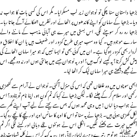
بڑھیا داستان سنا چکی تو نوجوان زیر لب مسکرایا۔ مگر اس کی کسی بات کا جواب نہ
دیا۔ بڑھیا کے سامان کو اپنے کاندھوں پر اٹھائے اور نظریں جھکائے آگے جاتا رہا۔
بڑھیا رہ رہ کر سوچنے لگی، اس بستی میں میرے ہی آبائی مذہب کے ماننے والے
سارے موجود ہیں۔ کیا وہ سب میری طرح کمزور اور ضعیف ہیں یا ان کا اخلاق و
کردار بھی کمزور ہوگیا ہے۔ ان میں کوئی بھی تو ایسا نہیں کہ جو میرا سامان اٹھانے کی
پیش کش کرتا؟ یہ کیسے لوگ ہیں؟ اور یہ نوجوان جسے میں جانتی ہوں اور نہ وہ مجھے، اس
نے مجھے دیکھتے ہی میرا سامان لپک کر اٹھا لیا۔
ابھی سوچوں میں وہ غلطاں تھی کہ اس کی منزل آگئی۔ نوجوان نے آرام سے گٹھڑی
رکھی اور سلام کر کے چلنے لگا۔ لیکن بڑھیا نے کہا کہ تم کون ہو، اپنا نام تو بتادو؟ اس
نے جواب دیا اماں! میں وہی محمد ہوں کہ جس سے بچنے کے لیے آپ اپنے گھر سے
نکل کھڑی ہوئی ہیں۔ بڑھیا نے یہ سنا تو اس کا اوپر کا سانس اوپر اور نیچے کا نیچے رہ گیا۔
آنکھیں حیرت سے پھٹنے لگیں۔ انگلی اس نے ہونٹوں تلے دبالی اور کہنے لگی اگر تم
محمدﷺ ہو تو میں تیرے دین پر ایمان لاتی ہوں۔ یہ کہہ کر اس نے کلمہ شہادت پڑھ