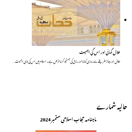
حلال کمائی اور اس کی اہمیت
حلال اور جائز طریقے سے روزی کمانا اور رزق کی جستجو کرنا فرض ہے۔ اسلام میں اس کی بڑی اہمیت…
حالیہ شمارے
ماہنامہ حجاب اسلامی ستمبر 2024