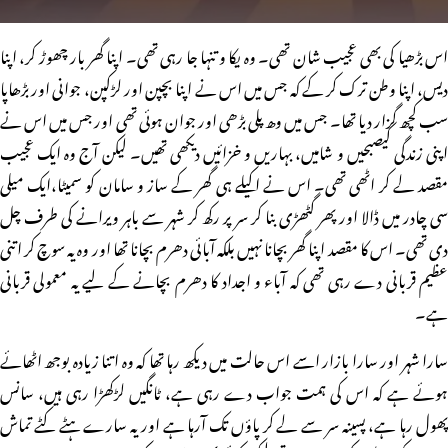
اس بڑھیا کی بھی عجیب شان تھی۔ وہ یکا و تنہا جا رہی تھی۔ اپنا گھر بار چھوڑ کر، اپنا
دیس، اپنا وطن ترک کر کے کہ جس میں اس نے اپنا بچپن اور لڑکپن، جوانی اور بڑھاپا
سب کچھ گزار دیا تھا۔ جس میں وھ پلی بڑھی اور جوان ہوئی تھی اور جس میں اس نے
اپنی زندگی کیصبحیں و شامیں، بہاریں و خزائیں دیکھی تھیں۔ لیکن آج وہ ایک عجیب
مقصد لے کر اٹھی تھی۔ اس نے اکیلے ہی گھر کے ساز و سامان کو سمیٹا،ایک میلی
سی چادر میں ڈالا اور پھر گٹھڑی بنا کر سر پر رکھ کر شہر سے باہر ویرانے کی طرف چل
دی تھی۔ اس کا مقصد اپنا گھر بچانا نہیں بلکہ آبائی دھرم بچانا تھا اور وہ یہ سوچ کر اتنی
عظیم قربانی دے رہی تھی کہ آباء و اجداد کا دھرم بچانے کے لیے یہ معمولی قربانی
ہے۔
سارا شہر اور سارا بازار اسے اس حالت میں دیکھ رہا تھا کہ وہ اتنا زیادہ بوجھ اٹھائے
ہوئے ہے کہ اس کی ہمت جواب دے رہی ہے، ٹانگیں لڑکھڑا رہی ہیں، سانس
پھول رہا ہے، پسینہ سر سے لے کر پاؤں تک آرہا ہے اور یہ سارے ہٹے کٹے تماش