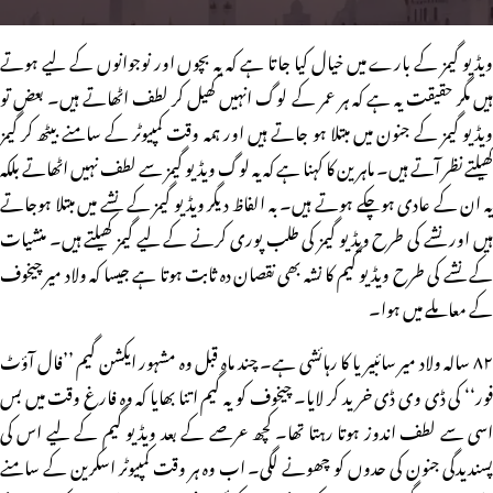
ویڈیو گیمز کے بارے میں خیال کیا جاتا ہے کہ یہ بچوں اور نوجوانوں کے لیے ہوتے
ہیں مگر حقیقت یہ ہے کہ ہر عمر کے لوگ انہیں کھیل کر لطف اٹھاتے ہیں۔ بعض تو
ویڈیو گیمز کے جنون میں مبتلا ہو جاتے ہیں اور ہمہ وقت کمپیوٹر کے سامنے بیٹھ کر گیمز
کھیلتے نظر آتے ہیں۔ ماہرین کا کہنا ہے کہ یہ لوگ ویڈیو گیمز سے لطف نہیں اٹھاتے بلکہ
یہ ان کے عادی ہوچکے ہوتے ہیں۔ بہ الفاظ دیگر ویڈیو گیمز کے نشے میں مبتلا ہوجاتے
ہیں اور نشے کی طرح ویڈیو گیمز کی طلب پوری کرنے کے لیے گیمز کھیلتے ہیں۔ منشیات
کے نشے کی طرح ویڈیو گیم کا نشہ بھی نقصان دہ ثابت ہوتا ہے جیسا کہ ولاد میر چیخوف
کے معاملے میں ہوا۔
۸۲ سالہ ولاد میر سائبیریا کا رہائشی ہے۔ چند ماہ قبل وہ مشہور ایکشن گیم ’’فال آؤٹ
فور‘‘ کی ڈی وی ڈی خرید کر لایا۔ چیخوف کو یہ گیم اتنا بھایا کہ وہ فارغ وقت میں بس
اسی سے لطف اندوز ہوتا رہتا تھا۔ کچھ عرصے کے بعد ویڈیو گیم کے لیے اس کی
پسندیدگی جنون کی حدوں کو چھونے لگی۔ اب وہ ہر وقت کمپیوٹر اسکرین کے سامنے