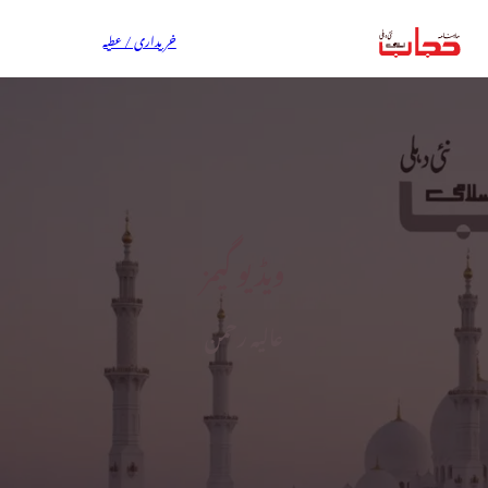
خریداری / عطیہ
ویڈیو گیمز
عالیہ رحمن