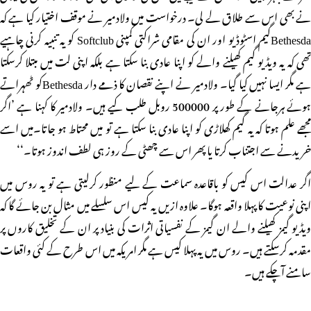
نے بھی اس سے طلاق لے لی۔ درخواست میں ولادمیر نے موقف اختیار کیا ہے کہ
Bethesdaگیم اسٹوڈیو اور ان کی مقامی شراکتی کمپنی Softclub کو یہ تنبیہ کرنی چاہیے
تھی کہ یہ ویڈیو گیم کھیلنے والے کو اپنا عادی بنا سکتا ہے بلکہ اپنی لت میں مبتلا کرسکتا
ہے مگر ایسا نہیں کیا گیا۔ ولادمیر نے اپنے نقصان کا ذمے دار Bethesdaکو ٹھہراتے
ہوئے ہرجانے کے طور پر 500000 روبل طلب کیے ہیں۔ ولادمیر کا کہنا ہے ’اگر
مجھے علم ہوتا کہ یہ گیم کھلاڑی کو اپنا عادی بنا سکتا ہے تو میں محتاط ہو جاتا۔میں اسے
خریدنے سے اجتناب کرتا یا پھر اس سے چھٹی کے روز ہی لطف اندوز ہوتا۔‘‘
اگر عدالت اس کیس کو باقاعدہ سماعت کے لیے منظور کرلیتی ہے تو یہ روس میں
اپنی نوعیت کا پہلا واقعہ ہوگا۔ علاوہ ازیں یہ کیس اس سلسلے میں مثال بن جائے گا کہ
ویڈیو گیمز کھیلنے والے ان گیمز کے نفسیاتی اثرات کی بنیاد پر ان کے تخلیق کاروں پر
مقدمہ کرسکتے ہیں۔ روس میں یہ پہلا کیس ہے مگر امریکہ میں اس طرح کے کئی واقعات
سامنے آچکے ہیں۔
مزید