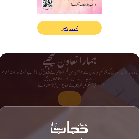
شمارہ پڑھیں
ہمارا تعاون کیجیے
ماہ نامہ حجاب اسلامی گذشتہ کئی دہائیوں سے خواتین میں فکر اسلامی کے فروغ کی خاطر بے لوث خدمات انجام
دے رہا ہے۔ اس ادارے کا تعاون کیجیے
اور دینی و تحریکی لٹریچر کے فروغ میں اپنا حصہ ڈالیے۔
تعاون کیجیے