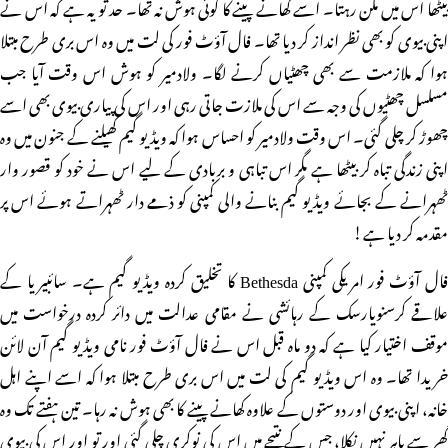
بیٹھا اس میں مگن رہتا۔ اسے کھانے پینے کا کوئی ہوش نہ تھا۔ حد تو یہ ہے کہ اس نے
اپنی بیوی کو بھی نظر انداز کر دیا تھا۔ فال آؤٹ فور کی لت میں وہ اس بری طرح مبتلا
ہوا کہ ملازمت سے بھی چھٹیاں کرنے لگا۔ ولادمیر کو ہوش اس وقت آیا جب
مسلسل چھٹیوں کی وجہ سے اس کی ملازت جاتی رہی اور اس کی پیاری بیوی بھی اسے
چھوڑ کر چلی گئی۔ اس وقت ولادمیر کو احساس ہوا کہ ویڈیو گیم کھیلنے کے جنون میں وہ
اپنی زندگی تباہ کر بیٹھا ہے مگر اس تباہی و بربادی کے لیے اس نے خود کو قصور وار
ٹھہرانے کے بجائے ویڈیو گیم بنانے والی کمپنی کو ذمے دار ٹھہراتے ہوئے اس پر
مقدمہ کر دیا ہے!
فال آؤٹ فور امریکی کمپنی Bethesda کا تخلیق کردہ ویڈیو گیم ہے۔ سائبیریا کے
علاقے کرسنویارسک کے رہائشی نے مقامی عدالت میں دائر کردہ درخواست میں
موقف اختیار کیا ہے کہ دو ماہ قبل اس نے فال آؤٹ فور نامی ویڈیو گیم آن لائن
خریدا تھا۔ وہ اس ویڈیو گیم کی لت میں اس بری طرح مبتلا ہوا کہ اسے اپنے اہل
خانہ، اپنی بیوی اور دوستوں کے علاوہ کھانے پینے کا بھی ہوش نہ رہا۔ تین ہفتے تک وہ
گھر سے باہر نہیں نکلا، جس کے نتیجے میں اس کی نوکری چلی گئی اور تو اور اس کی بیوی