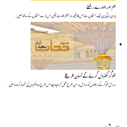
ہم اور ہمارے رشتے
پوری زندگی ہی ایک امتحان ہے جس کا نتیجہ روز محشر ملنا ہے لیکن اس بڑے امتحان کے ساتھ ہمیں…
شوگر کنٹرول کرنے کے آسان طریقے
ورزش شوگر کے مریضوں کو ورزش پر اسی طرح عمل کرنا چاہیے جس طرح وہ ڈاکٹروں کی تحویز کردہ دوائیں…
حالیہ شمارے