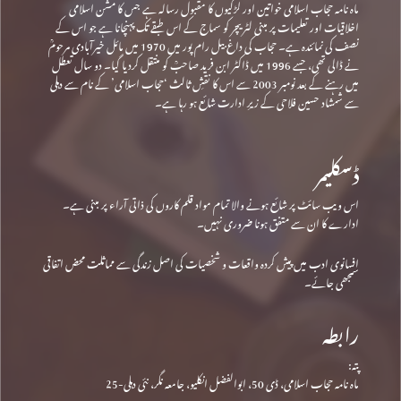
ماہ نامہ حجاب اسلامی خواتین اور لڑکیوں کا مقبول رسالہ ہے جس کا مشن اسلامی
اخلاقیات اور تعلیمات پر مبنی لٹریچر کو سماج کے اس طبقے تک پہنچانا ہے جو اس کے
نصف کی نمائندہ ہے۔ حجاب کی داغ بیل رام پور میں 1970 میں مائل خیرآبادی مرحومؒ
نے ڈالی تھی، جسے 1996 میں ڈاکٹر ابن فرید صاحبؒ کو منتقل کردیا گیا۔ دو سال تعطل
میں رہنے کے بعد نومبر 2003 سے اس کا نقشِ ثالث ‘حجاب اسلامی’ کے نام سے دہلی
سے شمشاد حسین فلاحی کے زیرِ ادارت شائع ہو رہا ہے۔
ڈسکلیمر
اس ویب سائٹ پر شائع ہونے والا تمام مواد قلم کاروں کی ذاتی آراء پر مبنی ہے۔
ادارے کا ان سے متفق ہونا ضروری نہیں۔
افسانوی ادب میں پیش کردہ واقعات و شخصیات کی اصل زندگی سے مماثلت محض اتفاقی
سمجھی جائے۔
رابطہ
پتہ:
ماہ نامہ حجاب اسلامی، ڈی 50، ابوالفضل انکلیو، جامعہ نگر، نئی دہلی-25