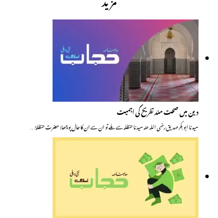
دین میں صحت مند تفریح کی اہمیت
سیدنا ابو بکر صدیق رضی اللہ عنہ سیدنا حنظلہ سے ملے تو ان سے ان کا حال پوچھا: حضرت حنظلہؓ…