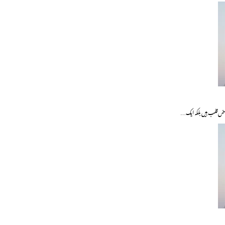
مراض قلب ہیں بلکہ ایک…