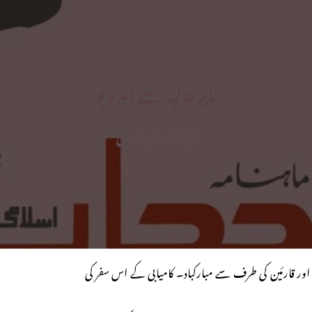
ٹاپر طالبہ سے انٹرویو
شہباز عالم باروی
 قارئین کی طرف سے مبارکباد۔ کامیابی کے اس سفر کی