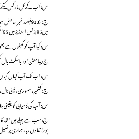
س: آپ کے کل مارکس کتنے 
میں95 بز نس اسٹڈیز میں 95انگلش میں80۔
س: کیا آپ کو کھیلوں سے بھ
ج: بیڈمنٹن اور باسکٹ بال کھیلتی ہوں۔ تفری
س: اب تک آپ کہاں کہاں تف
ج: کشمیر، مسوری، نینی تال، 
س: آپ کی کامیابی کو یقینی ب
ج: سب سے پہلے میں اللہ کا ش
پورا تعاون رہا، ہماری پرنسپ