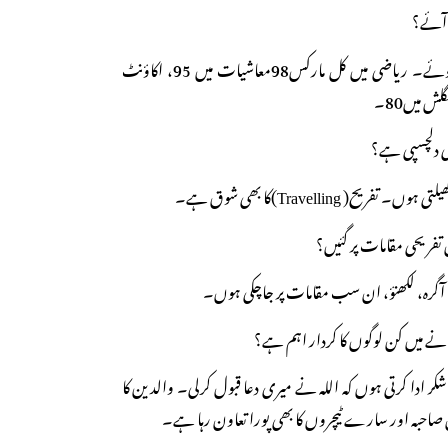
آئے؟
ج: 92.6فیصد نمبر حاصل ہوئے۔ ریاضی میں کل مارکس98معاشیات میں 95، اکاؤنٹ
ی دلچسپی ہے؟
ح( Travelling)کا بھی شوق ہے۔
ریحی مقامات پر گئیں؟
آگرہ، لکھنؤ، ان سب مقامات پر جاچکی ہوں۔
نانے میں کن لوگوں کا کردار اہم ہے؟
کر ادا کرتی ہوں کہ اللہ نے میری دعا قبول کرلی۔ والدین کا
ل صاحبہ اور سارے ٹیچروں کا بھی پورا تعاون رہا ہے۔