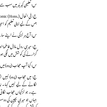
س: تعلیمی کیرئیر میں سب سے
جس کے لیے اپنی تعلیم کو اس
س: آج ہر لڑکی نے اپنے سام
ج: میری رول ماڈل فاطمہؓ او
گزارنے کی کوشش میں لگی ہو
س: کیا آپ حجاب (پردہ) میں 
ج: میں حجاب (پردہ) نہیں ل
لگانے کے لیے نہیں کہا۔ نہ
ہے۔ جو لڑکیاں حجاب لگاتی
جہاں جو میری بچپن کی دوس
کوشش کروں گی۔ کیونکہ پردہ 