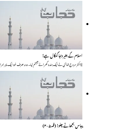
اسلام کے بغیر دنیا کنگال ہے!
[ڈاکٹر سروج شالنی نے ایک ہندو گھرانے میںجنم لیا۔ وہ نہ صرف خود ایک ماہر ا
پیاس بجھاتے چلو! (قسط-۴)