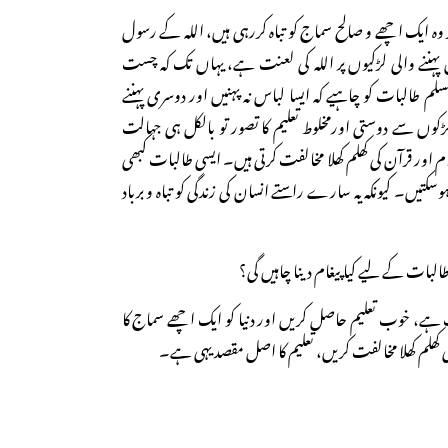
وہ ایک اچھے و صالح سماج کو تباہ کررہی ہیں، اللہ کے رسول
ننے والی لڑکیوں پر اللہ کی لعنت ہے، یہاں تک کہ چست
سلم طالبات کو چاہیے کہ ایسا لباس نہ پہنیں اور دوسری پہننے
کوں سے دوستی اورمخلوط تعلیم کا تصور تو بالکل ہی جہالت
م اور قرآن کی کھلم کھلا مخالفت کرتی ہیں۔ ایسی طالبات کبھی
سکتیں۔ کیونکہ یہ سارے راستے انسان کی زندگی کو تباہ و برباد
لبات کے لیے کیاپیغام دینا چاہیں گی؟
ے، خوب تعلیم حاصل کریں اور دنیا کو ایک اچھے سماج کا
ھلم کھلا مخالفت کریں، تعلیم کا اصل مقصد یہی ہے۔