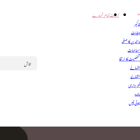
تربیت
تمام شمارے
ذکیر
ینیات
الدین کا صفحہ
ماجیات
خصیت کا ارتقا
فسانے
Search
نشائیے
ھر داری
ائدہ
یوٹی ٹپس