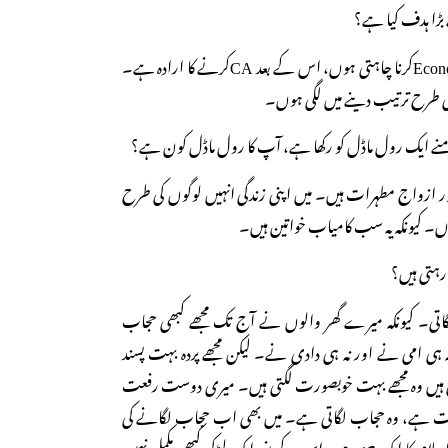
 بڑا ہدف کیا ہے؟
ج: فی الحال Economic (Hons.)کرنا چاہتی ہوں، اس کے بعد CAکرنے کا ارادہ ہے۔
ی طرح ترتیب دینے میں لگی ہوں۔
نے ایک رول ماڈل کو رکھا ہے، آپ کا رول ماڈل کون ہے؟
ر ازواج مطہرات ہیں۔ میں اپنی زندگی انہیں لوگوں کی طرح
ں۔ کیونکہ یہ سب کامیاب خواتین ہیں۔
رہتی ہیں؟
گاتی۔ کیونکہ میرے گھر والوں نے آج تک مجھے کبھی حجاب
 ہی امی نے اور نہ ہی دادی نے۔ لیکن مجھے پردہ بہت پسند
 ہیں وہ مجھے بہت خوبصورت لگتی ہیں۔ میری دوست رفعت
ت ہے، وہ حجاب لگاتی ہے۔ میں بھی اب حجاب لگانے کی
اسلام کا ایک جز ہے۔ اس کے بغیر ایک لڑکی کبھی مکمل نہیں