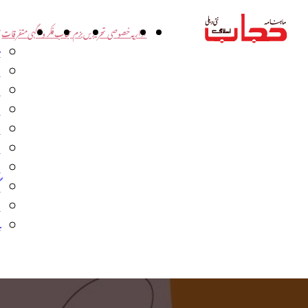
اداریہ
خصوصی تحریریں
بزم حجاب
فکر و آگہی
متفرقات
ت
د
و
س
ش
ا
ا
گ
م
ب