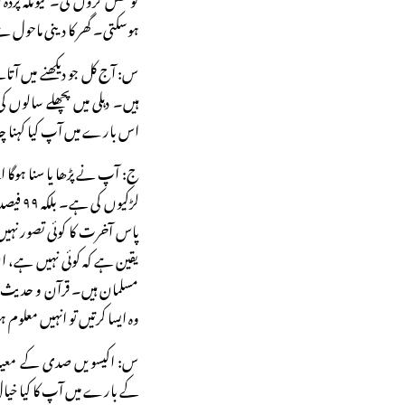
ہوسکتی۔ گھر کا دینی ماحول 
س: آج کل جو دیکھنے میں آت
ہیں۔ دہلی میں پچھلے سالو
اس بارے میں آپ کیا کہنا چا
ج: آپ نے پڑھا یا سنا ہوگا 
لڑکیوں
پاس آخرت کا کوئی تصور نہی
یقین ہے کہ کوئی نہیں ہے، ان 
مسلمان ہیں۔ قرآن و حدیث ا
وہ ایسا کرتیں تو انہیں معلوم
س: اکیسویں صدی کے معیار
کے بارے میں آپ کا کیا خی