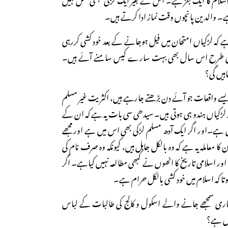
ہے۔ والدین پانچوں وقت نماز ادا کرتے ہیں۔
اہے کہ لڑکیاں امتحان میں فیل ہوجانے کے بعد خود کشی کررہی
ں کی طرح اس سال بھی بہت سارے کیس سامنے آئے ہیں۔
ہیں گی؟
ایسے واقعات جو آئے دن بڑھتے جارہے ہیں، اکثریت غیر مسلم
 کی ہے۔ بلکہ ۹۹ فیصد لڑکیاں ہندو ہی ہوتی ہیں۔ سیدھی سی بات یہ ہے کہ ان کے
ں ہے۔اور اگر ایک آدھ مسلم لڑکی بھی اس میں ہے اور مجھے
کا معاملہ یہ ہے کہ وہ بالکل جاہل ہیں، کیونکہ وہ صرف نام کی
ور اسلامی تاریخ کا انھوں نے کبھی مطالعہ نہیں کیاہے۔ اگر
 ہوتا کہ اسلام میں خود کشی بالکل حرام ہے۔
ی سمجھے جانے والے اسکول و کالج کی طالبات کے لباس
ال ہے؟