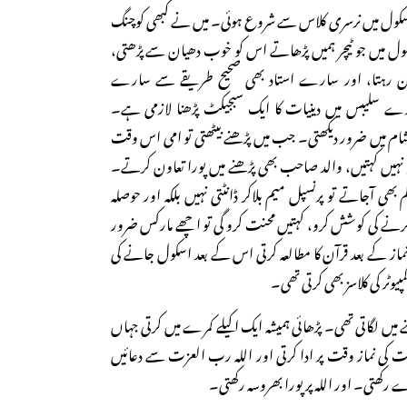
 اسکول میں نرسری کلاس سے شروع ہوئی۔ میں نے کبھی کوچنگ
کول میں جو ٹیچر ہمیں پڑھاتے اس کو خوب دھیان سے پڑھتی،
ون رہتا، اور سارے استاد بھی صحیح طریقے سے سارے
ے سلیبس میں دینیات کا ایک سبجیکٹ پڑھنا لازمی ہے۔
شام میں ضرور دیکھتی۔ جب میں پڑھنے بیٹھتی تو امی اس وقت
کو نہیں کہتیں، والد صاحب بھی پڑھنے میں پورا تعاون کرتے۔
بھی آجاتے تو پرنسپل میم بلاکر ڈانٹتی نہیں بلکہ اور حوصلہ
 کرنے کی کوشش کرو، کہتیں محنت کرو گی تو اچھے مارکس ضرور
 نماز کے بعد قرآن کا مطالعہ کرتی اس کے بعد اسکول جانے کی
یوٹر کی کلاسز بھی کرتی تھی۔
نے میں لگاتی تھی۔ پڑھائی ہمیشہ ایک اکیلے کمرے میں کرتی جہاں
وقت کی نماز وقت پر ادا کرتی اور اللہ رب العزت سے دعائیں
کھتی۔ اور اللہ پر پورا بھروسہ رکھتی۔