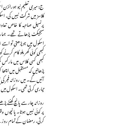
ج: میری تعلیم نیو ہورائزن
کلاسز میں شرکت نہیں کی، اس
پرنسپل صاحبہ کا خاص تعا
سبجیکٹ پڑھاتے تھے۔ ہمار
اسکول میں جو پڑھتی تو اسے 
کبھی کوئی گھریلو کام کرنے 
کبھی کسی کلاس میں مارکس کم 
پڑھاتیں کہ مستقبل میں اچھا
آئیں گے۔ میں روزانہ فجر کی
تیاری کرتی تھی۔ اسکول میں کمپ
روزانہ چار سے پانچ گھنٹے پڑھ
پر کوئی نہیں ہوتا۔ پانچوں 
کرتی، رمضان کے تمام روزے ر