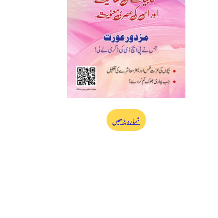
شمارہ پڑھیں