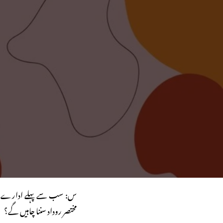
س: سب سے پہلے ادارے اور
مختصر روداد سننا چاہیں گے؟