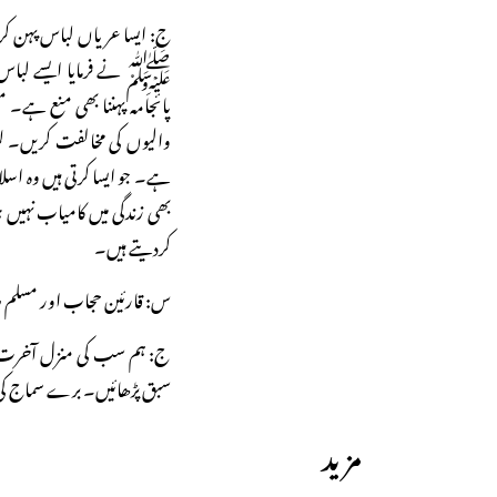
ج: ایسا عریاں لباس پہن کر 
ﷺ نے فرمایا ایسے لباس پہ
پائجامہ پہننا بھی منع ہے۔ م
والیوں کی مخالفت کریں۔ لڑ
ہے۔ جو ایسا کرتی ہیں وہ اسلا
بھی زندگی میں کامیاب نہیں ہو
کردیتے ہیں۔
س: قارئین حجاب اور مسلم طا
ج: ہم سب کی منزل آخرت ہ
سبق پڑھائیں۔ برے سماج کی ک
مزید