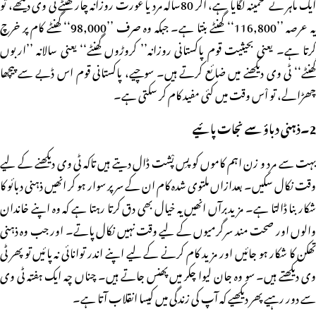
ایک ماہر نے تخمینہ لگایا ہے، اگر 80سالہ مرد یا عورت روزانہ چار گھنٹے ٹی وی دیکھے، تو
یہ عرصہ ’’116,800‘‘ گھنٹے بنتا ہے۔ جبکہ وہ صرف ’’98,000‘‘ گھنٹے کام پر خرچ
کرتا ہے۔ یعنی بحیثیت قوم پاکستانی روزانہ’’ کروڑوں گھنٹے‘‘ یعنی سالانہ ’’اربوں
گھنٹے‘‘ ٹی وی دیکھنے میں ضائع کرتے ہیں۔ سوچیے، پاکستانی قوم اس ڈبے سے پیچھا
چھڑالے، تو اْس وقت میں کئی مفید کام کر سکتی ہے۔
2۔ذہنی دباؤ سے نجات پائیے
بہت سے مرد و زن اہم کاموں کو پسِ پْشت ڈال دیتے ہیں تاکہ ٹی وی دیکھنے کے لیے
وقت نکال سکیں۔ بعدازاں ملتوی شدہ کام ان کے سر پر سوار ہو کر انھیں ذہنی دبائو کا
شکار بنا ڈالتا ہے۔ مزیدبرآں انھیں یہ خیال بھی دق کرتا رہتا ہے کہ وہ اپنے خاندان
والوں اور صحت مند سرگرمیوں کے لیے وقت نہیں نکال پاتے۔ اور جب وہ ذہنی
تھکن کا شکار ہو جائیں اور مزید کام کرنے کے لیے اپنے اندر توانائی نہ پائیں تو پھر ٹی
وی دیکھتے ہیں۔ سو وہ جان لیوا چکر میں پھنس جاتے ہیں۔ چناں چہ ایک ہفتہ ٹی وی
سے دور رہیے پھر دیکھیے کہ آپ کی زندگی میں کیسا انقلاب آتا ہے۔