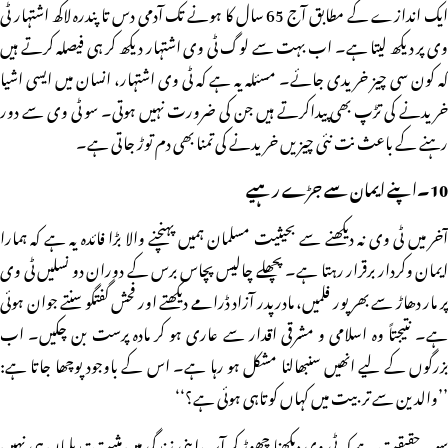
ایک اندازے کے مطابق آج 65 سال کا ہونے تک آدمی دس تا پندرہ لاکھ اشتہار ٹی
وی پر دیکھ لیتا ہے۔ اب بہت سے لوگ ٹی وی اشتہار دیکھ کر ہی فیصلہ کرتے ہیں
کہ کون سی چیز خریدی جائے۔ مسئلہ یہ ہے کہ ٹی وی اشتہار، انسان میں ایسی اشیا
خریدنے کی تڑپ بھی پیداکرتے ہیں جن کی ضرورت نہیں ہوتی۔ سو ٹی وی سے دور
رہنے کے باعث نت نئی چیزیں خریدنے کی تمنا بھی دم توڑ جاتی ہے۔
10۔اپنے ایمان سے جڑے رہیے
آخر میں ٹی وی نہ دیکھنے سے بحیثیت مسلمان ہمیں پہنچنے والا بڑا فائدہ یہ ہے کہ ہمارا
ایمان وکردار برقرار رہتا ہے۔ پچھلے چالیس پچاس برس کے دوران دو نسلیں ٹی وی
پر مار دھاڑ سے بھرپور فلمیں، مادرپدر آزاد ڈرامے دیکھتے اور فحش گفتگو سنتے جوان ہوئی
ہے۔ نتیجتاً وہ اسلامی و مشرقی اقدار سے عاری ہو کر مادہ پرست بن چکیں۔ اب
بزرگوں کے لیے انھیں سنبھالنا مشکل ہو رہا ہے۔ اس کے باوجود پوچھا جاتا ہے:
’’والدین سے تربیت میں کہاں کوتاہی ہوئی ہے؟‘‘
سو یہ حقیقت ہے کہ ٹی وی دیکھنا چھوڑ کر آپ اپنی زندگی میں مثبت تبدیلیاں ہی نہیں