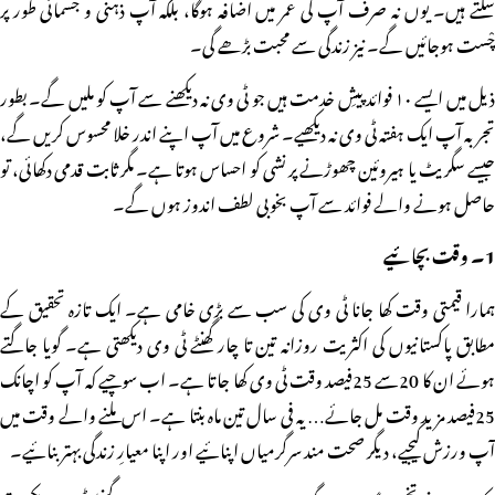
سکتے ہیں۔ یوں نہ صرف آپ کی عمر میں اضافہ ہوگا، بلکہ آپ ذہنی و جسمانی طور پر
چْست ہوجائیں گے۔ نیز زندگی سے محبت بڑھے گی۔
ذیل میں ایسے ۱۰ فوائد پیشِ خدمت ہیں جو ٹی وی نہ دیکھنے سے آپ کو ملیں گے۔ بطور
تجربہ آپ ایک ہفتہ ٹی وی نہ دیکھیے۔ شروع میں آپ اپنے اندر خلا محسوس کریں گے،
جیسے سگریٹ یا ہیروئین چھوڑنے پر نشی کو احساس ہوتا ہے۔ مگر ثابت قدمی دکھائی، تو
حاصل ہونے والے فوائد سے آپ بخوبی لطف اندوز ہوں گے۔
1۔ وقت بچائیے
ہمارا قیمتی وقت کھا جانا ٹی وی کی سب سے بڑی خامی ہے۔ ایک تازہ تحقیق کے
مطابق پاکستانیوں کی اکثریت روزانہ تین تا چار گھنٹے ٹی وی دیکھتی ہے۔ گویا جاگتے
ہوئے ان کا 20سے 25فیصد وقت ٹی وی کھا جاتا ہے۔ اب سوچیے کہ آپ کو اچانک
25فیصد مزید وقت مل جائے… یہ فی سال تین ماہ بنتا ہے۔ اس ملنے والے وقت میں
آپ ورزش کیجیے، دیگر صحت مند سرگرمیاں اپنائیے اور اپنا معیارِ زندگی بہتر بنائیے۔