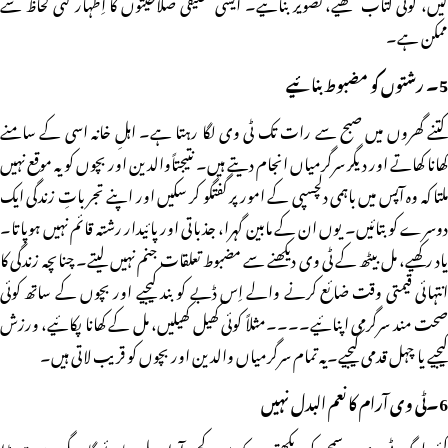
لیں، کوئی کتاب لکھیے، تصویر بنائیے۔ ایسی تخلیقی صلاحیتوں کا اِظہار کئی لحاظ سے
ممکن ہے۔
5۔ رشتوں کو مضبوط بنائیے
کتنے گھروں میں صبح سے رات تک ٹی وی لگا رہتا ہے۔ اہلِ خانہ اسی کے سامنے
کھانا کھاتے اور دیگر سرگرمیاں انجام دیتے ہیں۔ نتیجتاًوالدین اور بچوں کو یہ موقع نہیں
ملتا کہ وہ آپس میں باہمی دلچسپی کے امور پر گفتگو کر سکیں اور اپنے تجرباتِ زندگی ایک
دوسرے کو بتائیں۔ یوں ان کے مابین گہرا، جذباتی اور پائیدار رشتہ قائم نہیں ہوپاتا۔
یاد رکھیے، مل بیٹھ کے ٹی وی دیکھنے سے مضبوط تعلقات جنم نہیں لیتے۔ چناںچہ زندگی کا
انتہائی قیمتی وقت ضائع کرنے والے اِس ڈبے کو بند کیجیے اور بچوں کے ساتھ کوئی
صحت مند سرگرمی اپنائیے۔۔۔۔مثلاً کوئی کھیل کھیلیں، مل کے کھانا پکائیے، ورزش
کیجیے یا چہل قدمی کیجیے۔یہ تمام سرگرمیاں والدین اور بچوں کو قریب لاتی ہیں۔
6۔ٹی وی آرام کا نعم البدل نہیں
کئی لوگ ٹی وی یہ سمجھ کر دیکھتے ہیں کہ یوں کچھ آرام مل جائے گا۔ مگر یہ بہت بڑا