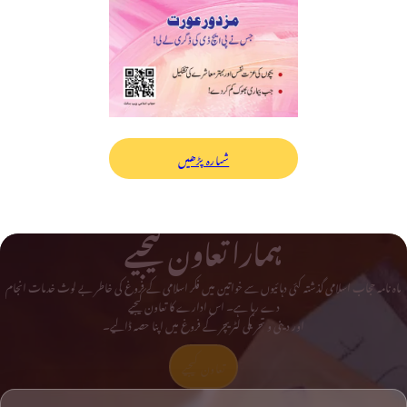
شمارہ پڑھیں
ہمارا تعاون کیجیے
ماہ نامہ حجاب اسلامی گذشتہ کئی دہائیوں سے خواتین میں فکر اسلامی کے فروغ کی خاطر بے لوث خدمات انجام
دے رہا ہے۔ اس ادارے کا تعاون کیجیے
اور دینی و تحریکی لٹریچر کے فروغ میں اپنا حصہ ڈالیے۔
تعاون کیجیے