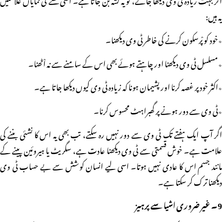
یہ ہیں:
٭خود کو پْرسکون کرنے کی خاطر ٹی وی دیکھنا۔
٭مسلسل ٹی وی دیکھنا اور چاہتے ہوئے بھی اس کے سامنے سے نہ اْٹھنا۔
٭اکثر خود پر غصہ کرنا اور پشیمان ہونا کہ زیادہ ٹی وی کیوں دیکھا جاتا ہے۔
٭ٹی وی سے دور ہونے پر گھبراہٹ محسوس کرنا۔
اگر آپ ایک ہفتے تک ٹی وی سے دور نہیں رہ سکتے، تب بھی یہ اس کا نشئی بننے کی
علامت ہے۔ خوش قسمتی سے ٹی وی دیکھنا عادت ہے، سگریٹ یا ہیروئین پینے کے
مانند جسم اس کا عادی نہیں ہوتا۔ اسی لیے انسان کوشش سے بے حساب ٹی وی
دیکھنا ترک کر سکتا ہے۔
9۔ غیر ضروری اشیا سے پرہیز