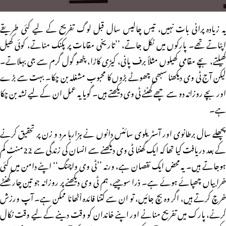
یہ زیادہ پرانی بات نہیں، تیس چالیس سال قبل لوگ تفریح کے لیے کئی طریقے
اپناتے تھے۔ پارکوں میں نکل جاتے، ’’تاریخی مقامات پر پکنک مناتے، کوئی کھیل
کھیلتے، بچے مقامی کھیلوں مثلاً برف پانی، کیڑی کاڑا، پٹھو گول گرم سے جی بہلاتے۔
لیکن آج ٹی وی دیکھنا سبھی چھوٹے بڑوں کا محبوب مشغلہ بن چکا۔ بہت سے بڑے
اور بچے روزانہ دو سے چھے گھنٹے ٹی وی دیکھتے ہیں۔ گویا یہ عمل ان کے لیے نشہ بن چکا
ہے۔
پچھلے سال برطانوی اور آسٹریلوی سائنس دانوں نے ہزارہا مرد و زن پر تحقیق کرنے
کے بعد دریافت کیا تھا کہ ایک گھنٹا ٹی وی دیکھنے سے انسان کی زندگی سے 22منٹ کم
ہوجاتے ہیں۔ یہ محض ایک نقصان ہے، ورنہ ’’ٹی وی واچنگ‘‘ اپنے دامن میں کئی
خرابیاں چھپائے ہوئے ہے۔ ذرا سوچیے، ہم ٹی وی دیکھنے پر روزانہ جو تین چار گھنٹے
خرچ کرتے ہیں، اگر وہ بچ جائیں، تو ان سے کتنا فائدہ اْٹھانا ممکن ہے۔ آپ ورزش
کرنے، پارک میں تفریح منانے اور اپنے خاندان کو وقت دینے کے لیے وقت نکال