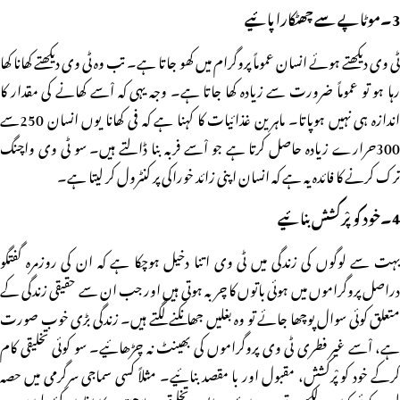
3۔موٹاپے سے چھٹکارا پائیے
ٹی وی دیکھتے ہوئے انسان عموماً پروگرام میں کھو جاتا ہے۔ تب وہ ٹی وی دیکھتے کھانا کھا
رہا ہو تو عموماً ضرورت سے زیادہ کھا جاتا ہے۔ وجہ یہی کہ اْسے کھانے کی مقدار کا
اندازہ ہی نہیں ہوپاتا۔ ماہرین غذائیات کا کہنا ہے کہ فی کھانا یوں انسان 250سے
300حرارے زیادہ حاصل کرتا ہے جو اْسے فربہ بنا ڈالتے ہیں۔ سو ٹی وی واچنگ
ترک کرنے کا فائدہ یہ ہے کہ انسان اپنی زائد خوراکی پر کنٹرول کر لیتا ہے۔
4۔خود کو پْرکشش بنائیے
بہت سے لوگوں کی زندگی میں ٹی وی اتنا دخیل ہوچکا ہے کہ ان کی روزمرہ گفتگو
دراصل پروگراموں میں ہوئی باتوں کا چربہ ہوتی ہیں اور جب ان سے حقیقی زندگی کے
متعلق کوئی سوال پوچھا جائے تو وہ بغلیں جھانکنے لگتے ہیں۔ زندگی بڑی خوب صورت
ہے، اْسے غیر فطری ٹی وی پروگراموں کی بھینٹ نہ چڑھائیے۔ سو کوئی تخلیقی کام
کرکے خود کو پْرکشش، مقبول اور با مقصد بنائیے۔ مثلاً کسی سماجی سرگرمی میں حصہ