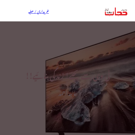
خریداری / عطیہ
ٹی وی سے بچئے! زندگی بنائیے!!
عالیہ احمد