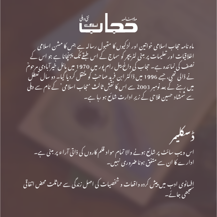
ماہ نامہ حجاب اسلامی خواتین اور لڑکیوں کا مقبول رسالہ ہے جس کا مشن اسلامی
اخلاقیات اور تعلیمات پر مبنی لٹریچر کو سماج کے اس طبقے تک پہنچانا ہے جو اس کے
نصف کی نمائندہ ہے۔ حجاب کی داغ بیل رام پور میں 1970 میں مائل خیرآبادی مرحومؒ
نے ڈالی تھی، جسے 1996 میں ڈاکٹر ابن فرید صاحبؒ کو منتقل کردیا گیا۔ دو سال تعطل
میں رہنے کے بعد نومبر 2003 سے اس کا نقشِ ثالث ‘حجاب اسلامی’ کے نام سے دہلی
سے شمشاد حسین فلاحی کے زیرِ ادارت شائع ہو رہا ہے۔
ڈسکلیمر
اس ویب سائٹ پر شائع ہونے والا تمام مواد قلم کاروں کی ذاتی آراء پر مبنی ہے۔
ادارے کا ان سے متفق ہونا ضروری نہیں۔
افسانوی ادب میں پیش کردہ واقعات و شخصیات کی اصل زندگی سے مماثلت محض اتفاقی
سمجھی جائے۔