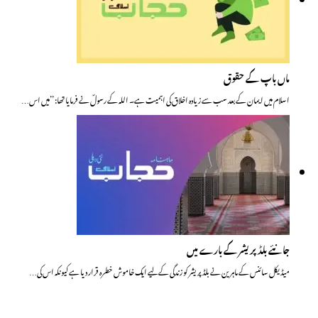
ماں باپ کے حقوق
اسلام میں ایمان کے بعد سب سے زیادہ اخلاق کی اہمیت ہے۔ اللہ کے رسولؐ نے فرمایا تھا: ’’میں اس…
جانئے بلڈ پریشر کے بارے میں
میڈیکل سائنس کے ماہرین نے بلڈ پریشر کو زندگی کے لیے ایک خاموش خطرہ قرار دیا ہے کیونکہ اس کی…