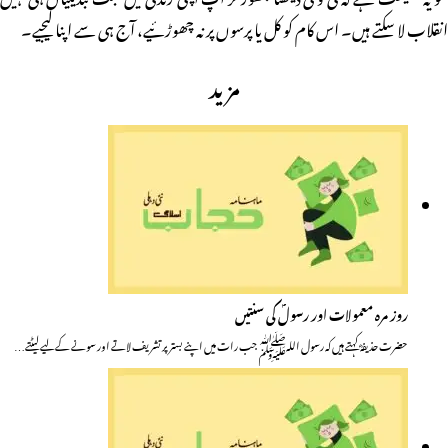
انقلاب لا سکتے ہیں۔ اس کام کو کل یا پرسوں پر نہ چھوڑئیے، آج ہی سے اپنا لیجیے۔
مزید
روز مرہ معمولات اور رسولؐ کی سنتیں
حضرت حذیفہؓ کہتے ہیں کہ رسول اللہﷺ جب رات میں اپنے بستر پر تشریف لاتے اور سونے کے لیے لیٹتے…