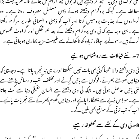
مغالطہ ہے۔ کیونکہ پروگرام دیکھتے ہوئے ذہن مسلسل مصروف رہتا ہے۔ وہ
کرداروں کے جذبات پروسیس کرتا اور آپ کو ذہنی و جسمانی طور پر سرگرم رکھتا
ہے۔ یہی وجہ ہے کہ ٹی وی پروگرام دیکھنے کے بعد ہم تھکن اور گراوٹ محسوس
کرتے ہیں۔ سونے پر سہاگا، زیادہ کھانا کھانے سے طبیعت مزید بھاری ہوجاتی ہے۔
7۔ نئے خیالات سے روشناس ہوئیے
ٹی وی دیکھنے والا عموماً کوئی نئی بات نہیں سیکھتا اور نہ ہی نیا تجربہ پاتا ہے۔ وجہ یہی کہ
دنیا میں گھومنے پھرنے، لوگوں سے باتیں کرنے اور مختلف کْتب و رسائل پڑھنے سے
نئی باتیں حاصل ہوتی ہیں۔ جبکہ ٹی وی دیکھنے سے انسان حقیقی دنیا سے کٹ جاتا
ہے۔ سو اِس ڈبے سے چھٹکارا پائیے اور دنیا میں گھوم پھر کے نئے تجربات پائیے۔
آپ کو تب ترقی کے مواقع بھی ملیں گے۔
8۔ ٹی وی کے نشے سے محفوظ رہیے
اگر بہت زیادہ ٹی وی دیکھا جائے، تو یہ نشہ بن جاتا ہے۔ اسی نشے کی نمایاں علامتیں