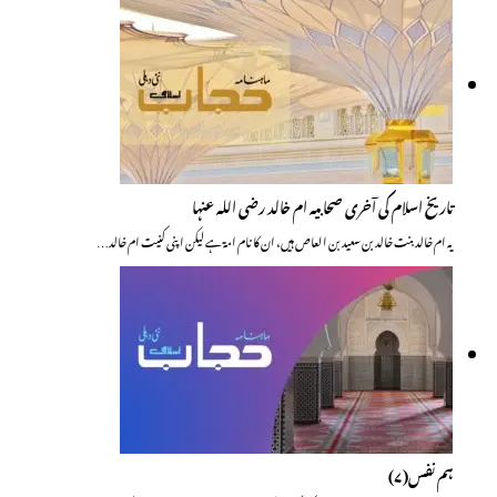
تاریخ اسلام کی آخری صحابیہ ام خالد رضی اللہ عنہا
یہ ام خالد بنت خالد بن سعید بن العاص ہیں، ان کا نام امۃ ہے لیکن اپنی کنیت ام خالد…
ہم نفس(۷)