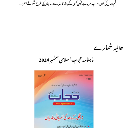
غم جہاں کی کڑی دھوپ سر پہ ہے لیکن کسی کے ہاتھ کا سایہ ہے سائباں کی طرح شگوفے جھڑ…
حالیہ شمارے
ماہنامہ حجاب اسلامی ستمبر 2024