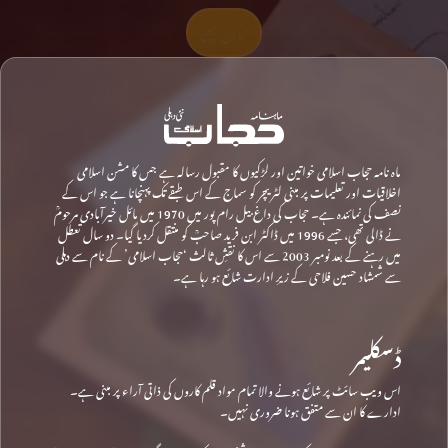
تعاون کیجیے
ماہ نامہ حجاب اسلامی خواتین اور لڑکیوں کا مقبول رسالہ ہے جس کا مشن اسلامی
اخلاقیات اور تعلیمات پر مبنی لٹریچر کو سماج کے اس طبقے تک پہنچانا ہے جو اس کے
نصف کی نمائندہ ہے۔ حجاب کی داغ بیل رام پور میں 1970 میں مائل خیرآبادی مرحومؒ
نے ڈالی تھی، جسے 1996 میں ڈاکٹر ابن فرید صاحبؒ کو منتقل کردیا گیا۔ دو سال تعطل
میں رہنے کے بعد نومبر 2003 سے اس کا نقشِ ثالث ‘حجاب اسلامی’ کے نام سے دہلی
سے شمشاد حسین فلاحی کے زیرِ ادارت شائع ہو رہا ہے۔
ڈسکلیمر
اس ویب سائٹ پر شائع ہونے والا تمام مواد قلم کاروں کی ذاتی آراء پر مبنی ہے۔
ادارے کا ان سے متفق ہونا ضروری نہیں۔