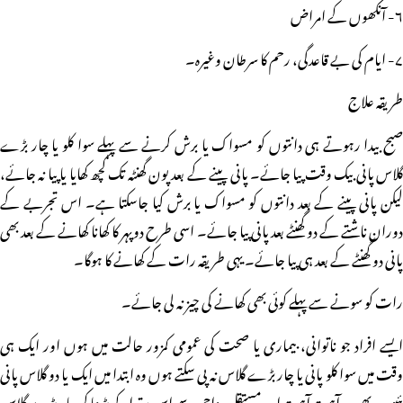
۶- آنکھوں کے امراض
۷- ایام کی بے قاعدگی، رحم کا سرطان وغیرہ۔
طریقہ علاج
صبح بیدا رہوتے ہی دانتوں کو مسواک یا برش کرنے سے پہلے سوا کلو یا چار بڑے
گلاس پانی بیک وقت پیا جائے۔ پانی پینے کے بعد پون گھنٹہ تک کچھ کھایا یا پیا نہ جائے،
لیکن پانی پینے کے بعد دانتوں کو مسواک یا برش کیا جاسکتا ہے۔ اس تجربے کے
دوران ناشتے کے دو گھنٹے بعد پانی پیا جائے۔ اسی طرح دوپہر کا کھانا کھانے کے بعد بھی
پانی دو گھنٹے کے بعد ہی پیا جائے۔ یہی طریقہ رات کے کھانے کا ہوگا۔
رات کو سونے سے پہلے کوئی بھی کھانے کی چیز نہ لی جائے۔
ایسے افراد جو ناتوانی، بیماری یا صحت کی عمومی کمزور حالت میں ہوں اور ایک ہی
وقت میں سوا کلو پانی یا چار بڑے گلاس نہ پی سکتے ہوں وہ ابتدا میں ایک یا دو گلاس پانی
پئیں۔ پھر وہ آہستہ آہستہ اور مستقل مزاجی سے اس مقدار کو بڑھا کر چار بڑے گلاس