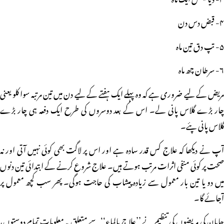
۴- قبض دس دن
۵- تپ دق تین ماہ
۶- سرطان چھ ماہ
مریض کے لیے ضروری ہے کہ وہ پہلے ایک ہفتے کے لیے دن میں تین مرتبہ سوا کلو یعنی
چار بڑے گلاس پانی لے۔ اس کے بعد دوسروں کی طرح ایک دفعہ ہی چار بڑے
گلاس پانی پئے۔
آپ نے دیکھا کہ علاج کس قدر سادہ ہے اور اس پر لاگت بھی کوئی نہیں آتی اور نہ
صحت پر کوئی منفی اثرات مرتب ہوتے ہیں۔ علاج شروع کرنے کے ابتدائی تین دنوں
میں دو یا تین بار معمول سے زیادہ پیشاب کی حاجت ہوگی۔ پھر سب کچھ معمول پر
آجائے گا۔
جاپان کی مریضوں کی تنظیم نے ’’علاج بالماء‘‘ سے متعلق یہ معلومات تمام دوستوں،