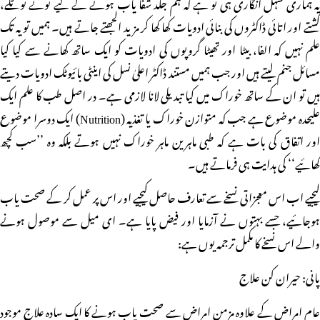
یہ ہماری سہل انگاری ہی تو ہے کہ ہم جلد شفا یاب ہونے کے لیے ٹونے ٹوٹکے،
کشتے اور اتائی ڈاکٹروں کی بنائی ادویات کھا کھا کر مزید الجھتے جاتے ہیں۔ ہمیں تو یہ تک
علم نہیں کہ الفا، بیٹا اور تھیٹا گروپوں کی ادویات کو ایک ساتھ کھانے سے کیا کیا
مسائل جنم لیتے ہیں اور جب ہمیں مستند ڈاکٹر اعلیٰ نسل کی اینٹی بائیوٹک ادویات دیتے
ہیں تو ان کے ساتھ خوراک میں کیا تبدیلی لانا لازمی ہے۔ در اصل طب کا علم ایک
علیحدہ موضوع ہے جب کہ متوازن خوراک یا تغذیہ (Nutrition) ایک دوسرا موضوع
اور اتفاق کی بات ہے کہ طبی ماہرین ماہر خوراک نہیں ہوتے بلکہ وہ ’’سب کچھ
کھائیے‘‘ کی ہدایت ہی فرماتے ہیں۔
لیجیے اب اس معجزاتی نسخے سے تعارف حاصل کیجیے اور اس پر عمل کر کے صحت یاب
ہوجائیے، جسے بہتوں نے آزمایا اور فیض پایا ہے۔ ای میل سے موصول ہونے
والے اس نسخے کا مکمل ترجمہ یوں ہے:
پانی: حیران کن علاج
عام امراض کے علاوہ مزمن امراض سے صحت یاب ہونے کا ایک سادہ علاج موجود