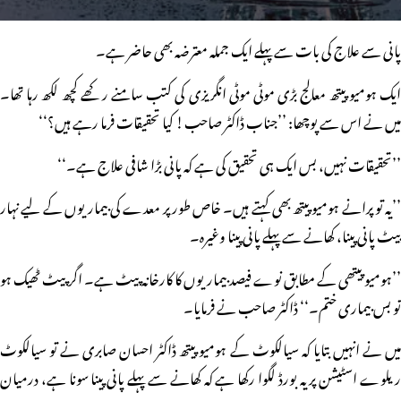
پانی سے علاج کی بات سے پہلے ایک جملہ معترضہ بھی حاضر ہے۔
ایک ہومیو پیتھ معالج بڑی موٹی موٹی انگریزی کی کتب سامنے رکھے کچھ لکھ رہا تھا۔
میں نے اس سے پوچھا: ’’جناب ڈاکٹر صاحب! کیا تحقیقات فرما رہے ہیں؟‘‘
’’تحقیقات نہیں، بس ایک ہی تحقیق کی ہے کہ پانی بڑا شافی علاج ہے۔‘‘
’’یہ تو پرانے ہومیو پیتھ بھی کہتے ہیں۔ خاص طور پر معدے کی بیماریوں کے لیے نہار
پیٹ پانی پینا، کھانے سے پہلے پانی پینا وغیرہ۔
’’ہومیو پیتھی کے مطابق نوے فیصد بیماریوں کا کارخانہ پیٹ ہے۔ اگر پیٹ ٹھیک ہو
تو بس بیماری ختم۔‘‘ ڈاکٹر صاحب نے فرمایا۔
میں نے انہیں بتایا کہ سیالکوٹ کے ہومیو پیتھ ڈاکٹر احسان صابری نے تو سیالکوٹ
ریلوے اسٹیشن پر یہ بورڈ لگوا رکھا ہے کہ کھانے سے پہلے پانی پینا سونا ہے، درمیان