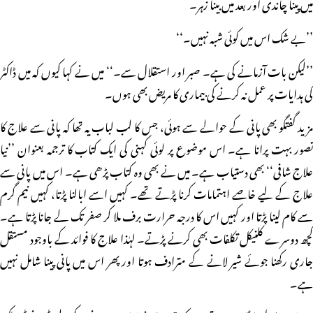
میں پینا چاندی اور بعد میں بینا زہر۔
’’بے شک اس میں کوئی شبہ نہیں۔‘‘
’’لیکن بات آزمانے کی ہے۔ صبر اور استقلال سے۔‘‘ میں نے کہا کیوں کہ میں ڈاکٹر
کی ہدایات پر عمل نہ کرنے کی بیماری کا مریض بھی ہوں۔
مزید گفتگو بھی پانی کے حوالے سے ہوئی، جس کا لب لباب یہ تھا کہ پانی سے علاج کا
تصور بہت پرانا ہے۔ اس موضوع پر لوئی کہنی کی ایک کتاب کا ترجمہ بعنوان ’’نیا
علاج شافی‘‘ بھی دستیاب ہے۔ میں نے بھی وہ کتاب پڑھی ہے۔ اس میں پانی سے
علاج کے لیے خاصے اہتمامات کرنا پڑتے تھے۔ کہیں اسے ابالنا پڑتا، کہیں نیم گرم
سے کام لینا پڑتا اور کہیں اس کا درجہ حرارت برف ملا کر صفر تک لے جانا پڑتا ہے۔
کچھ دوسرے کلنیکل تکلفات بھی کرنے پڑتے۔ لہٰذا علاج کا فوائد کے باوجود مستقل
جاری رکھنا جوئے شیر لانے کے مترادف ہوتا اور پھر اس میں پانی پینا شامل نہیں
ہے۔