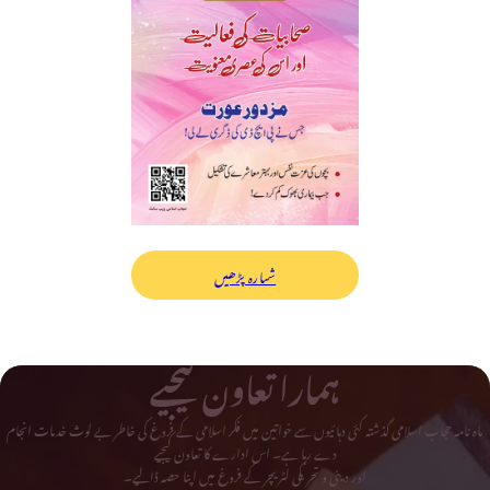
شمارہ پڑھیں
ہمارا تعاون کیجیے
ماہ نامہ حجاب اسلامی گذشتہ کئی دہائیوں سے خواتین میں فکر اسلامی کے فروغ کی خاطر بے لوث خدمات انجام
دے رہا ہے۔ اس ادارے کا تعاون کیجیے
اور دینی و تحریکی لٹریچر کے فروغ میں اپنا حصہ ڈالیے۔