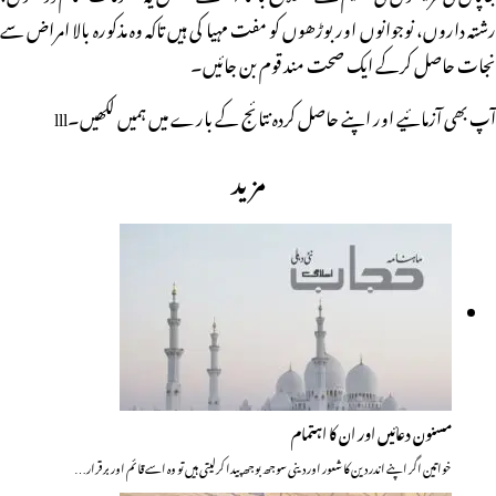
رشتہ داروں، نوجوانوں اور بوڑھوں کو مفت مہیا کی ہیں تاکہ وہ مذکورہ بالا امراض سے
نجات حاصل کرکے ایک صحت مند قوم بن جائیں۔
آپ بھی آزمائیے اور اپنے حاصل کردہ نتائج کے بارے میں ہمیں لکھیں۔lll
مزید
مسنون دعائیں اور ان کا اہتمام
خواتین اگر اپنے اندر دین کا شعور اور دینی سوجھ بوجھ پیدا کرلیتی ہیں تو وہ اسے قائم اور برقرار…