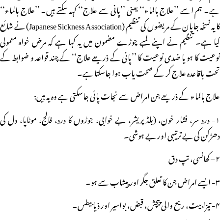
ہے۔ ہم اسے ’’علاج بالماء‘‘ یعنی ’’پانی سے علاج‘‘ کہہ سکتے ہیں۔ ’’علاج بالماء‘‘
کا یہ نسخہ جاپان کے مریضوں کی تنظیم (Japanese Sickness Association) نے شائع
کیا ہے۔ تنظیم نے اپنے لمبے چوڑے مضمون میں یہ کہا ہے کہ مرض خواہ معمولی
نوعیت کا ہو یا ضدی نوعیت کا ’’پانی کے ذریعے علاج‘‘ کے چند قواعد و ضوابط کے
تحت باقاعدہ علاج کر کے صحت یاب ہوا جاسکتا ہے۔
علاج بالماء کے ذریعے جن امراض سے نجات پائی جاسکتی ہے وہ یہ ہیں:
۱- درد سر، فشار خون، (بلڈ پریشر، بے خوابی، جوڑوں کا درد، فالج، موٹاپا، دل کی
دھڑکن کی بے ترتیبی اور بے ہوشی۔
۲ – کھانسی، تپ دق
۳- ایسے امراض جن کا تعلق جگر اور پیشاب سے ہو۔
۴- تیزابیت، ریح والی پیچش، قبض، بواسیر اور ذیابیطس۔