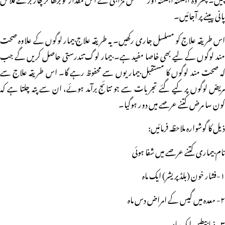
پانی پینے پر آجائیں۔
اس طریقہ علاج کو مسلسل جاری رکھیں۔ یہ طریقہ علاج بیمار لوگوں کے علاوہ صحت
مند لوگوں کے لیے بھی خاصا مفید ہے۔ بیمار لوگ تندرستی حاصل کریں گے جب
کہ صحت مند لوگوں کا مستقبل بیماریوں سے محفوظ رہے گا۔ اس طریقہ علاج سے
مریض لوگوں پر کیے گئے تجربات سے جو نتائج برآمد ہوئے، ان سے پتہ چلتا ہے کہ
کون سا مرض کتنے عرصے میں دور ہوگیا۔
ذیل کا گوشوارہ ملاحظہ فرمائیں:
نام بیماری کتنے عرصے میں شفا ہوئی
۱-فشار خون (بلڈ پریشر) ایک ماہ
۲- معدہ میں گیس کے امراض دس ماہ
۳- ذیا بیطس ایک ماہ