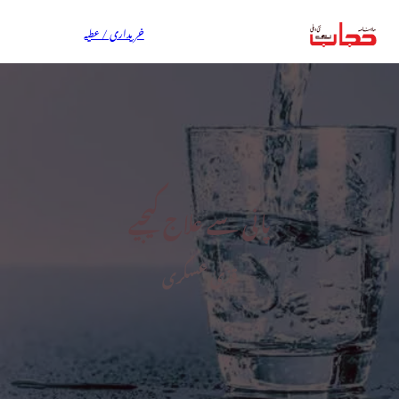
خریداری / عطیہ
پانی سے علاج کیجیے
قذیٰ عسکری