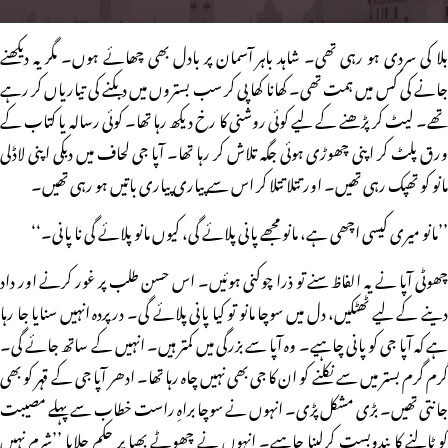
بلا کی سردی ہو رہی تھی۔ شاہد باہر آسمان پر بادل بھی چھائے ہوں۔ مگر یہ دیکھنے
جانے کی کس میں ہمت تھی۔ کھانا کھا پی کر سب بستروں میں دبکنے کی تیاریاں کر رہے
تھے۔ لیٹ کر پڑھنے کے لیے کوئی روشنی کا رخ دیکھ رہا تھا۔ کوئی رسالہ یا کتاب کے
ورق پلٹ کر اپنی چھوڑی ہوئی جگہ تلاش کر رہا تھا۔ آپا جی لحاف میں دبکی اپنی لاڈلی
مانو کو تھپک رہی تھیں۔ اور تتلا تتلا کر اس سے پیاری پیاری باتیں ہو رہی تھیں۔
’’مانو میری کیسی اچھی ہے، مانو مجھے پانی پلائے گی، کیوں مانو پلائے گی نا پانی۔‘‘
چھوٹی آپا نے یہ الفاظ سنے تو ذرا چوکنی ہوئیں۔ اس حسن طلب پر غور کرنے اور داد
دینے کے لیے ٹھٹکیں، دل میں سوچا مانو تو کیا پانی پلائے گی۔ درپردہ انہیں سنایا جا رہا
ہے کہ آپا جی کو پانی چاہیے۔ وہ آپا سے بزرگی میں کمتر ہیں۔ انہیں کے ساتھ جائے گی۔
گرم گرم بستر میں سے نکلنے کو ان کا جی بھی نہیں چاہ رہا تھا۔ ادھر آپا جی کے قہر کو بھی
جانتی تھیں۔ بڑی مشکل پڑی۔ انہوں نے سوچا براہِ راست خطاب سے پہلے مصیبت
کو ٹالنے کا بندوبست کرلینا چاہیے۔ انہوں نے چھوٹے بھیا پر حکم چلایا ’’شرم نہیں