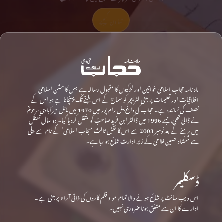
تعاون کیجیے
ماہ نامہ حجاب اسلامی خواتین اور لڑکیوں کا مقبول رسالہ ہے جس کا مشن اسلامی
اخلاقیات اور تعلیمات پر مبنی لٹریچر کو سماج کے اس طبقے تک پہنچانا ہے جو اس کے
نصف کی نمائندہ ہے۔ حجاب کی داغ بیل رام پور میں 1970 میں مائل خیرآبادی مرحومؒ
نے ڈالی تھی، جسے 1996 میں ڈاکٹر ابن فرید صاحبؒ کو منتقل کردیا گیا۔ دو سال تعطل
میں رہنے کے بعد نومبر 2003 سے اس کا نقشِ ثالث ‘حجاب اسلامی’ کے نام سے دہلی
سے شمشاد حسین فلاحی کے زیرِ ادارت شائع ہو رہا ہے۔
ڈسکلیمر
اس ویب سائٹ پر شائع ہونے والا تمام مواد قلم کاروں کی ذاتی آراء پر مبنی ہے۔
ادارے کا ان سے متفق ہونا ضروری نہیں۔