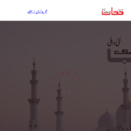
خریداری / عطیہ
پانی کا گلاس
نیر بانو