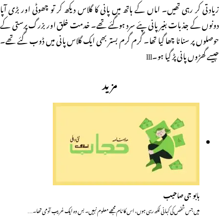
زیادتی کر رہی تھیں۔ اماں کے ہاتھ میں پانی کا گلاس دیکھ کر تو چھوٹی اور بڑی آپا
دونوں کے جذبات بغیر پانی پئے سرد ہوگئے تھے۔ خدمت خلق اور بزرگ پرستی کے
حوصلوں پر سناٹا چھا گیا تھا۔ گرم گرم بستر بھی ایک گلاس پانی میں ڈوب گئے تھے۔
جیسے گھڑوں پانی پڑ گیا ہو۔lll
مزید
بابو جی صاحیب
میں جس شخص کی کہانی لکھ رہی ہوں، اس کا نام مجھے معلوم نہیں۔ بس وہ ایک غریب آدمی تھا۔…