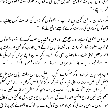
کرتی ہوں۔ یہ بات تمہاری سمجھ میں نہیں آتی کہ بڑوں کو تھوڑا بہت چھوٹوں کا کام
کرنا چاہیے۔‘‘
مگر ساتھ ہی یہ بھی کہتی ہیں کہ آپ کو چھوٹوں کو بڑوں کی خدمت کرنی چاہیے۔
چھوٹوں کو بڑوں کی خدمت کرنے کا کیسے موقع ملے گا۔‘‘
اپنی اس منطق کو رہنے دو۔ سچ سچ بتاؤ، اس وقت پانی طلب کرنے کا مقصد چھوٹوں
کو ادب سکھانا تھا، تم رات اور ٹھنڈ کا خیال کر کے اس تادیب کو کسی اور وقت پر
اٹھا رکھتیں اپنی تادیب کا دھیان بھی رکھا کرو۔ اگر انسان اپنے فرض کی ادائیگی کا
سوچے تو کیسا رہے۔ بجائے دوسروں سے ڈنڈے کے زور فرض ادا کرانے کے۔‘‘
اب ذرا آپا بی شرمندہ ہوکر مسکرانے لگیں۔ اصل میں اس وقت آپا بی بری طرح
پھنس گئی تھیں۔ ورنہ وہ اپنی شرمندگی ظاہر کرنا ہرگز گوارا نہیں کرتیں۔ زرینہ اس گفتگو
کے دوران موقع غنیمت جان کر لحاف میں منہ چھپا کر منظر سے غائب تھیں۔ وہ
سمجھ چکی تھیں کہ آج اچھی جھاڑ پڑے گی اور ایسی مزاج پرسی ہوگی جو کئی دن کو کافی
ہو۔ کیوں کہ اس بات کی گواہی تو خود ان کا دل دے رہا تھا کہ وہ چھوٹے بھیا پر ناحق