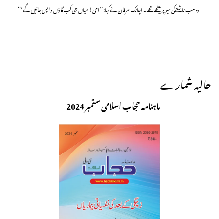
وہ سب ناشتے کی میز پر بیٹھے تھے۔ اچانک عرفان نے کہا: ’’امی! میاں جی کب گاؤں واپس جائیں گے؟‘‘…
حالیہ شمارے
ماہنامہ حجاب اسلامی ستمبر 2024