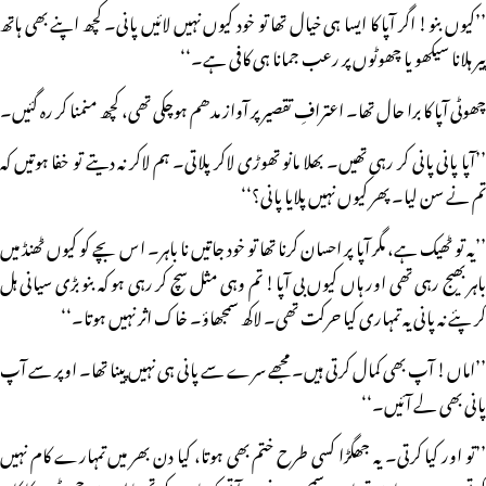
’’کیوں بنو! اگر آپا کا ایسا ہی خیال تھا تو خود کیوں نہیں لائیں پانی۔ کچھ اپنے بھی ہاتھ
پیر ہلانا سیکھو یا چھوٹوں پر رعب جمانا ہی کافی ہے۔‘‘
چھوٹی آپا کا برا حال تھا۔ اعترافِ تقصیر پر آواز مدھم ہوچکی تھی، کچھ منمنا کر رہ گئیں۔
’’آپا پانی پانی کر رہی تھیں۔ بھلا مانو تھوڑی لاکر پلاتی۔ ہم لاکر نہ دیتے تو خفا ہوتیں کہ
تم نے سن لیا۔ پھر کیوں نہیں پلایا پانی؟‘‘
’’یہ تو ٹھیک ہے، مگر آپا پر احسان کرنا تھا تو خود جاتیں نا باہر۔ اس بچے کو کیوں ٹھنڈ میں
باہر بھیج رہی تھی اور ہاں کیوں بی آپا! تم وہی مثل سچ کر رہی ہو کہ بنو بڑی سیانی ہل
کر پئے نہ پانی یہ تمہاری کیا حرکت تھی۔ لاکھ سمجھاؤ۔ خاک اثر نہیں ہوتا۔‘‘
’’اماں! آپ بھی کمال کرتی ہیں۔ مجھے سرے سے پانی ہی نہیں پینا تھا۔ اوپر سے آپ
پانی بھی لے آئیں۔‘‘
’’تو اور کیا کرتی۔ یہ جھگڑا کسی طرح ختم بھی ہوتا، کیا دن بھر میں تمہارے کام نہیں