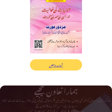
شمارہ پڑھیں
ہمارا تعاون کیجیے
ماہ نامہ حجاب اسلامی گذشتہ کئی دہائیوں سے خواتین میں فکر اسلامی کے فروغ کی خاطر بے لوث خدمات انجام
دے رہا ہے۔ اس ادارے کا تعاون کیجیے
اور دینی و تحریکی لٹریچر کے فروغ میں اپنا حصہ ڈالیے۔