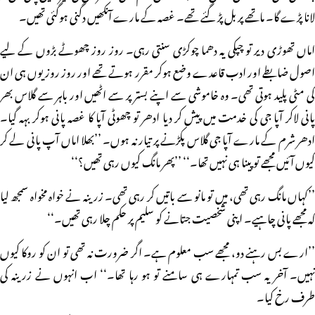
لانا پڑے گا۔ ماتھے پر بل پڑ گئے تھے۔ غصہ کے مارے آنکھیں دگنی ہوگئی تھیں۔
اماں تھوڑی دیر تو چپکی یہ دھما چوکڑی سنتی رہی۔ روز روز چھوٹے بڑوں کے لیے
اصول ضابطے اور ادب قاعدے وضع ہوکر مقرر ہوتے تھے اور روز روز یوں ہی ان
کی مٹی پلید ہوتی تھی۔ وہ خاموشی سے اپنے بستر پر سے اٹھیں اور باہر سے گلاس بھر
پانی لاکر آپا جی کی خدمت میں پیش کر دیا ادھر تو چھوٹی آپا کا غصہ پانی ہوکر بہہ گیا۔
ادھر شرم کے مارے آپا جی گلاس پکڑنے پر تیار نہ ہوں۔ ’’بھلا اماں آپ پانی لے کر
کیوں آئیں مجھے تو پینا ہی نہیں تھا۔‘‘ ’’پھر مانگ کیوں رہی تھیں؟‘‘
’’کہاں مانگ رہی تھی، میں تو مانو سے باتیں کر رہی تھی۔ زرینہ نے خواہ مخواہ سمجھ لیا
کہ مجھے پانی چاہیے۔ اپنی شخصیت جتانے کو سلیم پر حکم چلا رہی تھیں۔‘‘
’’ارے بس رہنے دو، مجھے سب معلوم ہے۔ اگر ضرورت نہ تھی تو ان کو روکا کیوں
نہیں۔ آخر یہ سب تمہارے ہی سامنے تو ہو رہا تھا۔‘‘ اب انہوں نے زرینہ کی
طرف رخ کیا۔