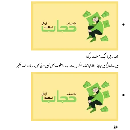
بھیا، ذرا ایک منٹ رکنا
میں نے کالج میں نیا نیا داخلہ لیا تھا۔ لڑکیوں سے زیادہ واقفیت بھی نہیں ہوئی تھی۔ زیادہ وقت لیکچر…
الاؤ