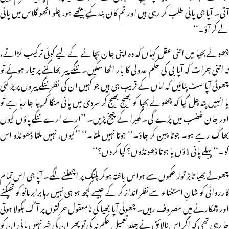
آتی۔ آپا جی پانی طلب کر رہی ہیں اور تم کان بند کیے بیٹھے ہو، چلو اٹھو گلاس میں پانی
لے کر آؤ۔‘‘
چھوٹے بھیا میں اتنی عقل کہاں کہ وہ اپنی جان بچانے کے لیے کوئی ترکیب لڑاتے،
نہ اتنی جرات کہ آپا بی کی حکم عدولی کا بار اٹھا سکیں۔ ننگے پیر بھاگنے پر تیار ہوئے تو
چھوٹی آپا سٹ پٹائیں کہ اماں کے قریب ہی ہیں جو کہیں ان کی نظر ننگے پیروں پر پڑ گئی
یا انہیں پتہ چل گیا کہ چھوٹے بھیا کو بھیج بھیج کر سردی میں پانی منگا کر پیا جا رہا ہے تو
اور جان غضب میں پڑے گی۔ گھبرا کے چیخ پڑیں۔ ’’ارے ارے ننگے پاؤں کیوں
بھاگ رہے ہو۔ جوتا پہن کر جاؤ۔‘‘ جوتا نہیں ملتا۔‘‘ ’’کیوں، نہیں ملتا ڈھونڈو اس
کو۔‘‘ پہلے پانی لاؤں یا جوتا ڈھونڈوں؟ کیا کروں؟‘‘
چھوٹے بھیا تابڑ توڑ حکموں سے ہواس باختہ ہوکر پلنگ پر اچھلنے لگے۔ آپا جی اس تمام
کارروائی کو شانِ استغناء سے نظر انداز کر کے جیسے کچھ ہو ہی نہیں رہا برابر مانو کو تھپکنے
اور چمکارنے میں مصروف رہیں۔ چھوٹی آپا بھیا کی نامعقول حرکتوں پر آگ بگولا ہوتی
جا رہی تھی کہ اگر اس نالائق نے جلد تعمیل حکم نہ کی تو پھر ان کی خیر نہیں پانی ان کو