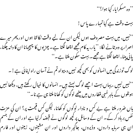
’’وہ مسکرایا، کیا ہوا؟‘‘
بہت وقت ہے کیا تمہارے پاس!
’’نہیں، میں بہت مصروف ہوں لیکن ان کے لیے وقت نکالتا ہوں اور پھر میرے
اصرار پر وہ بتانے لگا: ’’یار، یہ کام مجھے اچھا لگتا ہے۔ چڑیوں کا چہچہانا ان کا دانہ چگنا،
پانی پینا، اچھا لگتا ہے مجھے۔ بہت سکون ملتا ہے۔‘‘
لوگ توزندگی میں انسانوں کو بھی کچھ نہیں دییواہ تم نے آسان راہ اپنائی ہے!۔
’’نہیں نہیں ، یہاں بہت اچھے لوگ بستے ہیں۔ انسانوں کا خیال رکھتے ہیں، دیکھا نہیں
ہوٹلوں کے باہر لمبی قطاروں میں بیٹھے لوگوں کو کھانا ملتا ہی ہے نا۔‘‘
ہاں ضرور ملتا ہے بے کس و نادار لوگوں کو کھانا، لیکن کس قیمت پر؟ ان کی عزت
نفس برباد کر کے۔ ان کے وسائل پر کچھ لوگوں نے قبضہ کرلیا ہے اور ان کے جسم
ان ہی سرمایہ داروں، وڈیروں، جاگیر داروں اور ان مشینوں، زمینوں اور فارم