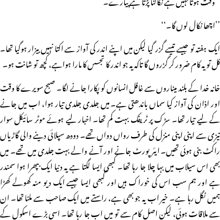
’’وقت ہوتا نہیں ہے نکالنا پڑتا ہے پیارے۔‘‘
’’اچھا نکال لوں گا۔‘‘
ایک ہفتہ تو جیسے تیسے گزر گیا لیکن میں اپنے اندر کی آواز سے اکتا نہیں بیزار ہوگیا تھا۔
کل تو یہ کام ضرور کر گزروں گا تاکہ یہ جو اندر کا تجسس کا مارا ہواہے، کچھ تو شانت ہو۔
خانہ خدا کے بلند میناروں سے غافل انسانوں کو پکارا جانے لگا۔ صبح سویرے کا وقت
اور اذان کی آواز کیا سماں باندھتی ہے۔ میں جلدی جلدی تیار ہوا، اب میں جانے
کے لیے تیار تھا۔ سڑک پر ٹریفک بہت کم تھا۔ اخبار لیے ہوئے موٹر سائیکل سوار
تیزی سے اپنی اپنی منزل کی طرف رواں دواں تھے۔ دودھ سپلائی دینے والی گاڑیاں
راکٹ بنی ہوئی تھیں۔ ایئر پورٹ جانے اور آنے والے بہت جلدی میں تھے۔ میں
بھی اس سیلاب میں بہا چلا جا رہا تھا۔ کبھی ایسا لگتا ہے یہ دنیا ایک بپھرا ہوا سمندر
ہے اور ہم سب اس کی خوراک ہیں اور کبھی ایسا جیسے ایک دیو منہ کھولے کھڑا
ہمیں نگل رہا ہے۔ خیر اب یہ جو بھی ہے، راستے میں ایک صاحب سے ملنا تھا۔ ان
سے ملاقات ہوئی، لیکن اصل کام سے تو میں اب جا رہا تھا۔ اسی بڑے اسکول کے