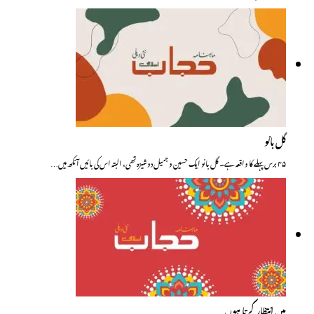
گل بانو
۴۵ برس پہلے کا واقعہ ہے۔ گل بانو ایک حسین و جمیل دوشیزہ تھی، البتہ اس کی بائیں آنکھ میں…
میں انتظار کرتا ہوں