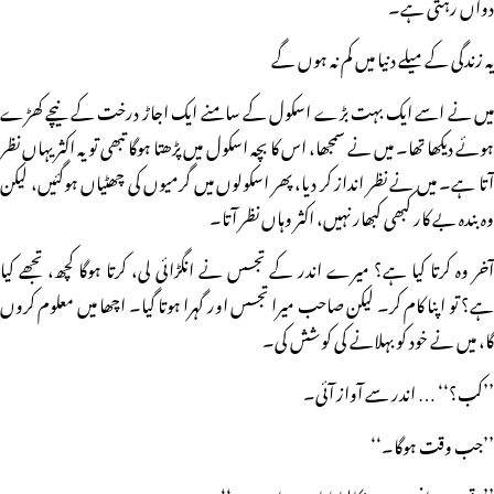
دواں رہتی ہے۔
یہ زندگی کے میلے دنیا میں کم نہ ہوں گے
میں نے اسے ایک بہت بڑے اسکول کے سامنے ایک اجاڑ درخت کے نیچے کھڑے
ہوئے دیکھا تھا۔ میں نے سمجھا، اس کا بچہ اسکول میں پڑھتا ہوگا تبھی تو یہ اکثر یہاں نظر
آتا ہے۔ میں نے نظر انداز کر دیا، پھر اسکولوں میں گرمیوں کی چھٹیاں ہوگئیں، لیکن
وہ بندہ بے کار کبھی کبھار نہیں، اکثر وہاں نظر آتا۔
آخر وہ کرتا کیا ہے؟ میرے اندر کے تجسس نے انگڑائی لی، کرتا ہوگا کچھ، تجھے کیا
ہے؟ تو اپنا کام کر۔ لیکن صاحب میرا تجسس اور گہرا ہوتا گیا۔ اچھا میں معلوم کروں
گا، میں نے خود کو بہلانے کی کوشش کی۔
’’کب؟‘‘ … اندر سے آواز آئی۔
’’جب وقت ہوگا۔‘‘