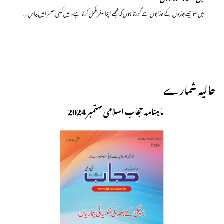
میں سوتیلے جذبوں کے عذابوں سے گزرتا ہوں کہ مجھے اپنا سفر مکمل کرنا ہے۔ میں کسی صحرا میں پیاس…
حالیہ شمارے
ماہنامہ حجاب اسلامی ستمبر 2024