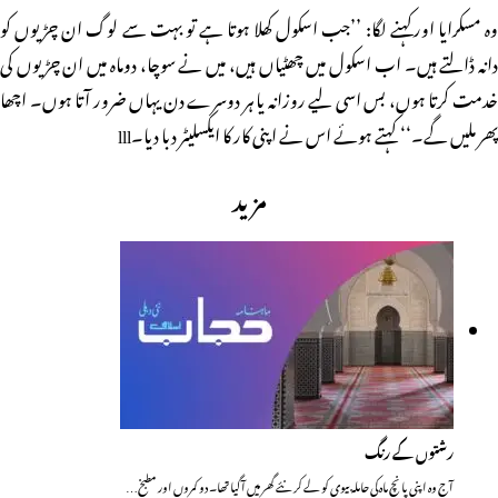
وہ مسکرایا اورکہنے لگا: ’’جب اسکول کھلا ہوتا ہے تو بہت سے لوگ ان چڑیوں کو
دانہ ڈالتے ہیں۔ اب اسکول میں چھٹیاں ہیں، میں نے سوچا، دوماہ میں ان چڑیوں کی
خدمت کرتا ہوں، بس اسی لیے روزانہ یا ہر دوسرے دن یہاں ضرور آتا ہوں۔ اچھا
پھر ملیں گے۔‘‘ کہتے ہوئے اس نے اپنی کار کا ایکسلیٹر دبا دیا۔lll
مزید
رشتوں کے رنگ
آج وہ اپنی پانچ ماہ کی حاملہ بیوی کو لے کر نئے گھر میں آگیا تھا۔ دو کمروں اور مطبخ…