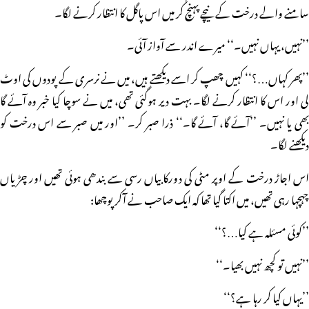
سامنے والے درخت کے نیچے پہنچ کر میں اس پاگل کا انتظار کرنے لگا۔
’’نہیں، یہاں نہیں۔‘‘ میرے اندر سے آواز آئی۔
’’پھر کہاں…؟‘‘ کہیں چھپ کر اسے دیکھتے ہیں، میں نے نرسری کے پودوں کی اوٹ
لی اور اس کا انتظار کرنے لگا۔ بہت دیر ہوگئی تھی، میں نے سوچا کیا خبر وہ آئے گا
بھی یا نہیں۔ ’’آئے گا، آئے گا۔‘‘ ذرا صبر کر۔ ’’اور میں صبر سے اس درخت کو
دیکھنے لگا۔
اس اجاڑ درخت کے اوپر مٹی کی دورکابیاں رسی سے بندھی ہوئی تھیں اور چڑیاں
چہچہا رہی تھیں، میں اکتا گیا تھا کہ ایک صاحب نے آکر پوچھا:
’’کوئی مسئلہ ہے کیا…؟‘‘
’’نہیں تو کچھ نہیں بھیا۔‘‘
’’یہاں کیا کر رہا ہے؟‘‘