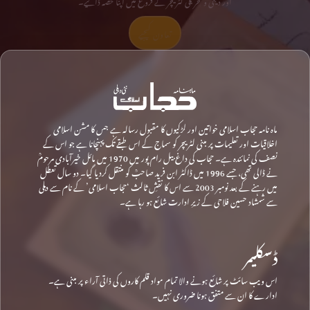
تعاون کیجیے
ماہ نامہ حجاب اسلامی خواتین اور لڑکیوں کا مقبول رسالہ ہے جس کا مشن اسلامی
اخلاقیات اور تعلیمات پر مبنی لٹریچر کو سماج کے اس طبقے تک پہنچانا ہے جو اس کے
نصف کی نمائندہ ہے۔ حجاب کی داغ بیل رام پور میں 1970 میں مائل خیرآبادی مرحومؒ
نے ڈالی تھی، جسے 1996 میں ڈاکٹر ابن فرید صاحبؒ کو منتقل کردیا گیا۔ دو سال تعطل
میں رہنے کے بعد نومبر 2003 سے اس کا نقشِ ثالث ‘حجاب اسلامی’ کے نام سے دہلی
سے شمشاد حسین فلاحی کے زیرِ ادارت شائع ہو رہا ہے۔
ڈسکلیمر
اس ویب سائٹ پر شائع ہونے والا تمام مواد قلم کاروں کی ذاتی آراء پر مبنی ہے۔
ادارے کا ان سے متفق ہونا ضروری نہیں۔