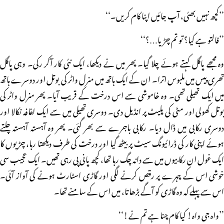
’’کچھ نہیں بھئی، آپ جائیں اپنا کام کریں۔‘‘
’’فالتو ہے کیا؟ تو تم چڑیا…؟‘‘
وہ مجھے پاگل کہتے ہوئے چلا گیا۔ پھر میں نے دیکھا، ایک نئی کار آکر رکی۔ وہی پاگل
تھری پیس میں ملبوس اترا۔ ان کے ایک ہاتھ میں منرل واٹر کی بوتل اور دوسرے ہاتھ
میں ایک تھیلی تھی۔ وہ خاموشی سے اس درخت کے قریب آیا۔ پھر منرل واٹر کی
بوتل کھولی اور مٹی کی پلیٹ پر انڈیل دی۔ دوسری تھیلی میں سے ایک لفافہ نکالا اور
دوسری رکابی میں ڈال دیا۔ رکابی باجرے سے بھر گئی۔ پھر وہ آہستہ آہستہ چلتے
ہوئے اپنی کار کی ڈرائیونگ سیٹ پر بیٹھ گیا اور درخت کی طرف دیکھتا رہا، چڑیوں کا
ایک غول ان رکابیوں میں سے دانہ چگ رہا تھا، کچھ پانی پی رہی تھیں۔ ایک عجیب سی
خوشی اس کے چہرے پر رقص کرنے لگی اور گاڑی اسٹارٹ ہونے کی آواز آئی۔
اس سے پہلے کہ وہ گاڑی کو آگے بڑھاتا، میں اس کے سامنے تھا۔
’’واہ جی واہ! کیا کام چنا ہے تم نے!‘‘