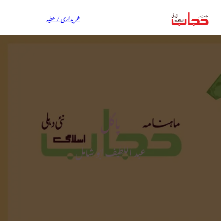
خریداری / عطیہ
پاگل
عبد اللطیف ابو شامل