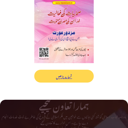
شمارہ پڑھیں
ہمارا تعاون کیجیے
ماہ نامہ حجاب اسلامی گذشتہ کئی دہائیوں سے خواتین میں فکر اسلامی کے فروغ کی خاطر بے لوث خدمات انجام
دے رہا ہے۔ اس ادارے کا تعاون کیجیے
اور دینی و تحریکی لٹریچر کے فروغ میں اپنا حصہ ڈالیے۔