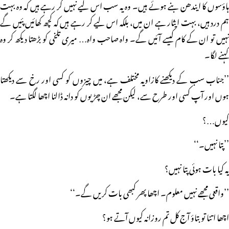
ہاؤسوں کا ایندھن بنے ہوئے ہیں۔ وہ یہ سب اس لیے نہیں کر رہے ہیں کہ وہ بہت
ہم درد ہیں، بہت ایثار ہے ان میں، بلکہ اس لیے کر رہے ہیں کہ کچھ کھائیں پئیں گے
نہیں تو ان کے کام کیسے آئیں گے۔ واہ صاحب واہ… میری تلخی کو بڑھتا دیکھ کر وہ
کہنے لگا۔
’’جناب سب کے دیکھنے کازاویہ مختلف ہے، میں چیزوں کو کسی اور رخ سے دیکھتا
ہوں اور آپ کسی اور طرح سے، لیکن مجھے ان چڑیوں کو دانہ ڈالنا اچھا لگتا ہے۔
کیوں…؟
’’پتا نہیں۔‘‘
یہ کیا بات ہوئی پتا نہیں؟
’’واقعی مجھے نہیں معلوم۔ اچھا پھر کبھی بات کریں گے۔‘‘
اچھا اتنا تو بتاؤ آج کل تم روزانہ کیوں آتے ہو؟