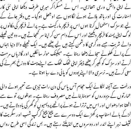
نے اپنی دانش وری جھاڑی۔ اس نے مسکراکر میری طرف دیکھا اپنی نئی کار
اسٹارٹ کی اور ہاتھ ہلاتے ہوئے نگاہوں سے اوجھل ہوگیا۔ میں دفتر جانے کے
لیے جو سڑک استعمال کرتا ہوں اس پر فرنیچر مارکیٹ ہے۔ پرانے فرنیچر کی دکانوں پر
لوگ اپنی پسند کا فرنیچر دیکھتے اور اس کے دام سن کر اپنا سر کھجاتے ہیں۔ دو تین ٹھیلے
والے شربت، جسے وہ گرمی کا دشمن کہتے ہیں لیے بیٹھے ہیں۔ ایک ٹھیلے والا دنیا جہاں
کے پرانے کھلونے سجائے بیٹھا رہتا ہے۔ میکینک موٹر سائکلیں اور گاڑیاں مرمت
کرتے اور سڑک کو گھیر کر بیٹھے ڈینٹر اپنی ٹھک ٹھک سے اپنے پیٹ کا دوزخ بھرنے کی
سعی کرتے ہیں۔ نرسری والا اپنے پودوں کو پانی دے رہا ہوتا ہے۔
درخت سے آئینہ لٹکائے ایک حجام آس پاس کی دن رات تیزی سے تعمیر ہونے والی
عمارتوں کے مزدوروں کو سوہنا بنانے میں مصروف رہتا ہے۔ ہوٹلوں پر توے سے
اٹھتا ہوا دھواں اور اس میں ترتراتے ہوئے پراٹھے پردیسیوں کو گھر کی یاد دلاتے ہیں۔
لڑکے بالے اسٹاپ پر کھڑے ایک دوسرے سے چیخ چیخ کرگپ شب اور سگریٹ کا
کثیف زہر اپنے اندر اور دوسروں میں انڈیلتے رہتے ہیں۔ بس زندگی اسی طرح رواں