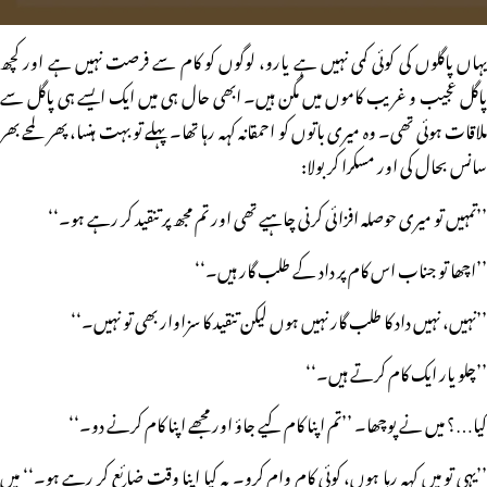
یہاں پاگلوں کی کوئی کمی نہیں ہے یارو، لوگوں کو کام سے فرصت نہیں ہے اور کچھ
پاگل عجیب و غریب کاموں میں مگن ہیں۔ ابھی حال ہی میں ایک ایسے ہی پاگل سے
ملاقات ہوئی تھی۔ وہ میری باتوں کو احمقانہ کہہ رہا تھا۔ پہلے تو بہت ہنسا، پھر لمحے بھر
سانس بحال کی اور مسکرا کر بولا:
’’تمہیں تو میری حوصلہ افزائی کرنی چاہیے تھی اور تم مجھ پر تنقید کر رہے ہو۔‘‘
’’اچھا تو جناب اس کام پر داد کے طلب گار ہیں۔‘‘
’’نہیں، نہیں داد کا طلب گار نہیں ہوں لیکن تنقید کا سزاوار بھی تو نہیں۔‘‘
’’چلو یار ایک کام کرتے ہیں۔‘‘
کیا…؟ میں نے پوچھا۔ ’’تم اپنا کام کیے جاؤ اور مجھے اپنا کام کرنے دو۔‘‘
’’یہی تو میں کہہ رہا ہوں، کوئی کام وام کرو۔ یہ کیا اپنا وقت ضائع کر رہے ہو۔‘‘ میں