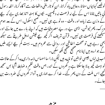
کو قصے کہانیاں سنانا، دعائیں یاد کرانا، ان کو تاریخی واقعات سے آگاہ کرنا، اللہ رسول
کی باتیں بتانا اس کے لیے نہ فرصت نہ دلچسپی۔ بچوں کا بستہ اتنا بھاری ہے کہ بچے
کے وزن سے زیادہ اور وقت – وہ تو ہے ہی نہیں۔ صبح اسکول، اس کے بعد ہوم
ورک، پھر ٹیوشن، ایسی پے در پے مصروفیات ہیں کہ اپنے بارے میں جاننے اور
سیکھنے کی فرصت ہی نہیں۔ قرآن شریف اگر کچھ بچے فیشن ایبل طریقے سے سیکھ
بھی رہے ہیں تو صحت الفاظی اور روانی سے محروم ہیں۔ بہت کم بچے ایسے ملیں
گے جو اردو میں اپنا نام صحیح صحیح لکھ سکیں۔
اب بی اماں جیسی خواتین تو ناپید ہیں لیکن ذرا سا احساس ذمہ داری پیدا کرکے حالات
کو بہت کچھ بدلا جاسکتا ہے۔ گھروں کے اندر جس وقت نظم و ضابطہ آگیا بس سمجھ
لیجیے اس ملت کے دن پھر گئے۔ خدا کرے ہماری یہ آواز گھروں کی ضرورت بن
جائے۔
——
مزید