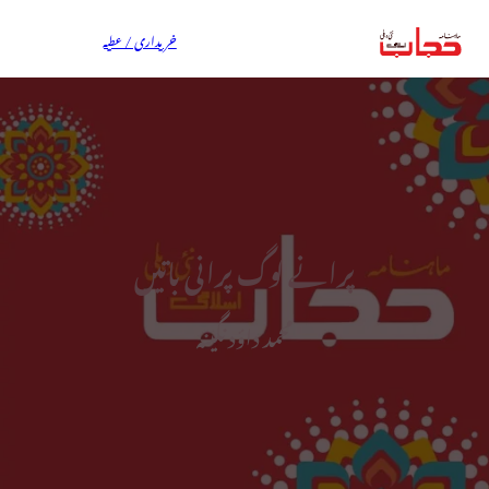
خریداری / عطیہ
پرانے لوگ پرانی باتیں
محمد داؤد نگینہ