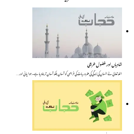
شادیاں اور فضول خرچی
اللہ تعالیٰ نے انسان کی زندگی کی ضروریات کی فراہمی کو آسان بلکہ آسان تر بنادیا ہے۔ ہوا پانی اور…