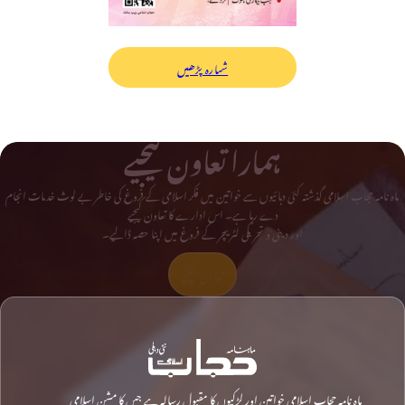
شمارہ پڑھیں
ہمارا تعاون کیجیے
ماہ نامہ حجاب اسلامی گذشتہ کئی دہائیوں سے خواتین میں فکر اسلامی کے فروغ کی خاطر بے لوث خدمات انجام
دے رہا ہے۔ اس ادارے کا تعاون کیجیے
اور دینی و تحریکی لٹریچر کے فروغ میں اپنا حصہ ڈالیے۔
تعاون کیجیے
ماہ نامہ حجاب اسلامی خواتین اور لڑکیوں کا مقبول رسالہ ہے جس کا مشن اسلامی