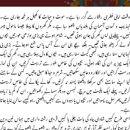
وقت اپنی فطری رفتار سے گزر رہا ہے۔ موت و حیات کا کھیل ہر لمحہ جاری ہے۔
تہذیب و تمدن آسمان کی بلندیاں چھو رہا ہے۔ مگر گھروں کا پہلا جیسا ماحول میسر
نہیں۔ پہلے بی اماں گھر کی جان ہوتی تھیں۔ شام ہوتے ہی بڑی بوڑھی عورتیں بچوں
کو لے کر بیٹھ جاتی تھیں۔ بلکہ بچے ہی ان کے آس پاس جمع ہوجاتے۔ بڑی بی
کہانیاں سنا رہی ہیں، کبھی گیت سنا رہی ہیں۔ بچوں کا دل بہلا رہی ہیں۔ گھر کی ایک
ایک چیز پر ان کی نگاہ ہوتی۔ بچیوں کی خاص طور سے تربیت کرتیں، ان کی نماز
درست کراتیں اور اذکار و دعائیں سکھاتیں۔ شرم و حیا کا سبق دیتیں۔ کسی کے سامنے
کیا اپنے سامنے بھی سرکھلا دیکھنا پسند نہ کرتیں۔ کھانے پکانے کی خاص تربیت
کرتیں۔ پہلے ایک پلیٹ میں مرچ، لہسن ودیگر مسالے رکھواتیں ، ان کو کم یا زیادہ
کرتیں پھر سل پر پسواتیں اور بچیوں یا بہوؤں سے کہتیں دیکھتی رہو کیسے سالن بنایا جاتا
ہے۔
اسی طرح کہیں شادی بیاہ کی بات چلی یا کہیں قریبی رشتہ داری میں جہاں لین دین
کرنا ہوتا کوئی امید نظر آتی تو بس تیاری شروع کردیتیں۔ چھوٹے چھوٹے کپڑے بناکر