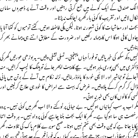
الگ صندق کے ایک کونے میں جمع کرتی رہتیں اور وقت آنے پر ڈھیروں سامان
نکال لاتیں اور تقریب کا کوئی بار گھر پر اچانک نہ پڑتا۔
بجٹ اور معاشیات کا کوئی شعور نہ ہوتا، لیکن پکی فاضلہ ہوتیں، کتنے آدمیوں کو کتنا آٹا یا
چاول کافی ہوگا اس کا پیمانہ رکھتیں اور ضرورت کے مطابق اتنے ہی پیمانے بھر کر
بنادتیں۔
کہیں دکھ سکھ کی خبر پاتیں تو فوراً وہاں پہنچتی۔ تسلی تشفی دیتیں۔ یہ بوڑھی عورتیں گھر کی
ڈاکٹر ی میں بھی پوری ماہر ہوتیں۔ بچے کا پیٹ اپھر جائے تو ہینگ کا لیپ کراتیں، منہ
آجائے تو تباشیر اور الائچی خورد کا پاؤڈر بناتیں، نزلہ زکام میں آٹے کے برتن میں پانی
ڈال کر گرم کرکے پلادیتیں۔ غرض کہ بہت سے امراض کا خود ہی علاج کرلیتیں اور
کسی کو کانوں کان بھی خبر نہ ہوتی۔
مگر اب یہ سب کہانیاں ہوگئیں۔ بے حیائی پر ٹوکنے والا اب گھر میں کوئی نہیں۔ پردہ
رخصت ہی سا ہوگیا ہے۔ گھر کا ایک بجٹ بننا چاہیے کوئی پرواہ نہیں۔ ہر وقت اتنا
پکایا جاتا ہے کہ تین وقت بھی ختم نہیں ہوتا۔ صبح سویرے کلام پاک کی تلاوت، گھر
آنگن کی صفائی اب دن چڑھے ہوتی ہے۔ کہاں یہ کہ فوراً فجر کے بعد ہوتی تھی۔ بچوں