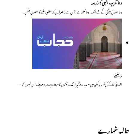
دعا تقربِ الٰہی کا ذریعہ
دعا انسانی زندگی کے لیے ایک ایسا نسخہ ہے، جس سے نہ صرف یہ کہ مطلوبہ شئے کا حصول ممکن…
رشتے
انسانی خاکے کی تصویر کشی میں سب سے گہرا رنگ رشتوں کا ہوتا ہے ،جو نہ صرف اس تصویر کو…
حالیہ شمارے