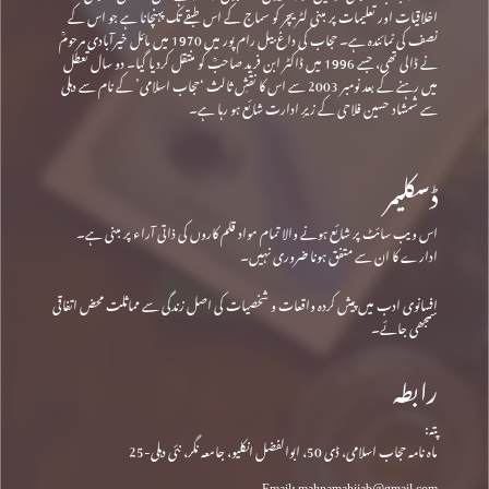
اخلاقیات اور تعلیمات پر مبنی لٹریچر کو سماج کے اس طبقے تک پہنچانا ہے جو اس کے
نصف کی نمائندہ ہے۔ حجاب کی داغ بیل رام پور میں 1970 میں مائل خیرآبادی مرحومؒ
نے ڈالی تھی، جسے 1996 میں ڈاکٹر ابن فرید صاحبؒ کو منتقل کردیا گیا۔ دو سال تعطل
میں رہنے کے بعد نومبر 2003 سے اس کا نقشِ ثالث ‘حجاب اسلامی’ کے نام سے دہلی
سے شمشاد حسین فلاحی کے زیرِ ادارت شائع ہو رہا ہے۔
ڈسکلیمر
اس ویب سائٹ پر شائع ہونے والا تمام مواد قلم کاروں کی ذاتی آراء پر مبنی ہے۔
ادارے کا ان سے متفق ہونا ضروری نہیں۔
افسانوی ادب میں پیش کردہ واقعات و شخصیات کی اصل زندگی سے مماثلت محض اتفاقی
سمجھی جائے۔
رابطہ
پتہ:
ماہ نامہ حجاب اسلامی، ڈی 50، ابوالفضل انکلیو، جامعہ نگر، نئی دہلی-25
Email: mahnamahijab@gmail.com