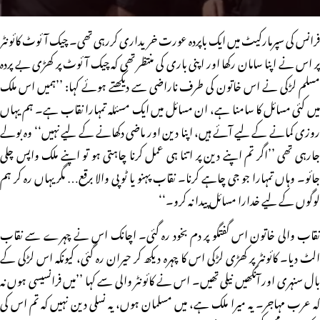
فرانس کی سپرمارکیٹ میں ایک باپردہ عورت خریداری کررہی تھی۔ چیک آئوٹ کائونٹر
پر اس نے اپنا سامان رکھا اور اپنی باری کی منتظر تھی کہ چیک آئوٹ پر کھڑی بے پردہ
مسلم لڑکی نے اس خاتون کی طرف ناراضی سے دیکھتے ہوئے کہا: ’’ہمیں اس ملک
میں کئی مسائل کا سامنا ہے، ان مسائل میں ایک مسئلہ تمہارا نقاب ہے۔ ہم یہاں
روزی کمانے کے لیے آئے ہیں، اپنا دین اور ماضی دکھانے کے لیے نہیں‘‘ وہ بولے
جارہی تھی ’’اگر تم اپنے دین پر اتنا ہی عمل کرنا چاہتی ہو تو اپنے ملک واپس چلی
جائو۔ وہاں تمہارا جو جی چاہے کرنا۔ نقاب پہنو یا ٹوپی والا برقع… مگر یہاں رہ کر ہم
لوگوں کے لیے خدارا مسائل پیدا نہ کرو۔‘‘
نقاب والی خاتون اس گفتگو پر دم بخود رہ گئی۔ اچانک اس نے چہرے سے نقاب
الٹ دیا۔ کائونٹر پر کھڑی لڑکی اس کا چہرہ دیکھ کر حیران رہ گئی، کیونکہ اس لڑکی کے
بال سنہری اور آنکھیں نیلی تھیں۔ اس نے کائونٹر والی سے کہا ’’میں فرانسیسی ہوں نہ
کہ عرب مہاجر۔ یہ میرا ملک ہے، میں مسلمان ہوں، یہ نسلی دین نہیں کہ تم اس کی