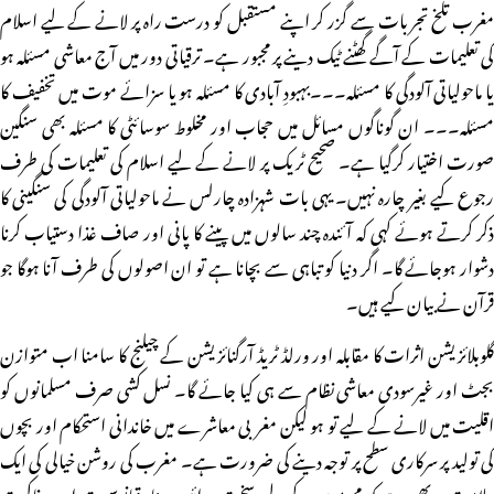
مغرب تلخ تجربات سے گزر کر اپنے مستقبل کو درست راہ پر لانے کے لیے اسلام
کی تعلیمات کے آگے گھٹنے ٹیک دینے پر مجبور ہے۔ ترقیاتی دور میں آج معاشی مسئلہ ہو
یا ماحولیاتی آلودگی کا مسئلہ۔۔۔بہبودِ آبادی کا مسئلہ ہو یا سزائے موت میں تخفیف کا
مسئلہ۔۔۔ ان گوناگوں مسائل میں حجاب اور مخلوط سوسائٹی کا مسئلہ بھی سنگین
صورت اختیار کرگیا ہے۔ صحیح ٹریک پر لانے کے لیے اسلام کی تعلیمات کی طرف
رجوع کیے بغیر چارہ نہیں۔ یہی بات شہزادہ چارلس نے ماحولیاتی آلودگی کی سنگینی کا
ذکر کرتے ہوئے کہی کہ آئندہ چند سالوں میں پینے کا پانی اور صاف غذا دستیاب کرنا
دشوار ہوجائے گا۔ اگر دنیا کو تباہی سے بچانا ہے تو ان اصولوں کی طرف آنا ہوگا جو
قرآن نے بیان کیے ہیں۔
گلوبلائزیشن اثرات کا مقابلہ اور ورلڈ ٹریڈ آرگنائزیشن کے چیلنج کا سامنا اب متوازن
بجٹ اور غیرسودی معاشی نظام سے ہی کیا جائے گا۔ نسل کشی صرف مسلمانوں کو
اقلیت میں لانے کے لیے تو ہو لیکن مغربی معاشرے میں خاندانی استحکام اور بچوں
کی تولید پر سرکاری سطح پر توجہ دینے کی ضرورت ہے۔ مغرب کی روشن خیالی کی ایک
علامت یہ بھی ہے کہ مجرموں کے لیے سخت سزائیں دینا دقیانوسیت اور سفاکیت