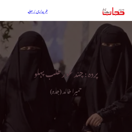
خریداری / عطیہ
پردہ : چند غور طلب پہلو
حمیرا خالد (جدہ)