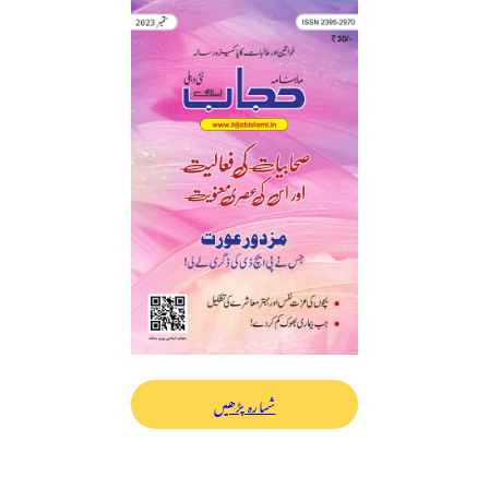
شمارہ پڑھیں