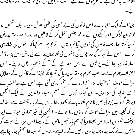
ہے۔
کینیڈا کے ایک اخبار نے اس قانون کی بے بسی کی قلعی کھول دی۔ ایک شخص جو
نوجوان لڑکوں اور لڑکیوں کے ساتھ جنسی عمل کرکے لاشیں دور دراز مقامات پر دفن
کردیا کرتا تھا، جب قانون کی زد میں آیا تو پولیس نے مجرم سے کہا کہ لاشوں کی نشاندہی
کرے۔ اس نے کہا کہ گیارہ بچوں کی لاشوں کی نشاندہی پر اسے فی لاش دس ہزار ڈالر
معاوضہ دیا جائے۔ پولیس نے اس مطالبے کے آگے ہتھیار ڈال دیئے۔ اس
اعتراف ِجرم کے بعد جب مجرم پر مقدمہ چلایا گیا تو چونکہ کینیڈا کے قانون کے مطابق
سزائے موت ’’وحشیانہ سزا‘‘ قرار دے کر ختم کردی گئی ہے، اس لیے عدالت نے
اسے عمرقید کی سزا دی۔ ان گیارہ بچوں کے ستم رسیدہ والدین نے ایک انجمن
(پریشر گروپ) بنائی جس کا نام نشانہ ہائے تشدد رکھا۔ اس نے پارلیمنٹ سے مطالبہ
کیا کہ کینیڈا میں سزائے موت کو واپس لایا جائے۔ انجمن کی کثیر حمایتی ممبرز نے اپنا
مؤقف ٹھوس انداز میں پھیلا دیا کہ ہم ہار نہیں مانیں گے، کینیڈا میں سزائے موت کو
واپس لانے تک جدوجہد جاری رکھیں گے۔ ایسے درندوں کو سیدھا جہنم جانا چاہیے