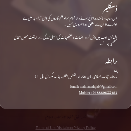
ڈسکلیمر
اس ویب سائٹ پر شائع ہونے والا تمام مواد قلم کاروں کی ذاتی آراء پر مبنی ہے۔
ادارے کا ان سے متفق ہونا ضروری نہیں۔
افسانوی ادب میں پیش کردہ واقعات و شخصیات کی اصل زندگی سے مماثلت محض اتفاقی
سمجھی جائے۔
رابطہ
پتہ:
ماہ نامہ حجاب اسلامی، ڈی 50، ابوالفضل انکلیو، جامعہ نگر، نئی دہلی-25
Email: mahnamahijab@gmail.com
Mobile: +918860822483
جملہ حقوق محفوظ © • حجاب اسلامی
Terms of Use
Disclaimer
Privacy Policy