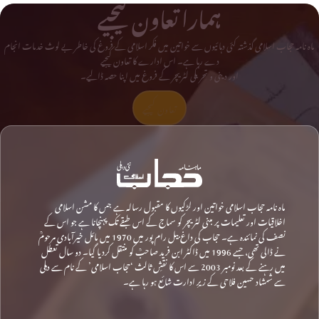
ہمارا تعاون کیجیے
ماہ نامہ حجاب اسلامی گذشتہ کئی دہائیوں سے خواتین میں فکر اسلامی کے فروغ کی خاطر بے لوث خدمات انجام
دے رہا ہے۔ اس ادارے کا تعاون کیجیے
اور دینی و تحریکی لٹریچر کے فروغ میں اپنا حصہ ڈالیے۔
تعاون کیجیے
ماہ نامہ حجاب اسلامی خواتین اور لڑکیوں کا مقبول رسالہ ہے جس کا مشن اسلامی
اخلاقیات اور تعلیمات پر مبنی لٹریچر کو سماج کے اس طبقے تک پہنچانا ہے جو اس کے
نصف کی نمائندہ ہے۔ حجاب کی داغ بیل رام پور میں 1970 میں مائل خیرآبادی مرحومؒ
نے ڈالی تھی، جسے 1996 میں ڈاکٹر ابن فرید صاحبؒ کو منتقل کردیا گیا۔ دو سال تعطل
میں رہنے کے بعد نومبر 2003 سے اس کا نقشِ ثالث ‘حجاب اسلامی’ کے نام سے دہلی
سے شمشاد حسین فلاحی کے زیرِ ادارت شائع ہو رہا ہے۔