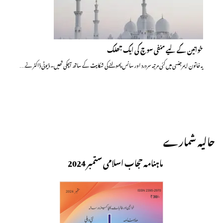
خواتین کے لیے منفی سوچ کی ایک جھلک
یہ خاتون ایمرجنسی میں کئی مرتبہ سر درد اور سانس پھولنے کی شکایت کے ساتھ آچکی تھیں۔ ڈیوٹی ڈاکٹر نے…
حالیہ شمارے
ماہنامہ حجاب اسلامی ستمبر 2024