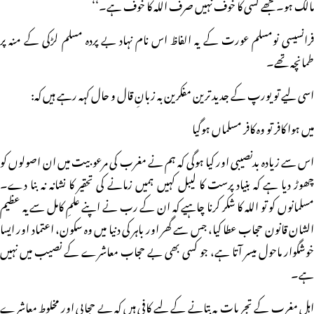
مالک ہو۔ مجھے کسی کا خوف نہیں صرف اللہ کا خوف ہے۔‘‘
فرانسیسی نومسلم عورت کے یہ الفاظ اس نام نہاد بے پردہ مسلم لڑکی کے منہ پر
طمانچہ تھے۔
اسی لیے تو یورپ کے جدید ترین مفکرین بہ زبانِ قال و حال کہہ رہے ہیں کہ:
میں ہوا کافر تو وہ کافر مسلماں ہوگیا
اس سے زیادہ بدنصیبی اور کیا ہوگی کہ ہم نے مغرب کی مرعوبیت میں ان اصولوں کو
چھوڑ دیا ہے کہ بنیاد پرست کا لیبل کہیں ہمیں زمانے کی تحقیر کا نشانہ نہ بنا دے۔
مسلمانوں کو تو اللہ کا شکر کرنا چاہیے کہ ان کے رب نے اپنے علمِ کامل سے یہ عظیم
الشان قانون حجاب عطا کیا، جس سے گھر اور باہر کی دنیا میں وہ سکون، اعتماد اور ایسا
خوشگوار ماحول میسر آتا ہے، جو کسی بھی بے حجاب معاشرے کے نصیب میں نہیں
ہے۔
اہلِ مغرب کے تجربات یہ بتانے کے لیے کافی ہیں کہ بے حجابی اور مخلوط معاشرے