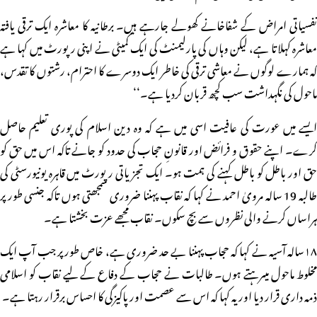
نفسیاتی امراض کے شفاخانے کھولے جارہے ہیں۔ برطانیہ کا معاشرہ ایک ترقی یافتہ
معاشرہ کہلاتا ہے، لیکن وہاں کی پارلیمنٹ کی ایک کمیٹی نے اپنی رپورٹ میں کہا ہے
کہ ہمارے لوگوں نے معاشی ترقی کی خاطر ایک دوسرے کا احترام، رشتوں کا تقدس،
ماحول کی نگہداشت سب کچھ قربان کردیا ہے۔‘‘
ایسے میں عورت کی عافیت اسی میں ہے کہ وہ دین اسلام کی پوری تعلیم حاصل
کرے۔ اپنے حقوق و فرائض اور قانونِ حجاب کی حدود کو جانے تاکہ اس میں حق کو
حق اور باطل کو باطل کہنے کی ہمت ہو۔ ایک تجزیاتی رپورٹ میں قاہرہ یونیورسٹی کی
طالبہ 19 سالہ مرویٰ احمد نے کہا کہ نقاب پہننا ضروری سمجھتی ہوں تاکہ جنسی طور پر
ہراساں کرنے والی نظروں سے بچ سکوں۔ نقاب مجھے عزت بخشتا ہے۔
۱۸سالہ آسیہ نے کہا کہ حجاب پہننا بے حد ضروری ہے، خاص طور پر جب آپ ایک
مخلوط ماحول میںرہتے ہوں۔ طالبات نے حجاب کے دفاع کے لیے نقاب کو اسلامی
ذمہ داری قرار دیا اور یہ کہا کہ اس سے عصمت اور پاکیزگی کا احساس برقرار رہتا ہے۔