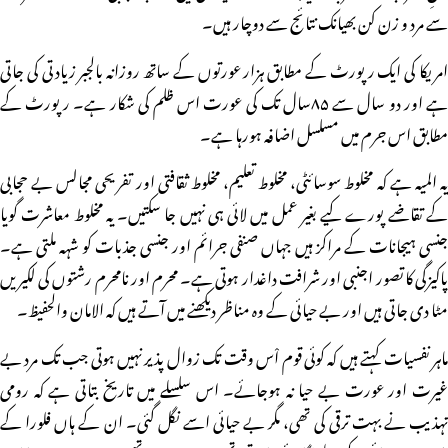
سے مرد و زن کن بھیانک نتائج سے دوچار ہیں۔
امریکا کی ایک رپورٹ کے مطابق ہزار عورتوں کے ساتھ روزانہ بالجبر زیادتی کی جاتی
ہے اور دو سال سے ۸۵سال تک کی عورت اس ظلم کی شکار ہے۔ رپورٹ کے
مطابق اس جرم میں مسلسل اضافہ ہورہا ہے۔
یہ المیہ ہے کہ مخلوط سوسائٹی، مخلوط تعلیم، مخلوط ثقافتی اور تفریحی مجالس بے حجابی
کے تقاضے پورے کیے بغیر عمل میں لائی ہی نہیں جا سکتیں۔ یہ مخلوط معاشرت گویا
جنسی ہیجانات کے مراکز ہیں جہاں صنفی جرائم اور جنسی جذبات کو شہہ ملتی ہے۔
پاکیزگی کا تصور اجنبی اور شرافت داغدار ہوتی ہے۔ محرم اور نامحرم رشتوں کی لکیریں
مٹا دی جاتی ہیں اور بے حیائی کے وہ مناظر دیکھنے میں آتے ہیں کہ الامان والحفیظ۔
ماہر نفسیات کہتے ہیں کہ کوئی قوم اْس وقت تک زوال پذیر نہیں ہوتی جب تک مرد بے
غیرت اور عورت بے حیا نہ ہوجائے۔ اس سلسلے میں تاریخ بتاتی ہے کہ رومی
تہذیب نے بہت ترقی کی تھی، مگر بے حیائی اسے نگل گئی۔ ان کے ہاں فلورا کے