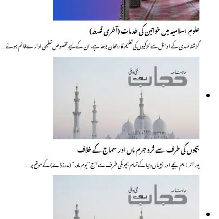
علومِ اسلامیہ میں خواتین کی خدمات (آخری قسط)
گزشتہ صدی کے اوائل سے لڑکیوں کی تعلیم کا رجحان بڑھا ہے، ان کے لیے مخصوص تعلیمی ادارے قائم ہوئے…
بچوں کی طرف سے فرد جرم ماں اور سماج کے خلاف
یور آنر! ہم بچے اور بچیاں دنیا کے تمام بچوںکی طرف سے آج ’’یوم مادر‘‘ (مدرز ڈے) کے موقع پر…