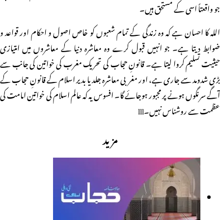
جو واقعتاً اسی کے مستحق ہیں۔
اللہ کا احسان ہے کہ وہ زندگی کے تمام شعبوں کو خاص اصول و احکام اور قواعد و
ضوابط دیتا ہے۔ جو انہیں قبول کرے وہ معاشرہ دنیا کے معاشروں میں امتیازی
حیثیت تسلیم کروا لیتا ہے۔ قانونِ حجاب کی تحریک مغرب کی خواتین کی جانب سے
بڑی شدومد سے جاری ہے، اور مغربی معاشرہ جلد یا بدیر اسلام کے قانونِ حجاب کے
آگے سرنگوں ہونے پر مجبور ہوجائے گا۔ افسوس یہ کہ عالم اسلام کی خواتین امامت کی
عظمت سے روشناس نہیں۔lll
مزید