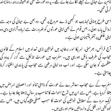
نام پر بے حیائی کے میلے لگائے جاتے تھے۔ یہ وہ عورت تھی جو ہمیشہ برہنہ رہنا پسند
کرتی تھی۔
اسی طرح یونانی تہذیب جو کبھی بڑے عروج پر تھی، وہ بھی بے حیائی کی وجہ سے
زوال پذیر ہوئی۔ جس قوم نے بھی اپنی عورتوں کو ضرورت سے زیادہ آزادی دی وہ
اپنی غلطی پر آخر پشیمان ہوئی ہے۔
آج فرانس، جرمنی، امریکا اور برطانیہ میں خواتین بڑی تعداد میں اسلام کے قانونِ
حجاب کی طرف مائل ہورہی ہیں۔ مغرب میں عورت تذلیل سے گزر کر پردہ کی
عظمت کو جان سکی ہے، اور اب وہ اپنی مرضی سے حجاب کی پابندی اختیار کرنا
چاہتی ہے۔
مغرب کے بے حجاب معاشرے نے عورت کو ذہنی تنائو اور اعصابی امراض میں
مبتلا کردیا ہے، جس سے ان میں شرح اموات کا تناسب ہر سال بڑھتا چلا جارہا ہے۔
ایک سروے کے مطابق خواتین کی موت کا سبب صنفی پیچیدگیاں ہیں، جس سے
خودکشی اور قتل کی وارداتیں عام ہورہی ہیں۔