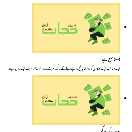
ہنسنا منع ہے
ایک صاحب ایک بھکاری کو روزانہ پانچ روپے دیتے تھے۔ کچھ عرصے بعد دو اور پھر صرف ایک روپیہ دینے…
سرو ں کی سرگم