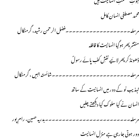
محمد مصطفی انسان کامل
مرسلہ۔۔۔۔۔۔۔۔۔۔۔۔۔۔۔۔۔۔۔فضل الرحمن رشید، گرمٹکال
منتشر پھر ہوگیا انسانیت کا قافلہ
ڈھونڈ کر پھر لائیے نقشِ کفِ پائے رسولؐ
مرسلہ۔۔۔۔۔۔۔۔۔۔۔۔۔۔۔۔۔۔۔۔۔۔۔شائستہ جبیں ، گرمٹکال
تہذیب نو کے دور میں انسانیت کے ساتھ
انسان نے کیا سلوک کیا دیکھتے چلیں
مرسلہ۔۔۔۔۔۔۔۔۔۔۔۔۔۔۔۔۔۔۔۔۔۔۔۔۔بدریہ حسین، رام پور
دور ہوتی جارہی ہے منزل انسانیت