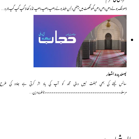
ڈھولک بولے دَھن دَھن دَھن گھونگھٹ میں بیٹھی دلہن طبلہ بولے دَھپ دَھپ دَھپ لڈّو کھاؤ گپ گپ گپ ڈمرو…
پسندیدہ اشعار
سانس لینے کی بھی مہلت نہیں دیتی مجھ کو آپ کی یاد اثر کرتی ہے جادو کی طرح
مرسلہ۔۔۔۔۔۔۔۔۔۔۔۔۔۔۔۔۔۔۔۔۔۔۔۔۔۔۔۔۔۔۔۔۔۔۔نائلہ پروین…
حالیہ شمارے