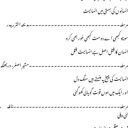
انسانوں کی بستی میں انسانیت
مرسلہ۔۔۔۔۔۔۔۔۔۔۔۔۔۔۔۔۔۔۔۔۔۔۔۔۔۔۔۔۔مدیحہ اختر، بیدر
سوچو کبھی اے دوست کبھی غور بھی کرو
انسان کا قتل اصل ہے انسانیت قتل
مرسلہ۔۔۔۔۔۔۔۔۔۔۔۔۔۔۔۔۔۔۔۔۔۔۔۔۔۔۔۔۔مشیر اصغر، دربھنگہ
انسانیت کی چیخ پہ ہنستے ہیں سنگ دل
اور ایک میں ہوں قوت گویائی کھوگئی
مرسلہ۔۔۔۔۔۔۔۔۔۔۔۔۔۔۔۔۔۔۔۔۔۔۔۔۔۔۔۔۔۔۔۔۔۔نائلہ ،
نئی دہلی
ثبوتِ عظمتِ انسانیت ہیں