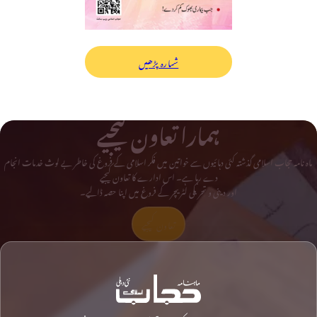
شمارہ پڑھیں
ہمارا تعاون کیجیے
ماہ نامہ حجاب اسلامی گذشتہ کئی دہائیوں سے خواتین میں فکر اسلامی کے فروغ کی خاطر بے لوث خدمات انجام
دے رہا ہے۔ اس ادارے کا تعاون کیجیے
اور دینی و تحریکی لٹریچر کے فروغ میں اپنا حصہ ڈالیے۔
تعاون کیجیے