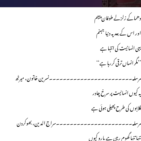
دھماکے زلزلے طوفان پیہم
اور اس کے بعد یہ دنیا جہنم
یہی انسانیت کی انتہا ہے
’’مگر انساں ترقی کررہا ہے‘‘
مرسلہ۔۔۔۔۔۔۔۔۔۔۔۔۔۔۔۔۔۔۔۔۔۔۔۔نسرین خاتون، میرٹھ
یہ کیوں انسانیت پر سرخ چادر
گلابوں کی طرح پھیلی ہوئی ہے
مرسلہ۔۔۔۔۔۔۔۔۔۔۔۔۔۔۔۔۔۔۔۔۔۔سراج الدین، بھوکردن
تنہا تنہا گھوم رہی ہے یارو کیوں