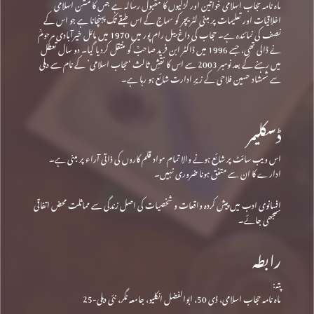
ماہ نامہ حجاب اسلامی خواتین اور لڑکیوں کا مقبول رسالہ ہے جس کا مشن اسلامی
اخلاقیات اور تعلیمات پر مبنی لٹریچر کو سماج کے اس طبقے تک پہنچانا ہے جو اس کے
نصف کی نمائندہ ہے۔ حجاب کی داغ بیل رام پور میں 1970 میں مائل خیرآبادی مرحومؒ
نے ڈالی تھی، جسے 1996 میں ڈاکٹر ابن فرید صاحبؒ کو منتقل کردیا گیا۔ دو سال تعطل
میں رہنے کے بعد نومبر 2003 سے اس کا نقشِ ثالث ‘حجاب اسلامی’ کے نام سے دہلی
سے شمشاد حسین فلاحی کے زیرِ ادارت شائع ہو رہا ہے۔
ڈسکلیمر
اس ویب سائٹ پر شائع ہونے والا تمام مواد قلم کاروں کی ذاتی آراء پر مبنی ہے۔
ادارے کا ان سے متفق ہونا ضروری نہیں۔
افسانوی ادب میں پیش کردہ واقعات و شخصیات کی اصل زندگی سے مماثلت محض اتفاقی
سمجھی جائے۔
رابطہ
پتہ:
ماہ نامہ حجاب اسلامی، ڈی 50، ابوالفضل انکلیو، جامعہ نگر، نئی دہلی-25