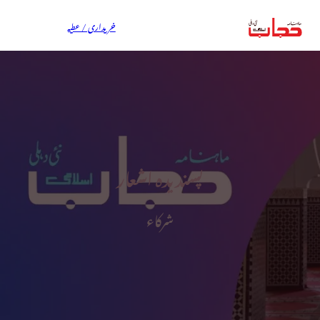
خریداری / عطیہ
پسندیدہ اشعار
شرکاء