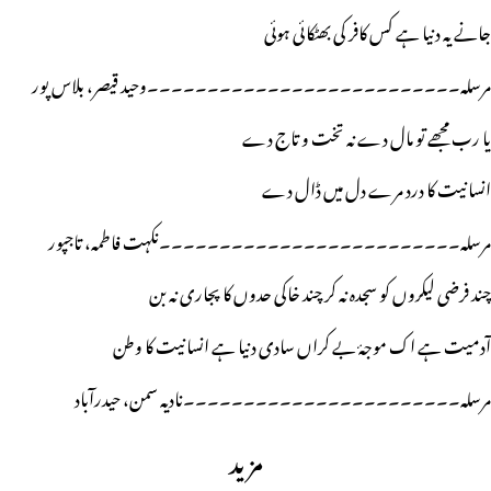
جانے یہ دنیا ہے کس کافر کی بھٹکائی ہوئی
مرسلہ۔۔۔۔۔۔۔۔۔۔۔۔۔۔۔۔۔۔۔۔۔۔۔۔۔۔وحید قیصر، بلاس پور
یا رب مجھے تو مال دے نہ تخت و تاج دے
انسانیت کا درد مرے دل میں ڈال دے
مرسلہ۔۔۔۔۔۔۔۔۔۔۔۔۔۔۔۔۔۔۔۔۔۔۔۔۔نکہت فاطمہ، تاجپور
چند فرضی لیکروں کو سجدہ نہ کر چند خاکی حدوں کا پجاری نہ بن
آدمیت ہے اک موجۂ بے کراں سادی دنیا ہے انسانیت کا وطن
مرسلہ۔۔۔۔۔۔۔۔۔۔۔۔۔۔۔۔۔۔۔۔۔۔۔نادیہ سمن، حیدرآباد
مزید