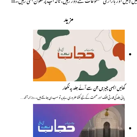
مزید
کھائیں ایسی چیزیں جن سے آئے جلد پہ نکھار
پانی جلد کی قدرتی چمک اور صحت کے لیے کتنا ضروری ہے یہ تو سب ہی جانتے ہیں۔ روزانہ آٹھ…