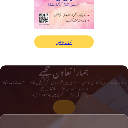
شمارہ پڑھیں
ہمارا تعاون کیجیے
ماہ نامہ حجاب اسلامی گذشتہ کئی دہائیوں سے خواتین میں فکر اسلامی کے فروغ کی خاطر بے لوث خدمات انجام
دے رہا ہے۔ اس ادارے کا تعاون کیجیے
اور دینی و تحریکی لٹریچر کے فروغ میں اپنا حصہ ڈالیے۔
تعاون کیجیے