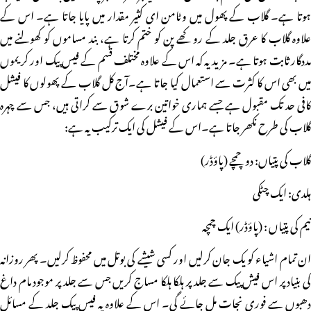
ہوتا ہے۔ گلاب کے پھول میں وٹامن ای کثیر مقدار میں پایا جاتا ہے۔ اس کے
علاوہ گلاب کا عرق جلد کے روکھے پن کو ختم کرتا ہے، بند مساموں کو کھولنے میں
مددگار ثابت ہوتا ہے۔ مزید یہ کہ اس کے علاوہ مختلف قسم کے فیس پیک اور کریموں
میں بھی اس کا کثرت سے استعمال کیا جاتا ہے۔آج کل گلاب کے پھولوں کا فیشل
کافی حد تک مقبول ہے جسے ہماری خواتین برے شوق سے کراتی ہیں، جس سے چہرہ
گلاب کی طرح نکھر جاتا ہے۔اس کے فیشل کی ایک ترکیب یہ ہے:
گلاب کی پتیاں: دو چمچے (پاؤڈر)
ہلدی: ایک چٹکی
نیم کی پتیاں : (پاؤڈر) ایک چمچہ
ان تمام اشیاء کو یک جان کرلیں اور کسی شیشے کی بوتل میں محفوظ کرلیں۔ پھر روزانہ
کی بنیاد پر اس فیش پیک سے جلد پر ہلکا ہلکا مساج کریں جس سے جلد پر موجود مام داغ
دھبوں سے فوری نجات مل جائے گی۔ اس کے علاوہ یہ فیس پیک جلد کے مسائل