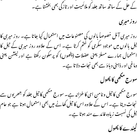
کے حل کے ساتھ ساتھ جلد کو ملائمیت اور تازگی بھی بخشتا ہے۔
روز میری
روز میری آئل خصوصاً بالوں کی مصنوعات میں استعمال کیا جاتا ہے۔ روز میری کا
تیل بالوں میں موجود سکری کو ختم کرتا ہے۔ اس کے علاوہ روز میری کے تیل کا
استعمال ہمارے مسلز یعنی عضلات (پٹھوں) کو پرسکون رکھتا ہے اور ٹینشن یعنی
دماغی اور ذہنی دباؤ سے بھی نجات دلاتا ہے۔
سورج مکھی کا پھول
سورج مکھی کا تیل وٹامن ای کا خزانہ ہے۔ سورج مکھی کا تیل جلد کو جھریوں سے
نجات دیتا ہے۔ اس کے علاوہ اس کا تیل کھانے میں بھی استعمال ہوتا ہے جو عام
تیل کی نسبت زیادہ فائدے مند ہوتا ہے۔
گیندے کا پھول