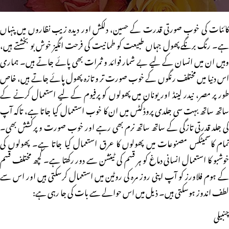
کائنات کی خوب صورتی قدرت کے حسین، دلکش اور دیدہ زیب نظاروں میں پنہاں
ہے۔ رنگ برنگے پھول جہاں طبیعت کو طمانیت کی فرحت انگیز خوش بو بخشتے ہیں،
وہیں ان میں انسان کے لیے بے شمار فوائد و ثمرات بھی پائے جاتے ہیں۔ ہماری
اس دنیا میں مختلف رنگوں کے خوب صورت تر و تازہ پھول پائے جاتے ہیں، خاص
طور پر مصر، نیدر لینڈ اور یونان میں پھولوں کو پرفیوم کے لیے استعمال کرنے کے
ساتھ ساتھ بہت سی جلدی پروڈکٹس میں ان کا خوب استعمال کیا جاتا ہے، تاکہ آپ
کی جلد قدرتی تازگی کے ساتھ ساتھ نرم بھی رہے اور خوب صورت و پرکشش بھی۔
تمام کاسمیٹکس مصنوعات میں پھولوں کا عرق استعمال کیا جاتا ہے۔ پھولوں کی
خوشبو کا استعمال انسانی دماغ کو ہر قسم کی ٹینشن سے دور رکھتا ہے۔ کچھ مختلف قسم
کے ہوم فلاورز کو آپ اپنی روز مرہ کی روٹین میں استعمال کرسکتی ہیں اور اس سے
لطف اندوز ہوسکتی ہیں۔ ذیل میں اس حوالے سے بات کی جا رہی ہے:
چنبیلی