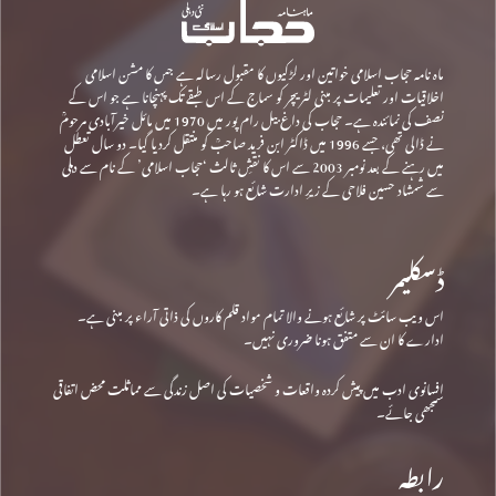
ماہ نامہ حجاب اسلامی خواتین اور لڑکیوں کا مقبول رسالہ ہے جس کا مشن اسلامی
اخلاقیات اور تعلیمات پر مبنی لٹریچر کو سماج کے اس طبقے تک پہنچانا ہے جو اس کے
نصف کی نمائندہ ہے۔ حجاب کی داغ بیل رام پور میں 1970 میں مائل خیرآبادی مرحومؒ
نے ڈالی تھی، جسے 1996 میں ڈاکٹر ابن فرید صاحبؒ کو منتقل کردیا گیا۔ دو سال تعطل
میں رہنے کے بعد نومبر 2003 سے اس کا نقشِ ثالث ‘حجاب اسلامی’ کے نام سے دہلی
سے شمشاد حسین فلاحی کے زیرِ ادارت شائع ہو رہا ہے۔
ڈسکلیمر
اس ویب سائٹ پر شائع ہونے والا تمام مواد قلم کاروں کی ذاتی آراء پر مبنی ہے۔
ادارے کا ان سے متفق ہونا ضروری نہیں۔
افسانوی ادب میں پیش کردہ واقعات و شخصیات کی اصل زندگی سے مماثلت محض اتفاقی
سمجھی جائے۔
رابطہ