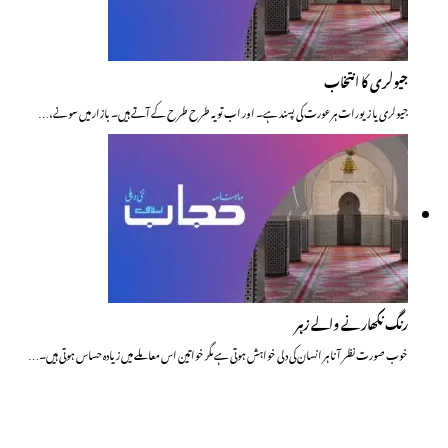
جیولری کا انتخاب
جیولری یا زیورات ہر عورت کی پسند ہے۔ اور اب تو یہ طرح طرح کے آتے ہیں۔ بازار میں سونے،…
رنگ نکھارنے والے زہر
خوب صورت نظر آنا ہر انسان کی دلی خواہش ہوتی ہے مگر خواتین اس معاملے میں زیادہ حساس ہوتی ہیں۔…