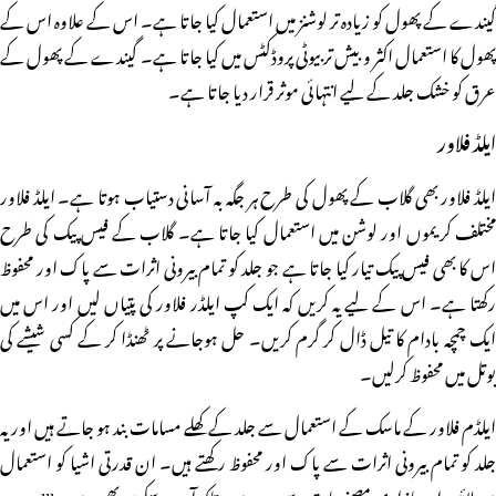
گیندے کے پھول کو زیادہ تر لوشنز میں استعمال کیا جاتا ہے۔ اس کے علاوہ اس کے
پھول کا استعمال اکثر و بیش تر بیوٹی پروڈکٹس میں کیا جاتا ہے۔ گیندے کے پھول کے
عرق کو خشک جلد کے لیے انتہائی موثر قرار دیا جاتا ہے۔
ایلڈ فلاور
ایلڈ فلاور بھی گلاب کے پھول کی طرح ہر جگہ بہ آسانی دستیاب ہوتا ہے۔ ایلڈ فلاور
مختلف کریموں اور لوشن میں استعمال کیا جاتا ہے۔ گلاب کے فیس پیک کی طرح
اس کا بھی فیس پیک تیار کیا جاتا ہے جو جلد کو تمام بیرونی اثرات سے پاک اور محفوظ
رکھتا ہے۔ اس کے لیے یہ کریں کہ ایک کپ ایلڈر فلاور کی پتیاں لیں اور اس میں
ایک چمچہ بادام کا تیل ڈال کر گرم کریں۔ حل ہوجانے پر ٹھنڈا کر کے کسی شیشے کی
بوتل میں محفوظ کرلیں۔
ایلڈم فلاور کے ماسک کے استعمال سے جلد کے کھلے مسامات بند ہو جاتے ہیں اور یہ
جلد کو تمام بیرونی اثرات سے پاک اور محفوظ رکھتے ہیں۔ ان قدرتی اشیا کو استعمال
میں لائیں اور بازاری مصنوعات سے دور رہیں، تاکہ آپ پرسکون بھی رہیں۔lll