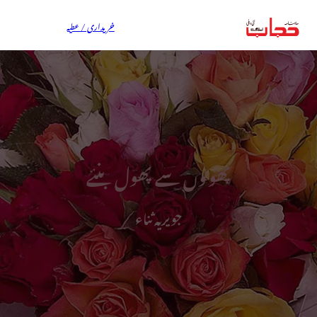
خریداری / عطیہ
پھولوں سے پھول بنئے
جویریہ ثناء