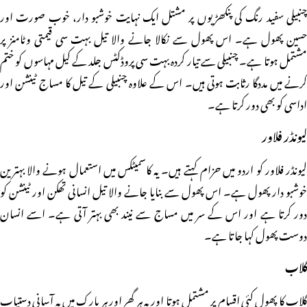
چنبیلی سفید رنگ کی پنکھڑیوں پر مشتل ایک نہایت خوشبو دار، خوب صورت اور
حسین پھول ہے۔ اس پھول سے نکالا جانے والا تیل بہت سی قیمتی وٹامنز پر
مشتمل ہوتا ہے۔ چنبیلی سے تیار کردہ بہت سی پروڈکٹس جلد کے کیل مہاسوں کو ختم
کرنے میں مددگا رثابت ہوتی ہیں۔ اس کے علاوہ چنبیلی کے تیل کا مساج ٹینشن اور
اداسی کو بھی دور کرتا ہے۔
لیونڈر فلاور
لیونڈر فلاور کو اردو میں حزام کہتے ہیں۔ یہ کاسمیٹکس میں استعمال ہونے والا بہترین
خوشبو دار پھول ہے۔ اس پھول سے بنایا جانے والا تیل انسانی تھکن اور ٹینشن کو
دور کرتا ہے اور اس کے سر میں مساج سے نیند بھی بہتر آتی ہے۔ اسے انسان
دوست پھول کہا جاتا ہے۔
گلاب
گلاب کا پھول کئی اقسام پر مشتمل ہوتا اور یہ ہر گھر اور ہر پارک میں بہ آسانی دستیاب