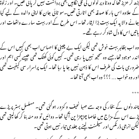
بڑھ کر عزیز تھا کہ وہ تا دیر لوگوں کی ٹکی نگاہیں بھی برداشت نہیں کر پاتی تھیں۔ اور زکوٰۃ
کے علاوہ اس ہار کا صدقہ بھی اتارتی تھیں۔سو تائی جان کا اپنی والدہ کے لیے کیا
جانے والا یہ ایک بہت بڑا ایثار تھا۔ اس طرح کے اور بہت سارے واقعات اور
باتیں اس کا دل شاد کر رہے تھے۔
وہ اب بظاہر بہت خوش تھی لیکن ایک بے چینی کا احساس اب بھی کہیں اس کے
اندر موجود تھا، جسے وہ سمجھ نہیں پا رہی تھی۔ کہیں کوئی کھٹک تھی جیسے کسی اہم اور
ضروری بات کی طرف اس کا ذہن نہیں جا پا رہا تھا۔ ایک پراسرار سی کیفیت تھی
اور وہ خواب … ؟؟؟ وہ اب بھی آتا تھا۔
٭٭٭
چند دنوں کے بخار کی وجہ سے صبا نحیف و کمزور ہوگئی تھی۔ مسلسل بستر پر پڑے
پڑے اس کے مزاج میں خاصا چڑچڑا پن آگیا تھا۔ دوائیں تو وہ منہ بنا کر کھالیتی تھی
لیکن انرجی ڈرنکس اور سپلمنٹ لینے پر جلدی تیار نہیں ہوتی تھی۔