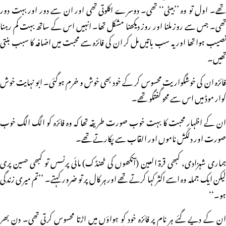
تھے۔ اول تو وہ ’’بیٹی‘‘ تھی۔ دوسرے اکلوتی تھی اور ان سے دور اور بہت دور
تھی۔ جس سے روز ملنا اور روز دیکھنا مشکل تھا۔ انہیں اس کے ساتھ بہت کم رہنا
نصیب ہوا تھا اور یہ سب باتیں مل کر ان کی فائزہ سے محبت میں اضافہ کا سبب بنتی
تھیں۔
فائزہ ان کی خوشگواریت محسوس کر کے خود بھی خوش و خرم ہوگئی۔ ابو نہایت خوش
گوار موڈ میں اس سے محو گفتگو تھے۔
ان کے اظہارِ محبت کا بہت خوب صورت طریقہ تھا کہ وہ فائزہ کو الگ الگ خوب
صورت اور دلکش ناموں اور القاب سے پکارتے تھے۔
ہماری شہزادی، کبھی قرۃ العین (آنکھوں کی ٹھنڈک) مائی پرنسس تو کبھی حسین پری
لیکن ایک جملہ وہ اسے اکثر کہا کرتے تھے اور ہر کال پر تو ضرور کہتے۔ ’’تم میری زندگی
ہو۔‘‘
ان کے دیے گئے ہر نام پر فائزہ خود کو ہواؤں میں اڑتا محسوس کرتی تھی۔ دن بھر