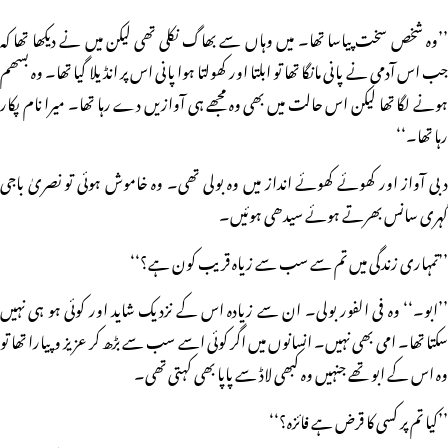
’’وہ شخص سخت پیاسا تھا۔ میں وہاں سے بھاگ نکلی تھی لیکن میں نے دیکھا تھا کہ
جب اس آدمی نے پانی مانگا تھا تو ابلتا اور کھولتا ہوا پانی اس پر انڈیلا گیا تھا۔ وہ بسھم
ہونے لگا تھا لیکن اس حالت میں بھی وہ مجھے ہی آوازیں دے رہا تھا۔ میرا نام پکار
رہا تھا۔‘‘
دبی آواز اور کھوئے کھوئے انداز میں وہ بولی تھی۔ وہ خاموش ہوئی تو نصریٰ باجی
گہری سانس بھرتے ہوئے سیدھی ہوئیں۔
’’تمہاری زندگی میں تم سے سب سے زیاہ قریب کون ہے؟‘‘
’’ابو۔‘‘ وہ فی الفور بولی۔ ان سے زیادہ اس کے نزدیک شاید اور کوئی ہو ہی نہیں
سکتا تھا۔ امی بھی نہیں۔ انسانوں میں اگر کوئی اسے سب سے بڑھ کر عزیز و پیارا تھا تو
وہ اس کے ابو تھے جنہیں وہ کبھی لاڈ سے پاپا بھی کہتی تھی۔
’’کیا تم پر کسی کا قرض ہے فائزہ؟‘‘