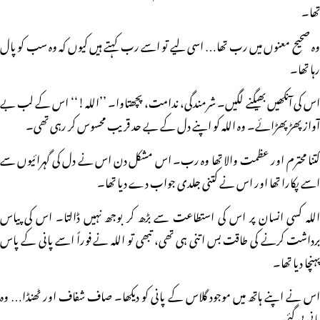
تھا۔
وہ صحیح معنوں میں رب تھا… اسی لیے تو اسے رب کہتے ہیں کیوں کہ وہ سب کو پال
رہا تھا۔
اس کی آنکھیں بھیگنے لگیں۔ شرمندگی، ندامت، پچھتاوا۔ ’’اللہ!‘‘ اس کے لب بے
آواز پھڑپھڑائے۔ وہ اللہ کو اپنے دل کے بے حد قریب محسوس کر رہی تھی۔
کتنا محترم اور عظمت والا تھا وہ رب۔ اس مشکل دن اس نے دل کی گہرائیوں سے
اسے پکارا تھا اور اس نے کتنی جلدی جواب دے دیا تھا۔
اللہ کسی انسان پر اس کی استطاعت سے بڑھ کر بوجھ نہیں ڈالتا۔ اس کی پیاس
برداشت کرنے کی طاقت بس اتنی ہی تھی، تبھی تو اللہ نے فوراً اسے پانی کے پاس
پہنچا دیا تھا۔
اس نے اپنے ہاتھ میں موجود گلاس کے پانی کو دیکھا۔ صاف شفاف اور ٹھنڈا… وہ
پانی پی گئی۔