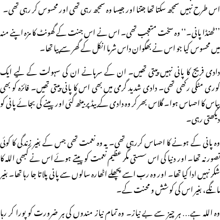
اس طرح نہیں سمجھ سکتا تھا جتنا اور جیسا وہ سمجھ رہی تھی اور محسوس کر رہی تھی۔
’’ٹھنڈا پانی۔‘‘ وہ سخت متعجب تھی۔ اس نے اس جنت کے گھونٹ کا مزہ اپنے منہ
میں محسوس کیا جو اس نے بھگوان داس شرما انکل کے گھر سے پیا تھا۔
دادی فریج کا پانی نہیں پیتی تھیں۔ ان کے سرہانے ان کی سہولت کے لیے ایک
کوری مٹکی رکھی تھی۔ دادی شدید گرمی میں بھی اس کا پانی پیتی تھیں۔ فائزہ کو بھی
پیاس کا احساس ہوا۔ گلاس بھر کر وہ دادی کے بیڈ پر بیٹھ گئی اور پینے کی بجائے پانی کو
دیکھتی رہی۔
وہ پانی کے ہونے کا احساس کررہی تھی۔ یہ وہ نعمت تھی جس کے بغیر زندگی کا کوئی
تصور نہ تھا۔ اور دنیا کی اس سستی مگر عظیم نعمت کو پیتے ہوئے اس نے کبھی اللہ کا
شکر نہیں ادا کیا تھا۔ اور وہ رب اسے پچھلے اٹھارہ سالوں سے پانی پلاتا جا رہا تھا۔ بغیر
مانگے، بغیر اس کی کوشش و محنت کے۔
وہ اللہ ہے… ہر چیز سے بے نیاز۔ وہ تمام نیاز مندوں کی ہر ضرورت کو پورا کر رہا