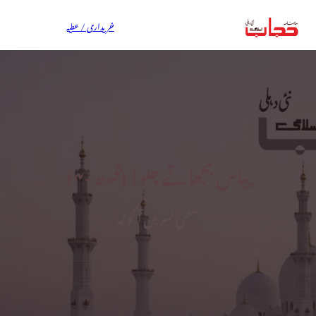
خریداری / عطیہ
پیاس بجھاتے چلو! (قسط-۴)
سلمیٰ نسرین آکولہ