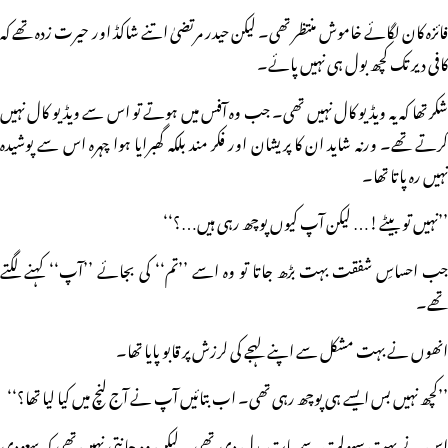
فائزہ کان لگائے خاموش منتظر تھی۔ لیکن حیدر مرتضیٰ اتنے شاکڈ اور حیرت زدہ تھے کہ
کافی دیر تک کچھ بول ہی نہیں پائے۔
شکر تھا کہ یہ ویڈیو کال نہیں تھی۔ جب وہ آفس میں ہوتے تو اس سے ویڈیو کال نہیں
کرتے تھے۔ ورنہ شاید ان کا پریشان اور فکر مند بلکہ گھبرایا ہوا چہرہ اس سے پوشیدہ
نہیں رہ پاتا تھا۔
’’نہیں تو بیٹے!… لیکن آپ کیوں پوچھ رہی ہیں…؟‘‘
جب احساسِ شفقت بہت بڑھ جاتا تو وہ اسے ’’تم‘‘ کی بجائے ’’آپ‘‘ کہنے لگتے
تھے۔
انھوں نے بہت مشکل سے اپنے لہجے کی لرزش پر قابو پایا تھا۔
’’کچھ نہیں بس ایسے ہی پوچھ رہی تھی۔ اب بتائیں آپ نے آج لنچ میں کیا لیا تھا؟‘‘
اس نے بہت سہولت سے بات بدل دی تھی۔ لیکن وہ جانتی نہیں تھی کہ سعودی