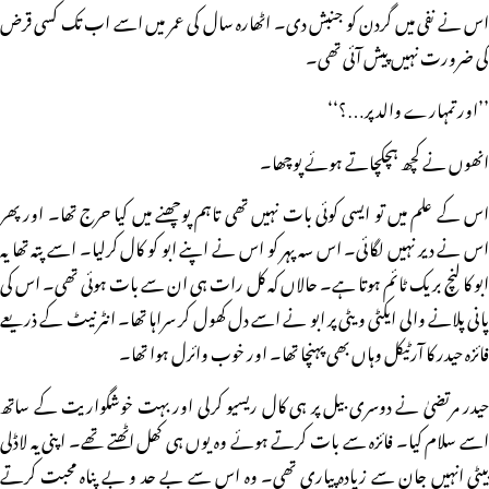
اس نے نفی میں گردن کو جنبش دی۔ اٹھارہ سال کی عمر میں اسے اب تک کسی قرض
کی ضرورت نہیں پیش آئی تھی۔
’’اور تمہارے والد پر…؟‘‘
انھوں نے کچھ ہچکچاتے ہوئے پوچھا۔
اس کے علم میں تو ایسی کوئی بات نہیں تھی تاہم پوچھنے میں کیا حرج تھا۔ اور پھر
اس نے دیر نہیں لگائی۔ اس سہ پہر کو اس نے اپنے ابو کو کال کرلیا۔ اسے پتہ تھا یہ
ابو کا لنچ بریک ٹائم ہوتا ہے۔ حالاں کہ کل رات ہی ان سے بات ہوئی تھی۔ اس کی
پانی پلانے والی ایکٹی ویٹی پر ابو نے اسے دل کھول کر سراہا تھا۔ انٹرنیٹ کے ذریعے
فائزہ حیدر کا آرٹیکل وہاں بھی پہنچا تھا۔ اور خوب وائرل ہوا تھا۔
حیدر مرتضیٰ نے دوسری بیل پر ہی کال ریسیو کرلی اور بہت خوشگواریت کے ساتھ
اسے سلام کیا۔ فائزہ سے بات کرتے ہوئے وہ یوں ہی کھل اٹھتے تھے۔ اپنی یہ لاڈلی
بیٹی انہیں جان سے زیادہ پیاری تھی۔ وہ اس سے بے حد و بے پناہ محبت کرتے