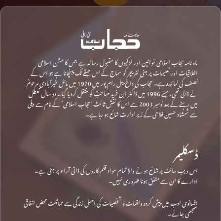
ماہ نامہ حجاب اسلامی خواتین اور لڑکیوں کا مقبول رسالہ ہے جس کا مشن اسلامی
اخلاقیات اور تعلیمات پر مبنی لٹریچر کو سماج کے اس طبقے تک پہنچانا ہے جو اس کے
نصف کی نمائندہ ہے۔ حجاب کی داغ بیل رام پور میں 1970 میں مائل خیرآبادی مرحومؒ
نے ڈالی تھی، جسے 1996 میں ڈاکٹر ابن فرید صاحبؒ کو منتقل کردیا گیا۔ دو سال تعطل
میں رہنے کے بعد نومبر 2003 سے اس کا نقشِ ثالث ‘حجاب اسلامی’ کے نام سے دہلی
سے شمشاد حسین فلاحی کے زیرِ ادارت شائع ہو رہا ہے۔
ڈسکلیمر
اس ویب سائٹ پر شائع ہونے والا تمام مواد قلم کاروں کی ذاتی آراء پر مبنی ہے۔
ادارے کا ان سے متفق ہونا ضروری نہیں۔
افسانوی ادب میں پیش کردہ واقعات و شخصیات کی اصل زندگی سے مماثلت محض اتفاقی
سمجھی جائے۔