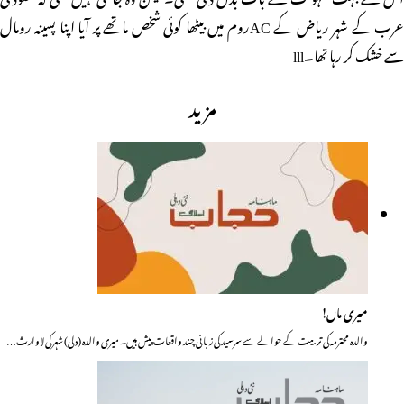
عرب کے شہر ریاض کے ACروم میں بیٹھا کوئی شخص ماتھے پر آیا اپنا پسینہ رومال
سے خشک کر رہا تھا۔lll
مزید
میری ماں!
والدہ محترمہ کی تربیت کے حوالے سے سرسید کی زبانی چند واقعات پیش ہیں۔ میری والدہ (دلی) شہر کی لاوارث…