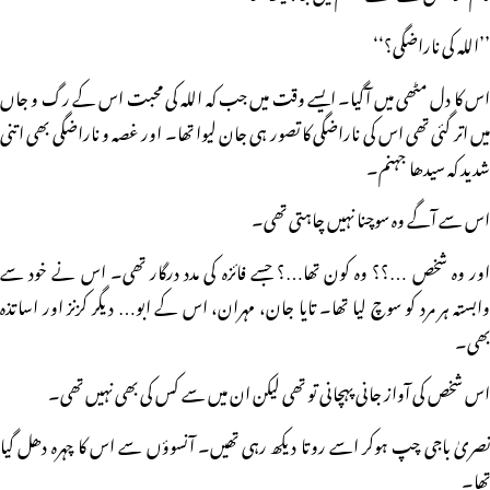
’’اللہ کی ناراضگی؟‘‘
اس کا دل مٹھی میں آگیا۔ ایسے وقت میں جب کہ اللہ کی محبت اس کے رگ و جاں
میں اتر گئی تھی اس کی ناراضگی کا تصور ہی جان لیوا تھا۔ اور غصہ و ناراضگی بھی اتنی
شدید کہ سیدھا جہنم۔
اس سے آگے وہ سوچنا نہیں چاہتی تھی۔
اور وہ شخص …؟؟ وہ کون تھا…؟ جسے فائزہ کی مدد درگار تھی۔ اس نے خود سے
وابستہ ہر مرد کو سوچ لیا تھا۔ تایا جان، مہران، اس کے ابو… دیگر کزنز اور اساتذہ
بھی۔
اس شخص کی آواز جانی پہچانی تو تھی لیکن ان میں سے کس کی بھی نہیں تھی۔
نصریٰ باجی چپ ہوکر اسے روتا دیکھ رہی تھیں۔ آنسوؤں سے اس کا چہرہ دھل گیا
تھا۔