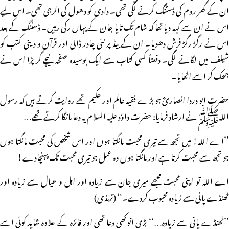
ان کے گھر روم کی ڈسٹنگ کرنے لگی تھی۔ دادی کو دھول کی الرجی تھی۔ اس لیے
اس نے ان سے کہہ دیا تھا کہ شام تک تایا جان کے یہاں رکی رہیں۔ ڈسٹنگ کے بعد
اس نے رگڑ رگڑ فرش دھویا۔ ان کے بیڈ پر نئی چادر ڈالی اور قرآن و دینی کتب کو
شیلف میں لگانے لگی۔ دفعتاً کسی کتاب سے ایک بوسیدہ صفحہ نیچے گر پڑا اس نے
جھک کر اسے اٹھایا۔
حضرت ابو دردا انصاریؓ جو بڑے فقیہ عالم اور حکیم تھے روایت کرتے ہیں کہ رسول
اللہﷺ نے ارشاد فرمایا: حضرت داؤد علیہ السلام یہ دعا مانگا کرتے تھے…
’’اے اللہ! میں تجھ سے تیری محبت مانگتا ہوں اور اس شخص کی محبت مانگتا ہوں
جو تجھ سے محبت کرتا ہے اور مانگتا ہوں وہ عمل جو تیری محبت تک پہنچادے!
اے اللہ تو اپنی محبت مجھے میری جان سے زیادہ اور اہل و عیال سے زیادہ اور
ٹھنڈے پانی سے زیادہ محبوب کردے۔‘‘ (ترمذی)
’’ٹھنڈے پانی سے زیادہ…‘‘ بڑی انوکھی دعا تھی اور فائزہ کے علاوہ شاید کوئی اسے