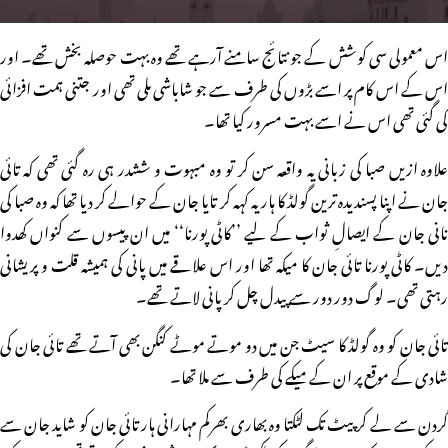
اس معمولی سی کوشش کے جو نتائج سامنے آرہے تھے وہ بہت حوصلہ بخش تھے۔ اور
اس کے اس کام پر اسے بڑوں کی طرف سے جو شاباشی ملی تھی اور جتنی ہمت افزائی
کی گئی تھی اس نے اسے بہت مسرور کیا تھا۔
علاوہ ازیں صبا کی زبانی یہ واقعہ سن کر تو وہ مبہوت و ششدر ہی رہ گئی تھی کہ تائی
جان نے اپنا پسندیدہ ترین گولڈ کا ہار یہ کہہ کر تایا جان کے حوالے کر دیا تھا کہ وہ صبا کی
نانی جان کے ایصالِ ثواب کے لیے ’’کاٹی پورنا‘‘ میں ان پیسوں سے کنواں کھدوا
دیں۔ کاٹی پورنا تائی جان کا میکہ تھا اور اس علاقے میں پانی کی ہمیشہ قلت و پریشانی
رہتی تھی۔ لوگ دور دور سے پیدل چل کر پانی لاتے تھے۔
تائی جان کو وہ گولڈ کا سیٹ جن میں دو موتے موٹے کنگن بھی آتے تھے تائی جان کی
شادی کے موقع پر ان کے میکے کی طرف سے ملا تھا۔
گردن سے لے کر پیٹ تک لٹکتا وہ بھاری بھرکم مہارانی ہار تائی جان کو شاید جان سے