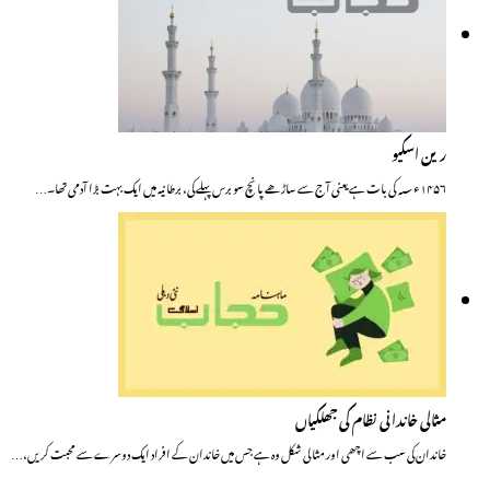
رین اسکیو
۱۴۵۶ء؁ کی بات ہے یعنی آج سے ساڑھے پانچ سو برس پہلے کی، برطانیہ میں ایک بہت بڑا آدمی تھا۔…
مثالی خاندانی نظام کی جھلکیاں
خاندان کی سب سے اچھی اور مثالی شکل وہ ہے جس میں خاندان کے افراد ایک دوسرے سے محبت کریں،…