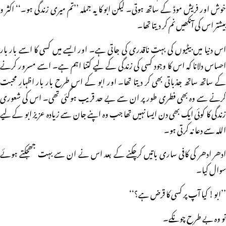
خوش اور فریش موڈ کے ساتھ ہوتی۔ لیکن ابو کا یہ جملہ ’’تم میری زندگی ہو۔‘‘ اکثر و
بیشتر اس کی آنکھیں نم کر دیتا تھا۔
اس دنیا میں بیٹیوں کی بہت ناقدری کی جاتی ہے۔ اور ایسے میں کسی کا اسے بار بار
احساس دلانا کہ اس کا وجود کسی کی زندگی کے لیے کتنا اہم ہے۔ اسے مسرور کرنے
کے ساتھ ساتھ جذباتی بھی کر دیتا تھا۔ اور ابو کے اس طرح بار بار اظہارِ محبت
کرنے سے وہ بھی فطری طور پر ان سے بے حد قریب ہوگئی تھی۔ اس کی شعوری
زندگی کا کوئی ایک بھی دن ایسا نہیں تھا جب وہ اپنے جان سے زیادہ عزیز ابو کے لیے
اللہ سے دعا نہ کرتی ہو۔
ادھر ادھر کی کافی ساری باتیں کرچکنے کے بعد اس نے ان سے بہت جھجکتے ہوئے
سوال کیا۔
’’ابو! کیا آپ پر کسی کا قرض ہے؟‘‘
تو وہ بے طرح چونکے۔