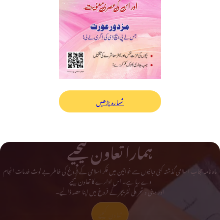
شمارہ پڑھیں
ہمارا تعاون کیجیے
ماہ نامہ حجاب اسلامی گذشتہ کئی دہائیوں سے خواتین میں فکر اسلامی کے فروغ کی خاطر بے لوث خدمات انجام
دے رہا ہے۔ اس ادارے کا تعاون کیجیے
اور دینی و تحریکی لٹریچر کے فروغ میں اپنا حصہ ڈالیے۔
تعاون کیجیے