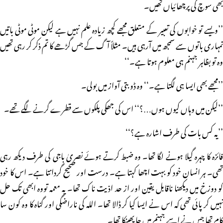
بھی سوچ کی پرچھائیاں تھیں۔
’’ویسے تو خوابوں کی تعبیر کے متعلق مجھے کچھ زیادہ علم نہیں ہے لیکن موٹی موٹی باتیں
تمہاری باتوں سے سمجھ میں آرہی ہیں۔ مثلاً آگ کے جس گڑھے کا تم ذکر کر رہی تھیں
وہ تو بظاہر جہنم ہی معلوم ہوتا ہے۔‘‘
’’مجھے بھی ایسا ہی لگتا ہے۔‘‘ وہ ڈوبتی آواز میں بولی۔
’’لیکن میں وہاں کیوں ہوں…؟‘‘ اس کی جھکی پلکوں سے قطرے گرنے لگے تھے۔
’’یہ کس بات کی طرف اشارہ ہے؟‘‘
فائزہ کا چہرہ گیلا ہونے لگا تھا۔ وہ ضبط کرتے ہوئے نصریٰ باجی کی طرف دیکھ رہی
تھی۔ ہر انسان خود کو بہت اچھا کہتا ہے۔ درست اور صحیح گردانتا ہے۔ اس کا خود
کو دوزخ میں دیکھنا ناقابل یقین اور از حد اذیت ناک تھا۔ یہ معمہ تووہ ابھی تک حل
نہیں کر پائی تھی کہ اس نے ایسا کیا کر ڈالا تھا۔ اللہ کی ناراضگی اور گناہ کا وہ کون سا
کام تھا جس نے اسے جہنم میں جا پھینکا تھا۔