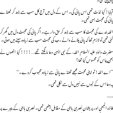
آہاہا! کیا لذت تھی اس پانی کی۔ اس کے دل میں آج کل سب سے بڑھ کر ٹھنڈے
پانی کی محبت بسی تھی۔
اللہ بندے کی محبت کا سب سے بڑھ کر حق دار ہے۔ اگر پانی کی محبت دل میں گھر کر
گئی تھی تو لازم تھا کہ پانی پلانے والے رب کی محبت سب سے زیادہ سینے میں ہوتی۔
حضرت داؤد علیہ السلام اللہ، کے نبی ایسی دعا مانگتے تھے…!!!! کیا انھوں نے
بھی پیاس کو محسوس کیا تھا؟
’’اے اللہ! تو اپنی محبت مجھے ٹھنڈے پانی سے زیادہ محبوب کردے۔‘‘
یہ دعا اس کے لبوں سے نہیں دل سے نکلی تھی۔
٭٭٭
فائزہ الجھی اور پریشان نصریٰ باجی کے مقابل بیٹھی تھی۔ نصریٰ باجی کے چہرے پر