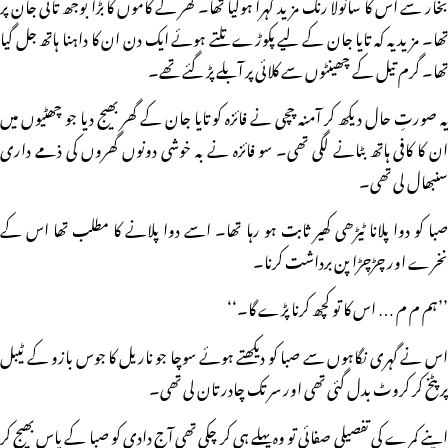
بخار سے اس کا سانولا رنگ مزید گہرا ہوگیا تھا۔ گھر کے کاموں کا بڑا بوجھ تائی جان پر
تھا۔ مزید یہ کہ تایا جان کے لیے پکوڑے تلتے ہوئے ایک دن ان کا داہنا ہاتھ جل گیا
تھا۔ گرم تیل کے چھینٹوں سے کلائی پر آبلے پڑ گئے تھے۔
یہ صورتِ حال دیکھ کر آمنہ چچی نے فائزہ کو تایا جان کے گھر بھیج دیا جو چھٹیوں میں
ان کا کافی ہاتھ بٹانے لگی تھی۔ سو فائزہ نے بہ خوشی دونوں گھروں کی ذمے داری
سنبھال لی تھی۔
صبا کو دوا پلانا ٹیڑھی کھیر ثابت ہو رہا تھا۔ اسے دوا پلانے کا مطلب تھا اس کے
نخرے اور چڑچڑا پن برداشت کرنا۔
’’ہم م م … اس کا تو کچھ کرنا پڑے گا۔‘‘
اس نے گہری نگاہوں سے صبا کو دیکھتے ہوئے سوچا جو ناریل کا جوس بازو کے ٹیبل
پر پٹخ کر کروٹ بدل گئی تھی اور سر تک چادر تان لی تھی۔
اپنے کمرے کی تفصیلی صفائی تو وہ پہلے ہی کر چکی تھی آج دادی کو صبا کے پاس بھیج کر