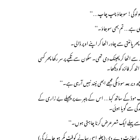
ی بولوگی! سوجاؤ چپ چاپ…‘‘
آرہی ہے… تم بھی سوجاؤ۔‘‘
ر پائنتی سے چادر اٹھا کر اپنے اوپر ڈالی۔
 سے اٹھا کر پھینک دی تھی۔ سکون سے تکیے پر سر رکھا پھر کسی
کر فائزہ کو دیکھا۔
دیر بعد سوؤںگی مجھے ابھی نیند نہیں آرہی ہے۔‘‘
 آف موڈ کے ساتھ کہا… اس کے چہرے پر پھیلے بے زاری کے
دگی سے گویا ہوئی۔
ے پہلے ایک شعرعرض کرنا چاہتی ہوں۔‘‘
تامل اجازت دے دی (چلو اسی بہانے کوفت کم ہو جائے گی)