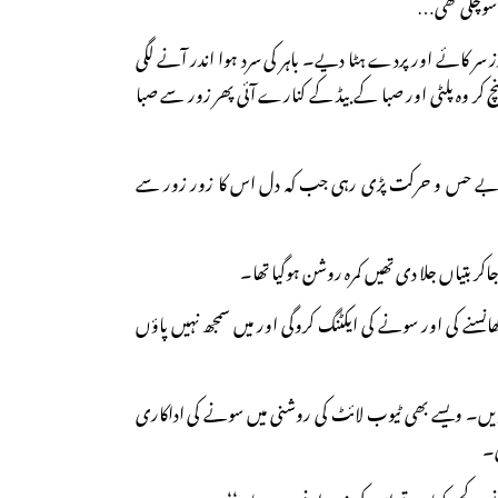
ے سوچکی تھی…
 سر کائے اور پردے ہٹا دیے۔ باہر کی سرد ہوا اندر آنے لگی
 کر وہ پلٹی اور صبا کے بیڈ کے کنارے آئی پھر زور سے صبا
چے بے حس و حرکت پڑی رہی جب کہ دل اس کا زور زور سے
کر بتیاں جلا دی تھیں کمرہ روشن ہوگیا تھا۔
ہ کھانسنے کی اور سونے کی ایکٹنگ کروگی اور میں سمجھ نہیں پاؤں
دیں۔ ویسے بھی ٹیوب لائٹ کی روشنی میں سونے کی اداکاری
ی۔
 کچھ کہا میں تو اس کی ذمہ دار نہیں ہوںنا۔‘‘