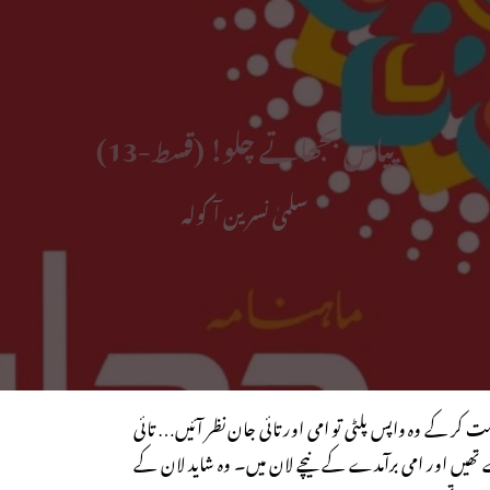
پیاس بجھاتے چلو! (قسط-13)
سلمیٰ نسرین آکولہ
کر کے وہ واپس پلٹی تو امی اور تائی جان نظر آئیں… تائی
تھیں اور امی برآمدے کے نیچے لان میں۔ وہ شاید لان کے