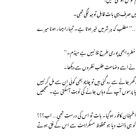
ں صرف یہی بات قابل توجہ لگی تھی۔
…‘‘ مطلب کہ ہر شر میں خیر ہوتا ہے۔ تمہارا بیمار ہونا میرے
خطرہ ابھی پوری طرح ٹلا نہیں ہے میڈم۔‘‘
فائزہ نے اسے وضاحت طلب نظروں سے دیکھا۔
 گھر جانے سے رہ گئی ہیں تو چاچو بھی کوئی ان سے مل کر نہیں
ا پرسوں آپ کے وہاں جانے کی نوبت آسکتی ہے۔ سمجھیں
ا اطمینان کافور ہوگیا۔ بات تو اس کی درست تھی… اب؟؟؟
 صبا کو ہی ڈانٹ دیا جو محظوظ مسکراہٹ سے اس کے فق ہوتے