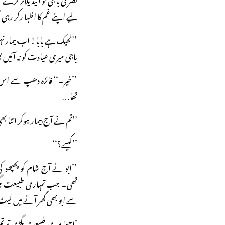
لیے اپنے غم کا اظہا رکر رہی
’’ٹھیک ہے بابا! اب بیمار نہی
باجی میری عیادت کو نہ آئی
’’خیر۔‘‘ فائزہ دھپ سے اس 
تھا…
’’تم نے آج بیمار ہوکر اتنا بھ
’’کیسے؟‘‘
’’ابو نے آج شام کو پھپھو کی
تھی۔ جب تمہاری طبیعت بگڑی 
سے ابو بھی گھر آنے میں ل
’اچھا میری طبیعت بگڑی تو ت