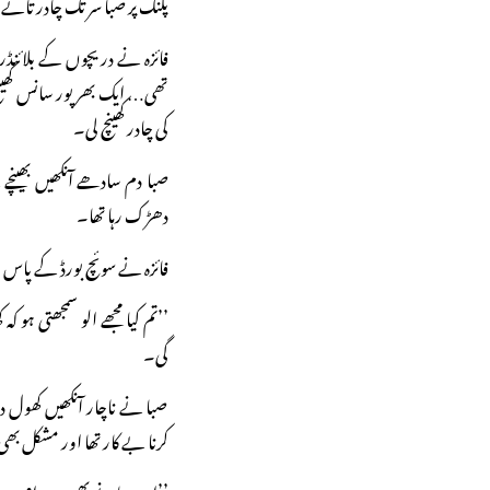
پلنگ پر صبا سر تک چادر تان
فائزہ نے دریچوں کے بلائنڈرز
تھی… ایک بھرپور سانس کھینچ
کی چادر کھینچ لی۔
صبا دم سادھے آنکھیں بھین
دھڑک رہا تھا۔
فائزہ نے سوئچ بورڈ کے پاس جا
’’تم کیا مجھے الو سمجھتی ہو ک
گی۔
صبا نے ناچار آنکھیں کھول 
کرنا بے کار تھا اور مشکل بھ
’’اب جانے بھی دو۔ امی نے جو