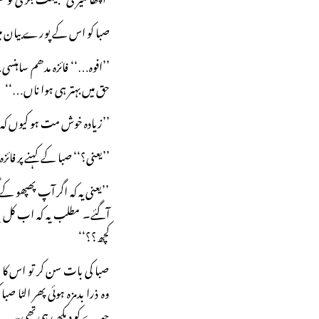
صبا کو اس کے پورے بیان می
’’افوہ…‘‘ فائزہ مدھم ساہنسی
حق میں بہتر ہی ہوا ناں…‘‘
’’زیادہ خوش مت ہو کیوں کہ 
’’یعنی؟‘‘ صبا کے کہنے پر 
’’یعنی یہ کہ اگر آپ پھپھو کے
آگئے۔ مطلب یہ کہ اب کل ی
کچھ؟؟‘‘
صبا کی بات سن کر تو اس ک
وہ ذرا بدمزہ ہوئی پھر الٹا
چہرے کو دیکھ رہی تھی۔