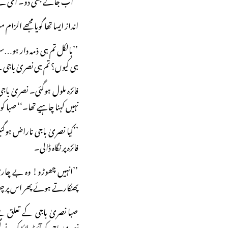
انداز ایسا تھا گویا مجھے الزا
’’بالکل تم ہی ذمہ دار ہو…سو 
ہی کیوں؟ تم ہی نصریٰ باجی
فائزہ ملول ہوگئی۔ نصریٰ باجی 
نہیں کہنا چاہیے تھا۔‘‘ صبا ک
’’کیا نصریٰ باجی ناراض ہو
فائزہ پر نگاہ ڈالی۔
’’انہیں چھوڑو! وہ بے چاری 
پھنکارتے ہوئے پھر اس پر 
صبا نصریٰ باجی کے تعلق 
نصریٰ باجی کو آئیڈیلائز کرنے ل