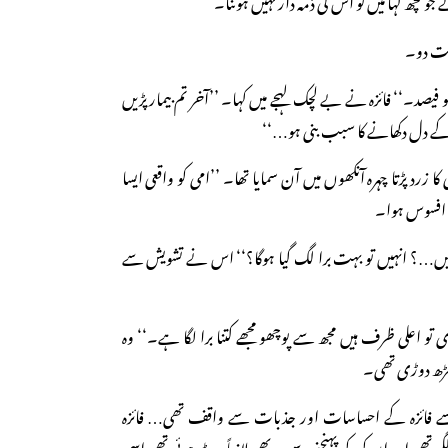
م مت دو۔
فیصد۔‘‘ فائزہ نے بے لچک لہجے میں کہا۔ ’’آخر تم بیمار پڑیں
 کے دل دکھانے کا سبب بنی ہو…‘‘
کا زرد پڑتا چہرہ آنکھوں میں آن سمایا تھا۔ ’’امی کو واقعی ایسا
و افسوس ہوا۔
گئیں…؟ انہیں تو بہت برا لگ گیا ہوگا؟‘‘ اس نے تشویش سے
تو اعلی ظرف ہیں مجھ سے پوچھو مجھے کتنا برا لگا ہے۔‘‘ وہ
چڑھ دوڑی تھی۔
سے فائزہ کے احساسات اور جذبات سے واقف تھی… فائزہ
گی تھی اور ان کو دکھ پہنچنے سے وہ بھی لازماً ہرٹ ہوئی تھی اسی