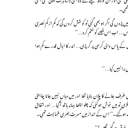
 تھی۔
ں پڑوں گی اگر ہو بھی گئی تو کوشش کروں گی کہ کم از کم نصریٰ
ں بس… اب اس قصے کو ختم کرو…‘‘
کے پاس والی کرسی پر گر پڑی… اندر کا ابال قدرے کم ہوا
ی برا نہیں کیا…‘‘
 طرف جانے کا پلان بنایا تھا اور میں وہاں نہیں جانا چاہتی
تو میں خوش ہوگئی کہ چلو اچھا بہانہ ہاتھ آگیا… اور اتفاق
یٹ ہوگئے۔‘‘ اس کے انداز میں مسرت بھری طمانیت تھی۔
م خوش ہوگئی تھیں؟‘‘