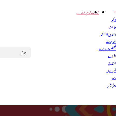
تربیت
تمام شمارے
ذکیر
ینیات
الدین کا صفحہ
ماجیات
خصیت کا ارتقا
فسانے
Search
نشائیے
ھر داری
ائدہ
یوٹی ٹپس