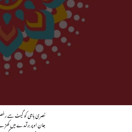
نصریٰ باجی کو گیٹ سے رخصت 
جان اوپر برآمدے میں کھڑے 