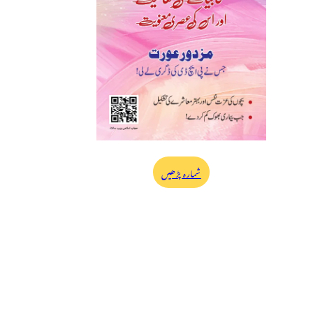
شمارہ پڑھیں