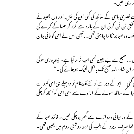
ر رہی تھیں۔
اسے نصریٰ باجی کے ساتھ کی گئی ان کی طنزیہ اور دل چھیدنے
پیر پٹختی تن فن کرتی ان کے بازو سے گزر کر صبا کے کمرے کی
 وہ صبا پر نکالنا چاہتی تھی… تبھی اس نے امی کو تائی جان
ئی … صبح سے بے چین تھی اب قرار آیا ہے۔ نیند پوری ہوگی
 ان شاء اللہ صبح تک بالکل ٹھیک ہوجائے گی۔‘‘
ی گئی… ابو کے دیر سے لوٹنے کا پیغام تو وہ پہلے ہی امی کو دے
ا کے ساتھ سونے کے ارادے سے بھی امی کو آگاہ کرچکی
ے درمیانی دروازے سے گھر جاچکی تھیں۔ فائزہ صبا کے
را تھا صرف زیرو کے بلب کی زرد روشنی روم میں پھیلی تھی۔