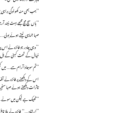
’’جب بھی منہ کھولوگی براہ
’’ہاں سچ مچ مجھے بہت نیند 
صبا جماہی لیتے ہوئے بولی… پھ
’’وہی چادر جو فائزہ نے اس پر
خیال کے تحت کہنی کے بل اٹھ 
’’تم سوجاؤ آرام سے… میں کچھ 
اس کے دیکھنے پر فائزہ نے
تاثرات دیکھتے ہوئے صبا سنجی
’’ٹھیک ہے لیکن میں سونے س
’’ارشاد…‘‘ فائزہ نے بلا 