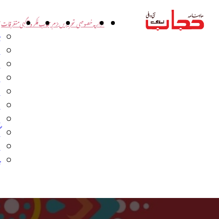
اداریہ
خصوصی تحریریں
بزم حجاب
فکر و آگہی
متفرقات
ت
د
و
س
ش
ا
ا
گ
م
ب