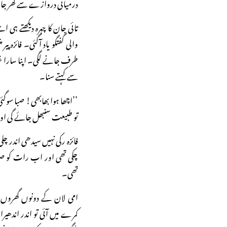
درمیانی دروازے سے گھر جا
تائی جان کا چہرہ دیکھتے ہی 
والی گفتگو یاد آگئی۔ فائزہ 
طرف جانے لگی۔ اپنا سارا غصہ
سے کہتے سنا۔
’’اچھا ہوا بھابھی! صبا سوگ
تو طبیعت سنبھل جائے گی اور
فائزہ رکی نہیں سیدھی اندر چل
چکی تھی اور اب رات کو صب
تھی۔
امی لان کے دونوں گھروں ک
کمرے میں آئی تو اندر اندھی