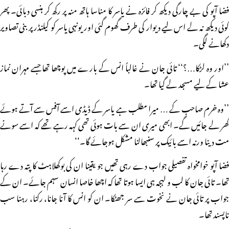
فضا آپو کی بے چارگی دیکھ کر فائزہ نے یاسر کا مناسا ہاتھ منہ پر رکھ کر ہنسی دبائی۔ پھر
کوئی دیکھ نہ لے اس لیے دیوار کی طرف گھوم گئی اور یونہی یاسر کو کیلنڈر پر بنی تصاویر
دکھانے لگی۔
’’اور وہ لڑکا…؟‘‘ تائی جان نے غالباً انس کے بارے میں پوچھا تھا جسے مہران نماز
عشا کے لیے مسجد لے گیا تھا۔
’’وہ خرم صاحب کے … میرا مطلب ہے یاسر کے ڈیڈی اسے آفس سے آتے ہوئے
گھر لے جائیں گے۔ ابھی میری ان سے بات ہوئی تھی کہہ رہے تھے کہ اسے سونے
مت دینا ورنہ اسے بائیک پر سنبھالنا مشکل ہوجائے گا۔‘‘
فضا آپو خوامخواہ تفصیلی جواب دے رہی تھیں جو یقینا ان کی بوکھلاہٹ کا پتہ دے رہا
تھا۔ تائی جان کا لب و لہجہ ہی ایسا ہوتا تھا کہ اچھا خاصا انسان سہم جائے۔ ان کے
جواب پر تائی جان نے نخوت سے سر جھٹکا۔ ان کو انس کا آنا جانا، رکنا، رہنا سب
ناپسند تھا۔