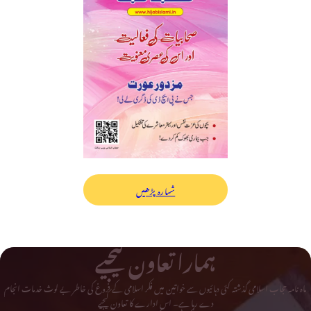
شمارہ پڑھیں
ہمارا تعاون کیجیے
ماہ نامہ حجاب اسلامی گذشتہ کئی دہائیوں سے خواتین میں فکر اسلامی کے فروغ کی خاطر بے لوث خدمات انجام
دے رہا ہے۔ اس ادارے کا تعاون کیجیے