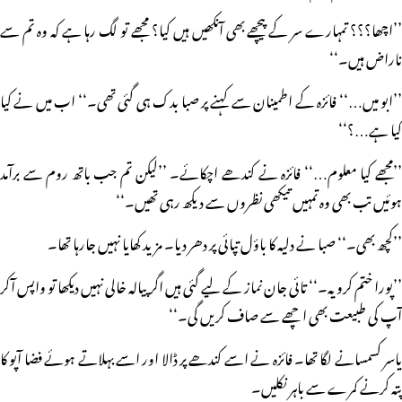
’’اچھا؟؟؟ تمہارے سر کے پیچھے بھی آنکھیں ہیں کیا؟ مجھے تو لگ رہا ہے کہ وہ تم سے
ناراض ہیں۔‘‘
’’ابو میں…‘‘ فائزہ کے اطمینان سے کہنے پر صبا بدک ہی گئی تھی۔‘‘ اب میں نے کیا
کیا ہے…؟‘‘
’’مجھے کیا معلوم…‘‘ فائزہ نے کندھے اچکائے۔ ’’لیکن تم جب باتھ روم سے برآمد
ہوئیں تب بھی وہ تمہیں تیکھی نظروں سے دیکھ رہی تھیں۔‘‘
’’کچھ بھی۔‘‘ صبا نے دلیہ کا باؤل تپائی پر دھر دیا۔ مزید کھایا نہیں جارہا تھا۔
’’پورا ختم کرو یہ۔‘‘ تائی جان نماز کے لیے گئی ہیں اگر پیالہ خالی نہیں دیکھا تو واپس آکر
آپ کی طبیعت بھی اچھے سے صاف کریں گی۔‘‘
یاسر کسمسانے لگا تھا۔ فائزہ نے اسے کندھے پر ڈالا اور اسے بہلاتے ہوئے فضا آپو کا
پتہ کرنے کمرے سے باہر نکلیں۔