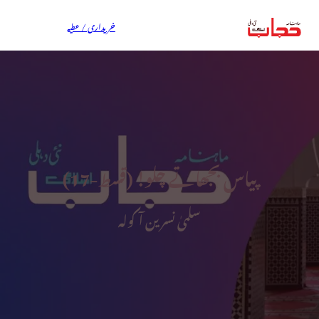
خریداری / عطیہ
پیاس بجھاتے چلو! (قسط-17)
سلمیٰ نسرین آکولہ