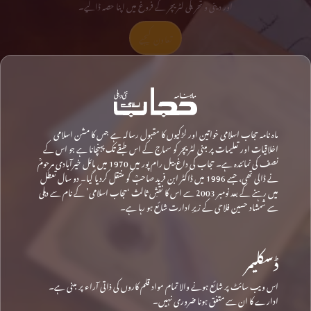
اور دینی و تحریکی لٹریچر کے فروغ میں اپنا حصہ ڈالیے۔
تعاون کیجیے
ماہ نامہ حجاب اسلامی خواتین اور لڑکیوں کا مقبول رسالہ ہے جس کا مشن اسلامی
اخلاقیات اور تعلیمات پر مبنی لٹریچر کو سماج کے اس طبقے تک پہنچانا ہے جو اس کے
نصف کی نمائندہ ہے۔ حجاب کی داغ بیل رام پور میں 1970 میں مائل خیرآبادی مرحومؒ
نے ڈالی تھی، جسے 1996 میں ڈاکٹر ابن فرید صاحبؒ کو منتقل کردیا گیا۔ دو سال تعطل
میں رہنے کے بعد نومبر 2003 سے اس کا نقشِ ثالث ‘حجاب اسلامی’ کے نام سے دہلی
سے شمشاد حسین فلاحی کے زیرِ ادارت شائع ہو رہا ہے۔
ڈسکلیمر
اس ویب سائٹ پر شائع ہونے والا تمام مواد قلم کاروں کی ذاتی آراء پر مبنی ہے۔
ادارے کا ان سے متفق ہونا ضروری نہیں۔