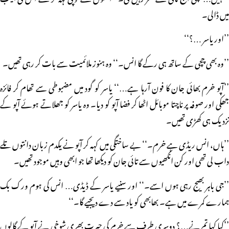
میں ڈالی۔
’’اور یاسر …؟‘‘
’’وہ بھی چچی کے ساتھ ہی رکے گا انس۔‘‘ وہ ہنوز ملائمیت سے بات کر رہی تھیں۔
’’آپو خرم بھائی جان کا فون آرہا ہے…‘‘ یاسر کو گود میں مضبوطی سے تھام کر فائزہ
جھکی اور صوفہ پر ناچتا موبائل اٹھا کر فضا آپو کو دیا۔ وہ یاسر کو جھلاتے ہوئے آپو کے
نزدیک ہی کھڑی تھیں۔
’’ہاں، انس ریڈی ہے خرم۔‘‘ بے ساختگی میں کہہ کر آپو نے یکدم زبان دانتوں تلے
داب لی تھی اور کن انکھیوں سے تائی جان کو دیکھا تھا جو ابھی وہیں موجود تھیں۔
’’جی باہر بھیج رہی ہوں اسے۔‘‘ اور سنیے یاسر کے ڈیڈی… انس کی ہوم ورک بک
ہمارے کمرے میں ہے۔ بھابھی کو یاد سے دے دیجیے گا۔‘‘
’’کیا کہا تم نے…؟ دوسری طرف سے خرم کی حیرت بھری شوخی نے آپو کے گالوں