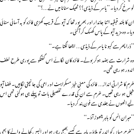
کو سرخ کر دیا۔ ’’یاسر کے ڈیڈی؟؟ ٹھیک سنانا میں نے…؟‘‘
ان کا بلند قہقہہ اتنا جاندار اور بھرپور تھا کہ آپو کے قریب کھڑی فائزہ کو بہ آسانی سنائی
دیا۔ وہ مزید آپو کے پاس کھسک کر آگئی۔
’’ذرا پھر سے کہو نا یاسر کے ڈیڈی… اچھا لگتا ہے۔‘‘
وہ شرارت سے بضد ہوکر بولے۔ فائزہ کان لگائے اس گفتگو سے پوری طرح لطف
اندور ہو رہی تھی۔
خرم کا شرارتی انداز… فائزہ کی معنی خیز مسکراہٹ اور امی کی جانچتی نگاہیں۔ فضا آپو
خجل ہو رہی تھیں۔ خرم سے ان کی قدرے تفصیلی بات تو پہلے ہی ہوگئی تھی اس
لیے انھوں نے جلدی سے فون بند کر دیا۔
’’مہران انس کو باہر چھوڑ آؤ۔‘‘
’’خرم میاں کو اندر تو بلاؤ۔ باہر سے کیسے بھیج رہی ہو اور انہیں کھانے وانے کا بھی