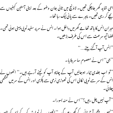
امی شاید گھر جاچکی تھیں۔ لاؤنچ میں تائی جان وضو کے بعد اپنی آستین کہنیوں سے
نیچے کر رہی تھیں۔ چہرے سے پانی ٹپک رہا تھا۔
مہران انس کا ہاتھ تھامے گھر میں داخل ہوا۔ انس نے سر پر سفید ٹوپی پہنی ہوئی تھی۔
فضا آپو سرعت سے اس کی طرف بڑھیں۔
’’انس آپ آگئے بیٹے…‘‘
’’جی‘‘ اس نے معصوم سا سر ہلایا۔
’’تو اب جلدی تیار ہوجائیں آپ کے چاچو آپ کو لینے آرہے ہیں۔‘‘ انھوں نے
انس کے سر سے ٹوپی نکالی اس کی ٹھوڑی نرمی سے پکڑی اور انس کے سر میں کنگھی
چلائی۔
’’آپ نہیں چل رہیں؟‘‘ اس نے منہ بسورا۔
’’نہیں… چچی آج نانی کے گھر رہیں گی۔‘‘ انھوں نے ٹوپی تہہ کر کے اس کی جیب