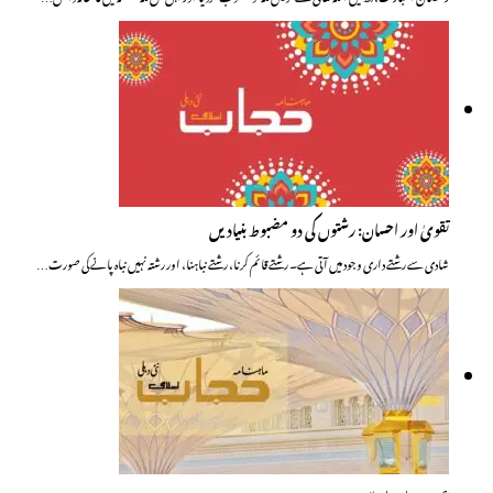
تقویٰ اور احسان: رشتوں کی دو مضبوط بنیادیں
شادی سے رشتے داری وجود میں آتی ہے۔ رشتے قائم کرنا، رشتے نباہنا، اور رشتہ نہیں نباہ پانے کی صورت…