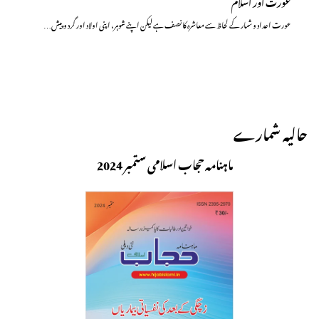
عورت اور اسلام
عورت اعداد و شمار کے لحاظ سے معاشرہ کا نصف ہے لیکن اپنے شوہر، اپنی اولاد اور گرد و پیش…
حالیہ شمارے
ماہنامہ حجاب اسلامی ستمبر 2024