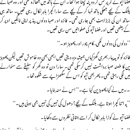
فضا آپو نے کمر پر کس کر دو پٹہ لپیٹا ہوا تھا۔ ان کے ہاتھ میں جھاڑو تھی اور وہ صبا کے
پلنگ کے نیچے جھکی ہاتھ لمبا کر کے نیچے سے سارا کچرا باہر نکال رہی تھیں۔ ساتھ ہی
ساتھ ان کی بڑبڑاہٹ بھی جاری تھی۔ فائزہ اور صبا دونوں بیڈ پر اپنی ٹانگیں اوپر کر
کے بیٹھی تھیں اور فضا آپو کی صلواتیں سن رہی تھیں۔
’’دونوں کی دونوں نکمی، کام چور اور پھوہڑ ہو۔‘‘
فائزہ کو تو یہ پیار بھری گھڑکیاں ہمیشہ مزہ دیتی تھیں ابھی بھی وہ خاموش تھیں لیکن پھوہڑ
پن کا طعنہ صبا برداشت نہیں کرسکی تھی۔ سارا دن تو وہ گھر کو سلیقے سے سنوارنے
میں لگی رہتی تھی۔ پھر بھی آپو کو اس کے سگھڑاپے سے شکوہ تھا۔
۔۔میں نے کیا پھوہڑ پن کیا ہے۔‘‘ اس نے منہ بنایا۔
’’یہ اتنا کچرا ہوتا ہے، بلنگ کے نیچے؟ دھول کی تہیں کی تہیں جمی ہوئی ہیں۔‘‘
فضا آپو نے کوڑا باہر نکال کر اسے جتاتی نظروں سے دکھایا۔
’’وہ تو دو دنوں سے میں بیمار ہوں اس لیے…‘‘ صبا منمنائی … جواباً آپو نے ڈپٹنا