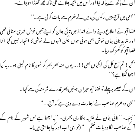
ان کے ہاتھ سے پیالہ لیا اور اس میں چمچہ چلانے لگی تاکہ کچھ ٹھنڈا ہوجائے۔
’’امی میں آج یہیں رکوں گی، میں نے خرم سے بات کرلی ہے۔‘‘
فضا آپو نے اطلاع دینے والے انداز میں تائی جان کو اپنے تئیں خوش خبری سنائی تھی
اور شاید تائی جان خوش بھی ہوئی ہوں لیکن انہوں نے خوشی کا اظہار نہیں کیا الٹا
فضا آپو کو گھڑک دیا۔
’’کیا! تم آج کل کی لڑکیاں بھی!!… یوں منہ بھر بھر کر شوہر کا نام لیتی ہو… یہ کیا
اچھا لگتا ہے؟‘‘
ان کے غصے پر پہلے تو فضا آپو حیران ہوئیں پھر قدرے شرمندگی سے کہا۔
’’جی وہ خرم صاحب نے اجازت دے دی ہے کہ آج…‘‘
’’ہنہہ۔‘‘ تائی جان نے طنزیہ ہنکاری بھری۔ ’’یہ اچھا ہے بس شوہر کے نام کے
آگے صاحب لگا دو بات ختم…‘‘ (تو امی اب اور کیا چاہتی ہیں)۔