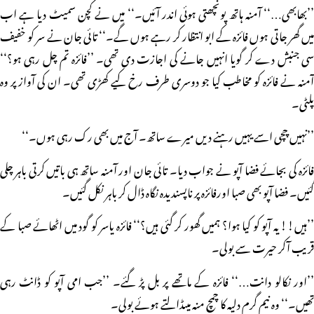
’’بھابھی…‘‘ آمنہ ہاتھ پونچھتی ہوئی اندر آئیں۔‘‘ میں نے کچن سمیٹ دیا ہے اب
میں گھر جاتی ہوں فائزہ کے ابو انتظار کر رہے ہوں گے۔‘‘ تائی جان نے سر کو خفیف
سی جنبش دے کر گویا انہیں جانے کی اجازت دی تھی۔ ’’فائزہ تم چل رہی ہو؟‘‘
آمنہ نے فائزہ کو مخاطب کیا جو دوسری طرف رخ کیے کھڑی تھی۔ ان کی آواز پر وہ
پلٹی۔
’’نہیں چچی اسے یہیں رہنے دیں میرے ساتھ۔ آج میں بھی رک رہی ہوں۔‘‘
فائزہ کی بجائے فضا آپو نے جواب دیا۔ تائی جان اور آمنہ ساتھ ہی باتیں کرتی باہر چلی
گئیں۔ فضا آپو بھی صبا اورفائزہ پر ناپسندیدہ نگاہ ڈال کر باہر نکل گئیں۔
’’ہیں!! یہ آپو کو کیا ہوا؟ ہمیں گھور کر گئی ہیں؟‘‘ فائزہ یاسر کو گود میں اٹھائے صبا کے
قریب آکر حیرت سے بولی۔
’’اور نکالو دانت…‘‘ فائزہ کے ماتھے پر بل پڑ گئے۔ ’’جب امی آپو کو ڈانٹ رہی
تھیں۔‘‘ وہ نیم گرم دلیہ کا چمچ منہ میںڈالتے ہوئے بولی۔