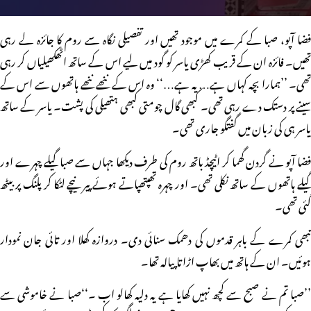
فضا آپو، صبا کے کمرے میں موجود تھیں اور تفصیلی نگاہ سے روم کا جائزہ لے رہی
تھیں۔ فائزہ ان کے قریب کھڑی یاسر کو گود میں لیے اس کے ساتھ اٹھکھیلیاں کر رہی
تھی۔ ’’ہمارا بچہ کہاں ہے… یہ ہے…‘‘ وہ اس کے ننھے ننھے ہاتھوں سے اس کے
سینے پر دستک دے رہی تھی۔ کبھی گال چومتی کبھی ہتھیلی کی پشت۔ یاسر کے ساتھ
یاسر ہی کی زبان میں گفتگو جاری تھی۔
فضا آپو نے گردن گھما کر اٹیچڈ باتھ روم کی طرف دیکھا جہاں سے صبا گیلے چہرے اور
گیلے ہاتھوں کے ساتھ نکلی تھی۔ اور چہرہ تھپتھپاتے ہوئے پیر نیچے لٹکا کر پلنگ پر بیٹھ
گئی تھی۔
تبھی کمرے کے باہر قدموں کی دھمک سنائی دی۔ دروازہ کھلا اور تائی جان نمودار
ہوئیں۔ ان کے ہاتھ میں بھاپ اڑاتا پیالہ تھا۔
’’صبا تم نے صبح سے کچھ نہیں کھایا ہے یہ دلیہ کھالو اب ۔‘‘صبا نے خاموشی سے