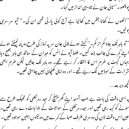
پوچھو۔‘‘ تائی جان نے تادیبی انداز میں کہا۔
’’انھوں نے کھانا آفس میں کھالیا ہے آج کوئی پارٹی تھی ان کی۔‘‘ آپو سر سری
بولیں۔
’’تو باہر تک جاؤ کم از کم۔‘‘ کہتے ہوئے تائی جان سرپہ نماز کی طرح دو پٹہ لپیٹتے ہوئے
اپنے کمرے کی جانب بڑھ گئیں۔ فضا آپو نے انس کو مہران کے ساتھ ہی باہر بھیج دیا
جہاں گیٹ پر خرم اس کا انتظار کر رہے تھے۔ وہ باہر تک جاتیں لیکن خرم ابھی
شرارت کے موڈ میں لگ رہے تھے۔ اور وہ اپنی کھنچائی نہیں چاہتی تھیں۔
کچھ دیر بعد…
یہ اسی وقت کی بات ہے جب آمنہ اپنے گھر پہنچ کر حید رمرتضی کو ٹھیک طرح سے
سونے کو کہہ رہی تھیں اور حیدر مرتضیٰ کے سوالات کے جوابات دے رہی تھیں۔
عین اس وقت لان کی دوسری طرف صبا کے کمرے میں وہ تینوں بہنیں موجود تھیں۔