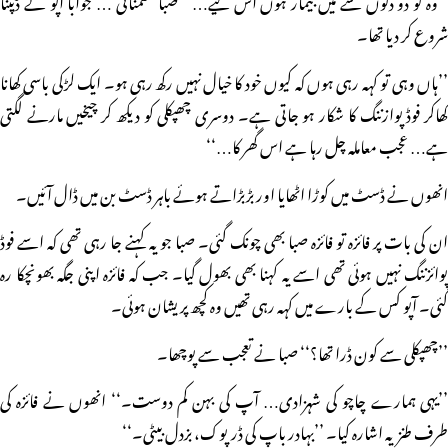
شروع کر دیا تھا۔
’’ہاں وہی تو کہہ رہی ہوں کہ کیوں خود کا خیال نہیں رکھ رہی ہو۔ ایک لڑکی باسی کھانا
کھاکر فوڈ پوازننگ کا شکار ہو جاتی ہے۔ دوسری چھپکلی کو دیکھ کر چیخیں مارنے لگتی
ہے… عجب معاملہ چل رہا ہے اس گھر کا…‘‘
انھوں نے ڈسٹ میں کوڑا اٹھایا اور بڑبڑاتے ہوئے باہر ڈسٹ بن میں ڈال آئیں۔
ان کی بات پر فائزہ تو فائزہ صبا بھی چونک گئی۔ صبا جو یہ کہنے جا رہی تھی کہ اسے فوڈ
پوائزننگ نہیں ہوئی تھی اسے یہ کہنا بھی بھول گیا۔ جب کہ فائزہ اپنی جگہ بھونچکا رہ
گئی۔ آپو کس کے بارے میں کہہ رہی تھیں وہ کچھ پریشان ہوئی۔
’’چھپکلی سے کون ڈرا تھا؟‘‘ صبا نے تعجب سے پوچھا۔
’’یہی ہمارے چاچو کی شہزادی… آپ کی بہن کم دوست۔‘‘ انھوں نے فائزہ کی
طرف طنزیہ اشارہ کیا۔ ’’بہادر باپ کی ڈرپوک، بزدل بیٹی۔‘‘