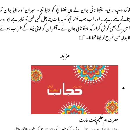
فائزہ چپ رہی۔ یقینا تائی جان نے ہی فضا آپو کو بتایا تھا۔ مہران اور تایا جان تو
بتانے سے رہے۔ اور اب جب فضا آپو کو یہ بات پتہ چل گئی تھی تو ظاہر ہے ابو اور
اسی کے بھی گوش گزار کیا ہوگا تائی جان نے۔ آخر ان کو اپنی نیند کے خراب ہونے
کا بدلہ کسی طرح تو لینا تھا نا۔‘‘lll
مزید
حضرت ام حکیم ؓبنت حارث
رمضان المبارک ۸ھ میں اللہ تعالی نے قریش مکہ کو مغلوب کردیا اور اہل حق مکہ معظمہ میں فاتحانہ داخل…