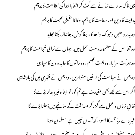
یہی نا کہ سارے زمانے سے کٹ کر اٹھایا خدا کی اطاعت کا پرچم
ہدایت کا دین اور سعادت کا پرچم، وفا کا حقیقی محبت کا پرچم
وہ بدر و حنین و تبوک واحد کا، جفا کوش، جانباز، یکتا مجاہد
وہ تھا جس کے مضبوط دستِ عمل میں، جہاں سے نرالی شجاعت کا پرچم
وہ جرأت سراپا، وہ ہمت مجسم، وہ راتوں کا عابد و دن کا سپاہی
وہ جس نے سیاست کی زلفیں سنواریں، وہ جس نے فقیری میں کی بادشاہی
اگر اس سے کچھ بھی عقیدت ہے تم کو، تو اپنا وطیرہ بدلنا پڑے گا
نفاقِ زبان و عمل سے گزر کر صداقت کے سانچے میں ڈھلنا پڑے گا
خبر دے رہا محمد کا اسوہ، کہ آساں نہیں ہے مسلمان ہونا
بہت امتحانات درپیش ہوں گے، بہت سخت راہوں پہ چلنا پڑے گا