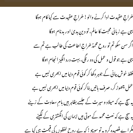
خراجِ عقیدت ادا کرنے والو! خراجِ عقیدت سے کیا کام ہوگا
یہی ہے زبانی محبت کا عالم، تو دینِ ہدیٰ اور بدنام ہوگا
اگر سن سکو تم تو روحِ محمدؐ خراجِ اطاعت کی طالب ہے تم سے
یہی ہے جو قول و عمل کی دو رنگی، بہت درد انگیز انجام ہوگا
فقط خوش بیانی کے جوہر دکھا کر کوئی قوم دنیا میں ابھری نہیں ہے
عمل چھوڑ کر، صرف باتیں بناکر کوئی قوم دنیا میں ابھری نہیں ہے
یہ سچ ہے کہ میلاد و سیرت کے جلسے بظاہر ہیں بامِ سعادت کے زینے
یہ سچ ہے کہ نعتِ محمد کے موتی ہیں ایمان کی انگشتری کے نگینے
مگر اے قصیدہ گرو یہ تو سوچو! کہ بے روح لفظوں کی قیمت ہی کیا ہے