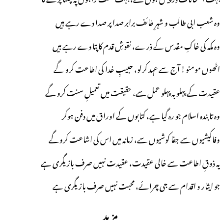
وہ شعب ابی طالب و شہرِ طائف برابر صدا پر صدا دے رہے ہیں
وہ مکہ کی خاکِ مقدس کے ذرے، نقوشِ قدم کاپتا دے رہے ہیں
اٹھوں مومنو! آج سے عہد کرلو، حبیبِ خدا کی اطاعت کرو گے
عقیدت کے پہلو بہ پہلو عمل سے، حقیقت میں تعمیلِ سنت کرو گے
وہ تابندہ اسلام جو رہ گیا ہے، کتابوں کے اوراق میں دفن ہوکر
وفاکیشیوں سے جفا کوشیوں سے، زمانہ میں اس کی اشاعت کروگے
یہ ذوقِ اطاعت سے خالی عقیدت، عقیدت نہیں صرف بازیگری ہے
جو ایثار و اقدام سے جی چرائے، محبت نہیں صرف بازیگری ہے
مزید