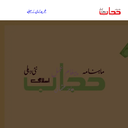
خریداری / عطیہ
پیغامِ عمل
عامرؔ عثمانی