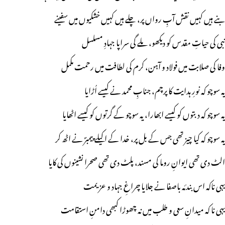
بنے ہیں کہیں نقش آبِ رواں پر، چلے ہیں کہیں خشکیوں میں سفینے
نبی کی حیاتِ مقدس کو دیکھو، ملے گی سراپا جہادِ مسلسل
وفا کی صلابت میں فولاد و آہن، کرم کی لطافت میں رحمت مکمل
یہ سوچو کہ نورِ ہدایت کا پرچم، جنابِ محمد نے کیسے اُڑایا
یہ سوچو کہ دبتوں کو کیسے ابھارا، یہ سوچو کے گرتوں کو کیسے اٹھایا
یہ سوچو کہ کیا چیز تھی جس کے بل پر، خدا کے اکیلے پیمبرؐ نے اٹھ کر
الٹ دی تھی ایوانِ روما کی مسند، پلٹ دی تھی صحرا نشینوں کی کایا
یہی ناکہ اس بندئہ باصفا نے جلایا چراغِ جہاد و عزیمت
یہی نا کہ میدانِ سعی و طلب میں نہ چھوڑا کبھی دامنِ استقامت