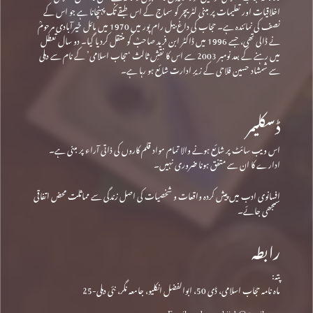
اخلاقیات اور تعلیمات پر مبنی لٹریچر کو سماج کے اس طبقے تک پہنچانا ہے جو اس کے
نصف کی نمائندہ ہے۔ حجاب کی داغ بیل رام پور میں 1970 میں مائل خیرآبادی مرحومؒ
نے ڈالی تھی، جسے 1996 میں ڈاکٹر ابن فرید صاحبؒ کو منتقل کردیا گیا۔ دو سال تعطل
میں رہنے کے بعد نومبر 2003 سے اس کا نقشِ ثالث ‘حجاب اسلامی’ کے نام سے دہلی
سے شمشاد حسین فلاحی کے زیرِ ادارت شائع ہو رہا ہے۔
ڈسکلیمر
اس ویب سائٹ پر شائع ہونے والا تمام مواد قلم کاروں کی ذاتی آراء پر مبنی ہے۔
ادارے کا ان سے متفق ہونا ضروری نہیں۔
افسانوی ادب میں پیش کردہ واقعات و شخصیات کی اصل زندگی سے مماثلت محض اتفاقی
سمجھی جائے۔
رابطہ
پتہ:
ماہ نامہ حجاب اسلامی، ڈی 50، ابوالفضل انکلیو، جامعہ نگر، نئی دہلی-25
Email: mahnamahijab@gmail.com