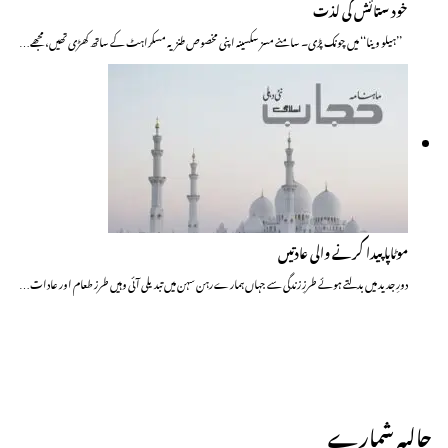
خود ستائش کی لذت
’’ہیلو وینا‘‘ میں چونک پڑی۔ سامنے مسز سکسینہ اپنی مخصوص طنزیہ مسکراہٹ کے ساتھ کھڑی تھیں، مجھے…
موٹاپا پیدا کرنے والی عادتیں
دورِ جدید میں بدلتے ہوئے طرزِ زندگی سے جہاں ہمارے رہن سہن میں تبدیلی آئی وہیں طرز طعام اور عادات…
حالیہ شمارے