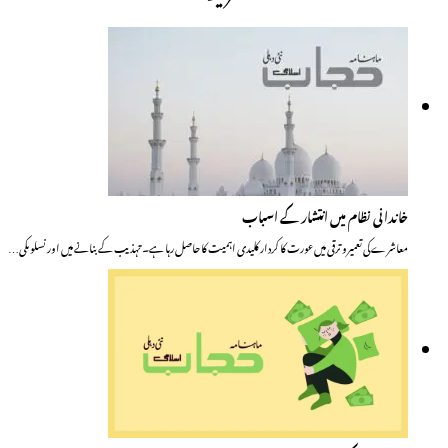
خاندانی نظام میں انتشار کے اسباب
معاشرے کی تعمیرو ترقی میں عورت کا کردار کلیدی اہمیت کا حاصل رہا ہے۔ تہذیب کے بنانے میں اور نسلوںکی…