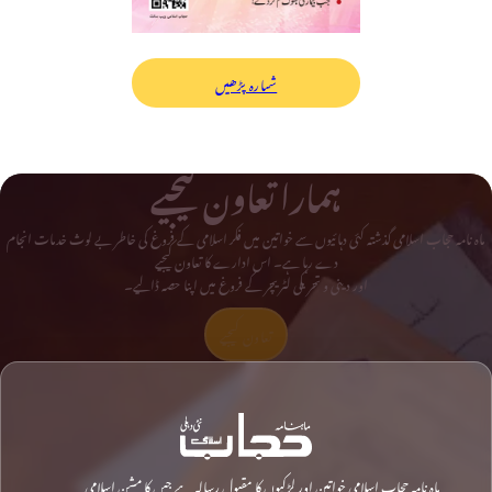
شمارہ پڑھیں
ہمارا تعاون کیجیے
ماہ نامہ حجاب اسلامی گذشتہ کئی دہائیوں سے خواتین میں فکر اسلامی کے فروغ کی خاطر بے لوث خدمات انجام
دے رہا ہے۔ اس ادارے کا تعاون کیجیے
اور دینی و تحریکی لٹریچر کے فروغ میں اپنا حصہ ڈالیے۔
تعاون کیجیے
ماہ نامہ حجاب اسلامی خواتین اور لڑکیوں کا مقبول رسالہ ہے جس کا مشن اسلامی