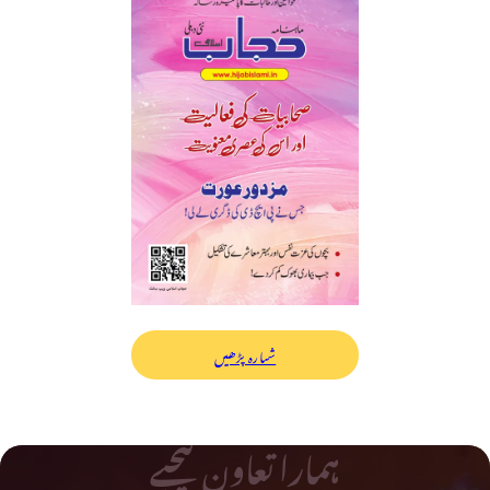
شمارہ پڑھیں
ہمارا تعاون کیجیے