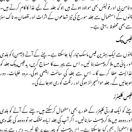
وٹامن بی اور فولیٹس بھی موجود ہوتے ہیں جو کہ جلد کے لیے غذا کا کام کرتے ہیں۔
چنوں کے استعمال سے جلد سورج کی تیز شعاعوں کے اثرات اور نقصان دہ ٹاک سنز
سے بھی محفوظ رہتی ہے۔
فیس پیک
چنوں سے ایک بہترین فیس ماسک تیار کیا جاسکتا ہے۔ چنے کے آٹے (بیسن) کو ہلدی
اور پانی میں ملا کر پیسٹ بنا لیں۔ اس سے چہرے کا مساج کریں، یہ فیس پیک جلد کو
غذائیت عطا کرے گا۔ اس سے جلد کی ساخت اچھی ہوگی، مردہ خلیات، دور
ہوجائیں گے، جلد موائسچرائز ہوگی اور رنگت گوری ہوجائے گی۔
فیس کلینرز
چنے کو ایک قدرتی کلینزر کے طور پر بھی استعمال کرسکتے ہیں۔ چنے کے آٹے کو ہلدی
اور دودھ میں ملا کر پیسٹ سا بنالیں۔ اگر آپ کی جلد زیادہ خشک ہو تو دودھ کی جگہ دہی
کا استعمال بھی کیا جاسکتا ہے۔ اس پیسٹ کو چہرے پر لگا لیں۔ دس سے پندرہ