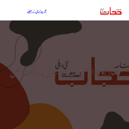
خریداری / عطیہ
چنا: جو غذا بھی ہے اور بیوٹی پروڈکٹ بھی
نیرجا کماری