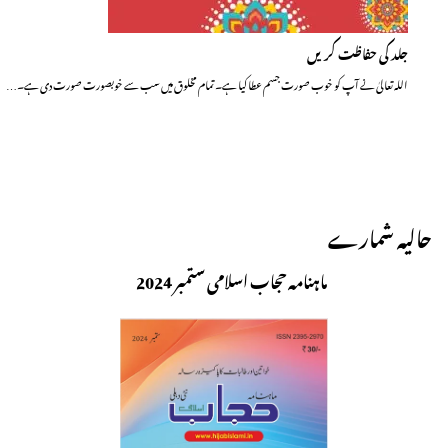
جلد کی حفاظت کریں
اللہ تعالیٰ نے آپ کو خوب صورت جسم عطا کیا ہے۔ تمام مخلوق میں سب سے خوبصورت صورت دی ہے۔…
حالیہ شمارے
ماہنامہ حجاب اسلامی ستمبر 2024