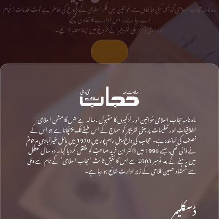
ماہ نامہ حجاب اسلامی گذشتہ کئی دہائیوں سے خواتین میں فکر اسلامی کے فروغ کی خاطر بے لوث خدمات انجام
دے رہا ہے۔ اس ادارے کا تعاون کیجیے
اور دینی و تحریکی لٹریچر کے فروغ میں اپنا حصہ ڈالیے۔
تعاون کیجیے
ماہ نامہ حجاب اسلامی خواتین اور لڑکیوں کا مقبول رسالہ ہے جس کا مشن اسلامی
اخلاقیات اور تعلیمات پر مبنی لٹریچر کو سماج کے اس طبقے تک پہنچانا ہے جو اس کے
نصف کی نمائندہ ہے۔ حجاب کی داغ بیل رام پور میں 1970 میں مائل خیرآبادی مرحومؒ
نے ڈالی تھی، جسے 1996 میں ڈاکٹر ابن فرید صاحبؒ کو منتقل کردیا گیا۔ دو سال تعطل
میں رہنے کے بعد نومبر 2003 سے اس کا نقشِ ثالث ‘حجاب اسلامی’ کے نام سے دہلی
سے شمشاد حسین فلاحی کے زیرِ ادارت شائع ہو رہا ہے۔
ڈسکلیمر