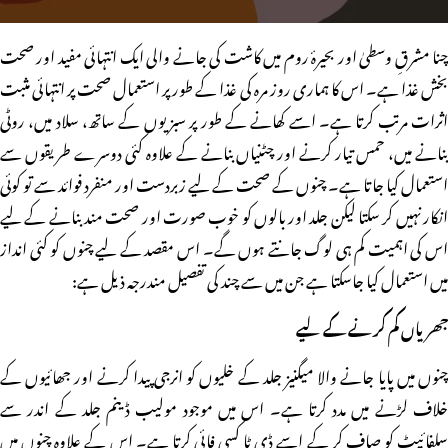
چنا مشرقِ وسطیٰ اور بحیرۂ روم میں کاشت کی جانے والی ایک انتہائی مفید اور صحت
بخش غذا ہے۔ اس کا ہماری روز مرہ کی غذا کے طور پر استعمال صحت پر انتہائی مثبت
اثرات مرتب کرتا ہے۔ اسے کھانے کے طور پر سبزیوں کے ساتھ، سلاد میں، روٹی
بنانے میں، حمس تیار کرنے اور چٹنیاں بنانے کے علاوہ کئی دوسرے طریقوں سے
استعمال کیا جاتا ہے۔ چنوں کے صحت کے لیے زبردست اور منفرد فوائد سے تو کوئی
انکار نہیں کر سکتا لیکن جلد اور بالوں کو خوب صورت اور صحت مند بنانے کے لیے
اس کی اہمیت کم ہی لوگ جانتے ہوں گے۔ اس مقصد کے لیے چنوں کو کئی انداز
میں استعمال کیا جاسکتا ہے جن میں سے چند کی تفصیل مندرجہ ذیل ہے:
جھریاں کم کرنے کے لیے
چنوں میں پایا جانے والا میگنیز جلد کے خلیوں کو انرجی پیدا کرنے اور جھائیوں کے
خلاف لڑنے میں مدد کرتا ہے۔ اس میں موجود مولیب ڈینم جلد کے اندر سے
سلفائیٹ کو صاف کر کے اسے ڈی ٹا کسی فائی کرتا ہے۔ اس کے علاوہ چنوں میں