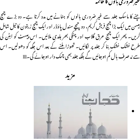
غیر ضروری بالوں کا خاتمہ
چنے کا ماسک جلد سے غیر ضروری بالوں کو ہٹانے میں مدد کرتا ہے۔ دو بڑے چمچ
بیسن میں ایک بڑا چمچ فریش کریم، دو چمچے سندل پاؤڈر اور ایک چمچ زیتون کا تیل شامل
کریں۔ پھر ایک چمچ عرق گلاب اور چٹکی بھر ہلدی ملائیں۔ اس پیسٹ کو ابٹن کی
طرح خشک خشک بنا کر جلد پر لگائیں۔ تھوڑا ملنے کے بعد اس جگہ کو دھولیں۔ اس
سے نہ صرف بال کم ہوجائیں گے بلکہ جلد بھی چمک دار ہوجائے گی۔lll
مزید