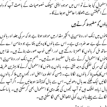
استعمال کیا جائے تو اس میں موجود اینٹی سپیٹک خصوصیات کے باعث آپ کو داد
کے انفیکشن سے چھٹکارا حاصل ہوجائے گا۔
بالوں کو مضبوط کرتے ہیں
چنوں میں زنک اور وٹامن بی ۶ کثیر مقدار میں موجود ہوتا ہے جو کہ سر کی جلد اور بالوں
کے لیے بے حد ضروری ہے۔ اس سے بالوں کا پروٹین بنتا ہے جو وٹامن اے کے
ساتھ مل کر بالوں کا جھڑنا روکتے ہیں اور انھیں خوب صورت بناتے ہیں۔ غذا میں
چنوں کا استعمال کرنے سے بال مضبوط ہوتے ہیں۔ جسم میں زنک اور وٹامن بی ۶
کی کمی سر کی خشکی کی وجہ بنتی ہے۔ بالوں پر چنوں کا استعمال کرنے کا بہترین طریقہ
اس کا پیک بنا کر بالوں پر لگانا ہے۔ بیسن کو ایلو ویرا جیل اور لیموں میں ملا کر بالوں پر
لگائیں ایک گھنٹے بعد بال دھولیں۔ اس سے بال کنڈیشنڈ ہوجائیں گے۔ اگر آپ کے
بال زیادہ خشک ہیں تو آپ لیموں کی جگہ دہی کا استعمال بھی کرسکتی ہیں۔ یا ماسک
لگانے سے پہلے بالوں پر کوئی اچھا تیل بھی لگا سکتی ہیں۔