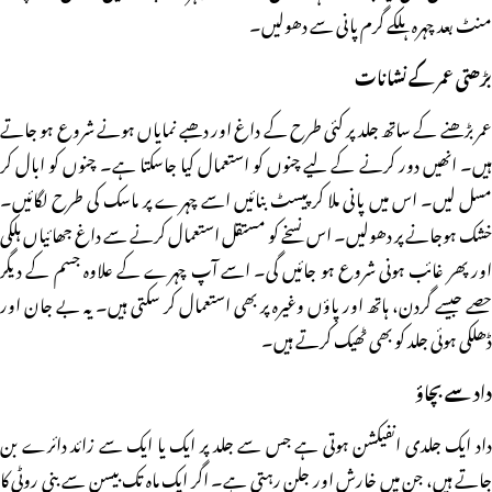
منٹ بعد چہرہ ہلکے گرم پانی سے دھولیں۔
بڑھتی عمر کے نشانات
عمر بڑھنے کے ساتھ جلد پر کئی طرح کے داغ اور دھبے نمایاں ہونے شروع ہو جاتے
ہیں۔ انھیں دور کرنے کے لیے چنوں کو استعمال کیا جاسکتا ہے۔ چنوں کو ابال کر
مسل لیں۔ اس میں پانی ملا کر پیسٹ بنائیں اسے چہرے پر ماسک کی طرح لگائیں۔
خشک ہوجانے پر دھولیں۔ اس نسخے کو مستقل استعمال کرنے سے داغ جھائیاں ہلکی
اور پھر غائب ہونی شروع ہو جائیں گی۔ اسے آپ چہرے کے علاوہ جسم کے دیگر
حصے جیسے گردن، ہاتھ اور پاؤں وغیرہ پر بھی استعمال کر سکتی ہیں۔ یہ بے جان اور
ڈھلکی ہوئی جلد کو بھی ٹھیک کرتے ہیں۔
داد سے بچاؤ
داد ایک جلدی انفیکشن ہوتی ہے جس سے جلد پر ایک یا ایک سے زائد دائرے بن
جاتے ہیں، جن میں خارش اور جلن رہتی ہے۔ اگر ایک ماہ تک بیسن سے بنی روٹی کا