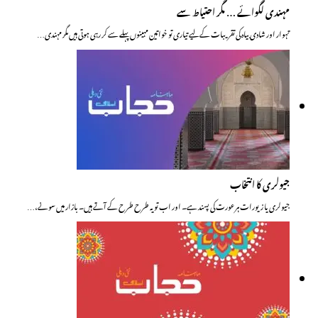
مہندی لگوائے … مگر احتیاط سے
تہوار اور شادی بیاہ کی تقریبات کے لیے تیاری تو خواتین مہینوں پہلے سے کر رہی ہوتی ہیں مگر مہندی…
جیولری کا انتخاب
جیولری یا زیورات ہر عورت کی پسند ہے۔ اور اب تو یہ طرح طرح کے آتے ہیں۔ بازار میں سونے،…