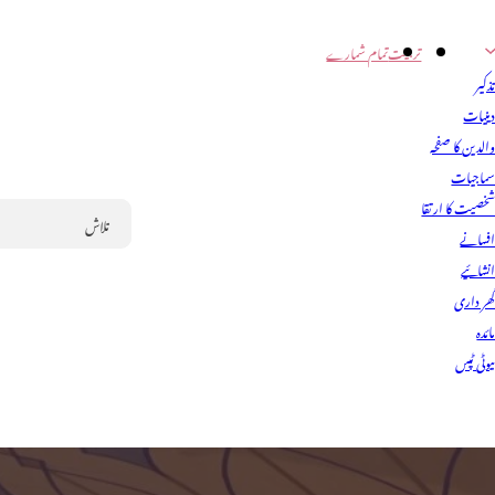
تربیت
تمام شمارے
ذکیر
ینیات
الدین کا صفحہ
ماجیات
خصیت کا ارتقا
فسانے
Search
نشائیے
ھر داری
ائدہ
یوٹی ٹپس