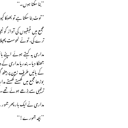
’’بنا سکتا ہوں۔‘‘
’’نوٹ بنا سکتا ہے تو بھوکا 
مجمع میں قہقہوں کی آواز گو
ترے کی، تونے نحوست پھیلا
مداری یہ کہتے ہوئے اپنے بائ
جھٹکا دیا۔ بندریا مداری کے 
کے بائیں طرف زمین پر بیٹھ گیا
بوڑھا مجمع میں گھستے گھستے 
ترتیبی سے بڑھے ہوئے تھے۔ م
مداری نے ایک بار پھر جمور
’’بچہ جمورے!‘‘