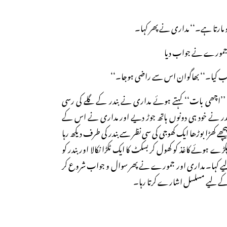
مارتا ہے۔‘‘ مداری نے پھر کہا۔
‘ جمورے نے جواب دیا
طب کیا۔‘‘ بھاگوان اس سے راضی ہوجا۔‘‘
یا۔ ’’اچھی بات‘‘ کہتے ہوئے مداری نے بندر کے گلے کی رسی
 نے خود ہی دونوں ہاتھ جوڑ دیے اور مداری نے اس کے
ھے کھڑا بوڑھا ایک کھوجی کی سی نظر سے بندر کی طرف دیکھ رہا
ے ہوئے کاغذ کو کھول کر بسکٹ کا ایک ٹکڑا نکالا اور بندر کو
یے کہا۔ مداری اور جمورے نے پھر سوال و جواب شروع کر
نے کے لیے مسلسل اشارے کرتا رہا۔