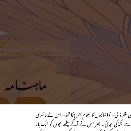
چوتھا بندر
ایچ ایس نیر
 نظر ڈالی۔ تماشائیوں کا ہجوم بھر چکا تھا۔ اس نے بانسری
زور سے ڈگڈکی بجائی۔ پھر اس نے آگے بیٹھے بچوں کو ایک بار