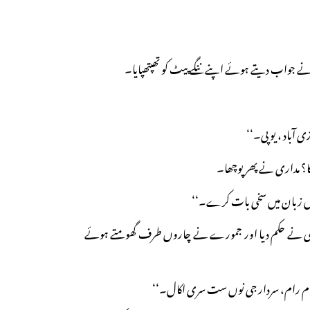
جواب دیتے ہوئے اپنے ننگے پیٹ کو تھپتھپایا۔
ی آباد ، یوپی۔‘‘
؟ مداری نے پھر پوچھا۔
ی جس زبان میں سخی بات کرے۔‘‘
ری نے حکم دیا اور جمورے نے چاروں طرف گھومتے ہوئے
 رام رام، سردار جی نوں ست سری اکال۔‘‘