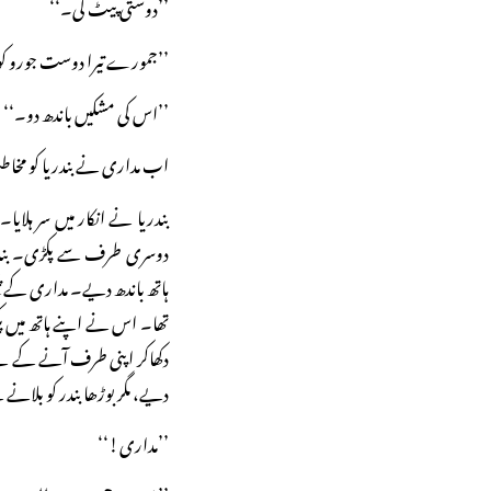
’’دوستی پیٹ کی۔‘‘
’’جمورے تیرا دوست جورو کو 
’’اس کی مشکیں باندھ دو۔‘
اب مداری نے بندریا کو مخا
بندریا نے انکار میں سر ہلا
دوسری طرف سے پکڑی۔ بندر
ہاتھ باندھ دیے۔ مداری کے پیچ
تھا۔ اس نے اپنے ہاتھ میں پکڑ
دکھاکر اپنی طرف آنے کے ل
دیے، مگر بوڑھا بندر کو بلا
’’مداری!‘‘