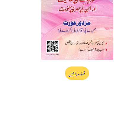
شمارہ پڑھیں