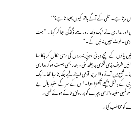
کیوں مرتا ہے۔ سخی کے آگے ہاتھ کیوں پھیلاتا ہے؟‘‘
نجی اور مداری نے ایک دفعہ زور سے ڈگڈگی بجا کر کہا۔ ’’ہت
دی۔ نوٹ نہیں بنائیں گے۔‘‘
یں پاؤں کے نیچے دبائی ہوئی بندروں کی رسی نکال کر ہلکا سا
دائیں طرف پڑی لکڑی پر بیٹھ گئی۔ بندر بھی چست ہوکر مداری
۔ مجمع میں آنے والا ہر نیا آدمی اپنے لیے جگہ بنا رہا تھا۔ ایک
مداری کے بالکل پیچھے آکھڑا ہوا۔ اس کے سر کے سفید بال بے
گر لمبی سفید داڑھی چہرے کو پر رونق بنائے ہوئے تھی۔
ے کو مخاطب کیا۔