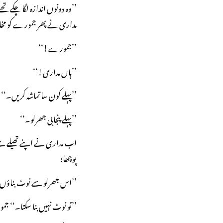
’’وہ دونوں اندازہ لگا چکے تھ
مداری نے پھر جمورے کو مخ
’’جمورے!‘‘
’’ہاں مداری!‘‘
’’پہلے کون سا تماشہ کریں۔‘‘
’’پہلے پنجابی جھرلو۔‘‘
اب مداری نے اپنے تھیلے سے 
پوچھا:
’’اس جھرلو سے نوٹ بناؤں
’’تو نوٹ نہیں بنا سکتا۔‘‘ 