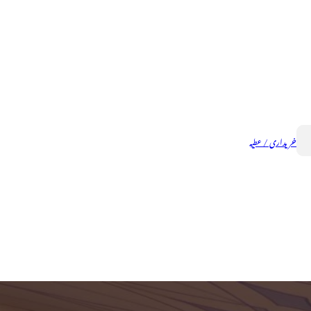
خریداری / عطیہ