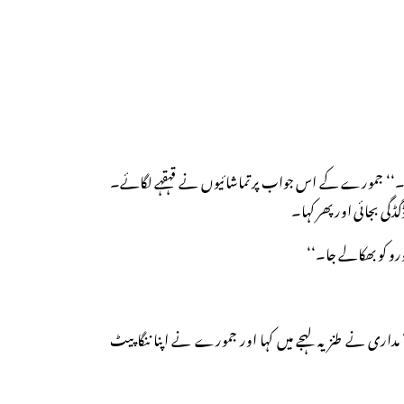
۔‘‘ جمورے کے اس جواب پر تماشائیوں نے قہقہے لگائے۔
گی بجائی اور پھر کہا۔
رو کو بھکالے جا۔‘‘
داری نے طنزیہ لہجے میں کہا اور جمورے نے اپنا ننگا پیٹ