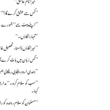
’’میرا نام عاشق‘‘
’’کس سے عشق کرے گا؟‘‘
’’اپنے پیٹ سے‘‘ جمورے نے 
’’تمہارا گاؤں۔‘‘
’’میرا گاؤں ڈاسنا، تحصیل غاز
’’کس زبان میں بات کرے گا
’’ہندی اردو، پنجابی، بنگال
’’سب کو سلام کرو۔‘‘ مدا
کہا۔
’’مسلمان کو سلام، ہندو کو