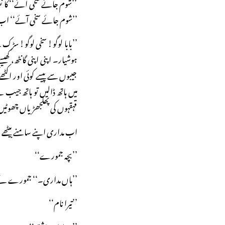
’’شوم جائے سخی آئے‘‘ کا ن
’’شوم جائے سخی آئے‘‘ اب 
’’بابا لوگو! سخی لوگو! سڑک
ہوشیار۔ اپنی اپنی گانٹھ، کھیسے
جیبوں سے پیسے کوئی اور اکٹ
میں ہاتھ ڈالیں تو ہاتھ جیب 
قہقہوں کی پھلجھڑیاں چھوٹیں
اب مداری اپنے سامنے بیٹھے
’’بچہ جمورے‘‘
’’ہاں مداری۔‘‘ جمورے نے ج
’’تیرا نام‘‘