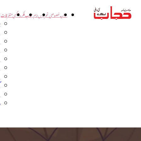
اداریہ
خصوصی تحریریں
بزم حجاب
فکر و آگہی
متفرقات
ت
د
و
س
ش
ا
ا
گ
م
ب