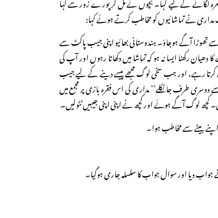
عرہ لگانے کے لیے کہا۔ بچوں نے مل کر پورے زور سے کہا
مداری نے تماشائیوں کو مخاطب کرتے ہوئے کہا:
 سے تھوڑا آگے ہوجاؤ۔ ہندوستانی بھائیو اپنی جیب پاکٹ سے
 کا دھیان رکھنا ایسا نہ ہو کہ تماشا میں دکھاتا رہوں اور آپ کی
ھے کرتا رہے، اور جب سخی لوگ مجھے پیسے دینے کے لیے جیب
سے دوسری طرف جانکلے‘‘ مداری کی اس فقرہ بازی پر مجمع میں
۔ کچھ لوگ آگے ہوئے اور کچھ نے اپنی اپنی جیبیں ٹٹولیں۔
 اپنے بیٹے سے مخاطب ہوا۔
واب دیا اور سوال جواب کا سلسلہ جاری ہوگیا۔