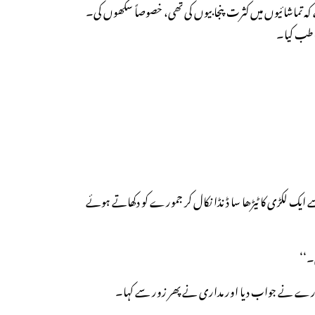
ے کہ تماشائیوں میں کثرت پنجابیوں کی تھی، خصوصاً سکھوں کی۔
اطب کیا۔
ایک لکڑی کا ٹیڑھا سا ڈنڈا نکال کر جمورے کو دکھاتے ہوئے
۔‘‘
جمورے نے جواب دیا اور مداری نے پھر زور سے کہا۔