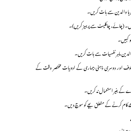
یل یا والدین سے بات کریں۔
ریں۔ (چائے، چاکلیٹ سے پرہیز کریں)۔
و کہیں۔
والدین ماہر نفسیات سے بات کریں۔
، خوف اور دوسری ذہنی بیماری کے ادویات مختصر وقت کے
ے کے بغیر استعمال نہ کریں۔
چھے کام کرنے کے متعلق بچے کو سوچ دیں۔