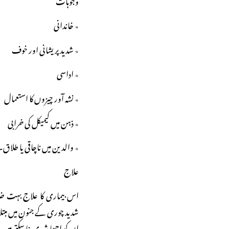
٭ خاندانی
٭ شدید پریشانی اور خوف
٭ اداسی
٭ نشہ آور چیزوں کا استعمال
٭ ذہن میں کیمیکل کی خرابی
٭ والدین میں ناچاقی یا طلاق۔
علاج
اس بیماری کا علاج بہت ضر
شدید چوری کے جنون میں مبتل
ان کو اچھا شہری بنا سکتے ہیں