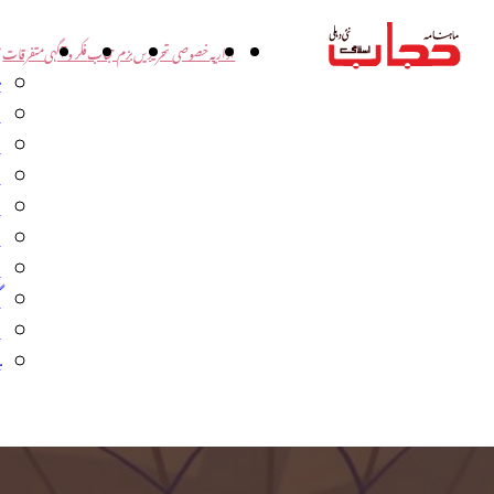
اداریہ
خصوصی تحریریں
بزم حجاب
فکر و آگہی
متفرقات
ت
د
و
س
ش
ا
ا
گ
م
ب