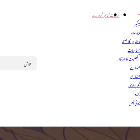
تربیت
تمام شمارے
ذکیر
ینیات
الدین کا صفحہ
ماجیات
خصیت کا ارتقا
فسانے
Search
نشائیے
ھر داری
ائدہ
یوٹی ٹپس