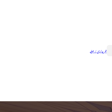
خریداری / عطیہ