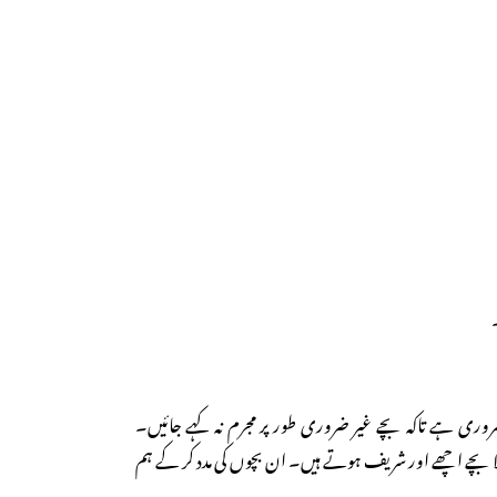
وری ہے تاکہ بچے غیر ضروری طور پر مجرم نہ کہے جائیں۔
ا بچے اچھے اور شریف ہوتے ہیں۔ ان بچوں کی مدد کر کے ہم
۔