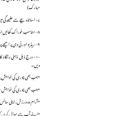
مبارک)
۷- اساتذہ بچے سے علیحدگی میں بات کریں اور دوسرے بچوں کے سامنے مذاق نہ اڑائیں۔
۸- مناسب خوراک کھائیں اور باقاعدہ ورزش کریں۔
۹- ریڈیو اور ٹی وی پر اچھے پروگرام دکھائیں۔
۱۰- درج ذیل ذہنی برتگاؤ 
دیں۔
*جب بھی چوری کی خواہش بید
*جب بھی چوری کی خواہش ہو تو
*آرام دہ ورزش، اپنی سانس پر
*اپنے آپ سے سوال کریں ک