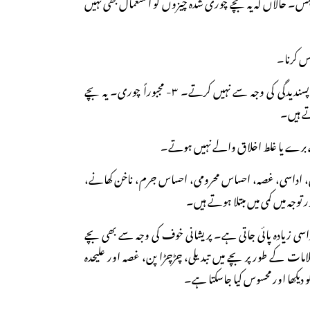
ہش۔ حالاں کہ یہ بچے چوری شدہ چیزوں کو استعمال بھی نہیں
یہ بچے کسی کی چیز نفرت یا ناپسندیدگی کی وجہ سے نہیں کرتے۔ ۳- مجبوراً چوری۔ یہ بچے
ے ہیں۔
ی، اداسی، غصہ، احساس محرومی، احساس جرم، ناخن کھانے،
ور توجہ میں کمی میں مبتلا ہوتے ہیں۔
سی زیادہ پائی جاتی ہے۔ پریشانی خوف کی وجہ سے بھی بچے
ات کے طور پر بچے میں تبدیلی، چڑچڑا پن، غصہ اور علیحدہ
کو دیکھا اور محسوس کیا جاسکتا ہے۔