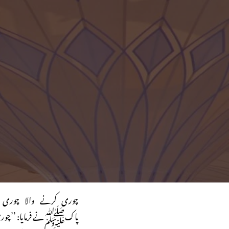
چوری کرنے والا چوری
پاکﷺنے فرمایا: ’’چوری ک