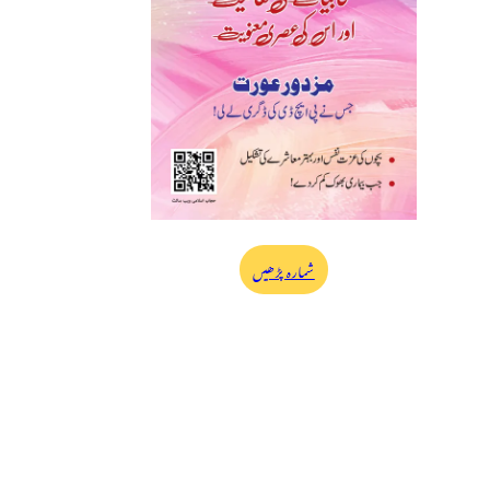
شمارہ پڑھیں