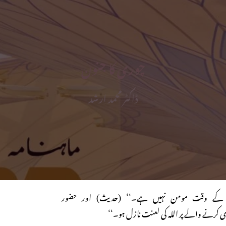
چوری کا جنون
ڈاکٹر محمد ارشد
 کے وقت مومن نہیں ہے۔‘‘ (حدیث) اور حضور
رنے والے پر اللہ کی لعنت نازل ہو۔‘‘