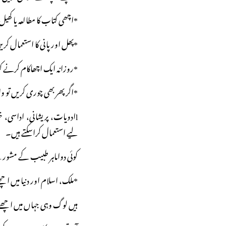
*اچھی کتاب کا مطالعہ یا کھ
*پھل اور پانی کا استعمال ک
*روزانہ ایک اچھاکام کرنے ک
*اگر پھر بھی چوری کریں تو 
lادویات، پریشانی، اداسی
لیے استعمال کراسکتے ہیں۔
کوئی دواماہر طبیب کے مشور
*ملک، اسلام اور دنیا میں ا
ہیں لوگ وہی جہاں میں اچھے