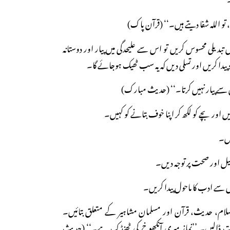
 تو اللہ شفا دیتے ہیں۔‘‘ (قرآن پاک)
تبدیلی محسوس کریں تو اس سے علیحدگی میں پیار اور دوستانہ
پیدا کریں اور تسلی دیں کہ یہ سب ٹھیک ہوجائے گا۔
ں سے پیار نہیں کرتا۔‘‘ (حدیث مبارک)
سلام، حدیث، قرآن اور مسلمان مشاہیر کے متعلق بتائیں۔
عادت ڈالیں۔ ’’نماز میری آنکھوخ کی ٹھنڈک ہے۔‘‘ (حدیث