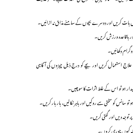
کا علاج استعمال کریں اور بچے کو درج ذیل چیزوں کی آگاہی
ار ہو تو اس کے غلط اثرات کا سوچیں۔
 سانس کو سختی سے روکیں اور باہر نکالیں، بار بار کریں۔
 توجہ دیں اور گنتی کریں۔
ہ کیوں چوری کروں۔