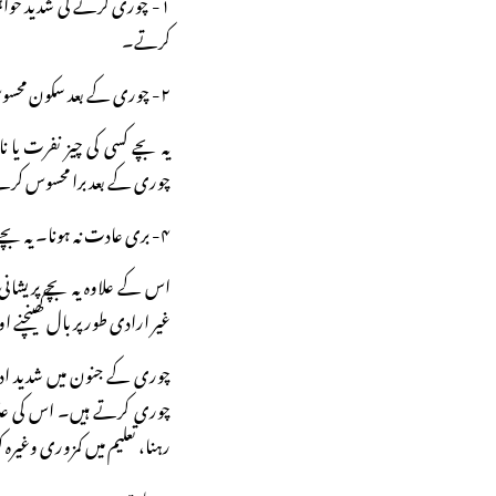
۱- چوری کرنے کی شدید خوا
کرتے۔
۲- چوری کے بعد سکون محسوس کرنا۔
چوری کے بعد برا محسوس کرت
۴- بری عادت نہ ہونا۔ یہ بچے برے یا غلط اخلاق والے نہیں ہوتے۔
اس کے علاوہ یہ بچے پریشان
غیر ارادی طور پر بال کھینچنے ا
چوری کے جنون میں شدید ادا
چوری کرتے ہیں۔ اس کی علام
رہنا، تعلیم میں کمزوری وغیرہ 
وجوہات