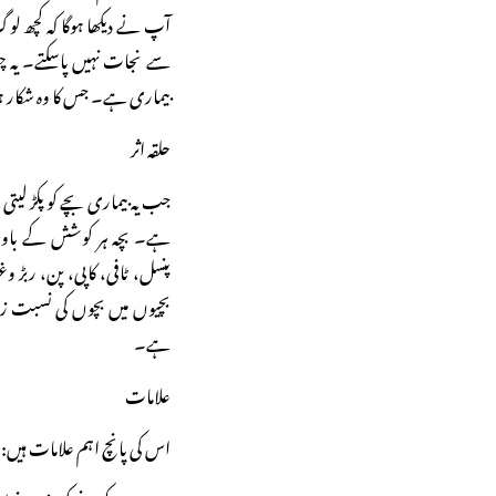
آپ نے دیکھا ہوگا کہ کچھ ل
سے نجات نہیں پاسکتے۔ یہ چور
بیماری ہے۔ جس کا وہ شکار 
حلقہ اثر
جب یہ بیماری بچے کو پکڑ لیتی
ہے۔ بچہ ہر کوشش کے باوجو
پنسل، ٹافی، کاپی، پن، ربڑ وغ
ہے۔
علامات
اس کی پانچ اہم علامات ہیں: