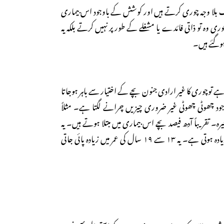
وگ بلا وجہ چوری کرتے ہیں اور کوشش کے باوجود اس بیماری
ی وہ تو ذاتی فائدے یا مشغلے کے طور پر نہیں کرتے بلکہ یہ
ہوگئے ہیں۔
 ہے توچوری کا غیر ارادی جنون بچے کے اختیار سے باہر ہوجاتا
د چھوٹی چھوٹی غیر ضروری چیزیں چرانے لگتا ہے۔ مثلاً
یرہ۔ تقریباً آدھ فیصد بچے اس بیماری میں مبتلا ہوتے ہیں۔ یہ
بچیوں میں بچوں کی نسبت زیادہ ہوتی ہے۔ یہ ۱۳ سے ۱۹ سال کی عمر میں زیادہ پائی جاتی