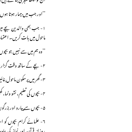
’’اور جب میں بیمار ہوتا ہوں،
۱- جب بھی والدین بچے میں 
ماحول میں بات کریں۔ اعتماد 
’’وہ ہم میں سے نہیں جو بچو
۲- بچے کے ساتھ وقت گزاریں اور بچے کو لکھ کر اپنا خوف بتانے کو کہیں۔
۳- گھر میں پرسکون ماحول بنائیں۔
۴- بچوں کی تعلیم، نشو ونما، کھیل اور صحت پر توجہ دیں۔
۵- بچوں سے پیارو اور بزرگوں سے ادب کا ماحول پیدا کریں۔
۶- علمائے کرام بچوں کو ا
روزانہ قرآن اور نماز کی 