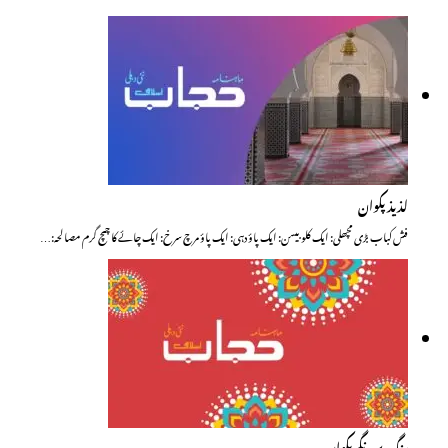
لذیذ پکوان
فش کباب بڑی مچھلی: ایک کلو بیسن: ایک پاؤ دہی: ایک پاؤ مرچ سرخ: ایک چائے کا چمچ گرم مصالحہ:…
رنگ برنگے پکوان