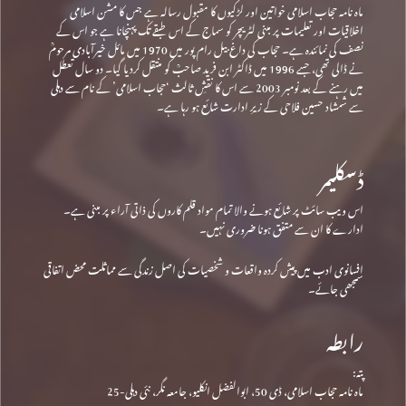
ماہ نامہ حجاب اسلامی خواتین اور لڑکیوں کا مقبول رسالہ ہے جس کا مشن اسلامی
اخلاقیات اور تعلیمات پر مبنی لٹریچر کو سماج کے اس طبقے تک پہنچانا ہے جو اس کے
نصف کی نمائندہ ہے۔ حجاب کی داغ بیل رام پور میں 1970 میں مائل خیرآبادی مرحومؒ
نے ڈالی تھی، جسے 1996 میں ڈاکٹر ابن فرید صاحبؒ کو منتقل کردیا گیا۔ دو سال تعطل
میں رہنے کے بعد نومبر 2003 سے اس کا نقشِ ثالث ‘حجاب اسلامی’ کے نام سے دہلی
سے شمشاد حسین فلاحی کے زیرِ ادارت شائع ہو رہا ہے۔
ڈسکلیمر
اس ویب سائٹ پر شائع ہونے والا تمام مواد قلم کاروں کی ذاتی آراء پر مبنی ہے۔
ادارے کا ان سے متفق ہونا ضروری نہیں۔
افسانوی ادب میں پیش کردہ واقعات و شخصیات کی اصل زندگی سے مماثلت محض اتفاقی
سمجھی جائے۔
رابطہ
پتہ:
ماہ نامہ حجاب اسلامی، ڈی 50، ابوالفضل انکلیو، جامعہ نگر، نئی دہلی-25