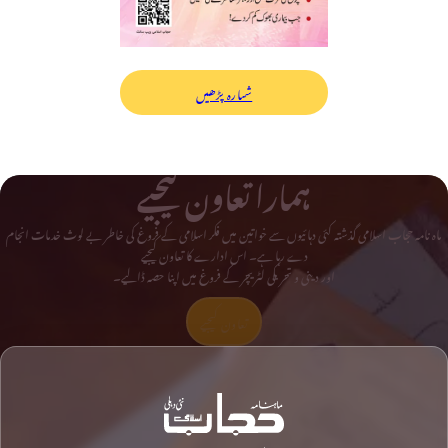
شمارہ پڑھیں
ہمارا تعاون کیجیے
ماہ نامہ حجاب اسلامی گذشتہ کئی دہائیوں سے خواتین میں فکر اسلامی کے فروغ کی خاطر بے لوث خدمات انجام
دے رہا ہے۔ اس ادارے کا تعاون کیجیے
اور دینی و تحریکی لٹریچر کے فروغ میں اپنا حصہ ڈالیے۔
تعاون کیجیے