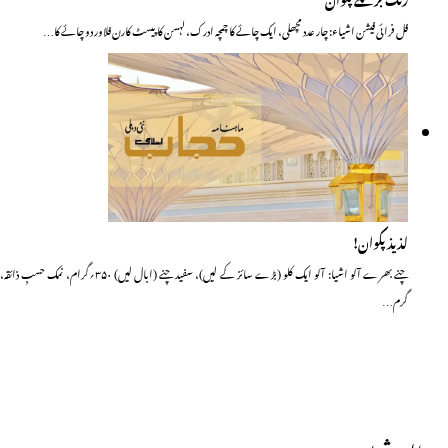
فل فرائی فیشن اشیاء: چار عدد مچھلی، ایک چائے کا چمچہ ادرک، لہسن کا پیسٹ کارن فلاور دو چائے کا…
لذیذ پکوان!
چنے بھرے آلو اشیا: آلو ایک کلو (بڑے سائز کے لیں)، سفید چنے (ابال لیں) ۳۵۰؍گرام، نمک حسبِ ذائقہ،
گرم…