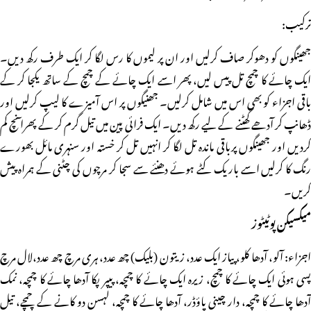
ترکیب:
جھینگوں کو دھوکر صاف کرلیں اور ان پر لیموں کا رس لگا کر ایک طرف رکھ دیں۔
ایک چائے کا چمچ تل پیس لیں، پھر اسے ایک چائے کے چمچ کے ساتھ یکجا کر کے
باقی اجزاء کو بھی اس میں شامل کرلیں۔ جھنیگوں پر اس آمیزے کا لیپ کرلیں اور
ڈھانپ کر آدھے گھٹنے کے لیے رکھ دیں۔ ایک فرائی پین میں تیل گرم کر کے پھرا ٓنچ کم
کردیں اور جھینگوں پرباقی ماندہ تل لگا کر انہیں تل کر خستہ اور سنہری مائل بھورے
رنگ کا کرلیں اسے باریک کٹے ہوئے دھنئے سے سجا کر مرچوں کی چٹنی کے ہمراہ پیش
کریں۔
میکسیکن پوٹیٹوز
اجزاء: آلو، آدھا کلو، پیاز ایک عدد، زیتون (بلیک) چھ عدد، ہری مرچ چھ عدد،لال مرچ
پسی ہوئی ایک چائے کا چمچ، زیرہ ایک چائے کا چمچہ، پیپر پکا آدھا چائے کا چمچہ، نمک
آدھا چائے کا چمچہ، دار چینی پاؤڈر، آدھا چائے کا چمچہ، لہسن دو کانے کے چمچے، تیل