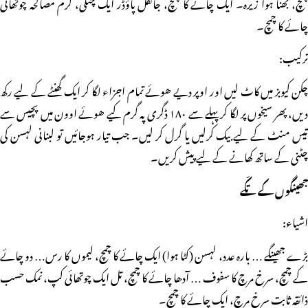
چمچ، بھنا ہوا زیرہ۔ ایک چائے کا چمچ، جائفل پاؤڈر ایک چٹکی، گرم مصالحہ چوتھائی
چائے کا چمچ۔
ترکیب:
چکن کیوبز میں کاٹ لیں اور اوپر دیے ھوئے تمام اجزاء لگا کر ایک گھنٹے کے لیے رکھ
دیں، پھر سیخوں پر لگا کر پہلے سے ۱۸۰ ڈگری پہ گرم کیے ھوئے اوون میں پچیس سے
تیس منٹ کے لیے بیک کرلیں یا گرل کر لیں۔ جب تیار ہوجائیں تو لبنانی لہسن کی
چٹنی کے ساتھ کھانے کے لیے پیش کریں۔
جھینگوں کے تکّے
اشیاء:
بڑے جھینگے … بارہ عدد، لہسن (کٹا ہوا) ایک چائے کا چمچ، لیموں کا رس… دو چائے
کے چمچ، سرخ مرچ کا سفوف … آدھا چائے کا چمچ، تل ایک چوتھائی کپ، نمک حسب
ذائقہ ثابت سرخ مرچ، ایک چائے کا چمچ۔