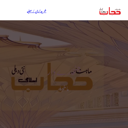
خریداری / عطیہ
چٹخارے دار
ماخوذ