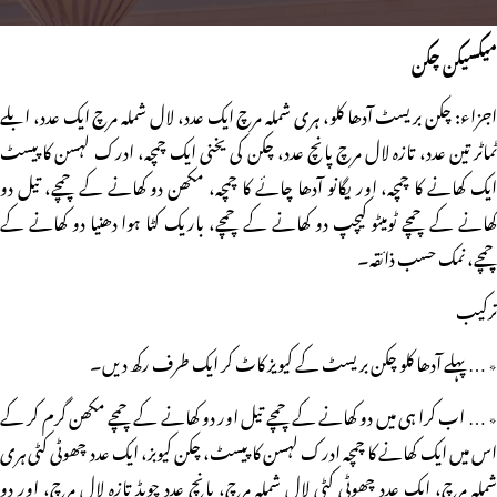
میکسیکن چکن
اجزاء: چکن بریسٹ آدھا کلو، ہری شملہ مرچ ایک عدد، لال شملہ مرچ ایک عدد، ابلے
ٹماٹر تین عدد، تازہ لال مرچ پانچ عدد، چکن کی یخنی ایک چمچہ، ادرک لہسن کا پیسٹ
ایک کھانے کا چمچہ، اور یگانو آدھا چائے کا چمچہ، مکھن دو کھانے کے چمچے، تیل دو
کھانے کے چمچے ٹومیٹو کیچپ دو کھانے کے چمچے، باریک کٹا ہوا دھنیا دو کھانے کے
چمچے، نمک حسب ذائقہ۔
ترکیب
٭ … پہلے آدھا کلو چکن بریسٹ کے کیویز کاٹ کر ایک طرف رکھ دیں۔
٭ … اب کرا ہی میں دو کھانے کے چمچے تیل اور دو کھانے کے چمچے مکھن گرم کر کے
اس میں ایک کھانے کا چمچہ ادرک لہسن کا پیسٹ، چکن کیوبز، ایک عدد چھوٹی کٹی ہری
شملہ مرچ، ایک عدد چھوٹی کٹی لال شملہ مرچ، پانچ عدد چوپڈ تازہ لال مرچ، اور دو