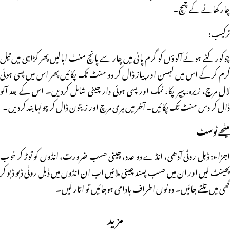
چار کھانے کے چمچ۔
ترکیب:
چوکور کٹے ہوئے آلوؤں کو گرم پانی میں چار سے پانچ منٹ ابالیں پھر کڑاہی میں تیل
گرم کر کے اس میں لہسن اور پیاز ڈال کر دو منٹ تک پکائیں پھر اس میں پسی ہوئی
لال مرچ، زیرہ، پیپر پکا، نمک اور پسی ہوئی دار چینی شامل کردیں۔ اس کے بعد آلو
ڈال کر دس منٹ تک پکائیں۔ آخر میں ہری مرچ اور زیتون ڈال کر چولہا بند کردیں۔
میٹھے ٹوسٹ
اجزاء: ڈبل روٹی آدھی، انڈے دو عدد، چینی حسب ضرورت، انڈوں کو توڑ کر خوب
پھینٹ لیں اور ان میں حسب پسند چینی ملائیں اب ان انڈوں میں ڈبل روٹی ڈبو ڈبو کر
گھی میں تلتے جائیں۔ دونوں اطراف بادامی ہوجائیں تو اتار لیں۔
مزید