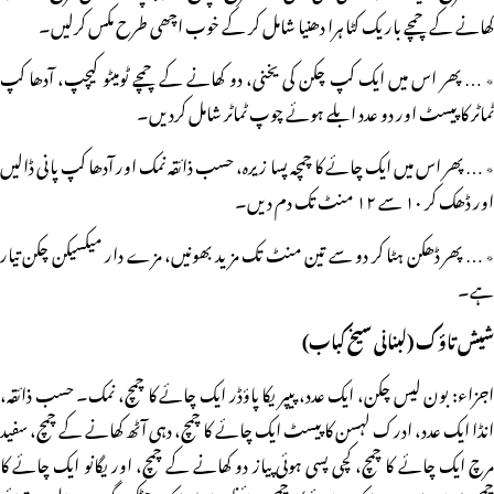
کھانے کے چمچے باریک کٹا ہرا دھنیا شامل کر کے خوب اچھی طرح مکس کرلیں۔
٭ … پھر اس میں ایک کپ چکن کی یخنی، دو کھانے کے چمچے ٹومیٹو کیچپ، آدھا کپ
ٹماٹر کا پیسٹ اور دو عدد ابلے ہوئے چوپ ٹماٹر شامل کردیں۔
٭ … پھر اس میں ایک چائے کا چمچہ پسا زیرہ، حسب ذائقہ نمک اور آدھا کپ پانی ڈالیں
اور ڈھک کر ۱۰ سے ۱۲ منٹ تک دم دیں۔
٭ … پھر ڈھکن ہٹا کر دو سے تین منٹ تک مزید بھونیں، مزے دار میکسیکن چکن تیار
ہے۔
شیش تاؤک (لبنانی سیخ کباب)
اجزاء: بون لیس چکن، ایک عدد، پیپر یکا پاؤڈر ایک چائے کا چمچ، نمک۔ حسب ذائقہ،
انڈا ایک عدد، ادرک لہسن کا پیسٹ ایک چائے کا چمچ، دہی آٹھ کھانے کے چمچ، سفید
مرچ ایک چائے کا چمچ، کچی پسی ہوئی پیاز دو کھانے کے چمچ، اور یگانو ایک چائے کا