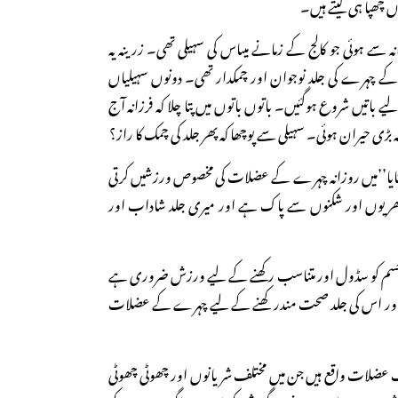
اں چھپا ہی لیتے ہیں۔
انہ سے ہوئی جو کالج کے زمانے میںاس کی سہیلی تھی۔ زرینہ یہ
س کے چہرے کی جلد نوجوان اور چمکدار تھی۔ دونوں سہیلیاں
یے باتیں شروع ہوگئیں۔ باتوں باتوں میں پتا چلا کہ فرزانہ آج
ہ بڑی حیران ہوئی۔ سہیلی سے پوچھا کہ پھر جلد کی چمک کا راز؟
تایا’’میں روزانہ چہرے کے عضلات کی مخصوص ورزشیں کرتی
یوں اور شکنوں سے پاک ہے اور میری جلد شاداب اور
سم کو سڈول اور متناسب رکھنے کے لیے ورزش ضروری ہے
اور اس کی جلد صحت مندر کھنے کے لیے چہرے کے عضلات
 عضلات واقع ہیں جن میں مختلف شریانوں اور چھوٹی چھوٹی