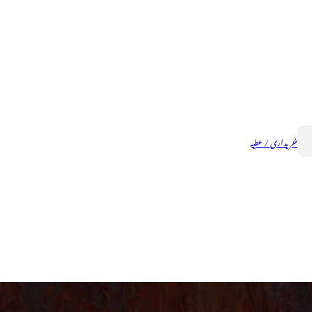
خریداری / عطیہ