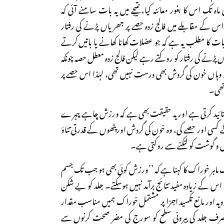
اہ تک اس کا بغور معائنہ کیا، نتیجے میں یہ بات سامنے آئی کہ
اس کے مقابلے میں فالج زدہ حصے پر جھریاں پڑنے کی رفتار
ت کا مطلب یہ ہے کہ جو عضلات کھانا کھانے یا باتیں کرتے
ں پڑنے کی رفتار کو روکتے رہے لیکن فالج زدہ معطل حصہ چونکہ
وہاں خون کی گردش بھی درست نہیں تھی، لہٰذا اس حصے پر
 تھی۔
ائید کرتی ہے اور یہ حقیقت بھی ہے کہ ورزش چاہے چہرے
سی اور حصے کی، وہ خون کی گردش اورپٹھوں کے قدرتی تناؤ
ھال و گوشت کو لٹکنے سے روکتی ہے۔
یک ماہر خوراک کا کہنا ہے کہ ’’ورزش کوئی بھی ہو جب تک جسم
اس کے زیادہ مفید نتائج برآمد نہیں ہوسکتے۔ جلد کو بے شکن
ادویہ اور مانع تکسید اجزا پر مشتمل خوراک ہمیں مناسب مقدار
ہ صرف جلد کی بیرونی سطح کو سورج کی مضر صحت کرنوں سے