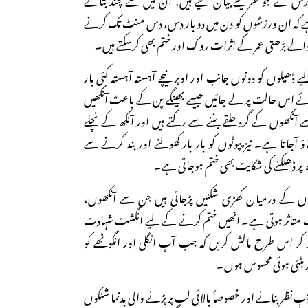
ہے کہ ان ورزشوں کو دن میں دو بار دس، دس منٹ تک کرنے
الے بڑھتی عمر کے اثرات روک اور ختم بھی کرسکتے ہیں۔
ڈھیلوں کو دونوں جانب اور اوپر نیچے آہستہ آہستہ کئی بار
وئے اس حالت پر لے جائیں جیسے بھینگے پن کے باعث آنکھیں
ٓنکھوں کے گرد حلقے بننے سے رکتے ہیں اور آنکھ کے نچلے
ٔ آجاتا ہے۔ نیز پپوٹوں کو بار بار کھولنے اور بند کرنے سے
کھ پر ڈھلکنے کی شکایت بھی ختم ہوجاتی ہے۔
وؤں کے درمیان کھڑی شکنیں پڑجاتی ہیں جن سے آنکھوں،
بیت متاثر ہوتی ہے۔ انھیں ختم کرنے کے لیے انگشت شہادت
رکھ کر اس طرح مالش کریں کہ جب آپ انگلی اور انگوٹھے کو
ور ہٹتی ہوئی محسوس ہوں۔
ِ نظر بنانے اور خصوصاً بالائی لب پر پڑنے والی بدنما شنکوں