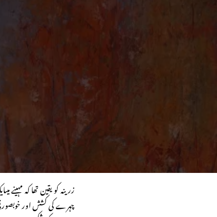
زرینہ کو یقین تھا کہ مہینے میںا
چہرے کی کشش اور خوبصورتی ب