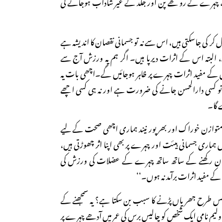
کمی، چہرے کے روکھے پن اور جلد کے غیر شاداب ہوجانے کی
 کر کی جاسکتی ہیں، اس سے نہ تو جسمانی نقصان کا اندیشہ ہے
ے، البتہ اس کے اثرات دیرپا ہیں۔ اگر ہم یہ ورزش آج سے
اس کے مفید اثرات چہرے پر ظاہر ہوجائیں گے۔اچھی بات یہ
تو کسی دارالحسن جانے کی ضرورت ہے اور نہ ہی کسی اچھے
ے گا۔
 :’’متوازن خوراک اور بھرپور نیند ہماری اچھی صحت کے لیے
ہماری جسمانی ہیئت اور چہرے پر بھی اپنا اثر چھوڑتی ہیں،
دھیان رکھنے کے ساتھ ساتھ چہرے کے عضلات کی ورزش کی
کے مفید اثرات برآمد نہ ہوں۔‘‘
 طرح جھریاں پڑنے کا سبب بن سکتا ہے؟ یہ سمجھنے کے
لیم نامی ایک شخص کو چالیس برس کی عمر میں آدھے چہرے پر