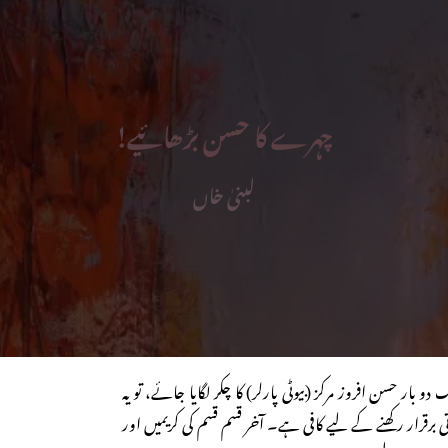
چہرے کا حسن بڑھائیے!
لبنیٰ خاں
یک دو بار حسن افروز مرکز (بیوٹی پارلر) کا چکر لگایا جائے، تو یہ
رقرار رکھنے کے لیے کافی ہے۔ آخر قسم قسم کی کریمیں اور