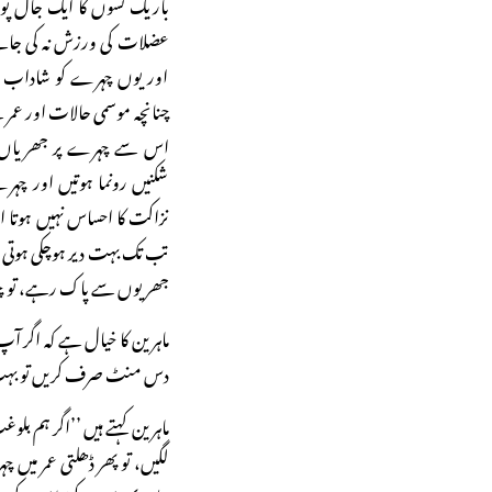
باریک نسوں کا ایک جال پ
عضلات کی ورزش نہ کی جائے
اور یوں چہرے کو شاداب رک
چنانچہ موسمی حالات اور عمر 
اس سے چہرے پر جھریاں پڑنے
شکنیں رونما ہوتیں اور چہر
نزاکت کا احساس نہیں ہوتا
تب تک بہت دیر ہوچکی ہوتی 
جھریوں سے پاک رہے، تو 
ماہرین کا خیال ہے کہ اگر 
دس منٹ صرف کریں تو بہت ج
ماہرین کہتے ہیں ’’اگر ہم 
لگیں، تو پھر ڈھلتی عمر میں 