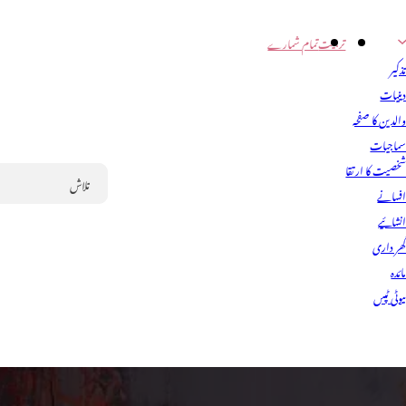
تربیت
تمام شمارے
ذکیر
ینیات
الدین کا صفحہ
ماجیات
خصیت کا ارتقا
فسانے
Search
نشائیے
ھر داری
ائدہ
یوٹی ٹپس