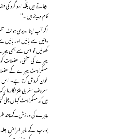
بچاتے ہیں بلکہ ارد گرد کی ف
کام دیتے ہیں۔‘‘
اگر آپ اپنا اوپری ہونٹ سختی
دائیں سے بائیں اور بائیں سے د
کھولیں تو اس سے بھی چہرے
چہرے کی سختی، عضلات کو س
مسکراہٹ چہرے کے عضلات کو 
خون گردش کرتا ہے۔ اس طر
معروف مغربی طنز نگار ما رک
ہیں کہ مسکراہٹ کہاں چلی گئ
چہرے کی ورزش کے چند طر
چہرے کے عضلات کی ورزش 