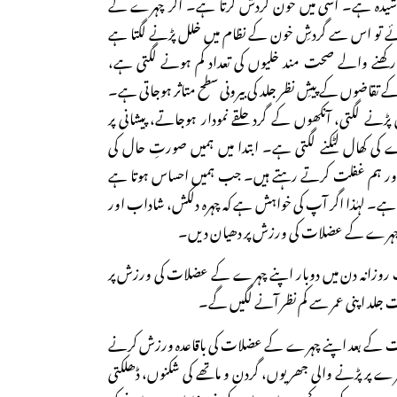
وشیدہ ہے۔ اسی میں خون گردش کرتا ہے۔ اگر چہرے کے
 تو اس سے گردشِ خون کے نظام میں خلل پڑنے لگتا ہے
ھنے والے صحت مند خلیوں کی تعداد کم ہونے لگتی ہے،
کے تقاضوں کے پیشِ نظر جلد کی بیرونی سطح متاثر ہوجاتی ہے۔
 لگتی، آنکھوں کے گرد حلقے نمودار ہوجاتے، پیشانی پر
ے کی کھال لٹکنے لگتی ہے۔ ابتدا میں ہمیں صورتِ حال کی
 اور ہم غفلت کرتے رہتے ہیں۔ جب ہمیں احساس ہوتا ہے
ہے۔ لہٰذا اگر آپ کی خواہش ہے کہ چہرہ دلکش، شاداب اور
چہرے کے عضلات کی ورزش پر دھیان دیں۔
آپ روزانہ دن میں دوبار اپنے چہرے کے عضلات کی ورزش پر
لد اپنی عمر سے کم نظر آنے لگیں گے۔
بلوغت کے بعد اپنے چہرے کے عضلات کی باقاعدہ ورزش کرنے
چہرے پر پڑنے والی جھریوں، گردن و ماتھے کی شکنوں، ڈھلکتی