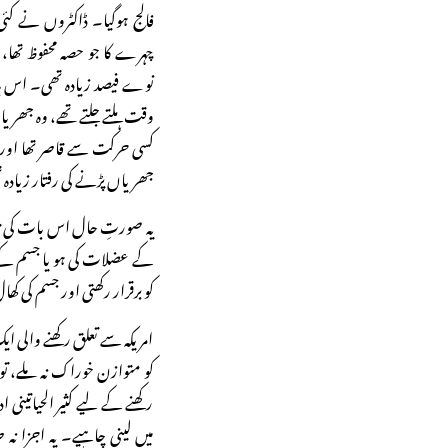
فالج ہوگیا۔ ڈاکٹروں نے کئی م
چہرے کا جو حصہ محفوظ تھا، 
نوے فیصد زیادہ تھی۔ اس با
وقت ہلتے جلتے تھے، وہ جھریا
کسی حرکت سے قاصر تھا اور 
جھریاں پڑنے کی رفتار زیادہ
یہ صورتِ حال اس بات کی ت
کے عضلات کی ہو یا جسم کے ک
کو برقرار رکھتی اور جسم کی ک
امریکہ سے تعلق رکھنے والی ا
کو متوازن خوراک نہ ملے، تو 
رکھنے کے لیے کثیر الحیاتینی 
میں لینی چاہیے۔ یہ اجزا ن