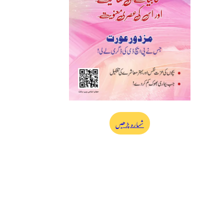
شمارہ پڑھیں