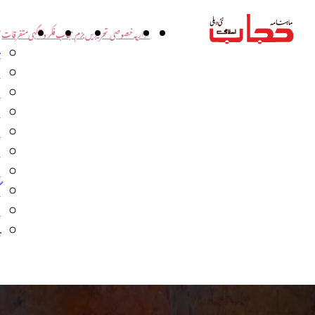
اداریہ
خصوصی تحریریں
بزم حجاب
فکر و آگہی
متفرقات
ت
د
و
س
ش
ا
ا
گ
م
ب