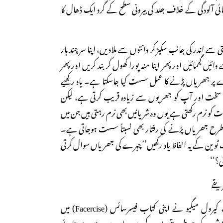
ضائی آلودگی کے خلاف جلد کی بیرونی سطح کے گرد ایک ڈھال کا
 سے اندر کی جانب سکیڑ کر دانتوں سے ملادیں، اپنا سر چند بار
ائیں گھمائیں اور پھر اپنا منہ پورا کھول کر بند کریں اور پھر
 پر جھریاں پڑنے کا عمل سست کیا جاسکتا ہے۔ یاد رکھیے
خت اور آپ کو جھریوں سے زیادہ قریب کرتی ہے، لیکن
نرم رکھتی ہے یوں وہ شریانیں بھی نرم رہتی ہیں جن میں
ح جھریاں پڑنے کی رفتار بھی نسبتاً سست ہوجاتی ہے۔
 ٹوین کے یہ الفاظ یاد رکھیں’’چہرے کی جھریاں سوال کرتی
ی؟‘‘
یقے
یورپ کے ماہر امراض جلد، کیرول میگیو نے اپنی کتاب فیسرسائس (Facercise) میں
کے جو طریقے بیان کیے ہیں، ان میں سے چند بتائے