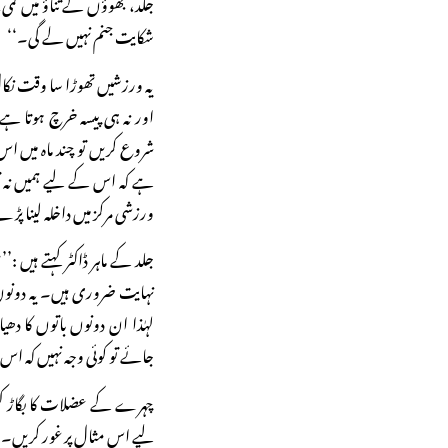
جلد، بھوؤں کے تناؤ میں 
شکایت جنم نہیں لے گی۔‘‘
یہ ورزشیں تھوڑا سا وقت نکال
اور نہ ہی پیسہ خرچ ہوتا ہ
شروع کریں تو چند ماہ میں 
ہے کہ اس کے لیے ہمیں نہ 
ورزشی مرکز میں داخلہ لینا پڑ
جلد کے ماہر ڈاکٹر کہتے ہیں
نہایت ضروری ہیں۔ یہ دونوں 
لہٰذا ان دونوں باتوں کا 
جائے تو کوئی وجہ نہیں کہ اس 
چہرے کے عضلات کا بگاڑ کس
لیے اس مثال پر غور کریں۔ و