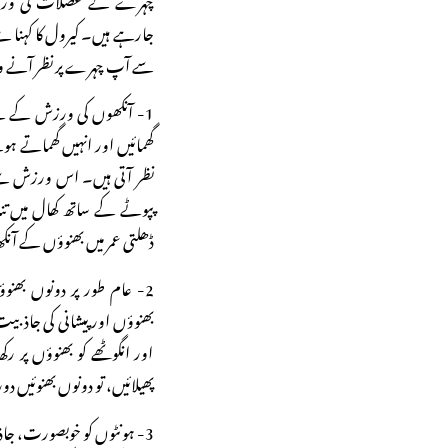
جارہے ہیں۔ کیرول کا کہنا 
سے آپ چہرے پر نظر آنے و
1- آنکھوں کی ورزش کے لیے 
گھمائیں اور انہیں گھماتے ہ
نظر آتی ہیں۔ اس ورزش سے ا
پپوٹے کے ساتھ کھال میں تناو
ڈھلتی عمر میں بھنوؤں کے آن
2- عام طور پر دونوں بھن
بھنوؤں اور پیشانی کی جاذ
اور انگوٹھے کو بھنوؤں پر 
پھیلائیں، تو دونوں بھنوئیں د
3- ہونٹوں کو خوبصورت، جاذب