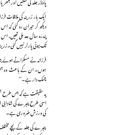
پاؤڈر جلد کی شکنیں اور جھری
ایک بار زرینہ کی ملاقات فرز
دیکھ کر حیران رہ گئی کہ ا
پندرہ سال بعد ملی تھیں، اس ل
تک بیوٹی پارلر نہیں گئی۔زرین
فرزانہ نے مسکراتے ہوئے ب
ہوں۔ ان کے باعث وہ جھر
چمک دار ہے۔‘‘
یہ حقیقت ہے کہ جس طرح ج
اسی طرح چہرے کی شادابی 
کی ورزش ضروری ہے۔
چہرے کی جلد کے نیچے مختلف