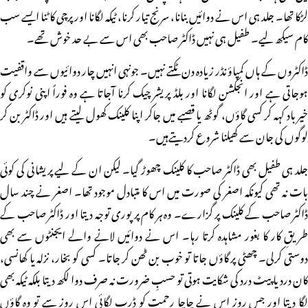
لڑکا تھا۔ جلد ہی اس نے دوائیں بنانا، سرنج تیار کرنا، ٹیکہ لگانا اور پرچی کاٹنا ایسے سب
کام سیکھ لیے۔ طفیل ہی نہیں ڈاکٹر صاحب بھی اس سے بے حد خوش تھے۔
ڈاکٹروں کے ہاں کمپاؤنڈر زیادہ دن ٹکتے نہیں۔ جونہی انہیں چار دوائیوں سے واقفیت
ہوجاتی ہے اور انجکشن لگانا اور بلڈ پریشر چیک کرنا آجاتا ہے وہ فوراً اپنی نوکری کو
خیرباد کہہ کر کسی گاؤں، گوٹھ یا قصبے میں جاکر اپنا کلینک کھول لیتے ہیں اور ڈاکٹر بن کر
لوگوں کی جان سے کھیلنا شروع کردیتےہیں۔
جلد ہی طفیل بھی ڈاکٹر صاحب کا کلینک چھوڑ گیا۔ لیکن ان کے لیے پریشانی کی کوئی
بات نہ تھی کیونکہ اصغر کی صورت میں اس کا متبادل موجود تھا۔ اصغر نے چند سال
ڈاکٹر صاحب کے کلینک پر گزارے۔ وہ ہر کام پر پوری توجہ دیتا اور ڈاکٹر صاحب کے
طریقِ کار کا بغور مشاہدہ کرتا رہا۔ اس نے دوائیں لانے والے ایجنٹوں سے بھی
دوستی کرلی۔ چھٹی پر گاؤں جاتا تو خوب بن ٹھن کر جاتا۔ کسی کو بخار، نزلہ یا کھانسی،
کان درد یا پیٹ درد کی شکایت ہوتی تو حسبِ ضرورت نہ صرف دوا لکھ دیتا بلکہ ٹیکہ بھی
لگا دیتا اور جس روز اس نے چاچا رحمت کو ڈرپ لگائی اس روز سے تو وہ گاؤں