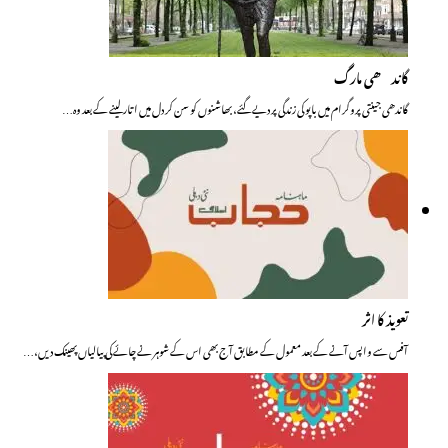
گاندھی مارگ
گاندھی جینتی پروگرام میں باپو کی زندگی پر دیے گئے، بھاشنوں کو سن کر دل میں اتارلینے کے بعد وہ…
تعویذ کا اثر
آفس سے واپس آنے کے بعد معمول کے مطابق آج بھی اس کے شوہر نے چائے کی پیالیاں پھینک دیں،…