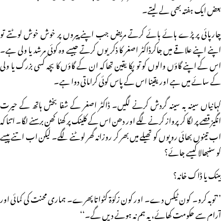
بعض ایک ہفتہ بھی لے لیتے۔
چارپائی پر پڑے ہائے ہائے کرتے مریض جب اپنے پیروں پر خوش خوش لوٹتے تو
اپنے اپنے علاقے میں جاکرڈاکٹر اصغر کا ذکر یوں کرتے جیسے وہ کوئی مرشد یا ولی ہے۔
اس کے اپنے گاؤں والوں کو تو پکا یقین تھا کہ ان کے گاؤں کا بچہ کسی بزرگ یا ولی
کے سائے میں ہے اور یقینا اس کے پاس کوئی کراماتی دوا ہے۔
کہانیاں سینہ بہ سینہ گردش کرنے لگیں۔ ڈاکٹر اصغر کے شفا بخش ہاتھ کے حیرت
انگیز قصے پر لگا کر پرواز کرنے لگے اور دھن اس کے کلینک پر کھنا کھن برسنے لگا۔ اتنا کہ
اب تینوں بھائی روپوں کو تھیلے میں بھر کر روزانہ گھر لوٹنے لگے۔ لیکن اب اتنے پیسے
کو سنبھالا کیسے جائے؟
بینک یا ڈاک خانہ؟
’’توبہ کرو۔ کون ٹیکس دے۔ اور کون زکوٰۃ کٹواتا پھرے۔ ہماری محنت کی کمائی اور
آرام سے حکومت کھائے، یہ ہم نہ ہونے دیں گے۔‘‘