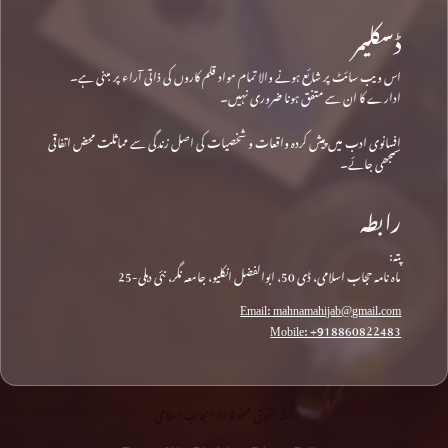
ڈسکلیمر
اس ویب سائٹ پر شائع ہونے والا تمام مواد قلم کاروں کی ذاتی آراء پر مبنی ہے۔
ادارے کا ان سے متفق ہونا ضروری نہیں۔
افسانوی ادب میں پیش کردہ واقعات و شخصیات کی اصل زندگی سے مماثلت محض اتفاقی
سمجھی جائے۔
رابطہ
پتہ:
ماہ نامہ حجاب اسلامی، ڈی 50، ابوالفضل انکلیو، جامعہ نگر، نئی دہلی-25
Email: mahnamahijab@gmail.com
Mobile: +918860822483
جملہ حقوق محفوظ © • حجاب اسلامی