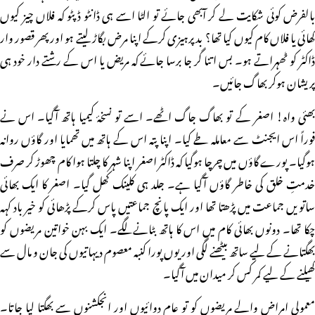
بالفرض کوئی شکایت لے کر آبھی جائے تو الٹا اسے ہی ڈانٹو ڈپٹو کہ فلاں چیز کیوں
کھائی یا فلاں کام کیوں کیا تھا؟ بدپرہیزی کرکے اپنا مرض بگاڑ لیتے ہو اور پھر قصور وار
ڈاکٹر کو ٹھہراتے ہو۔ بس اتنا گر جا برسا جائے کہ مریض یا اس کے رشتے دار خود ہی
پریشان ہوکر بھاگ جائیں۔
بھئی واہ! اصغر کے تو بھاگ جاگ اٹھے۔ اسے تو نسخۂ کیمیا ہاتھ آگیا۔ اس نے
فوراً اس ایجنٹ سے معاملہ طے کیا۔ اپنا پتہ اس کے ہاتھ میں تھمایا اور گاؤں روانہ
ہوگیا۔ پورے گاؤں میں چرچا ہوگیا کہ ڈاکٹر اصغر اپنا شہر کا چلتا ہوا کام چھوڑ کر صرف
خدمتِ خلق کی خاطر گاؤں آگیا ہے۔ جلد ہی کلینک کھل گیا۔ اصغر کا ایک بھائی
ساتویں جماعت میں پڑھتا تھا اور ایک پانچ جماعتیں پاس کرکے پڑھائی کو خیر باد کہہ
چکا تھا۔ دونوں بھائی کام میں اس کا ہاتھ بٹانےلگے۔ ایک بہن خواتین مریضوں کو
بھگتانے کے لیے ساتھ بیٹھنے لگی اور یوں پورا کنبہ معصوم دیہاتیوں کی جان و مال سے
کھیلنے کے لیے کمر کس کر میدان میں آگیا۔
معمولی امراض والے مریضوں کو تو عام دوائیوں اور انجکشنوں سے بھگتا لیا جاتا۔