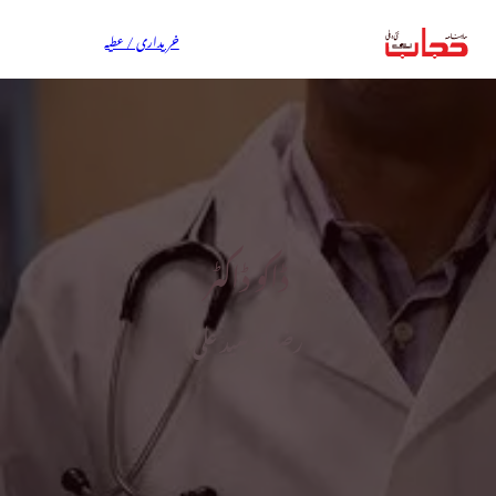
خریداری / عطیہ
ڈاکو ڈاکٹر
رضوانہ سید علی