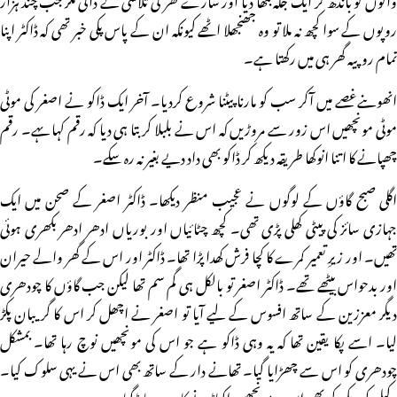
روپوں کے سوا کچھ نہ ملا تو وہ جھنجھلا اٹھے کیونکہ ان کے پاس پکی خبر تھی کہ ڈاکٹر اپنا
تمام روپیہ گھر ہی میں رکھتا ہے۔
انھوںنےغصے میں آکر سب کو مارنا پیٹنا شروع کردیا۔ آخر ایک ڈاکو نے اصغر کی موٹی
موٹی مونچھیں اس زور سے مروڑیں کہ اس نے بلبلا کر بتا ہی دیا کہ رقم کہا ںہے۔ رقم
چھپانے کا اتنا انوکھا طریقہ دیکھ کر ڈاکو بھی داد دیے بغیر نہ رہ سکے۔
اگلی صبح گاؤں کے لوگوں نے عجیب منظر دیکھا۔ ڈاکٹر اصغر کے صحن میں ایک
جہازی سائز کی پیٹی کھلی پڑی تھی۔ کچھ چٹائیاں اور بوریاں ادھر ادھر بکھری ہوئی
تھیں۔ اور ز یرِ تعمیر کمرے کا کچا فرش کھدا پڑا تھا۔ ڈاکٹر اور اس کے گھر والے حیران
اور بدحواس بیٹھے تھے۔ ڈاکٹر اصغر تو بالکل ہی گم سم تھا لیکن جب گاؤں کا چودھری
دیگر معززین کے ساتھ افسوس کے لیے آیا تو اصغر نے اچھل کر اس کا گریبان پکڑ
لیا۔ اسے پکا یقین تھا کہ یہ وہی ڈاکو ہے جو اس کی مونچھیں نوچ رہا تھا۔ بمشکل
چودھری کو اس سے چھڑایا گیا۔ تھانے دار کے ساتھ بھی اس نے یہی سلوک کیا۔
وکیل کو دیکھ کر بھی اس پر مونچھیں اکھاڑنے کا دورہ سا پڑگیا۔