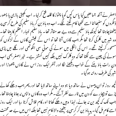
اصغر نے آٹھ جماعتیں کیا پاس کیں گویا چتوڑ کا قلعہ فتح کرلیا۔ اب کھیتی باڑی یا ڈھور
ڈنگروں کو سنبھالنا اسے گٹھیا کام لگنے لگے۔ اب وہ باؤ بن کر باؤ سلیم کی طرح کرسی پر
بیٹھناچاہتا تھا کیونکہ باؤ سلیم سےوہ بے حد متاثر تھا۔ باؤ سلیم لوہار اعظم کا بیٹا تھا۔
وہ شہر میں کلرکی کرتا تھا مگر جب گاؤں آتا تھا تو اس کے فیشن گاؤں کے لڑکوں کو
مسحور کرلیتے تھے۔ اس کی انگلی میں سونے کی موٹی سی انگوٹھی اور گلے میں پڑی
سونے کی چین سے لگتا تھا کہ وہ کلرک نہیں بلکہ کہیں کمشنر ہے۔ خیر اصغر بھی اب
دن رات باؤ بننے کے خواب دیکھنے لگا اور آخر ایک روز اس نے گاؤں چھوڑا اور
شہر کی طرف روانہ ہوگیا۔
کچھ روز تو ان پیسوں نے ساتھ دیا جو وہ اپنے ساتھ لایا تھا اور پھر جب دھکے کھانے
پڑے تو بیچارے کو دن میں تارے نظر آگئے۔ مگر اب وہ گاؤں واپس نہ جانا چاہتا تھا،
جب تک کہ کچھ بن نہ جائے، لہٰذا وہیں دھکے کھاتا اور کام تلاش کرتا رہا اور ایک روز
اسے کام مل گیا۔ یہ باؤ بن کر کرسی پر بیٹھنے والا کام نہیں تھا بلکہ اس میں بے حد محنت