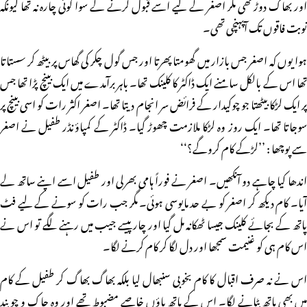
اور بھاگ دوڑ تھی مگر اصغر کے لیے اسے قبول کرنے کے سوا کوئی چارہ نہ تھا کیونکہ
نوبت فاقوں تک آپہنچی تھی۔
ہوا یوں کہ اصغر جس بازار میں گھومتا پھرتا اور جس گول چکر کی گھاس پر بیٹھ کر سستاتا
تھا اس کے بالکل سامنے ایک ڈاکٹر کا کلینک تھا۔ باہر برآمدے میں ایک بینچ پڑا تھا جس
پر ایک لڑکا بیٹھتا جو چوکیدار کے فرائض سر انجام دیتا تھا۔ اصغر اکثر رات کو اسی بینچ پر
سوجاتا تھا۔ ایک روز وہ لڑکا ملازمت چھوڑ گیا۔ ڈاکٹر کے کمپاؤنڈر طفیل نے اصغر
سے پوچھا : ’’لڑکے کام کروگے؟‘‘
اندھا کیا چاہے دو آنکھیں۔ اصغر نے فوراً ہامی بھرلی اور طفیل اسے اپنے ساتھ لے
آیا۔ کام دیکھ کر اصغر کو بے حد مایوسی ہوئی۔ مگر جب رات کو سونے کے لیے فٹ
پاتھ کے بجائے کلینک جیسا ٹھکانہ مل گیا اور چار پیسے جیب میں رہنے لگے تو اس نے
اس کام ہی کو غنیمت سمجھا اور دل لگا کر کام کرنے لگا۔
اس نے نہ صرف اقبال کا کام بخوبی سنبھال لیا بلکہ بھاگ بھاگ کر طفیل کے کام
میں بھی ہاتھ بٹانے لگا۔ اس کے ہاتھ پاؤں خاصے مضبوط تھے اور وہ چاک و چوبند