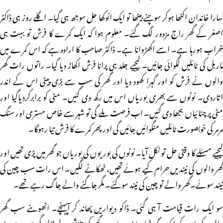
سارا خاندان اکٹھا ہوکر سوچنے بیٹھا تو ایک انوکھا حل سوجھ ہی گیا۔ اگلے روز ہی ڈاکٹر
اصغر کے گھر راج مزدور لگ گئے۔ معلوم ہوا کہ ایک کمرے کا فرش تو بہت ہی
خراب ہورہا ہے۔ اسے اکھڑوانا ہے۔ ڈاکٹر صاحب کا ارادہ ہے کہ اس کمرے میں
ماربل کی ٹائلیں لگوائی جائیں۔ لیجیے جلد ہی پرانا فرش اکھاڑ دیا گیا۔ راتوں رات گھر
والوں نے فرش کو اور گہرا کھود دیا اور گھر کی سب سے بڑی پیٹی اس کے اندر
اتاردی۔ نوٹوں سے بھری بوریاں اس میں رکھ دی گئیں۔ مٹی کو برابرکردیاگیا اور
مٹی پر چٹائیاں بجھا دی گئیں۔ اب فرصت ملے گی تو شہر سے خاص مستری اور سنگ
مرمر کی خوبصورت ٹائلیں منگوائیں جائیں گی اور پھر کمرے کا فرش تیا رہوگا۔
لیجیے مسئلے کا وقتی حل تو نکل آیا۔ نوٹوں کی بوریوں کی بوریاں جو گھر میں پڑی تھیں اور
گھر والوں کی نیندیں حرام کیے ہوئے تھیں، ٹھکانے لگیں۔ اس رات سب چین کی
نیند سوئے۔گھر والے تو چین کی نیند سوگئے۔ مگر جاگنے والے جاگ رہے تھے۔
سو ایک رات قیامت آ ہی گئی۔ ڈاکو دیواریں پھاند کر آپہنچے۔ انھوںنے سب گھر
والوں کو باندھ کر ایک جگہ بٹھا دیا اور سارے گھر کی تلاشی لے ڈالی مگر جب چند ہزار