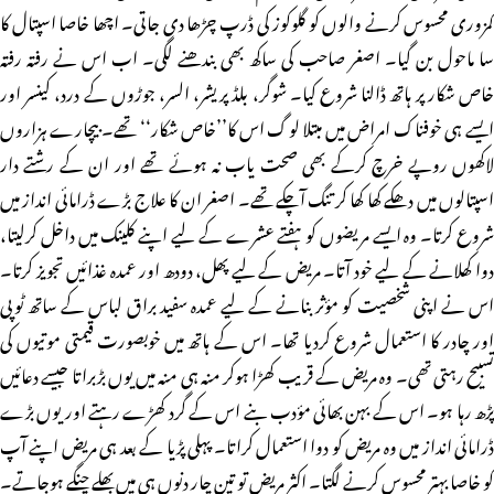
کمزوری محسوس کرنے والوں کو گلوکوز کی ڈرپ چڑھا دی جاتی۔ اچھا خاصا اسپتال کا
سا ماحول بن گیا۔ اصغر صاحب کی ساکھ بھی بندھنے لگی۔ اب اس نے رفتہ رفتہ
خاص شکار پر ہاتھ ڈالنا شروع کیا۔ شوگر، بلڈ پریشر، السر، جوڑوں کے درد، کینسر اور
ایسے ہی خوفناک امراض میں مبتلا لوگ اس کا’’خاص شکار‘‘ تھے۔ بیچارے ہزاروں
لاکھوں روپے خرچ کرکے بھی صحت یاب نہ ہوئے تھے اور ان کے رشتے دار
اسپتالوں میں دھکے کھا کھا کر تنگ آچکے تھے۔ اصغر ان کا علاج بڑے ڈرامائی انداز میں
شروع کرتا۔ وہ ایسے مریضوں کو ہفتے عشرے کے لیے اپنے کلینک میں داخل کرلیتا،
دوا کھلانے کے لیے خود آتا۔ مریض کے لیے پھل، دودھ اور عمدہ غذائیں تجویز کرتا۔
اس نے اپنی شخصیت کو مؤثر بنانے کے لیے عمدہ سفید براق لباس کے ساتھ ٹوپی
اور چادر کا استعمال شروع کردیا تھا۔ اس کے ہاتھ میں خوبصورت قیمتی موتیوں کی
تسبیح رہتی تھی۔ وہ مریض کے قریب کھڑا ہوکر منہ ہی منہ میں یوں بڑبراتا جیسے دعائیں
پڑھ رہا ہو۔ اس کے بہن بھائی مؤدب بنے اس کے گرد کھڑے رہتے اور یوں بڑے
ڈرامائی انداز میں وہ مریض کو دوا استعمال کراتا۔ پہلی پڑیا کے بعد ہی مریض اپنے آپ
کو خاصا بہتر محسوس کرنے لگتا۔ اکثر مریض تو تین چار دنوں ہی میں بھلے چنگے ہوجاتے۔