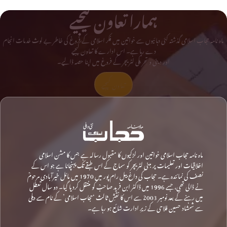
ہمارا تعاون کیجیے
ماہ نامہ حجاب اسلامی گذشتہ کئی دہائیوں سے خواتین میں فکر اسلامی کے فروغ کی خاطر بے لوث خدمات انجام
دے رہا ہے۔ اس ادارے کا تعاون کیجیے
اور دینی و تحریکی لٹریچر کے فروغ میں اپنا حصہ ڈالیے۔
تعاون کیجیے
ماہ نامہ حجاب اسلامی خواتین اور لڑکیوں کا مقبول رسالہ ہے جس کا مشن اسلامی
اخلاقیات اور تعلیمات پر مبنی لٹریچر کو سماج کے اس طبقے تک پہنچانا ہے جو اس کے
نصف کی نمائندہ ہے۔ حجاب کی داغ بیل رام پور میں 1970 میں مائل خیرآبادی مرحومؒ
نے ڈالی تھی، جسے 1996 میں ڈاکٹر ابن فرید صاحبؒ کو منتقل کردیا گیا۔ دو سال تعطل
میں رہنے کے بعد نومبر 2003 سے اس کا نقشِ ثالث ‘حجاب اسلامی’ کے نام سے دہلی
سے شمشاد حسین فلاحی کے زیرِ ادارت شائع ہو رہا ہے۔