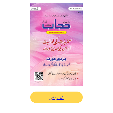
شمارہ پڑھیں