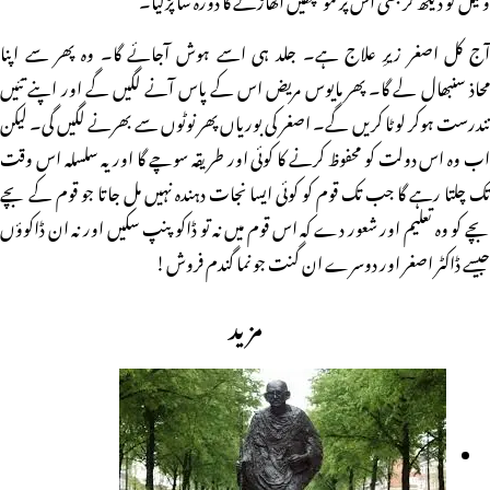
آج کل اصغر زیرِ علاج ہے۔ جلد ہی اسے ہوش آجائے گا۔ وہ پھر سے اپنا
محاذ سنبھال لے گا۔ پھر مایوس مریض اس کے پاس آنے لگیں گے اور اپنے تئیں
تندرست ہوکر لوٹا کریں گے۔ اصغر کی بوریاں پھر نوٹوں سے بھرنے لگیں گی۔ لیکن
اب وہ اس دولت کو محفوظ کرنے کا کوئی اور طریقہ سوچے گا اور یہ سلسلہ اس وقت
تک چلتا رہے گا جب تک قوم کو کوئی ایسا نجات دہندہ نہیں مل جاتا جو قوم کے بچے
بچے کو وہ تعلیم اور شعور دے کہ اس قوم میں نہ تو ڈاکو پنپ سکیں اور نہ ان ڈاکوؤں
جیسے ڈاکٹر اصغر اور دوسرے ان گنت جو نما گندم فروش!
مزید