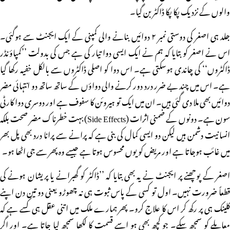
والوں کے نزدیک پکا پکا ڈاکٹر بن گیا۔
جلد ہی اصغر کی دوستی نمبر ۲ دوائیں بنانے والی کمپنی کے ایک ایجنٹ سے ہوگئی۔
اس نے اصغر کو بتایا کہ ہم نے ایک ایسی دوا تیار کی ہے جس کی بدولت ’’کمپاؤنڈر
ڈاکٹروں‘‘ کی چاندی ہوسکتی ہے۔ اس دوا کو اصلی ڈاکٹروں سے بالکل خفیہ رکھا گیا
ہے۔ اس میں چند بے ضرر درد دور کرنے والی دواؤں کے ساتھ ساتھ دو انتہائی مضر
دوائیں بھی ملا دی گئی ہیں۔ ان میں ایک تو ہیروئن کا سفوف ہے اور دوسری دوا کارٹی
سون ہے۔ دونوں کے ضمنی اثرات (Side Effects) بہت خطرناک مضر صحت بلکہ
انسانیت دشمن ہیں لیکن دو ایسی کمال کی بنی ہے کہ پرانے سے پرانا درد بھی پل بھر
میں غائب ہوجاتا ہے اور مریض کو یوں محسوس ہوتا ہے جیسے وہ پھر سے جی اٹھا ہو۔
اصغر کے پوچھنے پر ایجنٹ نے یہ بھی بتایا کہ ’’ڈاکٹر کو گھبرانے یا پریشان ہونے کی
قطعاً ضرورت نہیں۔ اول تو کسی کے پاس ثبوت ہی نہ چھوڑو یعنی دو تین دن اپنے
کلینک ہی پر رکھ کر اس کا علاج کرو۔ پھر ہمارے ملک میں اتنی عقل ہی کسے ہے کہ
معاملے کو سمجھ سکے۔ جو کچھ بھی ہو اسے قسمت کا لکھا سمجھ لیا جاتا ہے۔ اور اگر