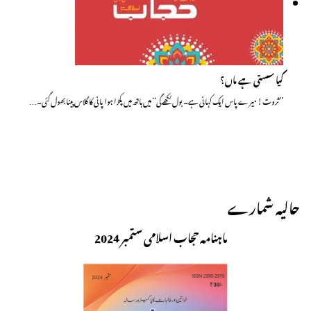
کیا سستی ہے ماں؟
’’ثروت! میرے پاس ایک کہانی ہے۔ بول لکھے گی‘‘ میں ہاتھ میں پکڑا ہوا پانی کا گلاس پینا بھول گئی۔…
حالیہ شمارے
ماہنامہ حجاب اسلامی ستمبر 2024