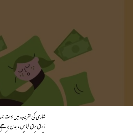
شادی کی تقریب میں بہت ہمہ 
زرق برق لباس ، بدن پر سجے