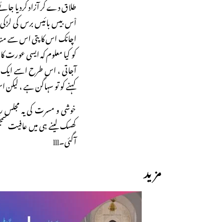
طلاق دے کر آزاد کردیا جائ
اْس بیس بائیس برس کی لڑک
اچانک اس کا پتی اس سے منہ م
کو کیا معلوم کہ ایسی عورت ک
آجاتی ، اس طرح اسے ایک ا
کہنے کو تو سہاگن ہے ، لیکن
خوشی و مسرت کی یہ مجلس رن
کھسک لینے ہی میں عافیت سمجھی۔ 
آگئی۔lll
مزید