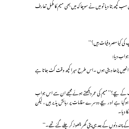
کچھ بتا دیا تو میں نے سوچا کہ میں بھی میم کا مکمل تعارف
 کی کیا مصروفیات ہیں؟‘‘
جواب دیا:
ہیں۔انھیں پڑھا دیتی ہوں ۔اس طرح میرا کچھ وقت کٹ جاتا ہے
ٓپ کے بچے؟’’ میم کی عمر دیکھتے ہوئے مجھے ان سے اس جواب
ال ہوگیا ہے اور بچے دوسرے مقامات پر رہائش پذیر ہیں ، لیکن
ا دیا۔
چند دنوں کے بعد ہی پتی گھر چھوڑ کر چلے گئے تھے۔‘‘