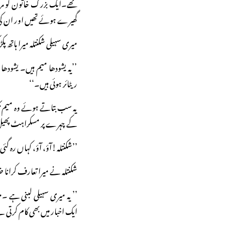
تھے۔ایک بزرگ خاتون کو مر
گھیرے ہوئے تھیں اور ان کی
میری سہیلی شکنتلہ میرا ہاتھ 
’’یہ یشودھا میم ہیں۔ یشودھا م
ریٹائر ہوئی ہیں۔‘‘
یہ سب بتاتے ہوئے وہ میم ت
کے چہرے پر مسکراہٹ پھیل
’’شکنتلہ!آؤ، آؤ، کہاں رہ گئ
شکنتلہ نے میرا تعارف کرانا ض
’’ یہ میری سہیلی لبنی ہے
ایک اخبار میں بھی کام کرتی 