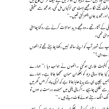
قت کٹنے لگا ۔مجھے بہت سی لڑکیاں مل گئی، جو مجھ سے حقیقی
 اور مجھ پر جان چھڑکتی تھیں۔‘‘
 کے آثار تھے ۔وہ مجھے مزید سوالات کرنے سے روکنا چاہتی
 والی تھی۔
آپ کے شوہر آپ کو اپنے ساتھ نہیں رکھنا چاہتے تھے تو انھوں
 دے دی ؟‘‘
 کیفیت طاری ہوگئی ۔انھوں نے جواب دیا :’’ ہمارے
 کیا جاتا ۔پتی دیو کو بھگوان سمان سمجھا جاتا ہے۔ ہمارے
میں بچپن ہی سے یہ پڑھایا جاتا ہے کہ لڑکی بیاہ کر جس گھر میں
سے نکلنی چاہیے ۔اگر پتی پتنی میں سمبندھ درست نہ ہوں تو
 الگ الگ رہتے ہوئے کاٹ دیتے ہیں ۔‘‘
وفان برپا تھا ۔کیا شوہر بھگوان ہے اور بیوی اس کی داسی