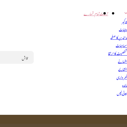
تربیت
تمام شمارے
ذکیر
ینیات
الدین کا صفحہ
ماجیات
خصیت کا ارتقا
فسانے
Search
نشائیے
ھر داری
ائدہ
یوٹی ٹپس