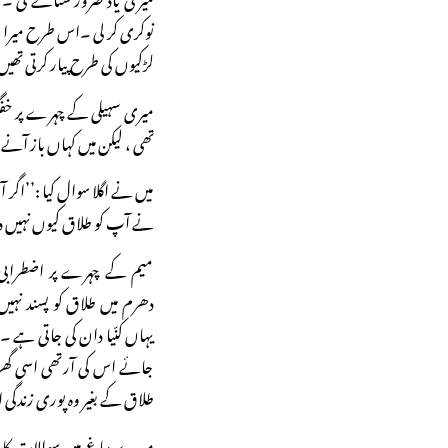
نوکری کر لی ۔اس طرح میرا و
لڑکیوں کی طرح پیار کرتی تھیں
میری سہیلی کے چہرے پر خفگی
تھی ، لیکن میں کہاں باز آنے
میں نے اگلا سوال کیا :’’اگر 
نے آپ کو طلاق کیوں نہیں
میم کے چہرے پر اضطرابی
دھرم میں طلاق کو پسند نہیں
یہاں کنّیا دان کی جاتی ہے ۔ہ
جائے اس کی آرتھی اسی گھر 
طلاق کے بغیر وہ پوری زندگی
میرے دماغ میں سوالات کا ط