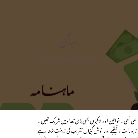
سہاگن
ڈاکٹر رضی الاسلام ندوی
ہمی تھی۔ خواتین اور لڑکیاں بھی بڑی تعداد میں شریک تھیں۔
 زیورات ، قہقہے اور خوش گپّیاں تقریب کی زینت بڑھا رہے