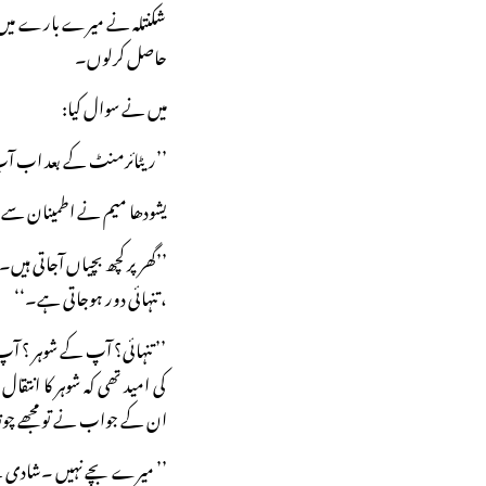
شکنتلہ نے میرے بارے میں سب 
حاصل کرلوں۔
میں نے سوال کیا:
’’ریٹائرمنٹ کے بعد اب آپ
یشودھا میم نے اطمینان سے 
’’گھر پر کچھ بچیاں آجاتی 
، تنہائی دور ہوجاتی ہے۔‘‘
’’ تنہائی؟ آپ کے شوہر ؟ ا
کی امید تھی کہ شوہر کا انتق
ان کے جواب نے تو مجھے چونک
’’ میرے بچے نہیں ۔شادی کے 