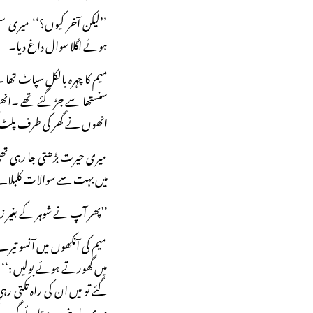
’’لیکن آخر کیوں؟‘‘ میری سہ
ہوئے اگلا سوال داغ دیا۔
میم کا چہرہ بالکل سپاٹ تھا ۔
سنستھا سے جڑ گئے تھے ۔ان
انھوں نے گھر کی طرف پلٹ کر 
میری حیرت بڑھتی جا رہی تھی
میں بہت سے سوالات کلبلان
’’پھر آپ نے شوہر کے بغیر زند
میم کی آنکھوں میں آنسو تی
میں گھورتے ہوئے بولیں :‘‘ 
گئے تو میں ان کی راہ تکتی ر
میری یاد ضرور ستائے گی ۔ل