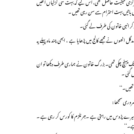
کزی حیثیت حاصل تھی، اس لیے کہ بہت سی لڑکیاں انھیں
 باتیں بہت احترام سے سن رہی تھیں ۔
پکڑ کر انہی خاتون کی طرف لے گئی۔
دگل انھوں نے مجھے کالج میں پڑھایا ہے ، ابھی چند ماہ پہلے یہ
ک پہنچ چکی تھی۔ بزرگ خاتون نے ہماری طرف دیکھا تو ان
 گئی ۔
ی تھیں۔‘‘
روری سمجھا :
 ۔میرے پڑوس میں رہتی ہے ۔جرنلزم کا کورس کر رہی ہے ۔
ہے۔‘‘