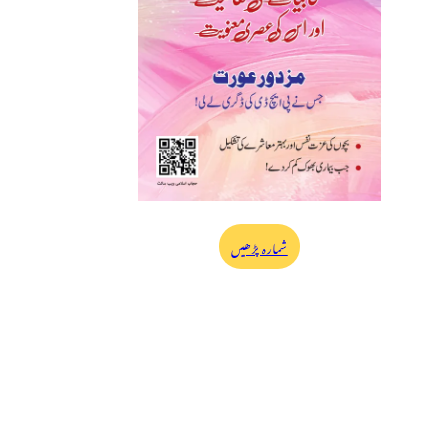
شمارہ پڑھیں