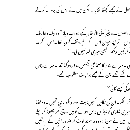
یلی نے مجھے کچوکا لگایا ، لیکن میں نے اس کی پروا نہ کرتے
انھوں نے بغیر کوئی تاثر ظاہر کیے جواب دیا:’’وہ ایک دھارمک
ھوں نے اپنا جیون اس کے لیے وقف کردیا تھا ۔اس کے بعد
نہیں دیکھا، کبھی میری خبر نہیں لی۔‘‘
 ۔میرے اندر کا صحافتی تجسّس بیدار ہوگیا تھا ۔میرے ذہن
ے لگے تھے، جن کے مجھے جوابات مطلوب تھے۔
گی کیسے کاٹی؟’’
رنے لگے ۔ان کی نگاہیں کہیں بہت دور دیکھ رہی تھیں ۔وہ فضا
میری شادی کو پچاس برس ہونے کو ہیں۔ پتی گھر چھوڑ کر چلے
ہی۔میں نے سوچا : وہ دیر سویر لوٹ کر ضرور آئیں گے ، انھیں
یکن وہ نہیں آئے ۔مایوس ہوکر میں نے ایک گرلس کالج میں