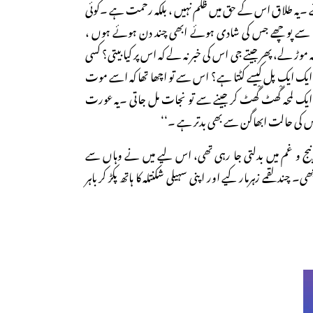
ے ۔یہ طلاق اس کے حق میں ظلم نہیں ، بلکہ رحمت ہے ۔کوئی
ی سے پوچھے جس کی شادی ہوئے ابھی چند دن ہوئے ہوں ،
وڑ لے، پھر جیتے جی اس کی خبر نہ لے کہ اس پر کیا بیتی؟ کسی
ا ایک ایک پل کیسے کٹتا ہے؟ اس سے تو اچھا تھا کہ اسے موت
یک لمحہ گْھٹ گْھٹ کر جینے سے تو نجات مل جاتی ۔یہ عورت
 اس کی حالت ابھاگن سے بھی بدتر ہے ۔‘‘
بج و غم میں بدلتی جا رہی تھی، اس لیے میں نے وہاں سے
چند لقمے زہرمار کیے اور اپنی سہیلی شکنتلہ کا ہاتھ پکڑ کر باہر