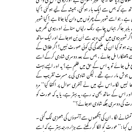
تھ ہے کہ جس سے ایک بار ہوگئی، ہمیشہ کے لیے ہوگئی ؟ کیا
 ہے ، جو اسے شوہر کے چرنوں میں دان کیا جاتا ہے ؟ کیا شوہر
باہر جاکر جہاں چاہے رنگ رلیاں منائے اور بیوی گھر میں
ر شوہر بیوی میں کسی وجہ سے اَن بَن ہوجائے اور ایک ساتھ
نہ ہو تو کیا ان کی علیحدگی کی کوئی صورت نہیں؟ اگر طلاق کے
سے چھٹکارا مل جائے ، جس کے بعد دوسری شادی کرکے اسے
قع مل جائے تو یہ اس کے حق میں ظلم ہے؟ یہ اور ایسے بہت
 جوش مار رہے تھے ، لیکن شادی کی پر مسرت تقریب کے
ھا نہیں لگا۔اس لیے میں نے آخری سوال پر اکتفا کیا‘‘ مرد
ر اس کے ساتھ بھی نہ رہے، یہ بہتر ہے، یا یہ کہ عورت کو
ت کی دوسری جگہ شادی ہوجائے؟‘‘
چہرہ تمتمانے لگا ، ان کی آنکھوں سے آنسوؤں کی جھڑی لگ گئی ۔
ں کہا :’’ عورت کو لٹکا کر رکھنے سے ہزار درجہ بہتر ہے کہ اسے