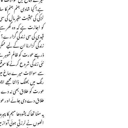
ہے؟ کیا شادی جنم جنم کا سا
لڑکی کی حیثیت حقیر مال کی سی
کو اجازت ہے کہ وہ گھر سے 
قیدی کی سی زندگی گزارے؟ اگ
زندگی گزارنا ان کے لیے ممکن 
ذریعے عورت کو ظالم شوہر 
نئی زندگی شروع کرنے کا مو
سے سوالات میرے دماغ میں
رنگ میں بھنگ ڈالنا مجھے اچ
عورت کو طلاق بھی نہ دے او
طلاق دے دی جائے اور عور
یہ سننا تھا کہ یشودھا میم کا 
انھوں نے لرزتی ہوئی آواز می