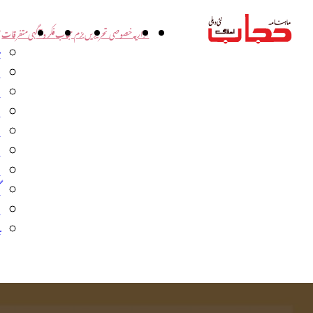
اداریہ
خصوصی تحریریں
بزم حجاب
فکر و آگہی
متفرقات
ت
د
و
س
ش
ا
ا
گ
م
ب