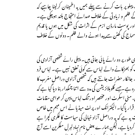
و پر بات کرنے سے پہلے ہمیں یہ اطمینان کرلینا چاہیے کہ
 ظلم و زیادتی کے خلاف صدائے احتجاج بلند ہوچکی ہے۔
شن اور پوسٹ مارڈن ازم کے اثرات کی شکل میں ہوں یا قدیم
ت سماج کی گھٹن سے پیدا ہونے والے ظلم۔ دونوں کے خلاف
ی طور پر دو رائے پائی جاتی ہیں۔ پہلی رائے شخصی آزادی کی
ات کو بھڑکانے والے لباس سے کوئی تعلق نہیں ہے۔ لباس فرد
 ہے۔ جانکار حضرات جانتے ہیں کہ شخصی آزادی دراصل مغرب کا
رہ ہے۔جسے گلوبلائزیشن کی مدد سے اتنا چمکدار بنا دیا گیا ہے کہ
، منی اسکرٹ اور مختصر اور تنگ لباس پہن کر عوامی مقامات
ہ قرار پاگیا۔ الیکٹرانک اور پرنٹ میڈیا نے اس مہم میں خاص
ہ ہے کہ یہ دراصل آزاد خیالی کی سیاست کا فکری کچرا ہے
د کردیا ہے، لیکن ہمارے بعض نام نہاد لبرل مفکرین اسے آج