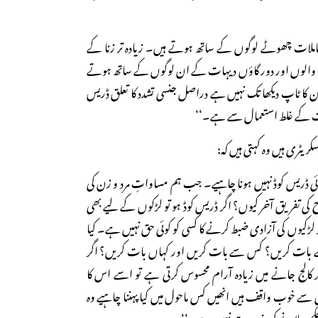
 معاملات چھوٹے لوگوں کے ساتھ ہوتے ہیں۔ زیادہ تر زنا کے
والوں اور دور گاؤں دیہات کے ان لوگوں کے ساتھ ہوتے
ین کا ٹاپ دیکھا تک نہیں ہے دراصل جنسی تشدد کا تعلق ڈریس
قت کے غلط استعمال سے ہے۔‘‘
وئی ڈریس کوڈ نہیں ہونا چاہیے۔ جب ہم مساواتِ مرد و زن کی
ی تفریق آخر کیوں؟ اگر ڈریس کوڈ ہو تو لڑکوں کے لیے بھی
 لڑکیوں کی آزادی ضبط کرنے کا کسی کو کوئی حق نہیں ہے۔ کیا
 کیسے بات کریں؟ کس سے بات کریں اور کہاں بات کریں؟ اگر
 کر کالج جانے میں زیادہ آرام محسوس کرتی ہے تو اسے اس کا
 سے خوب واقف ہیں انھیں کس ماحول میں کیا پہننا چاہیے وہ
 حکم چلانے کی ضرورت نہیں ہے۔‘‘