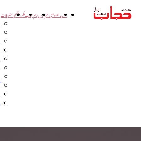
اداریہ
خصوصی تحریریں
بزم حجاب
فکر و آگہی
متفرقات
ت
د
و
س
ش
ا
ا
گ
م
ب