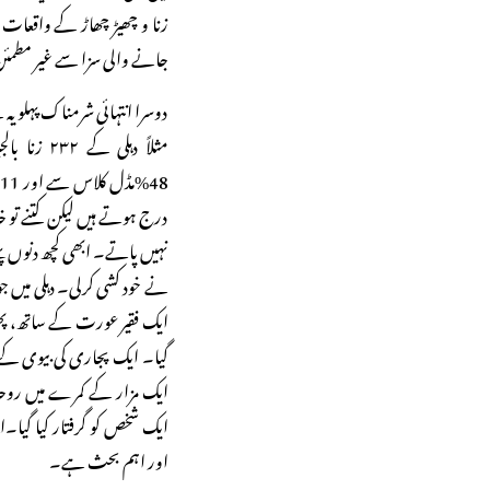
جانے والی سزا سے غیر مطمئ
دوسرا انتہائی شرمناک پہلو یہ 
%
درج ہوتے ہیں لیکن کتنے تو خ
نہیں پاتے۔ ابھی کچھ دنوں پہ
ایک فقیر عورت کے ساتھ، پھر 
ایک مزار کے کمرے میں روح
ایک شخص کو گرفتار کیا گیا۔ا
اور اہم بحث ہے۔