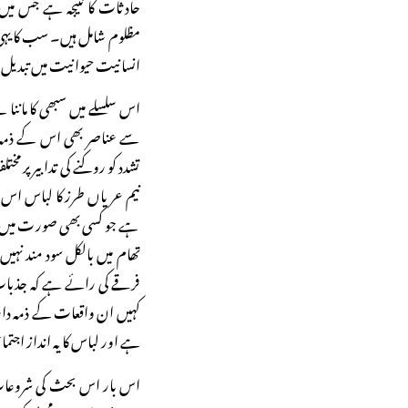
مظلوم شامل ہیں۔ سب کا یہی س
انسانیت حیوانیت میں تبدیل
اس سلسلے میں سبھی کا مان
سے عناصر بھی اس کے ذمہ دار
تشدد کو روکنے کی تدابیر پر مخ
نیم عریاں طرز کا لباس اس کے
ہے جو کسی بھی صورت میں ضب
تھام میں بالکل سود مند نہی
فرقے کی رائے ہے کہ جذبات
کہیں ان واقعات کے ذمہ دار 
ہے اور لباس کا یہ انداز اجتم
اس بار اس بحث کی شروعات 