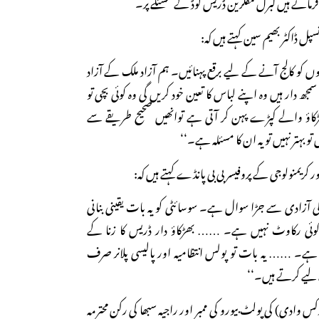
رماتے ہیں لبرل مفکرین ڈریس کوڈ کے مسئلے پر۔
سپل ڈاکٹر بھیم سین کہتے ہیں کہ:
وں کو کالج آنے کے لیے برقع پہنائیں۔ ہم آزاد ملک کے آزاد
ھ دار ہیں وہ اپنے لباس کا تعین خود کریں گی وہ کوئی بچی تو
ھڑکاؤ والے کپڑے پہن کر آتی ہے توانھیں صحیح طریقے سے
تو بہتر نہیں تو یہ ان کا مسئلہ ہے۔‘‘
ر کریمنولوجی کے پروفیسر بی بی پانڈے کہتے ہیں کہ:
 آزادی سے جڑا سوال ہے۔ سوسائٹی کو یہ بات یقینی بنانی
ں کوئی رکاوٹ نہیں ہے۔ …… بھڑکاؤ دار ڈریس کا زنا کے
ہے۔ …… یہ بات تو پولس انتظامیہ اور پالیسی پلانر صرف
ے لیے کرتے ہیں۔‘‘
کس وادی) کی پولٹ بیورو کی ممبر اور راجیہ سبھا کی رکن محترمہ