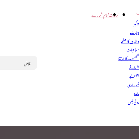
تربیت
تمام شمارے
ذکیر
ینیات
الدین کا صفحہ
ماجیات
خصیت کا ارتقا
فسانے
Search
نشائیے
ھر داری
ائدہ
یوٹی ٹپس