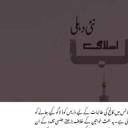
ڈریس کوڈ
عمار انس
جالس میں کالج کی طالبات کے لیے ڈریس کوڈ لاگو کیے جانے کو
 ہے۔ یہ بحث خواتین کے خلاف بڑھتے جنسی تشدد کے ان