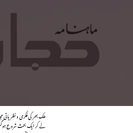
ملک بھر کی فکری و نظریاتی م
لے کر ایک بحث شروع ہوگئی