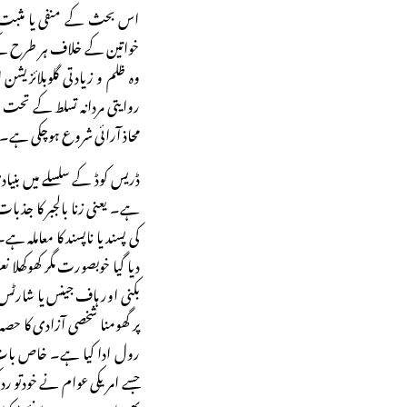
اس بحث کے منفی یا مثبت پہل
خواتین کے خلاف ہر طرح کے
وہ ظلم و زیادتی گلوبلائزی
روایتی مردانہ تسلط کے تح
محاذ آرائی شروع ہوچکی ہے۔
ڈریس کوڈ کے سلسلے میں بنیاد
ہے۔ یعنی زنا بالجبر کا جذب
کی پسند یا ناپسند کا معاملہ
دیا گیا خوبصورت مگر کھوکھلا نع
بکنی اور ہاف جینس یا شارٹس
پر گھومنا شخصی آزادی کا حص
رول ادا کیا ہے۔ خاص بات ی
جسے امریکی عوام نے خودتو ر