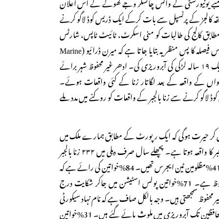
امبے یونیورسٹی کے وائس چانسلر وجے کھولے کے اس اعلان
لحقہ کالجز کے پرنسپل سے بات کرکے ایک ڈریس کوڈ لاگو کرنے
طابق کالج کی طالبات کو منی اسکرٹ، ٹائیٹ ٹاپس، شارٹس
وغیرہ پہننے سے روکے گی۔ اس فیصلہ کا پس منظر یہ بتایا جاتا ہے کہ میرن ڈرائیو (Marine
Drive) پر ایک سپاہی نے ایک ۱۹ سالہ لڑکی کی آبروریزی کی۔ ادھر غیر محفوظ شہر برائے
 کنواں کے واقعہ کے بعد لگاتار زنا کے کئی واقعات ہوئے۔
 کوڈ لاگو کرنے سے زنا بالجبر کے واقعات کو روکنے میں مدد ملے
ان کر حیرت ہوگی کہ ایک رپورٹ کے مطابق ہمارے ملک میں
ہر تیس منٹ میں ایک زنا بالجبر کا واقعہ ہوتا ہے۔ پچھلے سال صرف دہلی میں ۲۳۲ زنا بالجبر
کے واقعات ہوئے ان میں 41%مظلومین ٹین ایجرس تھیں۔ 84%خواتین کی رائے ہے کہ
دہلی خواتین کے لیے غیر محفوظ ہے۔ 71%خواتین پولس اسٹیشن میں جاکر شکایت درج
ر محفوظ سمجھتی ہیں۔ وجہ بالکل صاف ہے کہ نام نہاد سیکورٹی
مین حتی کہ صدر جمہوریہ کے محافظین تک آبروریزی میں ملوث پائے گئے ہیں۔ 31%خواتین