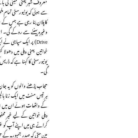
معروف شہر یعنی ممبئی کی ب
سے ہوئی کہ یونیورسٹی تمام م
کاپلان بنا رہی ہے جس کے م
خواتین یعنی دہلی میں دھولا
یونیورسٹی کا کہنا ہے کہ ڈریس
گی۔
حجاب پڑھنے والوں کو یہ ج
کرانے ہی میں اپنے آپ کو غی