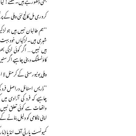
بھی ڈھورہے ہیں۔ سنئے! کیا ف
کروری مل کالج نئی دہلی کے پرن
’’ہم طالبان نہیں ہیں جو لڑکی
شہری ہیں۔لڑکیاں خود بہت سمج
ہیں نہیں… اگر کوئی لڑکی ب
کاؤنسلنگ دینی چاہیے اگر سنیں 
دہلی یونیورسٹی کے کرمنل لا او
’’ڈریس اسٹائل دراصل فرد کی
چاہیے کہ فرد کی آزادی می
واقعات سے کوئی تعلق نہیں 
اپنی ناکامی کو دلیل بنانے ک
کمیونسٹ پارٹی آف انڈیا (مار