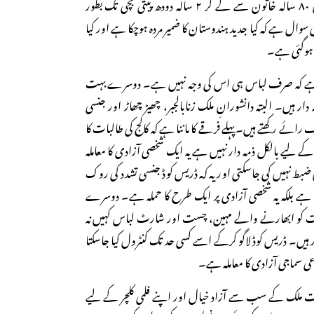
حادثات کا نتیجہ ہے جس میں ۸۰ سالہ خاتون سے لے کر ۲ سالہ دودھ پیتی بچی تک بطور
وال ہے کہ کیا جدید ہندوستان کا ضمیر مردہ ہوچکا ہے اور کیا
 ہوگئی ہے۔
نا ہے کہ صرف لباس ہی اس کی وجہ نہیں ہے۔ دوسرے بہت
 ہیں۔ البتہ دانشورانِ ملک زنابالجبر، چھیڑ چھاڑ اور جنسی
تلف رائے رکھتے ہیں۔پہلے فرقے کا ماننا ہے کہ کالج کی طالبات کا
 لیے بالکل ذمہ دار نہیں ہے یہ ایک شخصی آزادی کا معاملہ
ط نہیں کی جاسکتی اور یہ کہ ڈریس کوڈ جنسی تشدد کی روک
ں ہے بلکہ یہ شخصی آزادی پر ایک طرح کا حملہ ہے۔ دوسرے
 کو ابھارنے والے مہین، چست اور شارٹ لباس کہیں نہ
ہیں۔ ڈریس کوڈ لاگو کرکے اسے کسی حد تک کنٹرول کیا جاسکتا
اعی سماجی آزادی کا معاملہ ہے۔
ملک کے سب سے آزاد خیال اور اپنے فلمی کلچر کے لیے