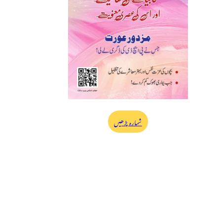
شمارہ پڑھیں