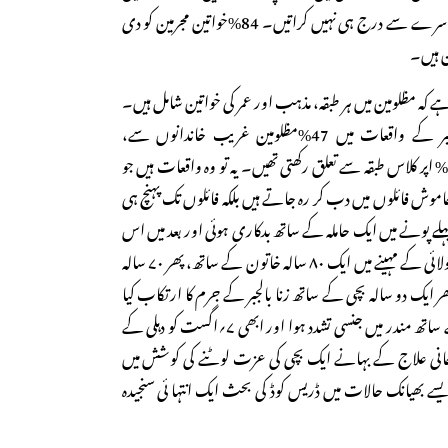
زنا و چھیڑ چھاڑ کے واقعات سرے سے درج ہی نہیں کراتیں۔ 84%خواتین مجرمین کو دی
ن ہیں۔
ہے کہ مظلومین میں ہر طبقہ، مذہب اور عمر کی خواتین شامل ہیں۔
مثلاً دہلی کے ۲۳۲ زنا بالجبر کے واقعات میں 47%مظلومین غریب خاندانوں سے،
48مڈل کلاس سے اور 11% اپر کلاس طبقہ سے تعلق رکھتی تھیں۔ یہ تو وہ واقعات ہیں جو
اموش فائلوں میں دب کر رہ جاتے ہیں بلکہ فائلوں تک پہنچ ہی
لے پونے میں ایک حاملہ کے ساتھ بدکاری ہوئی اور بعد میں اس
نے خود کشی کرلی۔ دہلی میں جولائی کے مہینے میں ایک ۸۰ سالہ خاتون کے ساتھ، پھر ۷۰ سالہ
ایک دو سالہ بچی کے ساتھ زنا بالجبر کے جرم کا ارتکاب کیا
گیا۔ ایک پجاری کی بیوی کے ساتھ مندر میں جنسی تشدد ہوا اور ابھی ۷؍اگست کو دہلی کے
انی علاج کے بہانے ایک بچی کی عزت لوٹنے کی کوشش میں
یسے بھیانک حالات میں ڈریس کوڈ کی بحث ایک انتہا ئی سنجیدہ