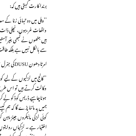
برندا کارت کہتی ہیں کہ:
’’دہلی میں دو تہائی زنا کے
واقعات غریبوں، نچلی ذات 
ہیں جنھوں نے کبھی بغیر آست
سے بالکل نہیں ہے بلکہ طا
امرتا دھون DUSUکی جنرل سکریٹری ہیں وہ کہتی ہیں کہ:
’’کالج میں لڑکیوں کے لیے ک
وکالت کرتے ہیں تو اس طرح ک
ہوناچاہیے ڈریس کوڈ کو لے کر
ہمیں یہ ماننا پڑے گا کہ ہم
کوئی لڑکی مائیکروں جینز پہن
اختیار ہے ۔ لڑکیاں روایتوں
خوب جانتی ہیں کسی کوان پر