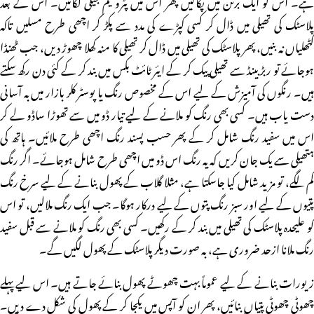
ہے۔ اس کو ایک برتن میں پکالیں پھر اس میں پٹرولیم جیلی لگائیں۔ اس کے بعد
پلاسٹک کی تھیلی میں ڈال کر کسی کپڑے کی مدد سے پکڑ کر اچھی طرح مسلیں تاکہ
گٹھلیاں نہ بنیں، پھر پلاسٹک کی تھیلی میں ڈال کر تھیلی کا منہ کھلا چھوڑ دیں، جب ٹھنڈا
ہوجائے تو ربڑ بینڈ سے تھیلی پیک کر کے ایئر ٹائٹ بکس میں بند کر کے کئی دن رکھ سکتے
ہیں۔ رنگوں کی آمیزش کے لیے اس کے مخصوص رنگ یا پوسٹر کلر بازار میں بہ آسانی
دست یاب ہیں۔ کسی بھی رنگ کو ملانے کے لیے تیار ڈو میں سے تھوڑا ساڈو لے کر
اس میں سفید رنگ شامل کر کے پھر حسب پسند رنگ اچھی طرح ملائیں۔ ہاتھ کی
ہتھیلی سے یک جان کریں کہ یہ رنگ اس ڈو میں اچھی طرح شامل ہوجائے۔ اگر رنگ
کم لگے، تو مزید شامل کیا جاسکتا ہے، مثلا گلاب کے پھول بنانے کے لیے سرخ رنگ
پتیوں کے لیے اور سبز رنگ پتوں کے لیے درکار ہوگا۔ جب ایک رنگ ملالیں، تو اس
کو علیحدہ پلاسٹک کی تھیلی میں بند کر کے رکھیں۔ کسی بھی رنگ کو ملانے سے قبل سفید
رنگ ملانا ازحد ضروری ہے، بہ صورت دیگر پلاسٹک کے پھول لگیں گے۔
زیورات بنانے کے لیے عموماً بہت چھوٹے پھول بنائے جاتے ہیں۔ اس لیے پہلے
چھوٹی چھوٹی پتیاں بنائیں، پھر ان کو آپس میں یکجا کر کے پھول کی شکل دے دیں۔