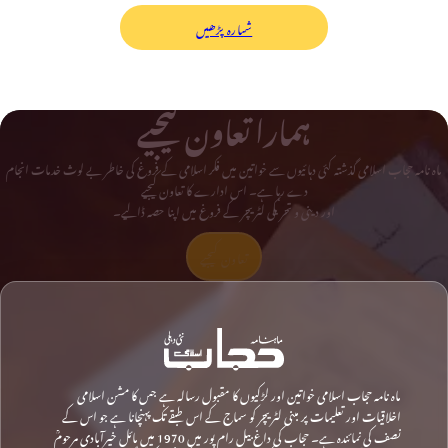
شمارہ پڑھیں
ہمارا تعاون کیجیے
ماہ نامہ حجاب اسلامی گذشتہ کئی دہائیوں سے خواتین میں فکر اسلامی کے فروغ کی خاطر بے لوث خدمات انجام
دے رہا ہے۔ اس ادارے کا تعاون کیجیے
اور دینی و تحریکی لٹریچر کے فروغ میں اپنا حصہ ڈالیے۔
تعاون کیجیے
ماہ نامہ حجاب اسلامی خواتین اور لڑکیوں کا مقبول رسالہ ہے جس کا مشن اسلامی
اخلاقیات اور تعلیمات پر مبنی لٹریچر کو سماج کے اس طبقے تک پہنچانا ہے جو اس کے
نصف کی نمائندہ ہے۔ حجاب کی داغ بیل رام پور میں 1970 میں مائل خیرآبادی مرحومؒ