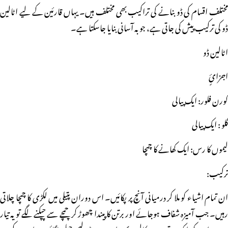
مختلف اقسام کی ڈو بنانے کی تراکیب بھی مختلف ہیں۔ یہاں قارئین کے لیے اٹالین
ڈو کی ترکیب پیش کی جاتی ہے، جو بہ آسانی بنایا جاسکتا ہے۔
اٹالین ڈو
اجزائٍ
کورن فلور: ایک پیالی
گلو : ایک پیالی
لیموں کا رس: ایک کھانے کا چمچا
ترکیب:
ان تمام اشیاء کو ملا کر درمیانی آنچ پر پکائیں۔ اس دوران پتیلی میں لکڑی کا چمچا چلاتی
رہیں۔ جب آمیزہ شفاف ہوجائے اور برتن کا پیندا چھوڑ کر چمچے سے چپکنے لگے تو یہ تیار