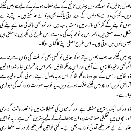
پھول بنالیں، تو سوکھنے دیں بہترین نتائج کے لیے خشک ہونے کے لیے چوبیس گھنٹے
دیں۔ گلو کی مدد سے پھولوں کے اوپر موتی یانگ بھی چپکائے جاسکتے ہیں۔ پتے بنانے
ہوں تو پتے کے کٹر بھی بازار میں دست یاب ہیں اور خود بھی ہاتھ کی مدد سے پتے کی
شکل دے سکتی ہیں، پھر اس پر ٹوتھ پک کی مدد سے اس طرح کی لکیریں بناسکتی ہیں
جیسی پتوں میں ہوتی ہیں۔ اس طرح اصلی پتے کا گمان ہوگا۔
چوبیس گھنٹے بعد جب پھول پتے سوکھ جائیں تو کسی بھی کرافٹ کی دکان سے بندے
انگوٹھی وغیرہ کا بیس لے آئیں اور اس پر گلو لگائیں، پھر اس پر تھوڑی تیار شدہ اٹالین
ڈو لگائیں۔ اس کے بعد دوبارہ گلو لگا کر اس پر یہ پھول ، پتے، موتی، نگ وغیرہ سے
آرائش کریں اور چوبیس گھنٹے خشک ہونے دیں۔ یہ خوب صورت ڈو درک کی جیولری
تیار ہے۔
ڈو ورک ایک بہترین مشغلہ ہے اور گرمیوں کی تعطیلات میں بامقصد وقت گزاری
اور بچوں میں تخلیقی صلاحیت پروان چڑھانے کے لیے بہترین عمل ہے۔ یہ خواتین
خانہ کے لیے گھر بیٹھے آمدنی کا ذریعہ بھی ہے۔ کئی خواتین گھر بیٹھے ڈو ورک سکھا رہی