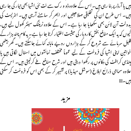
ہیں یا آرڈر پر بنا رہی ہیں۔ اس کے علاوہ ڈو و رک سے نت نئی اشیا بھی تیار کی جا رہی
ہیں۔ اس طرح ان کی تخلیقی صلاحیتیں اور ابھر کر سامنے آرہی ہیں۔ انٹرنیٹ کی
بدولت آن لائن بھی سکھایا جا رہا ہے۔ اس کے علاوہ ٹریننگ سینٹر کھول لیے ہیں،
کیوں کہ یہ ایک منافع بخش کاروبار کی حیثیت اختیار کرتا جا رہا ہے۔ یہ کام چند ہزار کے
قلیل سرمائے سے شروع کر کے ہزاروں روپے ماہانہ کمائے جاسکتے ہیں۔ گھر بیٹھی
خواتین اپنی اشیا کی فروخت کے لیے عموماً مختلف نمائشوں میں اسٹال لگاتی ہیں یا
ہینڈی کرافٹ کی دکانوں پر رکھوا دیتی ہیں اور شرح منافع طے کرلیتی ہیں۔ اس کے
علاوہ سماجی ذرائع ابلاغ (سوشل میڈیا) پر تشہیر کر کے بھی اس کو فروخت کر سکتی
ہیں۔lll
مزید