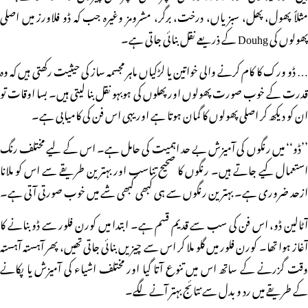
مثلاً پھول، پھل، سبزیاں، درخت، برگر، مشرومز وغیرہ جب کہ ڈو فلاورز میں اصلی
پھولوں کی Douhg کے ذریعے نقل بنائی جاتی ہے۔
… ڈو ورک کا کام کرنے والی خواتین یا لڑکیاں ماہر مجسمہ ساز کی حیثیت رکھتی ہیں کہ وہ
قدرت کے خوب صورت پھولوں اور پھلوں کی ہوبہو نقل بنا لیتی ہیں۔ بسا اوقات تو
ان کو دیکھ کر اصلی پھولوں کا گمان ہوتا ہے اور یہی اس فن کی کامیابی ہے۔
’’ڈو‘‘ میں رنگوں کی آمیزش بے حد اہمیت کی حامل ہے۔ اس کے لیے مختلف رنگ
استعمال کیے جاتے ہیں۔ رنگوں کا صحیح تناسب اور بہترین طریقے سے اس کو ملانا
ازحد ضروری ہے۔ بہترین رنگوں سے ہی کبھی کبھی شے میں خوب صورتی آتی ہے۔
آٹالین ڈو، اس فن کی سب سے قدیم قسم ہے۔ ابتدا میں کورن فلور سے ڈو بنانے کا
آغاز ہوا تھا۔ کورن فلور میں گلو ملا کر اس سے چیزیں بنائی جاتی تھیں، پھر آہستہ آہستہ
وقت گزرنے کے ساتھ اس میں تنوع آتا گیا اور مختلف اشیاء کی آمیزش یا پکانے
کے طریقے میں رد و بدل سے نتائج بہتر آنے لگے۔