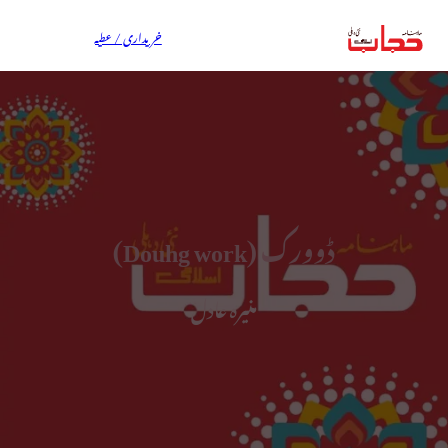
خریداری / عطیہ
ڈوورک (Douhg work)
منیرہ عادل