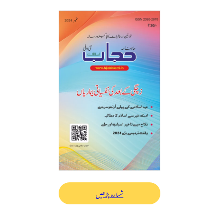
شمارہ پڑھیں