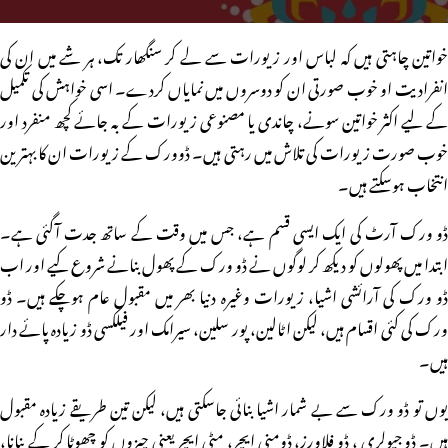
خواتین چاہتی ہیں کہ لباس اور زیورات سے لے کر سنگھار تک، ہر شے میں ان کی
انفرادیت او خوب صورتی ان کو دوسروں میں نمایاں کردے۔ اسی خواہش کی تکمیل
کے لیے اکثر خواتین سونے، چاندی یا مصنوعی زیورات کے بہ جائے کچھ منفرد اور
خوب صورت زیورات کی تلاش میں رہتی ہیں۔ ڈوورک کے زیورات ان کا بہترین
انتخاب ہوسکتے ہیں۔
ڈو ورک آرٹ کی ایک ایسی قسم ہے، جس میں وقت کے ساتھ جدت آگئی ہے۔
ابتدا میں پھولوں کو دیکھ کر لوگوں نے ڈو ورک کے پھول بنانے شروع کیے اور اب
ڈو ورک کی آرائشی اشیا، زیورات وغیرہ دنیا بھر میں مقبول عام ہوچکے ہیں۔ ڈو
ورک کی کئی اقسام ہیں، لیکن اٹالین، پور سلین، سیرامک اور فیلکسی ڈو زیادہ پائے دار
ہیں۔
یوں تو ڈو ورک سے بے شمار اشیا بنائی جاسکتی ہیں، لیکن تین طریقے زیادہ مقبول
ہیں۔ ڈو جیولری ، ڈو فلاورز، ڈومنی ایچر، مٹی ایچر یعنی چیزوں کو چھوٹا کر کے بنانا،