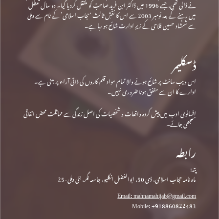
نے ڈالی تھی، جسے 1996 میں ڈاکٹر ابن فرید صاحبؒ کو منتقل کردیا گیا۔ دو سال تعطل
میں رہنے کے بعد نومبر 2003 سے اس کا نقشِ ثالث ‘حجاب اسلامی’ کے نام سے دہلی
سے شمشاد حسین فلاحی کے زیرِ ادارت شائع ہو رہا ہے۔
ڈسکلیمر
اس ویب سائٹ پر شائع ہونے والا تمام مواد قلم کاروں کی ذاتی آراء پر مبنی ہے۔
ادارے کا ان سے متفق ہونا ضروری نہیں۔
افسانوی ادب میں پیش کردہ واقعات و شخصیات کی اصل زندگی سے مماثلت محض اتفاقی
سمجھی جائے۔
رابطہ
پتہ:
ماہ نامہ حجاب اسلامی، ڈی 50، ابوالفضل انکلیو، جامعہ نگر، نئی دہلی-25
Email: mahnamahijab@gmail.com
Mobile: +918860822483