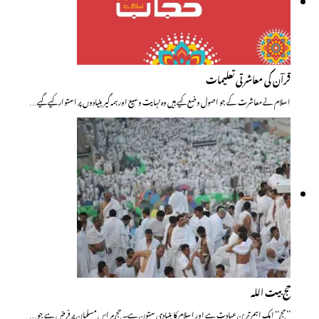
قرآن کی معاشرتی تعلیمات
اسلام نے معاشرت کے جو اصول وضع کیے ہیں وہ نہایت وسیع اور ہمہ گیر بنیادوں پر استوار کیے گیے…
حج بیت اللہ
’’حج‘‘ ایک اہم ترین عبادت ہے اور اسلام کا بنیادی ستون ہے۔ حج ہر اس مسلمان پر فرض ہے جو…