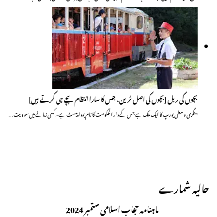
بچوں کی ریل [بچوں کی اصل ٹرین، جس کا سارا انتظام بچے ہی کرتے ہیں]
ہنگری وسطی یورپ کا ایک ملک ہے جس کے دار الحکومت کا نام بودا پیسٹ ہے۔ کسی زمانے میں سوویت…
حالیہ شمارے
ماہنامہ حجاب اسلامی ستمبر 2024