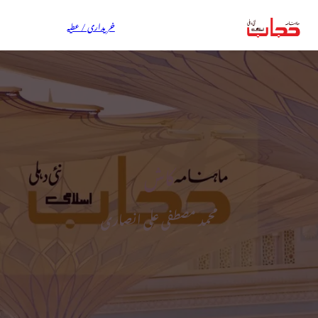
خریداری / عطیہ
کاش
محمد مصطفی علی انصاری