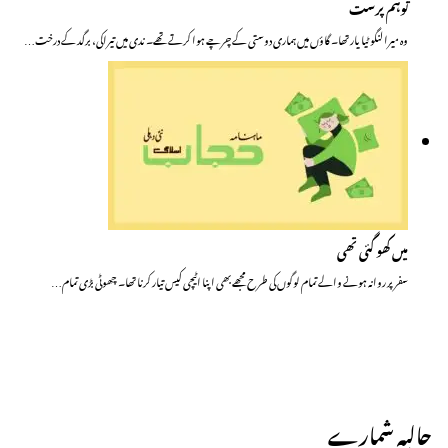
توہم پرست
وہ میرا لنگوٹیا یار تھا۔ گاؤں میں ہماری دوستی کے چرچے ہوا کرتے تھے۔ ندی میں تیراکی، برگد کے درخت…
میں کھو گئی تھی
سفر پر روانہ ہونے والے تمام لوگوں کی طرح مجھے بھی اپنا اٹیچی کیس تیار کرنا تھا۔ چھوٹی بڑی تمام…
حالیہ شمارے