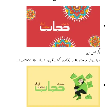
اگر اس دن
میں اندر داخل ہوا تو دائیں ہاتھ والی کوٹھری کے اندر نظر پڑی۔ اندر ایک لڑکا بے تحاشا رو رہا…