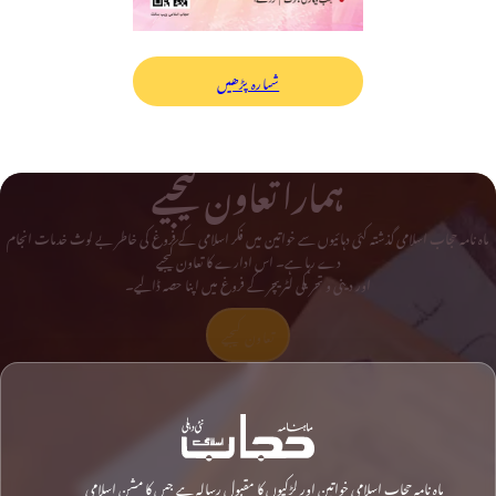
شمارہ پڑھیں
ہمارا تعاون کیجیے
ماہ نامہ حجاب اسلامی گذشتہ کئی دہائیوں سے خواتین میں فکر اسلامی کے فروغ کی خاطر بے لوث خدمات انجام
دے رہا ہے۔ اس ادارے کا تعاون کیجیے
اور دینی و تحریکی لٹریچر کے فروغ میں اپنا حصہ ڈالیے۔
تعاون کیجیے
ماہ نامہ حجاب اسلامی خواتین اور لڑکیوں کا مقبول رسالہ ہے جس کا مشن اسلامی