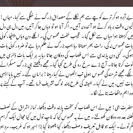
بے آبرو ہوکر ترے کوچے سے ہم نکلے کے مصداق بزرگ نے خفگی سے کہا، میاں!
کیوں وقت برباد کرتے ہو آئندہ نہ آئیں۔ اگر آنا ہو تو وہاں جاکر آئیں، میں دل ہی دل
میں کڑھتا ہوا وہاں سے نکل گیا۔ عجیب خفت محسوس کی۔ اگلے دن وہاں پہنچا، کوئی
بات محسوس نہ کی، رات بھر سوچتا رہا جب بزرگ نے حکم دیا ہے تو ضرور کوئی بات
ہوگی۔ کئی دن پابندی سے اس قصاب کی دوکان جاتا رہا۔ ہر ایک بات ڈائری میں
نوٹ کرتا جاتا۔ آج بڑے سرخ رو کی طرح کٹیا گیا۔ مجھے دیکھتے ہی بزرگ مسکرانے
لگے، مجھے شرمندگی محسوس ہوئی تب انھوں نے کہا، بیٹا! برا مان گئے۔ نہیں بابا ایسی
بات نہیں، میں نے کہا۔ ہمیشہ کی طرح چند لوگ تشریف فرما تھے۔ آپ کے کہنے پر
وہ اہم واقعات بتانے لگا۔
حضرت جی! میں نے اس قصاب کو سخت پابند وقت دیکھا، نماز اشراق کے نصف
گھنٹہ بعد وہ دوکان کھولتے۔ میں نے یہ محسوس کیا کہ ناپ تول میں کیا مجال ایک گرام
کم تولے۔ ایک جو قابل تعریف وصف دیکھا، کیا چھوٹا کیا بڑا امیر ہو کہ غریب، مرد ہو