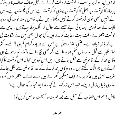
کہ زن اپنا ہو کہ پرایا سب کو گوشت فروخت کرنے سے قبل صاف صاف بتا دیتے کہ
یہ پوٹلہ کا گوشت، یہ چھلی کا گوشت، یہ مینڈی کا گوشت ہے اس کی قیمت یہ ہے۔ میں
نے انہیں کبھی خون فروخت کرتے نہیں دیکھا۔ میں نے یہ خاص بات نوٹ کی، وہ ہر
گاہک کے بعد فوری ایک بوٹی اپنے حصے سے نکال کر الگ رکھ دیتے ہیں۔ ہڈی سے
گوشت چھڑاتے وقت بہت رعایت کرتے ہیں۔ کیا مجال کبھی کسی نے شکایت کی
ہے کہ ہڈی زیادہ ہے۔ جتنی مقدار ہوتی ہے اس سے دو چار گرام کم ہی ڈالتے۔ اکثر
نماز ظہر سے قبل سارا مال ختم ہو جاتا ہے اگر کبھی بچ جائے وقت نماز ہوتے ہی
دکان بند کر کے خاموشی سے نکل جاتے ہیں۔ میں اس ٹوہ میں تھا کہ اس گوشت کا کیا
کرتے ہیں جو الگ رکھتے ہیں۔ وہ دوکان بند کرنے کے بعد خاموشی سے نکل جاتے
غریب بستی میں جاکر ہر روز ایک مسکین گھرانے میں دے آتے۔ منتظر کتوں کو وہ
ساری ہڈیاں ڈال دیتے۔ تب اس بزرگ نے کہا، بتاؤ بیٹا تمہارا کیا خیال ہے؟
کاش ! ہم اس قصاب کے عمل سے کچھ عبرت و نصیحت حاصل کریں تو؟
مزید