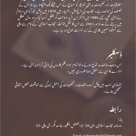
اخلاقیات اور تعلیمات پر مبنی لٹریچر کو سماج کے اس طبقے تک پہنچانا ہے جو اس کے
نصف کی نمائندہ ہے۔ حجاب کی داغ بیل رام پور میں 1970 میں مائل خیرآبادی مرحومؒ
نے ڈالی تھی، جسے 1996 میں ڈاکٹر ابن فرید صاحبؒ کو منتقل کردیا گیا۔ دو سال تعطل
میں رہنے کے بعد نومبر 2003 سے اس کا نقشِ ثالث ‘حجاب اسلامی’ کے نام سے دہلی
سے شمشاد حسین فلاحی کے زیرِ ادارت شائع ہو رہا ہے۔
ڈسکلیمر
اس ویب سائٹ پر شائع ہونے والا تمام مواد قلم کاروں کی ذاتی آراء پر مبنی ہے۔
ادارے کا ان سے متفق ہونا ضروری نہیں۔
افسانوی ادب میں پیش کردہ واقعات و شخصیات کی اصل زندگی سے مماثلت محض اتفاقی
سمجھی جائے۔
رابطہ
پتہ:
ماہ نامہ حجاب اسلامی، ڈی 50، ابوالفضل انکلیو، جامعہ نگر، نئی دہلی-25
Email: mahnamahijab@gmail.com