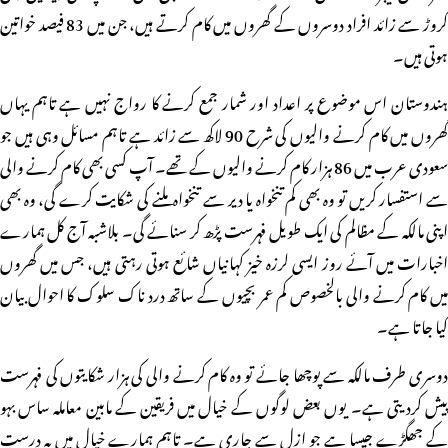
کروڑ سے زائد افراد دوسروں کے گھروں میں کام کرتے ہیں، جن میں 83 فیصد خواتین
ہوتی ہیں۔
ہندوستان اس موضوع پر اعداد اور شمار جمع کرنے کا رواج نہیں ہے تاہم یہاں
گھروں میں کام کرنے والیوں کی شرح 90 لاکھ سے زائد ہے تاہم مسائل وہی ہیں جو
سعودی عرب میں 86 ہزار کام کرنے والیوں کے تھے۔ آپ کسی بھی کام کرنے والی
سے استفسار کریں تو وہ بھی کم تنخواہ یا دیر سے تنخواہ ملنے کی شکایت کرے گی، وہ بھی
اپنی مالکہ کے مظالم کی ایک طویل فہرست پڑھ کر سنائے گی۔ بلاشبہ آج کل ہمارے
اخبارات میں آئے روز ایسی لرزہ خیز کہانیاں شائع ہوتی رہتی ہیں، جس میں گھروں
میں کام کرنے والی بالخصوص کم عمر بچیوں کے ساتھ درد ناک سلوک کا احوال بیان
کیا جاتا ہے۔
دوسری طرف مالکہ سے پوچھا جائے تو وہ کام کرنے والی کی ہزار شکایتوں کی فہرست
پیش کردیتی ہے۔ یوں بعض لوگوں کے خیال میں فریقین کے مابین معاملہ ساس بہو
کے جھگڑے جیسا ہے جو ازل سے جاری ہے۔ تاہم ہمارے خیال میں یہ درست