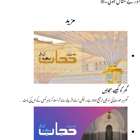
مزید
گھر کو کیسے سجائیں
گھر ہر عورت کی اولین ترجیح ہوتا ہے۔ لیکن اسے قرینے سے آراستہ کرنا ہر کسی کے بس کی بات…