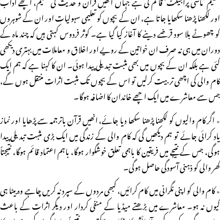
تنظیم ’ماسی پراجیکٹ‘ قائم کی ہے جہاں انھیں قرآن و حدیث کی تعلیم، اچھے آداب
اور لکھنا پڑھنا سکھایا جاتا ہے، ان کے بچوں کو تعلیمی سہولیات اور ان کے شوہروں
کو چھوٹے بلا سود قرضے دینے کا آغاز کیا گیا ہے۔ کوثر فردوس کہتی ہیں کہ چند ماہ کے
دوران میں ہی نہ صرف ان خواتین کے رویے اور اخلاق و معاملات میں بہتری دیکھی
گئی ہے بلکہ ان کے بچوں میں بھی مثبت تبدیلی پیدا ہوئی۔ ان کا کہنا ہے کہ ہم ایک
کام والی کی اچھی تربیت کرلیں تو اس کے بچوں تک مثبت اثرات منتقل ہوں گے،
جس سے معاشرے میں ایک اچھے خاندان کا اضافہ ہوگا۔
٭ اگر کام والیوں کو لکھنا پڑھنا سکھا دیا جائے، انھیں قرآن باترجمہ سے پڑھایا اور نماز
یاد کرائی جائے تو ہم دیکھیں گی کہ کام والی کے زندگی میں ایک بڑی مثبت تبدیلی پیدا
ہوگی، جس کے نتیجے میں فریقین کا باہمی تعلق خوشگوار ہوگا، باہم اعتماد قائم ہوگا، نتیجتاً
گھر والی کو ذہنی آسودگی حاصل ہوگی۔
٭ کام والی کو اپنی نگرانی میں کام کرائیں، کبھی مردوں کے سپرد نہ کریں چاہے وہ بیٹا ہی
کیوں نہ ہو۔ معاشرے میں بڑھتے میڈیا کے منفی کردار اور دیگر اثرات کے باعث