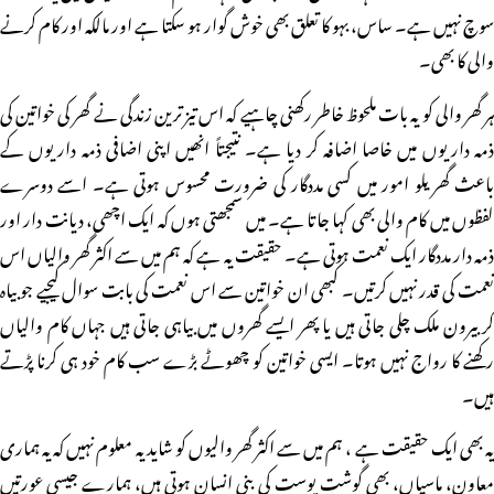
سوچ نہیں ہے۔ ساس، بہو کا تعلق بھی خوش گوار ہو سکتا ہے اور مالکہ اور کام کرنے
والی کا بھی۔
ہر گھر والی کو یہ بات ملحوظ خاطر رکھنی چاہیے کہ اس تیز ترین زندگی نے گھر کی خواتین کی
ذمہ داریوں میں خاصا اضافہ کر دیا ہے۔ نتیجتاً انھیں اپنی اضافی ذمہ داریوں کے
باعث گھریلو امور میں کسی مددگار کی ضرورت محسوس ہوتی ہے۔ اسے دوسرے
لفظوں میں کام والی بھی کہا جاتا ہے۔ میں سمجھتی ہوں کہ ایک اچھی، دیانت دار اور
ذمہ دار مددگار ایک نعمت ہوتی ہے۔ حقیقت یہ ہے کہ ہم میں سے اکثر گھر والیاں اس
نعمت کی قدر نہیں کرتیں۔ کبھی ان خواتین سے اس نعمت کی بابت سوال کیجیے جو بیاہ
کر بیرون ملک چلی جاتی ہیں یا پھر ایسے گھروں میں بیاہی جاتی ہیں جہاں کام والیاں
رکھنے کا رواج نہیں ہوتا۔ ایسی خواتین کو چھوٹے بڑے سب کام خود ہی کرنا پڑتے
ہیں۔
یہ بھی ایک حقیقت ہے ، ہم میں سے اکثر گھر والیوں کو شاید یہ معلوم نہیں کہ یہ ہماری
معاون، ماسیاں، بھی گوشت پوست کی بنی انسان ہوتی ہیں، ہمارے جیسی عورتیں