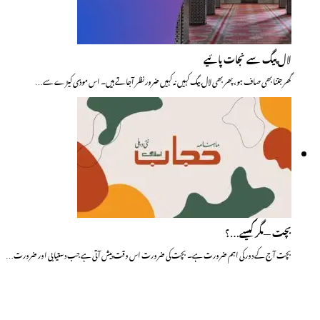
لال پیگ سے نجات پائیے
گھر جتنا بھی صاف ہو، پھر بھی لال بیگ کہیں نہ کہیں ضرور نظر آجاتے ہیں۔ اس موذی کیڑے سے…
بچت —مگر کیسے…؟
بچت آج کے دور کی اہم ضرورت ہے۔ بچت کی ضرورت اس وقت پیش آتی ہے جب دستیابی اور ضرورت…