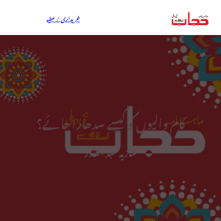
خریداری / عطیہ
کام والیوں کو کیسے سدھارا جائے؟
شازیہ عبد القادر