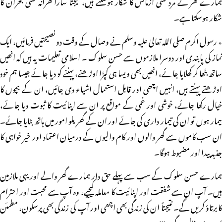
ہمارے گھر کے مرد کسی آزمائش کا شکار ہوسکتے ہیں، نتیجتاً سارا گھرانہ کسی بحران کا
شکار ہوسکتا ہے۔
٭ رسول اکرم صلی اللہ تعالیٰ علیہ وسلم نے وصال کے وقت دو نصیحتیں فرمائیں، ایک
نماز کی پابندی اور دوسرا ملازموں سے حسن سلوک ۔ اسلامی تعلیمات یہ ہیں کہ انھیں
ساتھ بٹھا کر کھلایا جائے، انھیں بھی ویسا ہی کپڑا اوڑھنے، پہننے کو دیا جائے جیسا ہم خود
اوڑھتے پہنتے ہیں، انہیں اچھی اور قابل استعمال اشیاء دی جائیں، ان کے بچوں کا
خیال رکھا جائے، خوشی اور غمی کے مواقع پر ان سے اپنائیت کا ثبوت دیا جائے،
بیمار ہوں تو ان کی تیمار داری کی جائے اور ان کے گھریلو امور میں ہاتھ بٹایا جائے۔
ان سب کاموں سے گھر والوں اور کام والیوں کے درمیان اعتماد اور خیر خواہی کا
جذبہ پیدا اور مضبوط ہوگا۔
ہمارے حسن سلوک کے سب سے پہلے حق دار ہمارے گھر والے اور یہی ملازمین
ہیں۔ آپ ان سے شفقت اور اپنائیت کا معاملہ کیجیے، وہ آپ سے محبت اور احترام
کا برتاؤ کریں گے۔ نتیجتاً ان کی زندگی بھی اچھی اور آپ کی زندگی بھی پرسکون، مطمئن
اور بے مثال ہوگی۔lll