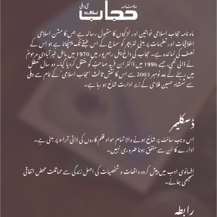
ماہ نامہ حجاب اسلامی خواتین اور لڑکیوں کا مقبول رسالہ ہے جس کا مشن اسلامی
اخلاقیات اور تعلیمات پر مبنی لٹریچر کو سماج کے اس طبقے تک پہنچانا ہے جو اس کے
نصف کی نمائندہ ہے۔ حجاب کی داغ بیل رام پور میں 1970 میں مائل خیرآبادی مرحومؒ
نے ڈالی تھی، جسے 1996 میں ڈاکٹر ابن فرید صاحبؒ کو منتقل کردیا گیا۔ دو سال تعطل
میں رہنے کے بعد نومبر 2003 سے اس کا نقشِ ثالث ‘حجاب اسلامی’ کے نام سے دہلی
سے شمشاد حسین فلاحی کے زیرِ ادارت شائع ہو رہا ہے۔
ڈسکلیمر
اس ویب سائٹ پر شائع ہونے والا تمام مواد قلم کاروں کی ذاتی آراء پر مبنی ہے۔
ادارے کا ان سے متفق ہونا ضروری نہیں۔
افسانوی ادب میں پیش کردہ واقعات و شخصیات کی اصل زندگی سے مماثلت محض اتفاقی
سمجھی جائے۔
رابطہ