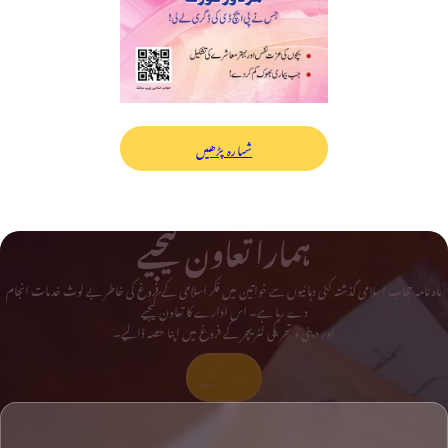
شمارہ پڑھیں
ہمارا تعاون کیجیے
ماہ نامہ حجاب اسلامی گذشتہ کئی دہائیوں سے خواتین میں فکر اسلامی کے فروغ کی خاطر بے لوث خدمات انجام
دے رہا ہے۔ اس ادارے کا تعاون کیجیے
اور دینی و تحریکی لٹریچر کے فروغ میں اپنا حصہ ڈالیے۔
تعاون کیجیے