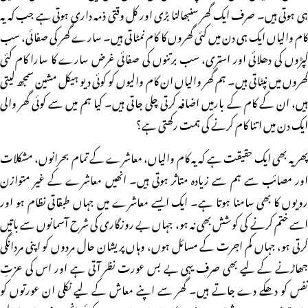
ہی ہوتی ہیں۔ صرف ایک گھر سنبھالنا بڑی اور کل وقتی ذمہ داری ہوتی ہے جب کہ یہ
کام والیاں ایک ہی دن میں کئی گھروں کا کام نمٹاتی ہیں۔ سارے گھر کی صفائی، سب
کپڑوں کی دھلائی اور استری، سب برتنوں کی صفائی غرض سارے کا سارا کام کئی
گھروں میں نپٹاتی ہیں۔ ہم گھر والیاں ان کام والیوں کو کوئی دیو ہیکل مشین سمجھ لیتی
ہیں، ان کے کام کے بارمیں اضافہ کرتی چلی جاتی ہیں۔ کیا ہم میں سے کوئی گھر والی
ایک دن میں اتنا کام کرنے کی ہمت رکھتی ہے؟
پھر یہ بھی ایک حقیقت ہے کہ یہ کام والیاں، معاشرے کے تمام بحرانوں، مشکلات
اور مصائب سے ہم سے زیادہ متاثر ہوتی ہیں۔ انھیں معاشرے کے غیر متوازن
رویوں کا بھی سامنا ہوتا ہے۔ ایک ایسے معاشرے میں جہاں طبقاتی نظام ہو اور
اسے ختم کرنے کی کوشش بھی نہ ہو، جہاں بے روزگاری کی شرح آسمانوں سے باتیں
کرتی ہو، جہاں کم اجرت کے مسائل ہوں، وہاں پریشان حال مردوں کو اپنی مردانگی
جھاڑنے کے لیے بھی صرف یہی بے بس عورت نظر آتی ہے اور اس کی عزتِ
نفس کو دھکے دے جاتے ہیں۔ گھر سے اپنے معاش کے لیے نکلی ان عورتوں کو