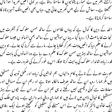
راستے بھر میں بے شمار پریشانیوں کا سامنا رہتا ہے، ہر کوئی انھیں خریدا ہوا مال
سمجھتا ہے۔ معاش کے لیے جس گھر میں جاتی ہیں، وہاں بھی انھیں ہتک آمیز برتاؤ کا
سامنا کرنا پڑتا ہے۔
اللہ کے دین کا کمال ہے کہ یہاں غلاموں کے ساتھ حسن سلوک کو آخرت میں
نجات کا باعث قرار دیا گیا۔ یہاں مویشیوں کے ساتھ بھی انسانوں جیسا سلوک
کرنے کا حکم دیا کہ انھیں پیٹ بھر کر کھلایا جائے، مارنے سے گریز کیا جائے، جو دین
مویشیوں کے ساتھ بہترین حسن سلوک کا حکم دے رہا ہے وہ انسانوں کی بابت کس
قدر زیادہ شاندار سلوک کی ہدایت کرتا ہوگا، اس پر غور کرنے کی ضرورت ہے۔
عورت ہونے کے ناتے یہ کام والیاں، ہم خواتین کی زیادہ اور مکمل توجہ کی مستحق
ہیں مگر ہمارا رویہ ان کے ساتھ صرف مالکانہ ہوتا ہے او رہم ان کے مسائل اور
معاملات سے کوئی دلچسپی نہیں رکھتے نہ ہی ہم ان کے اور ان کے بچوں کے بہتر
مستقبل کا خیال ذہن میں لاتے ہیں جو ہماری دینی ذمہ داری ہے۔ پڑوسی ملک کی
ایک خاتون ڈاکٹر کوثر فردوس نے اس مسئلے کی سنگینی کو سمجھتے ہوئے ایک رفاہی