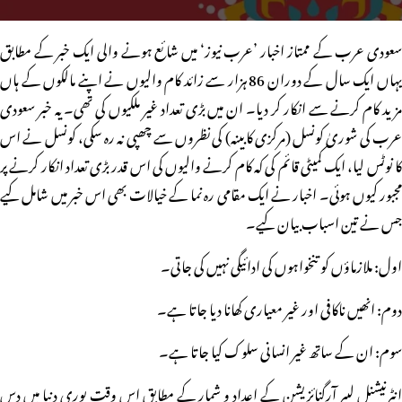
سعودی عرب کے ممتاز اخبار ’عرب نیوز‘ میں شائع ہونے والی ایک خبر کے مطابق
یہاں ایک سال کے دوران 86 ہزار سے زائد کام والیوں نے اپنے مالکوں کے ہاں
مزید کام کرنے سے انکار کر دیا۔ ان میں بڑی تعداد غیر ملکیوں کی تھی۔ یہ خبر سعودی
عرب کی شوریٰ کونسل (مرکزی کابینہ) کی نظروں سے چھپی نہ رہ سکی، کونسل نے اس
کا نوٹس لیا، ایک کمیٹی قائم کی کہ کام کرنے والیوں کی اس قدر بڑی تعداد انکار کرنے پر
مجبور کیوں ہوئی۔ اخبار نے ایک مقامی رہ نما کے خیالات بھی اس خبر میں شامل کیے
جس نے تین اسباب بیان کیے۔
اول: ملازماؤں کو تنخواہوں کی ادائیگی نہیں کی جاتی۔
دوم: انھیں ناکافی اور غیر معیاری کھانا دیا جاتا ہے۔
سوم: ان کے ساتھ غیر انسانی سلوک کیا جاتا ہے۔
انٹرنیشنل لیبر آرگنائزیشن کے اعداد و شمار کے مطابق اس وقت پوری دنیا میں دس