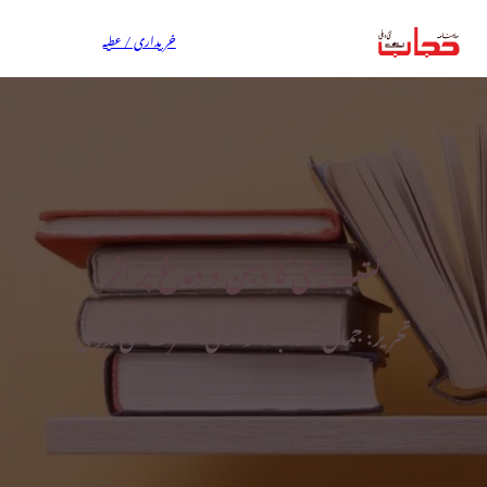
خریداری / عطیہ
کتب بینی کا ذہن و دماغ پر اثر
تحریر: جمال خطاب، ترجمانی: اشرف علی ندوی