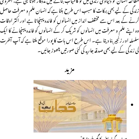
زندگی کے لیے بھی برکات کا سبب اس طرح بنتا ہے کہ انسان علم و معرفت حاصل
کرنے کے بعد اس سے مختلف انداز میں انسانوں کو فائدہ پہنچاتا ہے اور اکثر اوقات
وہ اپنے علم و معرفت میں انسانوں کو شریک کر کے انسانوں کو فائدہ پہنچانے کا ایک
سلسلہ اور زنجیر بنا دیتا ہے۔ اس طرح اس بات کا پورا موقع ملتا ہے کہ آپ آخرت
کی زندگی کے لیے بھی صدقہ جاریہ کی کئی صورتیں چھوڑ جائیں۔
مزید
پیٹ کے امراض کا گھریلو علاج ؒ