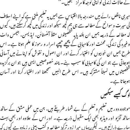
کے حالات زندگی کو اپنی توجہ کا مرکز سمجھیں۔‘‘
میری ناقص رائے میں مندرجہ بالا اقتباس سے ہمیں یہ تعلیم ملتی ہے کہ اپنے اسلاف
کی سیرت و سوانح کے مطالعہ سے ہی ہم کچھ سیکھ اور زندگی میں کچھ کرسکتے ہیں، کیوں
کہ مطالعہ کے ذریعہ ہمیں ان بلند پایہ شخصیتوں مثلاً آئنسٹائن، ایڈیسن، جیمس واٹ
وغیرہ کی زندگی، محنت اور کامیابی کے پیچھے چھپے اسرار و رموز کا علم ہوتا ہے۔ اس
طرح ہمیں ان خوبیوں کو اختیار کرنے اور ان اصول و نقوش کو اپنانے میں آسانی
ہوجاتی ہے جو ان کی کامیابی کا سبب بنے۔ چند خصوصیتیں ایسی ہیں جو ان برگزیدہ
شخصیتوں میں نسبتاً مشترکہ ہیں۔ اس طرح انہیں سمجھنا اور اختیار کرنا اور آسان
ہوجاتا ہے۔
لوگ کیسے سیکھیں
موجودہ دور میں تعلیم و تعلم کے بے شمار طریقے ہیں، جن میں عملی مشق کے ساتھ
ساتھ آڈیو اور ویڈیو بھی ایک مقبول ذریعہ ہے۔ اور اس کے علاوہ اور بھی بہت
سارے ذرائع ہیں۔ لیکن یہاں میرا زور ترکیز مطالعہ و کتب بینی ر زیادہ ہے کیوں کہ