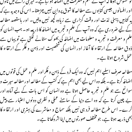
اور افسانوں جیسی کتابوں سے مطالعہ کا شوق پروان نہیں چڑھتا۔ اس کی وجہ یہ ہے کہ
یہ کتابیں ذہنی لذت اور وقت گزاری سے زیادہ کچھ نہیں دیتیں۔ اور بامقصد مطالعہ
کے لیے ضروری ہے کہ وہ آپ کے علم و تجربہ میں اضافہ کا ذریعہ ہو۔ جب انسان کو
علم و معرفت و تجربہ و معلومات میں اضافہ کی بھوک ستانے لگتی ہے تو یہاں سے
ذوق مطالعہ کے ارتقاء کا آغاز اور انسان کی شخصیت اور ذہن و فکر کے ارتقاء کا
عمل شروع ہوتا ہے۔
مطالعہ صرف اسلیے اہم نہیں کہ وہ ایک فرد کے ذہن و فکر اور علم و عمل کی قوتوں میں
اضافہ کرتا ہے۔ بلکہ وہ اس لیے بھی اہم ہے کہ کتب کے مطالعہ اور مطالعہ سیرت و
سوانح سے جو علم و تجربہ حاصل ہوتا ہے وہ انسان کو اس بات کے لیے آمادہ اور
بے چین کرتا ہے کہ وہ اسے دنیا کے سامنے عملی و نظری دونوں اعتبار سے پیش
کرے۔ اس طرح مطالعہ فرد ہی نہیں بلکہ سماج و معاشرے کی بہتری اور ارتقاء کا
بھی ذریعہ ہوتا ہے، جو مختلف صورتوں میں اپنا اثر دکھاتا ہے۔
مطالعہ انسان کو دنیاوی زندگی میں تو کامیاب بنانے میں مددگار ہوتا ہی ہے، اخروی