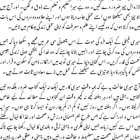
لازوال چیز ضرور دے گئیں۔ وہ ہے میرا تعلیم و تعلم سے ذوق و لگن۔ اور آج میں
جو چیز بھی سیکھتا ہوں اسے عملی جامہ دیتا ہوں اور اپنے علاوہ دوسروں کی اس بات
میں مدد کرتا ہوں کہ وہ کیسے اپنے علم و معرفت کو اپنی عملی زندگی میںکام میں لائیں۔
میری فیملی کے ایک فرد کی موت نے اس چھوٹی سی عمر میں مجھے یہ سکھا دیا کہ ہمیں
دوسروں کی مدد کرنی چاہئے اور انہیں بتانا چاہئے کہ وہ خدا کی بخشی ہوئی زندگی جیسی
نعمت کی قدر کریں۔ اس کتابی دنیا نے میری توجہ میں ارتکاز، ذہن کو سکون و قرار اور
نفس کو پاکیزہ بنا دیا جو تیزی سے سیکھنے کے عمل میں بڑے معاون ثابت ہوتے ہیں۔
آج میری حالت یہ ہے کہ ہمہ وقت میری کار میں ایک نہ ایک کتاب ضرور بلکہ دو تین
کتابیں رہتی ہیں اور ہر ہفتہ کچھ نہ کچھ وقت ان کتابوں کے مطالعہ کے لیے خاص
کرلیتا ہوں۔ اگر ہفتہ میں روز نہیں تو کم از کم چار دن تو ایسا کرتا ہی ہوں۔ میرا یہ
احساس و ادراک ہے کہ جس طرح ہم جسمانی ورزش و صحت اور غذا کا خیال رکھتے
ہیں اس سے کہیں زیادہ ہمیں اپنی فکری و ذہنی ترقی و بلندی کا خیال رکھنا چاہیے تاکہ
جہاں ہم جسمانی صحت میں مضبوط و طاقت ور بنیں وہیں ذہنی و عقلی طور پر ذہین و