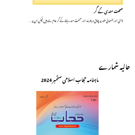
صحت مندی کے گر
ذہنی اور جسمانی طور پر چاق و چوبند اور صحت مند رہنے کے گر عام سے ہیں لیکن ان پر…
حالیہ شمارے
ماہنامہ حجاب اسلامی ستمبر 2024