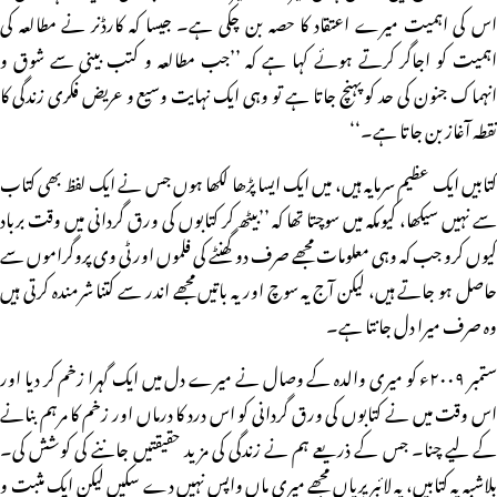
اس کی اہمیت میرے اعتقاد کا حصہ بن چکی ہے۔ جیسا کہ کارڈنر نے مطالعہ کی
اہمیت کو اجاگر کرتے ہوئے کہا ہے کہ ’’جب مطالعہ و کتب بینی سے شوق و
انہماک جنون کی حد کو پہنچ جاتا ہے تو وہی ایک نہایت وسیع و عریض فکری زندگی کا
نقطہ آغاز بن جاتا ہے۔‘‘
کتابیں ایک عظیم سرمایہ ہیں، میں ایک ایسا پڑھا لکھا ہوں جس نے ایک لفظ بھی کتاب
سے نہیں سیکھا، کیوںکہ میں سوچتا تھا کہ ’’بیٹھ کر کتابوں کی ورق گردانی میں وقت برباد
کیوں کرو جب کہ وہی معلومات مجھے صرف دو گھنٹے کی فلموں اور ٹی وی پروگراموں سے
حاصل ہو جاتے ہیں، لیکن آج یہ سوچ اور یہ باتیں مجھے اندر سے کتنا شرمندہ کرتی ہیں
وہ صرف میرا دل جانتا ہے۔
ستمبر ۲۰۰۹ء کو میری والدہ کے وصال نے میرے دل میں ایک گہرا زخم کر دیا اور
اس وقت میں نے کتابوں کی ورق گردانی کو اس درد کا درماں اور زخم کا مرہم بنانے
کے لیے چنا۔ جس کے ذریعے ہم نے زندگی کی مزید حقیقتیں جاننے کی کوشش کی۔
بلاشبہ یہ کتابیں، یہ لائبریریاں مجھے میری ماں واپس نہیں دے سکیں لیکن ایک مثبت و