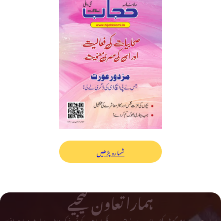
شمارہ پڑھیں
ہمارا تعاون کیجیے
ماہ نامہ حجاب اسلامی گذشتہ کئی دہائیوں سے خواتین میں فکر اسلامی کے فروغ کی خاطر بے لوث خدمات انجام