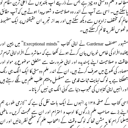
مطالعہ و علم دوستی وہ چیز ہے جس کے ذریعے آپ بلندیوں کے اعلیٰ ترین مقام کو
پاسکتے ہیں۔ اسی سے آپ کے اندر وہ صلاحیت و شعور پیدا ہوتے ہیں کہ آپ حقائق
عالم کو مختلف زاویوں سے دیکھ سکتے ہیں اور بعد از تجربہ ان حقیقتوں پر ایک مضبوط
و ٹھوس نظریہ قائم کرسکتے ہیں۔
مشہور مصنف Gardenar نے اپنی کتاب “Execptional minds” میں ذہین اور
چنندہ افراد کی خاص خوبیاں بیان کرتے ہوئے لکھا ہے کہ معاشرہ کے افراد اپنی تمام تر
طاقت و صلاحیت اپنے پسندیدہ اور اپنی ضرورت سے متعلق موضوع پر مواد اور
مصادر کی کھوج میں صرف کرتے ہیں، ان کے اندر علم دوستی کا ایک الگ ہی رنگ
جھلکتا ہے یہ لوگ نہایت ثبات قدمی سے مسلسل و پیہم طلب علم میں لگے رہتے ہیں
اور انہیں اپنی کتابوں کی محبوب دنیا سے کوئی الگ ہی نہیں کر پاتا۔
اسی کتاب کے صفحہ ۱۳۸ پر انہوں نے ایک بات نقل کی ہے کہ ’’لازمی طور پر ہم
اپنے بڑے صاحب علم بزرگوں کا ادب و احترام اور ان سے محبت کریں۔ ماضی
میںعلما کرام کا یہ مشن تھا کہ لوگ وقت کے اصحاب علم کو مطمح نظر بنائیں اور ان