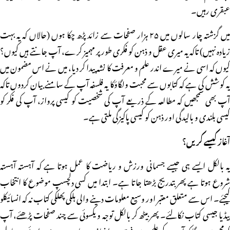
عبقری رہیں۔
میں گزشتہ چار سالوں میں ۲۵ ہزار صفحات سے زائد پڑھ چکا ہوں (حالاں کہ یہ بہت
زیادہ نہیں) تاکہ یہ میری عقل و ذہن کو فکری طور پر مہمیز کرے، آپ جانتے ہیں کیوں؟
کیوں کہ اسی نے میرے اندر علم و معرفت کا نشہ پیدا کر دیا، میں نے اس مضمون میں
یہ کوشش کی ہے کہ کتابوں سے محبت ولگاؤکا یہ فلسفہ آپ کے سامنے بیان کردوں تاکہ
آپ بھی سمجھیں کہ مطالعہ کے ذریعے آپ کی شخصیت کو کیسی پرواز، آپ کی فکر کو
کیسی بلندی و بالیدگی اور ذہن کو کیسی پاکیزگی ملتی ہے۔
آغاز کیسے کریں؟
یہ بالکل ایسے ہی جیسے جسمانی ورزش و ریاضت کا عمل ہوتا ہے کہ آہستہ آہستہ
شروع ہوتا ہے پھر بتدریج بڑھتا جاتا ہے۔ ابتدا میں کسی دلچسپ موضوع کا انتخاب
کیجئے۔ اس سے متعلق معتبر اور وسیع معلومات دینے والی ہلکی پھلکی کتاب نہ کہ انسائیکلو
پیڈیا جیسی کتاب نکالئے۔ پھر بیٹھ کر بالکل توجہ و یکسوئی سے چند صفحات پڑھئے، آپ
کو محسوس ہوگا کہ آپ کے علم و معرفت میں اضافہ ہو رہاہے۔ میری رائے میں ناول