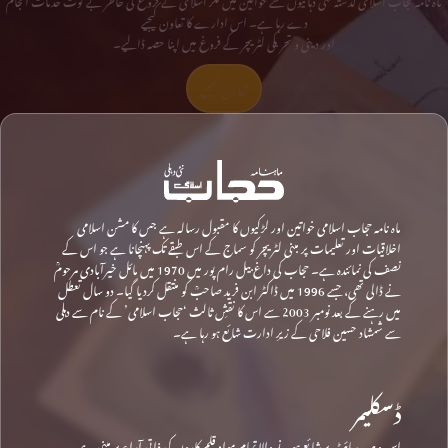
دے رہا ہے۔ اس ادارے کا تعاون کیجیے
اور دینی و تحریکی لٹریچر کے فروغ میں اپنا حصہ ڈالیے۔
تعاون کیجیے
ماہ نامہ حجاب اسلامی خواتین اور لڑکیوں کا مقبول رسالہ ہے جس کا مشن اسلامی
اخلاقیات اور تعلیمات پر مبنی لٹریچر کو سماج کے اس طبقے تک پہنچانا ہے جو اس کے
نصف کی نمائندہ ہے۔ حجاب کی داغ بیل رام پور میں 1970 میں مائل خیرآبادی مرحومؒ
نے ڈالی تھی، جسے 1996 میں ڈاکٹر ابن فرید صاحبؒ کو منتقل کردیا گیا۔ دو سال تعطل
میں رہنے کے بعد نومبر 2003 سے اس کا نقشِ ثالث ‘حجاب اسلامی’ کے نام سے دہلی
سے شمشاد حسین فلاحی کے زیرِ ادارت شائع ہو رہا ہے۔
ڈسکلیمر
اس ویب سائٹ پر شائع ہونے والا تمام مواد قلم کاروں کی ذاتی آراء پر مبنی ہے۔