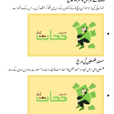
بھوک کی کمی (۱) اجوائن پانچ تولے کو لیموں کے رس میں بھگو کر خشک کریں۔ اس کے بعد تھوڑے…
مسئلہ فلسطین کی تاریخ
فلسطین یعنی ارض انبیاء و مسجد اقصی کا مسئلہ امت کا ایک بہت بڑا مسئلہ ہے۔ بیسویں صدی کے وسط…