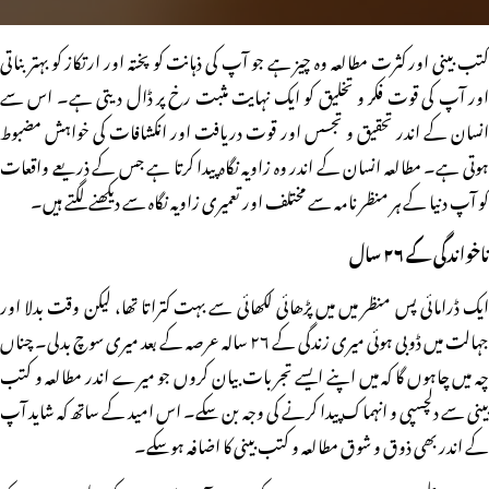
کتب بینی اور کثرت مطالعہ وہ چیز ہے جو آپ کی ذہانت کو پختہ اور ارتکاز کو بہتر بناتی
اور آپ کی قوت فکر و تخلیق کو ایک نہایت مثبت رخ پر ڈال دیتی ہے۔ اس سے
انسان کے اندر تحقیق و تجسس اور قوت دریافت اور انکشافات کی خواہش مضبوط
ہوتی ہے۔ مطالعہ انسان کے اندر وہ زاویہ نگاہ پیدا کرتا ہے جس کے ذریعے واقعات
کو آپ دنیا کے ہر منظر نامہ سے مختلف اور تعمیری زاویہ نگاہ سے دیکھنے لگتے ہیں۔
ناخواندگی کے ۲۶ سال
ایک ڈرامائی پس منظر میں میں پڑھائی لکھائی سے بہت کتراتا تھا، لیکن وقت بدلا اور
جہالت میں ڈوبی ہوئی میری زندگی کے ۲۶ سالہ عرصہ کے بعد میری سوچ بدلی۔ چناں
چہ میں چاہوں گا کہ میں اپنے ایسے تجربات بیان کروں جو میرے اندر مطالعہ و کتب
بینی سے دلچسپی و انہماک پیدا کرنے کی وجہ بن سکے۔ اس امید کے ساتھ کہ شاید آپ
کے اندر بھی ذوق و شوق مطالعہ و کتب بینی کا اضافہ ہوسکے۔