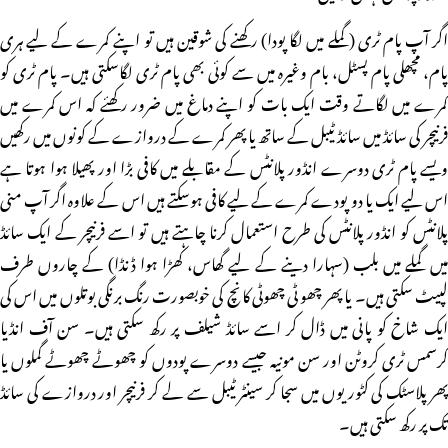
اگر آپ پام ٹری (گملے میں لگا پودا) رکھنے کی شوقین ہیں تو اپنے کمرے کے لیے ہری
پام، مچھلی پام پسٹل، بام وغیرہ میں سے کوئی بھی پام ٹری لگاسکتی ہیں۔ پام ٹری کو
کمرے میں لگاتے وقت ایک بات کو اپنے دماغ میں ضرور رکھئے کہ اس کمرے میں
فرنیچر کی سائڈ میں سائڈ ٹیبل کے ساتھ یا پھر کمرے کے دروازے کے کونوں میں رکھیں
ویسے پام ٹری دوسرے انڈور پلانٹس کے مقابلے میں کافی بڑا اور پھیلا ہوا ہوتا ہے
اس لیے ایک یا دو پودے کمرے کے لیے کافی ہوسکتے ہیں اس کے علاوہ اگر آپ منی
پلانٹس کو انڈور پلانٹس کی طرح استعمال کرنا چاہتے ہیں تو اسے فرنیچر کے ایک سائڈ
میں گملے میں بلب (سہارا دینے کے لیے گھاس، کھڑا ہوا ڈنڈا) کے چاروں طرف
لپیٹ سکتی ہیں۔ یا پھر چھو ٹی چھوٹی کانچ کی خوبصورت رنگ برنگی بوتلوں میں اس کی
ایک شاخ کو پانی میں ڈال کر اسے سائڈ شیلف پر رکھ سکتی ہیں۔ سن آف انڈیا
کرسمس ٹری کروٹن اور سن مونیہ جیسے دوسرے پودوں کو چھوٹے چھوٹے گملوں یا
پھر پلاسٹک کی کٹوریوں میں سجا کر سینٹر ٹیبل سے لے کر فرنیچر اور دروازے کی سائڈ
تک پر رکھ سکتی ہیں۔