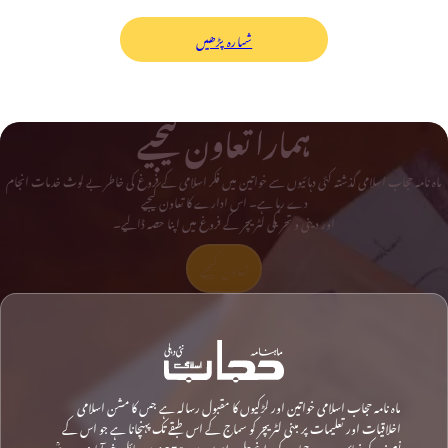
شمارہ پڑھیں
ہمارا تعاون کیجیے
ماہ نامہ حجاب اسلامی گذشتہ کئی دہائیوں سے خواتین میں فکر اسلامی کے فروغ کی خاطر بے لوث خدمات انجام
دے رہا ہے۔ اس ادارے کا تعاون کیجیے
اور دینی و تحریکی لٹریچر کے فروغ میں اپنا حصہ ڈالیے۔
تعاون کیجیے
ماہ نامہ حجاب اسلامی خواتین اور لڑکیوں کا مقبول رسالہ ہے جس کا مشن اسلامی
اخلاقیات اور تعلیمات پر مبنی لٹریچر کو سماج کے اس طبقے تک پہنچانا ہے جو اس کے
نصف کی نمائندہ ہے۔ حجاب کی داغ بیل رام پور میں 1970 میں مائل خیرآبادی مرحومؒ