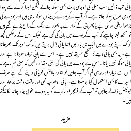
پانی تب ڈالیں جب مٹی کی اوپری پرت بھی سوکھ جائے لیکن ایسا کرنے سے پودا
پوری طرح سوکھ جاتا ہے۔ اگر آپ کے پودے کی پتیاں سوکھ رہی ہیں اور پودے کی
بڑھوار ہلکی ہوگئی ہے یا پھر پتی کے کنارے پر بھورے رنگ کے داغ پڑنے لگے ہیں
تو سمجھ لینا چاہیے کہ آپ کے پودے میں پانی کی کمی ہے ٹھیک اس کے برعکس کچھ
لوگ اپنے پودے میں ایک ہی بار میں اتنا پانی ڈال دیتے ہیں کہ گملہ اوپر تک بھرجاتا
ہے۔ یہ بھی پانی دینے کا صحیح طریقہ نہیں ہے۔ اس سے پانی زیادہ ہوجاتا ہے اور
پانی سوکھ نہیں پاتا۔ اس لیے پودے میں پانی کی اتنی مقدار رکھیں کہ مٹی نم رہے نہ
اس سے زیادہ اور نہ ہی کم اگر آپ چاہیں تو انڈور پلانٹس کو پانی دینے کے لیے صرف
اسپرے کا بھی استعمال کیا جاسکتا ہے۔ پانی، دھوپ نمی اور وقت وقت پر کھاد اور
نیوٹینٹس ڈالے جائیں تو آپ کے فرنیچر او رکمرے کو یہ پودے بخوبی چار چاند لگاسکتے
ہیں۔
مزید