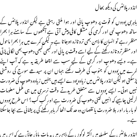
انڈور پلانٹس کی دیکھ بھال
باہری پودوں کو قوت پر دھوپ پانی اور ہوا ملتی رہتی ہے لیکن انڈور پلانٹس کے
ساتھ دھوپ نمی اور گرمی کی مشکل کافی پیش آتی ہے آنکھوں کے سامنے ہرا بھرا
منظر رہے تو انسان کا ذہن بھی تروتازہ ہوجاتا ہے۔ لیکن کمرے میں ہرا بھرا ماحول
اور منظر تروتازہ رکھنے کے لیے اسے وقت پر پانی اور کبھی کبھی دھوپ بھی لگانی پڑتی
ہے۔ ویسے دھوپ اور گرمی کے لیے سب سے اچھا طریقہ یہ ہے کہ آپ اپنے
کمرے میں پودوں کو جنوب کی طرف رکھئے جہاں ان پر سیدھے سورج کی روشنی
پڑسکتی ہو لیکن انڈور پلانٹس میں زیادہ پودے ایسے ہیں جنہیں زیادہ دھوپ کی ضرورت
نہیں ہوتی۔ ایسے پودوں سے متعلق خریدتے وقت نرسری میں ہی مکمل معلومات
کرلینی چاہیے کہ انہیں کتنی دھوپ کی ضرورت ہے اور کب کب؟ اس طرح پودوں
کو بار بار اور بلا ضرورت یا نقصان دہ حد تک اٹھا کر باہر رکھنے کی پریشانی سے بچا جاسکتا
ہے۔
انڈور پلانٹس کے سلسلہ میں اکثر لوگوں کے ذہن میں یہ بات پائی جاتی ہے کہ اس میں