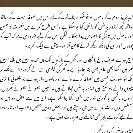
اپنے بیڈ روم کے ماحول کو خوشگوار بنانے کے لیے اس میں صوفہ سیٹ کے ساتھ
ساتھ کچھ انڈور پلانٹس کو داخل کیا جاسکتا ہے ، اس طرح کمرے میں فطرت کا حسن
اور ماحول میں تازگی کا احساس پیدا ہوگا۔ لیکن اس کے لیے ضروری ہے کہ آپ کو
پودوں اور ان کی دیکھ ریکھ کرنے کا فن آتا ہو۔ پیش ہے ایک تحریر۔
آج پودے صرف باغ باغیچوں اور گھر کے پارکوں تک ہی محدود نہیں ہیں بلکہ انہیں
گھر میں رکھنا بھی عام چلن بنتا جارہا ہے۔ گھر کی گیلری سے لے کر دروازے تک ہر
جگہ خوبصورت حسن میں اضافہ کرنے والے اور پھول دار پودے جو چھوٹی یا بڑی
پتیوں والے ہوسکتے ہیں انڈور پلانٹس کہلاتے ہیں۔ انہیں چھوٹے چھوٹے گھروں،
کمروں، بالکنی یا کوری ڈور میں بھی رکھا جاسکتا ہے، ان میں سے بعض وہ ہیں جو
مسلسل دن رات کمرے میں ہی رہتے ہیں اور بعض وہ ہیں جنھیں دھوپ اور تازہ ہوا
کے لیے کمرہ سے باہر بھی نکالنے کی ضرورت ہوتی ہے۔
انڈور پلانٹس کہاں رکھیں