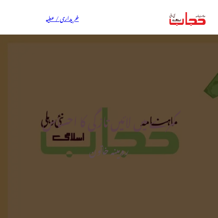
خریداری / عطیہ
کمرے میں لائیں تازگی کا احساس
روبینہ خاتون