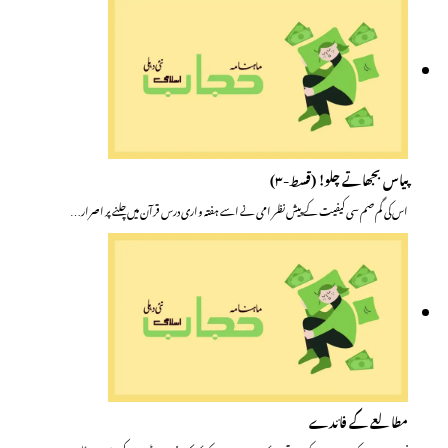
پیاس بجھاتے چلو! (قسط-۳)
اس کی گم صم سی کیفیت کے پیش نظر امی نے اسے ہفتہ واری درس قرآن میں چلنے پر اصرار…
مطالعے کے فائدے