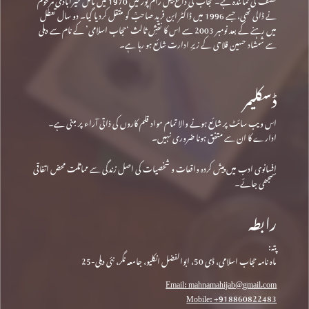
نے ڈالی تھی، جسے 1996 میں ڈاکٹر ابن فرید صاحبؒ کو منتقل کردیا گیا۔ دو سال تعطل
میں رہنے کے بعد نومبر 2003 سے اس کا نقشِ ثالث ‘حجاب اسلامی’ کے نام سے دہلی
سے شمشاد حسین فلاحی کے زیرِ ادارت شائع ہو رہا ہے۔
ڈسکلیمر
اس ویب سائٹ پر شائع ہونے والا تمام مواد قلم کاروں کی ذاتی آراء پر مبنی ہے۔
ادارے کا ان سے متفق ہونا ضروری نہیں۔
افسانوی ادب میں پیش کردہ واقعات و شخصیات کی اصل زندگی سے مماثلت محض اتفاقی
سمجھی جائے۔
رابطہ
پتہ:
ماہ نامہ حجاب اسلامی، ڈی 50، ابوالفضل انکلیو، جامعہ نگر، نئی دہلی-25
Email: mahnamahijab@gmail.com
Mobile: +918860822483