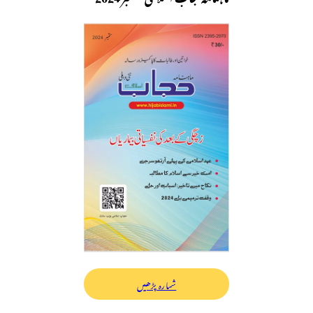
شمارہ پڑھیں