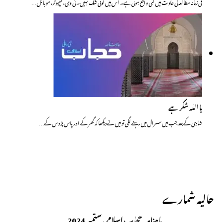
فی زمانہ مطالعہ کی عاد ت میں کمی واقع ہوئی ہے۔ اس میں کوئی شک نہیں۔ ٹی وی، کمپیوٹر، موبائل…
یا اللہ شکر ہے
شادی کے بعد جب میں سسرال میں رہنے لگی تو میں نے دیکھا کہ گھر کے اور پاس پڑوس کے…
حالیہ شمارے
ماہنامہ حجاب اسلامی ستمبر 2024