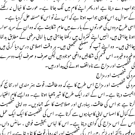
جواب دے دیتا ہے اور پھر اپنے کام میں لگ جاتا ہے۔ عورت کا خیال نہ رکھنے
کے سوال پر اس کا یہی جواب ہوتا ہے کہ اس نے تو اس کا مسئلہ حل کردیا ہے۔
اسی طرح مردوں کی عورتوں کے بارے میں عام شکایت ہے کہ وہ ان کے سر پر سوار
ہونا چاہتی ہیں، انہیں اپنے کنٹرول میں رکھنا چاہتی ہیں یا اپنی مرضی کے مطابق بدلنا
چاہتی ہیں۔ وہ اپنے آپ کو مصلح سمجھتی ہیں۔ ہر وقت اصلاحی درس دیا کرتی ہیں
وغیرہ وغیرہ۔ اس قسم کی شکایتیں واقعی موجود ہیں لیکن صرف و صرف ایک دوسرے
کی شخصیت اور مزاج سے ناواقف ہونے کی پیداور ہیں۔
مرد کی شخصیت اور مزاج
مرد کی شخصیت اور مزاج اس طرح کا ہے کہ وہ طاقت، قوت ہنر مندی اور نتائج کو
اہمیت دیتا ہے۔ اس کے اندر ایک طرح کا شیر چھپا ہوتا ہے۔ وہ ایسے کام اختیار
کرتا ہے جو اس کی طاقت، بہادری اور صلاحیت کا سکہ جمادیں۔ وہ اپنی شخصیت
کے کمال کا احساس اپنی کامیابیوں سے کرتا ہے۔ اس کی شخصیت کا ایک ایک عمل
اس کے اس مزاج کی گواہی دیتا ہے۔ اس کا لباس بحیثیت فوجی ، سائنس داں،
پروفیسر، ڈاکٹر اور بزنس مین اس کی شخصیت اور اندرونی قوت کا پتا دیتا ہے۔ اس کی