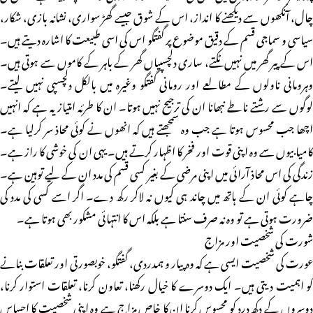
چال، آنکھوں سے دیکھنے کا انداز، اس کے شوق جیسے گھڑ سواری، نشانہ بازی، شکار،
سیاسی و سماجی قسم کے دقیق موضوع پر گفتگو اس کی اسی طبیعت کا اشارہ دیتے ہیں۔
اس کے پیر گھر میں نہیں ٹکتے، ساری دلچسپیاں گھر کے باہر کے کاموں سے ہوتی ہیں۔
وہرومانی ناولوں کے مطالعے اور رومانی گفتگو وغیرہ میں بالکل دلچسپی نہیں لیتے۔
لوگوں سے رشتے ناطے نبھانا ان کی ترجیح نہیں ہوتا۔ ان کا طرئہ امتیاز یہ ہے کہ انہیں
اچھا جب محسوس ہوتا ہے جب وہ سمجھتے ہیں کہ انھوں نے کوئی محاذ سر کرلیا ہے۔
کامیابیوں سے وہ اپنی قوت اور فخر کا اظہار کرتے ہیں۔ یہی ان کی خوشی کا راز ہے۔
زندگی کی اس محاذ آرائی میں اپنی مرضی کے بغیر کسی قسم کی مدد ان کے لیے توہین ہے۔
چاہے کوئی ان کے ہاتھ میں چاند ہی کیوں نہ لاکر رکھ دے۔ اگر اسے کسی کی مدد کی
ضرورت ہوتی ہے تو وہ نہ صرف سنتا ہے بلکہ اس کا انتہائی مشکور بھی ہوتا ہے۔
شورت کی شخصیت اور مزاج
عورت کی شخصیت ایسی ہے کہ وہ پیار و ہمدردی، گفتگو، خوبصورتی اور تعلقات بنانے
کو اہمیت دیتی ہیں۔ ایک دوسرے کا خیال رکھنا، تعاون کرنا، تعلقات استوار کرنا،
دوسروں کے دکھ درد کو محسوس کرنا ان کا خاص مزاج ہے وہ اپنی شخصیت کا احساس