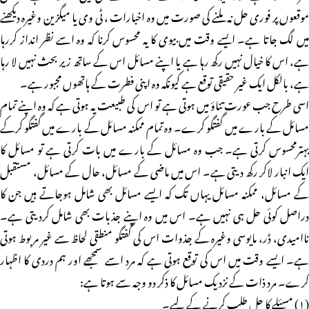
موقعوں پر فوری حل نہ ملنے کی صورت میں وہ اخبارات ، ٹی وی یا میگزین وغیرہ دیکھنے
میں لگ جاتا ہے۔ ایسے وقت میں بیوی کا یہ محسوس کرنا کہ وہ اسے نظر انداز کررہا
ہے، اس کا خیال نہیں رکھ رہا ہے یا اپنے مسائل اس کے ساتھ زیر بحث نہیں لا رہا
ہے، بالکل ایک غیر حقیقی توقع ہے کیونکہ وہ اپنی فطرت کے ہاتھوں مجبور ہے۔
اسی طرح جب عورت تناؤ میں ہوتی ہے تو اس کی طبیعت یہ ہوتی ہے کہ وہ اپنے تمام
مسائل کے بارے میں گفتگو کرے۔ وہ تمام ممکنہ مسائل کے بارے میں گفتگو کرکے
بہترمحسوس کرتی ہے۔ جب وہ مسائل کے بارے میں بات کرتی ہے تو مسائل کا
ایک انبار لاکر رکھ دیتی ہے۔ اس میں ماضی کے مسائل، حال کے مسائل، مستقبل
کے مسائل، ممکنہ مسائل یہاں تک کہ ایسے مسائل بھی شامل ہوجاتے ہیں جن کا
دراصل کوئی حل ہی نہیں ہے۔ اس میں وہ اپنے جذبات بھی شامل کردیتی ہے۔
ناامیدی، ڈر، مایوسی وغیرہ کے جذوات اس کی گفتگو منطقی لحاظ سے غیر مربوط ہوتی
ہے۔ ایسے وقت میں اس کی توقع ہوتی ہے کہ مرد اسے سمجھے اور ہم دردی کا اظہار
کرے۔ مرد ذات کے نزدیک مسائل کا ذکر دو وجہ سے ہوتا ہے:
(۱) مسئلے کا حل طلب کرنے کے لیے۔