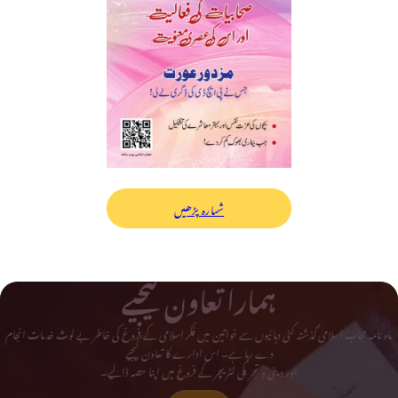
شمارہ پڑھیں
ہمارا تعاون کیجیے
ماہ نامہ حجاب اسلامی گذشتہ کئی دہائیوں سے خواتین میں فکر اسلامی کے فروغ کی خاطر بے لوث خدمات انجام
دے رہا ہے۔ اس ادارے کا تعاون کیجیے
اور دینی و تحریکی لٹریچر کے فروغ میں اپنا حصہ ڈالیے۔