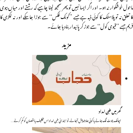
ماحول خوشگوار نہ ہو۔ اور اگر ایسا نہیں تو پھر سمجھ لینا چاہیے کہ رشتے اور میاں بیوی
کا تعلق نہ توپلاسٹک کا کوئی ڈبہ ہے جسے ’’کوئک فکس‘‘ سے جوڑا جاسکے اور نہ لکڑی کا
فریم جسے ’’فیوی کول‘‘ سے جوڑ کر پائیدار بنادیا جائے۔
مزید
گھر میں طبی امداد
اچانک چوٹ لگ جائے یا کوئی حادثہ پیش آجائے، تو ابتدائی طبی امداد اس تکلیف یا نقصان کو کم کرنے…