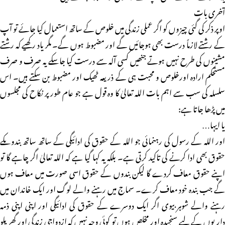
آخری بات
اوپر ذکر کی گئی چیزوں کو اگر عملی زندگی میں خلوص کے ساتھ استعمال کیا جائے تو آپ
کے رشتے لازماً درست بھی ہوجائیں گے اور مضبوط ہوں گے۔ مگر یاد رکھیے کہ رشتے
مشینوں کی طرح نہیں ہوتے جنھیں کسی آلہ سے درست کیا جاسکے یہ صرف و صرف
مستحکم ارادہ اورخلوص و محبت ہی کے ذریعہ ٹھیک اور مضبوط بن سکتے ہیں۔ اس
سلسلہ کی سب سے اہم بات اللہ تعالیٰ کا وہ قول ہے جو عام طور پر نکاح کی مجلسوں
میں پڑھا جاتا ہے:
یا ایہا…
اور اللہ کے رسول کی رہنمائی جو اللہ کے حقوق کی ادائیگی کے ساتھ ساتھ بندوںکے
حقوق بھی ادا کرنے کی تاکید کرتی ہے۔ بلکہ یہ کہا گیا ہے کہ اللہ تعالیٰ اگر چاہے گا تو
اپنے حقوق معاف کردے گا لیکن بندوں کے حقوق اسی صورت میں معاف ہوں
گے جب بندہ خود معاف کرے۔ سماج میں رہنے والے لوگ اور ایک خاندان میں
رہنے والے شوہر بیوی اگر ایک دوسرے کے حقوق کی ادائیگی اور اپنی اپنی ذمہ
داریوں کے لیے سنجیدہ اور مخلص ہوں تو کوئی وجہ نہیں کہ ازدواجی زندگی اور گھریلو