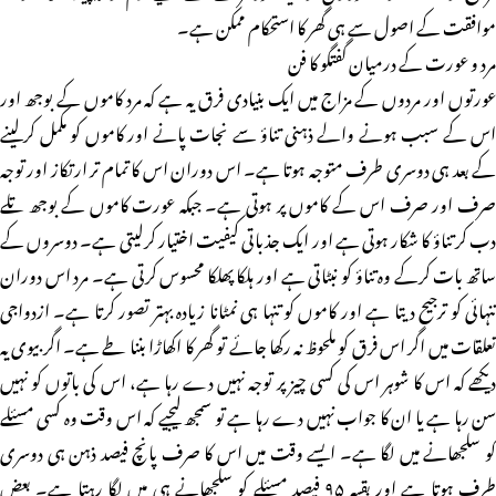
موافقت کے اصول سے ہی گھر کا استحکام ممکن ہے۔
مرد و عورت کے درمیان گفتگو کا فن
عورتوں اور مردوں کے مزاج میں ایک بنیادی فرق یہ ہے کہ مرد کاموں کے بوجھ اور
اس کے سبب ہونے والے ذہنی تناؤ سے نجات پانے اور کاموں کو مکمل کرلینے
کے بعد ہی دوسری طرف متوجہ ہوتا ہے۔ اس دوران اس کا تمام تر ارتکاز اور توجہ
صرف اور صرف اس کے کاموں پر ہوتی ہے۔ جبکہ عورت کاموں کے بوجھ تلے
دب کر تناؤ کا شکار ہوتی ہے اور ایک جذباتی کیفیت اختیار کرلیتی ہے۔ دوسروں کے
ساتھ بات کرکے وہ تناؤ کو نبٹاتی ہے اور ہلکا پھلکا محسوس کرتی ہے۔ مرد اس دوران
تنہائی کو ترجیح دیتا ہے اور کاموں کو تنہا ہی نمٹانا زیادہ بہتر تصور کرتا ہے۔ ازدواجی
تعلقات میں اگر اس فرق کو ملحوظ نہ رکھا جائے تو گھر کا اکھاڑا بننا طے ہے۔ اگر بیوی یہ
دیکھے کہ اس کا شوہر اس کی کسی چیز پر توجہ نہیں دے رہا ہے، اس کی باتوں کو نہیں
سن رہا ہے یا ان کا جواب نہیں دے رہا ہے تو سمجھ لیجیے کہ اس وقت وہ کسی مسئلے
کو سلجھانے میں لگا ہے۔ ایسے وقت میں اس کا صرف پانچ فیصد ذہن ہی دوسری
طرف ہوتا ہے اور بقیہ ۹۵ فیصد مسئلے کو سلجھانے ہی میں لگا رہتا ہے۔ بعض