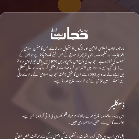
تعاون کیجیے
ماہ نامہ حجاب اسلامی خواتین اور لڑکیوں کا مقبول رسالہ ہے جس کا مشن اسلامی
اخلاقیات اور تعلیمات پر مبنی لٹریچر کو سماج کے اس طبقے تک پہنچانا ہے جو اس کے
نصف کی نمائندہ ہے۔ حجاب کی داغ بیل رام پور میں 1970 میں مائل خیرآبادی مرحومؒ
نے ڈالی تھی، جسے 1996 میں ڈاکٹر ابن فرید صاحبؒ کو منتقل کردیا گیا۔ دو سال تعطل
میں رہنے کے بعد نومبر 2003 سے اس کا نقشِ ثالث ‘حجاب اسلامی’ کے نام سے دہلی
سے شمشاد حسین فلاحی کے زیرِ ادارت شائع ہو رہا ہے۔
ڈسکلیمر
اس ویب سائٹ پر شائع ہونے والا تمام مواد قلم کاروں کی ذاتی آراء پر مبنی ہے۔
ادارے کا ان سے متفق ہونا ضروری نہیں۔
افسانوی ادب میں پیش کردہ واقعات و شخصیات کی اصل زندگی سے مماثلت محض اتفاقی