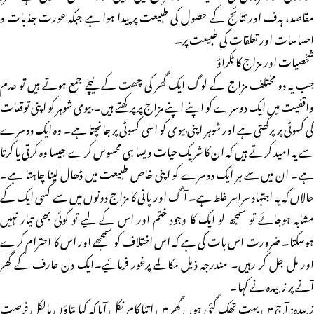
مقاصد، ہدف اور نتائج کے حصول کی طبیعت پر پیدا ہوا ہے جبکہ عورت جذبات و
احساسات اور تعلقات کی طبیعت پر۔
شخصیات اور مزاج کا ٹکراؤ
جب یہ دو مختلف مزاج کے لوگ ایک گھر کی چھت کے نیچے جمع ہوتے ہیں تو عدم
واقفیت میں ایک دوسرے کو اپنے اپنے مزاج پر پرکھتے ہیں۔ بیوی شوہر کو اپنی توقعات
کی کسوٹی پر پرکھتی ہے اور شوہر اپنی بیوی کو اسی کسوٹی پر جانچتا ہے۔ وہ ایک دوسرے
سے یہ امید کرتے ہیں کہ ان کا شریک حیات ویسا ہی محسوس کرے جیسا وہ کرتی یا کرتا
ہے۔ ان میں سے ہر ایک دوسرے کو اپنی خاص طبیعت میں ڈھال لینا چاہتا ہے۔
حالاں کہ یہ اجتہاد سراسر غلط ہے۔ آگ اور پانی کا مزاج دونوں میں سے کسی ایک کے
مشابہ ہوجائے تو سمجھ لو ایک کا وجود ختم اور اس کے لیے تو کوئی بھی تیار نہیں
ہوسکتا۔ ضرورت اس بات کی ہے کہ اس اختلاف کو سمجھے اور اس کا احترام کرے
اور مل جل کر رہیں۔ مندرجہ ذیل مکالمے پرغور فرمائیے۔ایک دن عارف کے گھر
آنے پر زبیدہ نے کہا۔
زبیدہ: آج میں بہت تھک گئی ہوں گھر میں اتنا کام نکل آیا کہ کیا بتاؤں بالکل فرصت