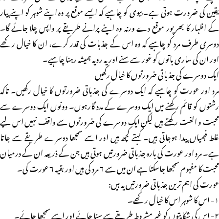
یقین کی ضرورت ہوتی ہے۔ بیوی کو چاہیے کہ ایسے موقع پر وہ اپنے شوہر کو اپنے پیار
کے اظہار کا بھرپور موقع دے ورنہ وہ اپنے پرانے طریقے پر واپس چلا جائے گا۔
دوسری طرف مرد کو چاہیے کہ وہ اس کے جذبات کی قدر کرے، ان کا خیال رکھے
اور ان کی ساری باتوں کو غور سے سنے اور یہ رویہ ہمیشہ رہنا چاہیے۔
ایک دوسرے کی جذباتی ضرورتوں کا خیال رکھیں
مرد اور عورت کو چاہیے کہ ایک دوسرے کی جذباتی ضرورتوں کا خیال رکھیں۔ تاکہ
رشتوں کو قائم رکھنے میں ایک دوسرے کے مدد گارہوں۔ دونوں ایک دوسرے سے
محبت و الفت رکھتے ہیں لیکن ایک دوسرے کی ضرورتوں سے واقف نہیں اس لیے
غلط فہمیاں پیدا ہوجاتی ہیں۔ کہتے کچھ ہیں اور اسے سمجھا دوسرے طریقے سے جاتا
ہے۔ مرد اور عورت کی بارہ جذباتی ضرورتیں ہوتی ہیں جن کے ذریعہ ان کے درمیان
محبت کا مفہوم سمجھا جاسکتا ہے ان میں سے ۶ مرد کی ہیں اور بقیہ ۶ عورت کی۔
عورت کی اہم ترین جذباتی ضرورتیں یہ ہیں:
۱- اس کا شوہر اس کا خیال رکھے۔
۲- اس کی شکایتوں کو غیر مشروط طریقے سے سنا جائے اور اسے سمجھا جائے۔