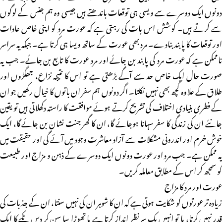
دونوں ایک دوسرے سے ویسی ہی توقعات باندھتے ہیں جیسی وہ ہم جنس کے لوگوں
سے کرتے ہیں۔ کوشش اس بات کی رہتی ہے کہ عورت مرد کو اپنی خاص عادات
اور توقعات کا پابند بنادے۔ مرد بھی عورت کے ساتھ ویسا ہی کرتا ہے۔ جبکہ یہ سراسر
ناممکن ہے کہ عورت مرد کی پابند بن جائے اور مرد عورت کا تابع بن جائے۔ جب یہ
صورت حال ایک خاص حد سے آگے بڑھتی ہے تو اس کا نتیجہ نزاع، جھگڑوں اور
طلاق کے علاوہ کچھ بھی نہیں نکلتا۔ اگر دونوں ہم سفر ان باتوں کا خیال رکھیں جو ان
کے فطری بنیادی اختلاف کی تشریح کرتے ہوئے موافقت کا راستہ دکھلاتی ہیں تو یقین
جانئے ان کی زندگی کا سفر سہانا ہوجائے گا، ان کا گھر جنت نشان بن جائے گا، ایک
خوش خرم اور اندرونی مشکلات سے آزاد معاشرت وجود میں آئے گی اور حقیقت میں
یہ ممکن ہے۔ جب مرد اور عورت دونوں ایک دوسرے کے ذہن و مزاج اور طبیعت
کو سمجھ کر اس کے مطابق معاملہ کریں۔
عورت اور مرد کا مزاج
زیادہ تر عورتوں کو شکایت ہوتی ہے کہ ان کا شوہر ان کی نہیں سنتا، ان کے جذبات کی
قدر نہیں کرتا، یا تو انہیں یک سر نظر انداز کرتا ہے یا تھوڑا سا سن کر دس ٹکے کا ایک