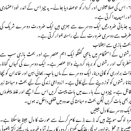
۶- اس کی صلاحیتوں اور کردار کو حوصلہ دیا جائے۔ یہ چیز اس کے اندر خود اعتمادی
اور امید پیدا کرتی ہے۔
یہ جذباتی ضرورتیں ایک دوسرے سے جڑی ہیں ایک ضرورت دوسرے شریک کی
طرف سے دوسری ضرورت کے لیے راستہ ہموار کرتی ہے۔
بحث بازی سے اجتناب
رشتوں کے استحکام میں باہمی گفتگو ایک اہم عنصر ہے اور بحث بازی سب سے
خطرناک اور رشتوں کو برباد کردینے والا عنصر ہے۔ ایک دوسرے کی کمیاں گنانا،
ذات برادری کو گالی دینا، ایک دوسرے کے ماں باپ، بھائی بہن اور خاندان کو نیچا
بتانا رشتوں کو توڑ دینے کے لیے کافی ہے۔ ازدواجی زندگی کے لیے بحث و مباحثہ زہر
قاتل ہے۔ چیزوں کے بارے میں بات چیت کریں اس کے اچھے اور غلط پہلوؤں
پر بھی بات کریں لیکن بحث و مباحثہ کی حدود میں قطعی داخل نہ ہوں۔
ایک دوسرے کا دل جیتیں
مرد لوگ سوچتے ہیں کہ بڑے بڑے کام کرنے سے عورت کا دل جیتا جاسکتا ہے۔
جیسے تاج محل بنوادو، اونچی بلڈنگ کھڑی کردو، کار لے آؤ وغیرہ۔ یاد رکھئے اکثر چھوٹی