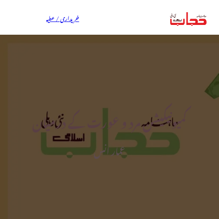
خریداری / عطیہ
کمیونیکیشن مرد و عورت کے درمیان
عمار انس