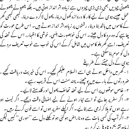
چھوٹی چیزیں بھی بڑی بڑی چیزوں سے زیادہ اثر انداز ہوتی ہیں۔ بلکہ چھوٹے چھوٹے
عمل جیسے بیوی کے لیے کار کا دروازہ کھول دینا، پھول لاکر دے دینا، کبھی کبھی گھر
کے کاموں میں ہاتھ بٹا دینا، رشتوں پر زیادہ اثر انداز ہوتے ہیں۔ اس طرح عورت کو
چاہیے کہ وہ مرد کا دل جیتے۔ اس کی خوبصورت ہنسی، خوشی کا اظہار، اس کے تحفہ کی
تعریف، اسے گھریلو کاموں میں شامل کرکے اس کی خوب سے خوب تعریف مرد کے
دل کو موم بناسکتی ہے۔
بیوی کے دل جیتنے کے طریقے
۱- گھر میں داخل ہوتے ہی اسے السلام علیکم کیجیے۔ اس کی خیریت دریافت کیجیے ،
ضرورتوں کے بارے میں پوچھئے۔ چند منٹ اس کے قریب رہیے۔
۲- خاص موقعوں پر اس کے لیے تحفہ تحائف پھول اور گلدستے لائیے۔
۳- اگر سفر پر جائیے تو اسے تیار ہونے کے لیے اضافی وقت دیجیے۔ اگر لیٹ ہو
رہے ہوں تو بلا کر نرمی سے بتائیے۔ اگر اکیلے سفر پر ہوں تو اسے فون کرتے رہیں۔
۴- اگر آپ کی کسی بات سے وہ ناراض ہوگئی ہو تو کھلے دل سے ’’سوری‘‘ کہیں لیکن
زیادہ تشریح و تاویل نہ کریں۔