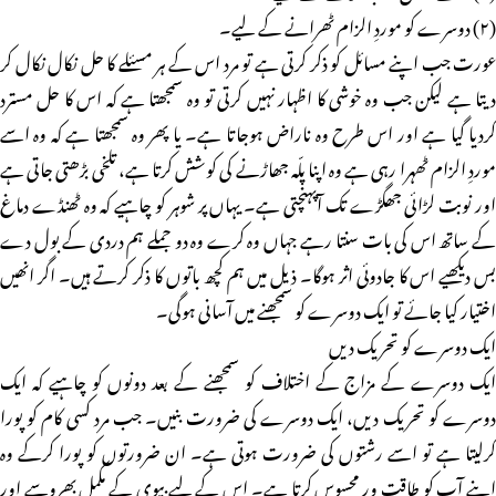
(۲) دوسرے کو موردِ الزام ٹھرانے کے لیے۔
عورت جب اپنے مسائل کو ذکر کرتی ہے تو مرد اس کے ہر مسئلے کا حل نکال نکال کر
دیتا ہے لیکن جب وہ خوشی کا اظہار نہیں کرتی تو وہ سمجھتا ہے کہ اس کا حل مسترد
کردیا گیا ہے اور اس طرح وہ ناراض ہوجاتا ہے۔ یا پھر وہ سمجھتا ہے کہ وہ اسے
موردِ الزام ٹھہرا رہی ہے وہ اپنا پلّہ جھاڑنے کی کوشش کرتا ہے، تلخی بڑھتی جاتی ہے
اور نوبت لڑائی جھگڑے تک آپہنچتی ہے۔ یہاں پر شوہر کو چاہیے کہ وہ ٹھنڈے دماغ
کے ساتھ اس کی بات سنتا رہے جہاں وہ کرے وہ دو جملے ہم دردی کے بول دے
بس دیکھیے اس کا جادوئی اثر ہوگا۔ ذیل میں ہم کچھ باتوں کا ذکر کرتے ہیں۔ اگر انھیں
اختیار کیا جائے تو ایک دوسرے کو سمجھنے میں آسانی ہوگی۔
ایک دوسرے کو تحریک دیں
ایک دوسرے کے مزاج کے اختلاف کو سمجھنے کے بعد دونوں کو چاہیے کہ ایک
دوسرے کو تحریک دیں، ایک دوسرے کی ضرورت بنیں۔ جب مرد کسی کام کو پورا
کرلیتا ہے تو اسے رشتوں کی ضرورت ہوتی ہے۔ ان ضرورتوں کو پورا کرکے وہ
اپنے آپ کو طاقت ور محسوس کرتا ہے۔ اس کے لیے بیوی کے مکمل بھروسے اور