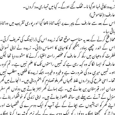
زبیدہ: کافی لمبا ہوگیا نا۔ تھک گئے ہوگے۔ کیا میں تمہاری مدد کروں۔
عارف: (خاموش)
اس کے بعد سے عارف کے چہرے پر ایک تناؤ چھا گیا اور پوری تقریب میں وہ تناؤ
باقی رہا۔
محاذ فتح کرنے کے بعد یہ مناسب موقع تھا کہ زبیدہ اس کی ڈرائیونگ کی تعریف کرتی۔
اس کے اندر چھپے بہادر جنگجو کو کامیابی کا احساس دلاتی۔ زبیدہ نے اپنی نسوانی
فطرت کو دھیان میں رکھ کر عارف کو مختصر راستہ اختیار کرنے کا مشورہ دیا تھا لیکن
عارف کو ایسا لگا کہ وہ کہہ رہی ہے کہ تمہیں راستوں تک کا علم نہیں ہے۔ تم کمزور
ہو۔ تمہیں میری مدد کی ضرورت ہے وغیرہ وغیرہ۔ جبکہ زبیدہ کا قطعی یہ مطلب نہیں
تھا۔ اسی طرح کی ہزاروں غلط فہمیاں گھریلو تصادم کو جنم دیتی ہیں۔ انجانے میں گھر
ویران اور قبرستان بن جاتے ہیں۔ بسے بسائے گھر اجڑ جاتے ہیں دونوں ہم سفر
منزل کے آنے سے پہلے ہی ساتھ چھوڑ جاتے ہیں۔ اپنی زندگی کو خوشگوار بنانے ،
اپنے گھر کو اندیشیوں سے بچانے کے لیے آپ کو ایک دوسرے کی شخصیات اور
مزاج کو سمجھنا ہوگا۔ دونوں کو ایک دوسرے کے لیے نرم گوشہ پیدا کرنا ہوگا۔