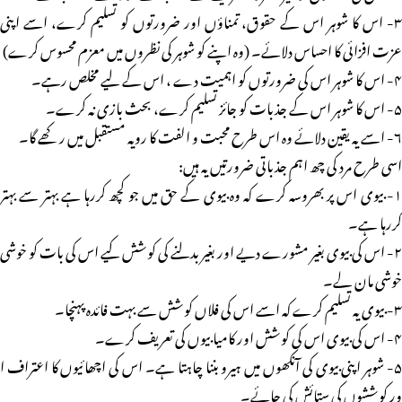
۳- اس کا شوہر اس کے حقوق، تمناؤں اور ضرورتوں کو تسلیم کرے، اسے اپنی
عزت افزائی کا احساس دلائے۔ (وہ اپنے کو شوہر کی نظروں میں معزم محسوس کرے)
۴- اس کا شوہر اس کی ضرورتوں کو اہمیت دے ، اس کے لیے مخلص رہے۔
۵- اس کا شوہر اس کے جذبات کو جائز تسلیم کرے، بحث بازی نہ کرے۔
۶- اسے یہ یقین دلائے وہ اس طرح محبت و الفت کا رویہ مستقبل میں رکھے گا۔
اسی طرح مرد کی چھ اہم جذباتی ضرورتیں یہ ہیں:
۱- بیوی اس پر بھروسہ کرے کہ وہ بیوی کے حق میں جو کچھ کررہا ہے بہتر سے بہتر
کررہا ہے۔
۲- اس کی بیوی بغیر مشورے دیے اور بغیر بدلنے کی کوشش کیے اس کی بات کو خوشی
خوشی مان لے۔
۳- بیوی یہ تسلیم کرے کہ اسے اس کی فلاں کوشش سے بہت فائدہ پہنچا۔
۴- اس کی بیوی اس کی کوشش اور کامیابیوں کی تعریف کرے۔
۵- شوہر اپنی بیوی کی آنکھوں میں ہیرو بننا چاہتا ہے۔ اس کی اچھائیوں کا اعتراف ا
ور کوششوں کی ستائش کی جائے۔