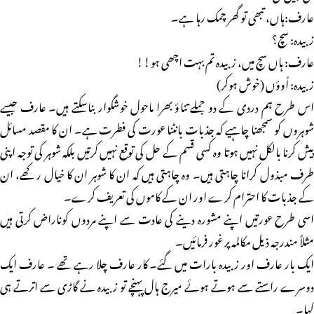
عارف:ہاں، تبھی تو گھر چمک رہا ہے۔
زبیدہ: سچ؟
عارف: ہاں سچ میں، زبیدہ تم بہت اچھی ہو!!
زبیدہ: اُوؤں (خوش ہوکر)
اس طرح ہم دردی کے دو جملے تناؤ بھرا ماحول خوشگوار بناسکتے ہیں۔ عارف جیسے
شوہروں کو سمجھنا چاہیے کہ جذبات بانٹنا عورت کی فطرت ہے۔ ان کا مقصد مسائل
پیش کرنا بالکل نہیں ہوتا وہ کسی قسم کے حل کی توقع نہیں کرتیں بلکہ شوہر کی توجہ اپنی
طرف مبذول کرانا چاہتی ہیں۔ وہ چاہتی ہیں کہ ان کا شوہر ان کا خیال رکھے، ان
کے جذبات کا احترام کرے اور ان کے کاموں کی تعریف کرے۔
اسی طرح عورتیں اپنے مشورہ دینے کی عادت سے اپنے مردوں کوناراض کرتی ہیں
مثلاً مندرجہ ذیل مکالمہ پر غور فرمائیں۔
ایک بار عارف اور زبیدہ بارات میں گئے۔ کار عارف چلا رہے تھے ۔ عارف ایک
دوسرے راستے سے ہوتے ہوئے میرج ہال پہنچے تو زبیدہ نے گاڑی سے اترتے ہی
کہا۔