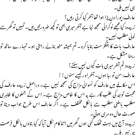
ہی نہیں ملی۔
عارف: پورا دن پڑا ہوا تھا آخر کیا کرتی رہیں؟
زبیدہ: کیا مجھے نوکرانی سمجھ لیا ہے آخر میری بھی تو کچھ ضرورتیں ہیں۔ تمہیں تو گھر سے
کوئی مطلب نہیں۔
عارف: بات کا بتنگڑ مت بنایا کرو۔ تم ہمیشہ منھ بنائے رہتی ہو۔ تمہارے ساتھ تو
رہنا مشکل ہے۔
زبیدہ: تم آخر میری بات کیوں نہیں سنتے؟
عارف: سن تو رہا ہوں۔ آخر اور کیسے سنوں!!
اس مکالمے میں عارف کو نسوانی مزاج کی سمجھ نہیں ہے۔ دراصل زبیدہ عارف کی
محبت توجہ کی طلب گار ہے یہ اس کا خاص مزاج ہے۔ اس کے جملوں کا ظاہری
مطلب باطنی مطلب سے بالکل مختلف ہے۔ اگر عارف اس طرح جواب دیتا تو
صورت حال دوسری ہوتی۔
زبیدہ: آج میں بہت تھک گئی ہوں گھر میں اتنا کام نکل آیا کہ کیا بتاؤں بالکل فرصت
ہی نہیں ملی۔