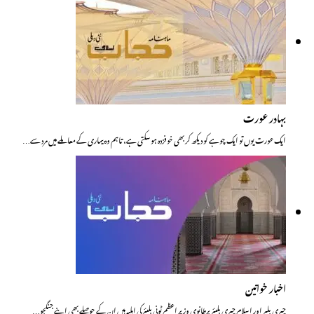
بہادر عورت
ایک عورت یوں تو ایک چوہے کو دیکھ کربھی خوفزدہ ہوسکتی ہے، تاہم وہ بیماری کے معاملے میں مرد سے…
اخبار خواتین
چیری بلیر اور اسلام چیری بلیئر برطانوی وزیر اعظم ٹونی بلیئر کی اہلیہ ہیں ان کے حوصلے بھی اپنے جنگجو…