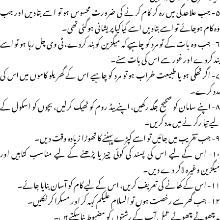
۵- جب علاحدگی میں رہ کر کام کرنے کی ضرورت محسوس ہو تو اسے بتادیں اور جب
وہ کام ہوجائے تو اسے بتادیں اسے کیاکیا پریشانی ہوگئی تھی۔
۶- جب وہ بات کے تو مرد کو چاہیے کہ میگزین کو بند کردے، ٹی وی چل رہا ہو تو اسے
بند کردے اور غور سے اس کی بات سنے۔
۷- اگر تھکی ہو یا طبیعت خراب ہو تو مرد کو چاہیے اس کے گھریلو کاموں میں اس کی
مدد کرے۔
۸- اپنے سامان کو صحیح جگہ رکھیں، اپنے بیڈ روم کو ٹھیک کرلیں، بچوں کو اسکول کے
لیے تیا رکرنے میں مدد کریں۔
۹- جب تقریب میں جائیں تو اسے کپڑے پہننے کا تھوڑا زیادہ وقت دیں۔
۱۰- اس کے لیے اس کی پسند کی کوئی چیز یا پڑھنے کے لیے مناسب کتابیں اور
میگزین وغیرہ لاکر دے دیں۔
۱۱- اس کے کھانے کی تعریف کریں، اس کے لیے کام کو آسان بنایا جائے۔
۱۲- جب گھر سے رخصت ہوں تو السلام علیکم کہہ کر اور مسکرا کر نکلیں۔
یہ چھوٹے چھوٹے عمل آپ کے رشتوں کو مضبوط بناسکتے ہیں۔