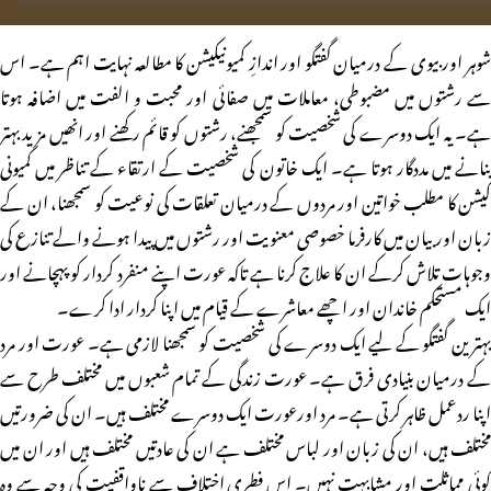
شوہر اور بیوی کے درمیان گفتگو اور اندازِ کمیونیکیشن کا مطالعہ نہایت اہم ہے۔ اس
سے رشتوں میں مضبوطی، معاملات میں صفائی اور محبت و الفت میں اضافہ ہوتا
ہے۔ یہ ایک دوسرے کی شخصیت کو سمجھنے، رشتوں کو قائم رکھنے اور انھیں مزید بہتر
بنانے میں مددگار ہوتا ہے۔ ایک خاتون کی شخصیت کے ارتقاء کے تناظر میں کمیونی
کیشن کا مطلب خواتین اور مردوں کے درمیان تعلقات کی نوعیت کو سمجھنا، ان کے
زبان اور بیان میں کارفرما خصوصی معنویت اور رشتوں میں پیدا ہونے والے تنازع کی
وجوہات تلاش کرکے ان کا علاج کرنا ہے تاکہ عورت اپنے منفرد کردار کو پہچانے اور
ایک مستحکم خاندان اور اچھے معاشرے کے قیام میں اپنا کردار ادا کرے۔
بہترین گفتگو کے لیے ایک دوسرے کی شخصیت کو سمجھنا لازمی ہے۔ عورت اور مرد
کے درمیان بنیادی فرق ہے۔ عورت زندگی کے تمام شعبوں میں مختلف طرح سے
اپنا ردعمل ظاہر کرتی ہے۔ مرد اورعورت ایک دوسرے مختلف ہیں۔ ان کی ضرورتیں
مختلف ہیں، ان کی زبان اور لباس مختلف ہے ان کی عادتیں مختلف ہیں اور ان میں
کوئی مماثلت اور مشابہت نہیں۔ اس فطری اختلاف سے ناواقفیت کی وجہ سے وہ