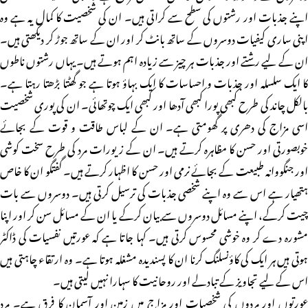
اپنے جذبات اور رشتوں کی سطح سے کراتی ہیں۔ ان کی شخصیت کا کمال یہ ہے وہ
اپنی ساری کیفیات دوسروں کے ساتھ بانٹ کر اور ان کے ساتھ جوڑ کر دیکھتی ہیں۔
ان کے لیے رشتے اور جذبات ہر چیز سے زیادہ اہم ہوتے ہیں۔ یہاں رشتوں ناطوں
کا ایک سلسلہ اور جذبات و احساسات کا ایک بہاؤ ہوتا ہے جو گھٹتا بڑھتا رہتا ہے۔
بالکل چاند کی طرح کبھی پورا کبھی آدھا اور کبھی ایک چوتھائی۔ ان کی پوری شخصیت
اسی مزاج کی دھری پر گھومتی ہے۔ ان کے لباس طاقت و قوت کے بجائے
خوبصورتی اور حسن کا مظاہرہ کرتے ہیں۔ ان کے زیورات مرد کی طرح سخت کوشی
اور جنگووانہ طبیعت کے بجائے نرمی اور حسن کا اظہار کرتے ہیں۔ گفتگو ان کا خاص
ہتھیار ہے اس سے وہ اپنے شخصی جذبات کی ترسیل کرتی ہیں۔ دوسروں سے بات
چیت کرکے، اپنے مسائل دوسروں سے بیان کرکے یا ان کے مسائل سن کر اور اپنا
مشورہ دے کر وہ خوشی محسوس کرتی ہیں۔ کہا جاتا ہے کہ عورتیں نفسیات کی ڈاکٹر
ہوتی ہیں ہر ایک کی کاؤنسلنگ کرنا ان کا پسندیدہ مشغلہ ہوتا ہے۔ وہ ارتقاء چاہتی ہیں
اس کے لیے تجاویز کے تبادلے اور روحانیت کا سہارا نہیں لیتی ہیں۔
عورتوں اور مردوں کی شخصیات اور مزاج میں زمین اور آسمان کا فرق ہے۔ مرد