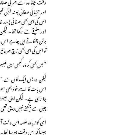
وقت بچتا وہ اسے گھر کی صفائی
اور انتہائی صفائی پسند لڑکی ت
اس کی امی بھی صفائی پسند خا
اور سلیقے سے رکھا تھا۔ لی
برتن چمکاتے ہیں چاہے اس کے 
تو اس کی امی بھی زچ ہوجات
’’بس بھی کرو، کبھی اپنی طبی
لیکن وہ بس ایک کان سے سن
اس بات کا اسے خود بھی احساس
جا رہی ہے۔ لیکن اپنی طبیعت
چین سے بیٹھنے نہیں دیتی تھی
امی کو زیادہ غصہ اس وقت آت
جیسا کہ اس وقت ہو رہا تھا۔ 