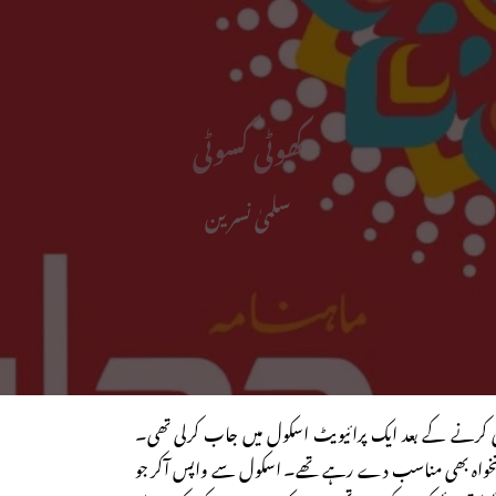
کھوٹی کسوٹی
سلمیٰ نسرین
 کرنے کے بعد ایک پرائیویٹ اسکول میں جاب کرلی تھی۔
 تنخواہ بھی مناسب دے رہے تھے۔ اسکول سے واپس آکر جو