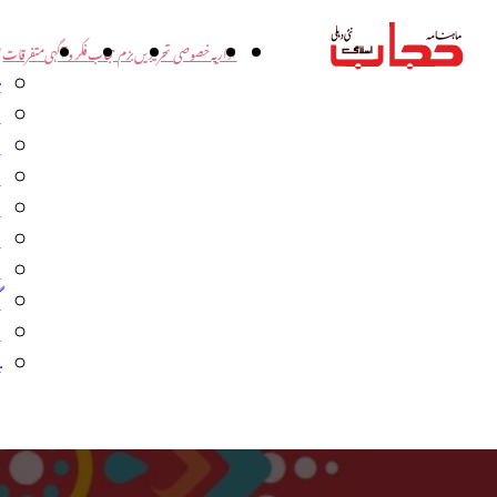
اداریہ
خصوصی تحریریں
بزم حجاب
فکر و آگہی
متفرقات
ت
د
و
س
ش
ا
ا
گ
م
ب