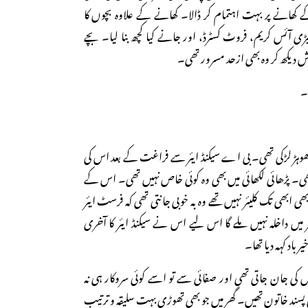
انے پر بہت اہتمام کر ڈالا۔ کھانے کے علاوہ بچوں کا
یڑی آئس کریم، فروٹ کسٹرڈ، اور جانے کیا کچھ بنا لیا۔ بچے
 دیکھ کر وہ بھی ازحد مسرور تھی۔
۔
ھوہڑ لڑکی تھی۔ بی اے سیکنڈ ایئر سے فراغت کے بعد اس کی
۔ پڑھائی لکھائی میں بھی وہ کوئی خاص نہیں تھی۔ اس کے
 ابھی تک کلیئر نہیں تھے وہ بہ خوبی جانتی تھی کہ فرسٹ ایئر
ر میں داخلہ نہیں ملے گا اس لیے اس نے سیکنڈ ایئر کا آخری
ی جان جاتی تھی اور صفائی سے تو اسے کوئی سروکار ہی نہ
ی پسند خاتون تھیں۔ گھر میں جو بھی تھوڑی بہت سلیقہ و ترتیب