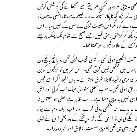
ھی۔ بیٹی کو وہ ہر ممکن طریقے سے سمجھانے کی کوشش کرتیں
سپی لے، کچھ کھاناپکانا سیکھ لے۔ غصے سے، ناراضگی سے، پیار
 دے کر، مگر اس ڈھیٹ لڑکی نے سن کے نہیں دیا۔ اس
ے دیکھ کر کڑھتی رہتی تھیں، جسے صبح سے شام تک پلنگ پر لیٹے
یکھنے کے علاوہ کچھ نہ سوجھتا تھا۔
 سخت الجھن ہوتی تھی۔ کیسی عجیب لڑکی تھی جو پانچ پانچ دن
بالوں میں کنگھی نہیں کرتی تھی۔ اس عمر میں تو لڑکیوں کو بن
ر جیولری وغیرہ کا بڑا شوق ہوتا ہے۔ ہاں البتہ اگر اسے کہیں
ھنے لائق ہوتی تھی۔ خوب سجتی سنورتی میک اپ کرتی اور اتنی
 ہی نہیں یہ وہی فضا ہے۔ اب ظاہر ہے بھئی جو ہفتوں نہ
نہ بدلے، نہ کنگھی چوٹی کرے اور اب ایک دم سے تیار
گے گی ہی نا! امی کے لاکھ سر پٹخنے کے بعد بھی اس نے اپنی
ھی ویسی ہی تھی پھوہڑ، سست، نالائق اور غیر ذمہ دار۔