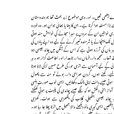
وڑے بیٹھی تھیں۔ اور وہی موضوع زیر بحث تھا جو ہندوستان
سے بڑا مسئلہ ہوا کرتا ہے۔ جن کا بیٹا یا بھائی جوان ہو، وہ خوبرو
ہماری خواتین ان کے سروں پر سہرا سجانے کی خواہش مند ہوتی
یل تک پہنچانے یا شرمندہ تعبیر کرنے کے لیے وہ اپنے پاؤں کی
ر ماں کی آرزو ہوتی ہے کہ اس کے آنگن میں چاند جیسی بہو
ر، سمجھ دار، فرماں بردار، تابعدار اور اطاعت گزار ہو۔ ہر
ائی کے لیے آسمان سے اتری حور کی طرح حسین لڑکی لانا ہوتا
ے، گھنے ہوں، گردن صراحی دار، بولے تو منہ سے پھول
موتی جیسے دانت اپنی چمک دکھلائیں، ایسی خوب صورت ہنسی
، آواز اتنی دلکش ہو کہ لگے جیسے چاندی کی پلیٹ پر موتی کھنکتے
، چاند جیسی ہتھیلی، گلاب کی پنکھڑی سے ہونٹ، کھڑی
کھیں ایسی گہری مانو دیکھنے والا جھیل میں اترتا چلا جا رہا ہو۔
لاحیت، اعلیٰ تعلیم یافتہ، سوبر، ڈیسنٹ، بانکی سجیلی، تھوڑی