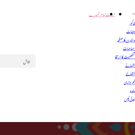
تربیت
تمام شمارے
ذکیر
ینیات
الدین کا صفحہ
ماجیات
خصیت کا ارتقا
فسانے
Search
نشائیے
ھر داری
ائدہ
یوٹی ٹپس