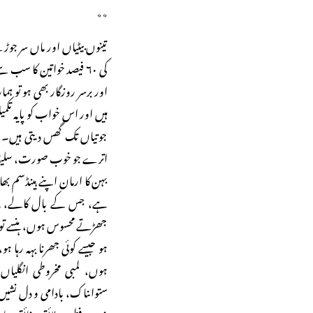
٭٭
تینوں بیٹیاں اور ماں سر ج
کی ۶۰ فیصد خواتین کا سب 
اور برسر روزگار بھی ہو تو 
ہیں اور اس خواب کو پایہ تکم
جوتیاں تک گھس دیتی ہیں۔ ہ
اترے جو خوب صورت، سلیقہ شعا
بہن کا ارمان اپنے ہینڈسم بھ
ہے، جس کے بال کالے، لمب
جھڑتے محسوس ہوں، ہنسے تو 
ہو جیسے کوئی جھرنا بہہ رہا ہو
ہوں، لمبی مخروطی انگلیاں
ستواںناک، بادامی و دل نشیں آن
ذہین و فطین، لائق وفائق، باص