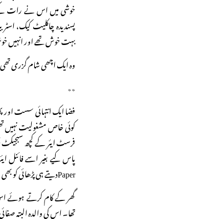
خوشی میں اس نے رات کے کھ
پسندیدہ چاکلیٹ کیک، اسٹر ب
بہت خوش تھے اور انہیں خوش
وہ ایک اچھی شام گزری تھی
٭٭
فضا ایک انتہائی سست اور پ
کوئی خاص مشغولیت نہیں تھی
فرسٹ ایئر کے کچھ سبجیکٹ بھی
پاس کیے بغیر اسے فائنل ایئ
Paperدیتے ہی پڑھائی کو بھی خیرباد کہہ دیا تھا۔
گھر کے کام کرتے ہوئے اس ک
تھا۔ اس کی والدہ البتہ صفائ