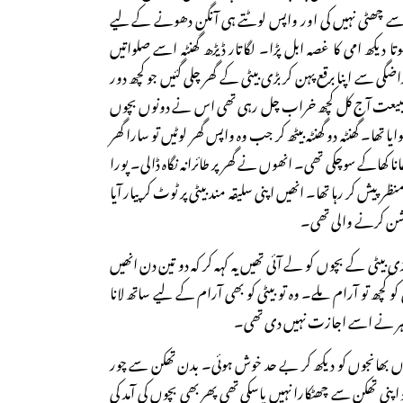
 چھٹی نہیں کی اور واپس لوٹتے ہی آنگن دھونے کے لیے
 دیکھ امی کا غصہ ابل پڑا۔ لگاتار ڈیڑھ گھنٹہ اسے صلواتیں
اراضگی سے اپنا برقع پہن کر بڑی بیٹی کے گھر چلی گئیں جو کچھ دور
طبیعت آج کل کچھ خراب چل رہی تھی اس نے دونوں بچوں
یا تھا۔ گھنٹہ دو گھنٹہ بیٹھ کر جب وہ واپس گھر لوٹیں تو سارا گھر
ھانا کھاکے سوچکی تھی۔ انھوں نے گھر پر طائرانہ نگاہ ڈالی۔ پورا
ظر پیش کر رہا تھا۔ انھیں اپنی سلیقہ مند بیٹی پر ٹوٹ کر پیار آیا
روشن کرنے والی تھی۔
بیٹی کے بچوں کو لے آئی تھیں یہ کہہ کر کہ دو تین دن انھیں
ی کو کچھ تو آرام ملے۔ وہ تو بیٹی کو بھی آرام کے لیے ساتھ لانا
ہر نے اسے اجازت نہیں دی تھی۔
ونوں بھانجوں کو دیکھ کر بے حد خوش ہوئی۔ بدن تھکن سے چور
پنی تھکن سے چھٹکارا نہیں پاسکی تھی پھر بھی بچوں کی آمد کی