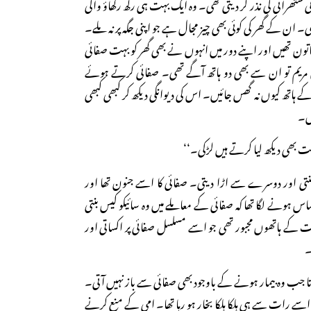
 ستھرائی کی نذر کر دیتی تھی۔ وہ ایک بہت ہی رکھ رکھاؤ والی
ھی۔ ان کے گھر کی کوئی بھی چیز مجال ہے جو اپنی جگہ پر نہ ملے۔
تون تھیں اور اپنے دور میں انہوں نے بھی گھر کو بہت صفائی
کن مریم تو ان سے بھی دو ہاتھ آگے تھی۔ صفائی کرتے ہوئے
ہاتھ کیوں نہ گھس جائیں۔ اس کی دیوانگی دیکھ کر کبھی کبھی
یں۔
عت بھی دیکھ لیا کرتے ہیں لڑکی۔‘‘
تی اور دوسرے سے اڑا دیتی۔ صفائی کا اسے جنون تھا اور
 ہونے لگا تھا کہ صفائی کے معاملے میں وہ سائیکو کیس بنتی
 کے ہاتھوں مجبور تھی جو اسے مسلسل صفائی پر اکساتی اور
۔
ا جب وہ بیمار ہونے کے باوجود بھی صفائی سے باز نہیں آتی۔
اسے رات سے ہی ہلکا ہلکا بخار ہو رہا تھا۔ امی کے منع کرنے