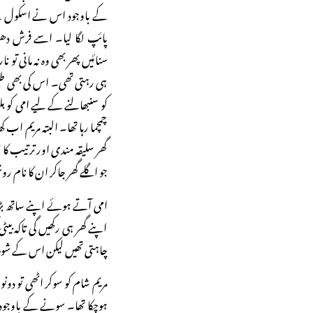
کے باوجود اس نے اسکول سے
پائپ لگا لیا۔ اسے فرش دھوتا
سنائیں پھر بھی وہ نہ مانی تو ن
ہی رہتی تھی۔ اس کی بھی 
کو سنبھالنے کے لیے امی کو بلوا
چمچما رہا تھا۔ البتہ مریم اب ک
گھر سلیقہ مندی اور ترتیب کا من
جو اگلے گھر جاکر ان کا نام 
امی آتے ہوئے اپنے ساتھ بڑی 
اپنے گھر ہی رکھیں گی تاکہ بیٹ
چاہتی تھیں لیکن اس کے شو
مریم شام کو سوکر اٹھی تو د
ہوچکا تھا۔ سونے کے باوجود ا