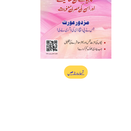
شمارہ پڑھیں