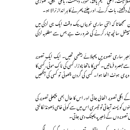
ھنے، بات کرنے، اور چلنے پھرنے کا ہر انداز نرالا ہو۔
مجھاتا کہ اتنی ساری خوبیاں بیک وقت ایک ہی لڑکی میں
پیشل سانچہ تیار کرنے کی ضرورت ہے جس سے مطلوبہ لڑکی
ڈھیر ساری تصویریں پھیلائے بیٹھی تھیں۔ ایک ایک تصویر
 تبصرہ فرماتیں۔ کسی کا ماتھا چوڑا، کسی کی ناک موٹی، کسی کا
ا اوپری ہونٹ اٹھا ہوا۔ کسی کی گردن چھوٹی تو کسی کی آنکھیں
ے اگلی تصویر اٹھالی جاتی اور اس کا حال بھی پچھلی تصویر کی
نوں کو پسند آجاتی تو تیسری اس میں سے کوئی خامی ڈھونڈ نکالتی
وئی تصویروں کے ڈھیر پہ پھینک دی جاتی۔
ر مغز ماری کے بعد بالآخر دو تصویروں پرپسندیدگی کی مہر لگی۔