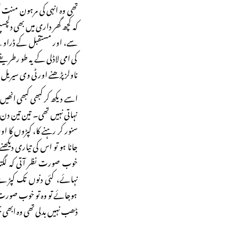
تھی وہ انہی کی مرہون منت ت
کہ کچھ گھر داری میں بھی دلچ
سے، اور مستقبل کے ڈراوے
کی امی لاڈلی کے یہ طو رطریق
ناولز پڑھنے اور ٹی وی سیریل د
اسے دیکھ کر کبھی کبھی انھیں
نہاتی نہیں تھی۔ تین تین دن 
سنور کر رہنے کا، کپڑوں کا او
جانا ہو تو اس کی تیاری دیک
خوب صورت نظر آتی کہ لگتا
نہائے، کئی دنوں تک کپڑے 
ہوجائے تو وہ تو خوب صورت ل
ڈھب نہیں بدلی تھی وہ ابھی ب