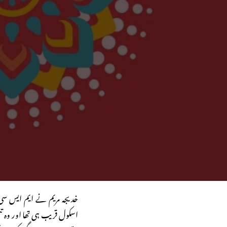
خدیجہ مریم نے ایم ایس سی
اسکول قریب ہی تھا اور وہ