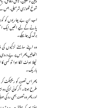
شوخ تھوڑی شرمیلی، جس کے دیک
اب ان بے چاریوں کو کون س
پانے کے لیے انھیں ایک اس
برآمد کی جاسکے۔
وہ اپنے سامنے لڑکیوں کی 
اٹھاتیں پھر اس پر بے دردی سے
نچلا ہونٹ لٹکا ہوا تو کسی ک
باریک۔
پھر اس تصویر کو ریجیکٹ کر ک
طرح ہوتا۔ اگر کوئی لڑکی دو بہ
اور پھر وہ تصویر بھی رد کی ہ
ہفتے بھر کی مشقت، جوڑ توڑ او