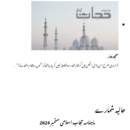
منجدھار
فراز بری طرح اسی ذہنی الجھن میں گرفتار تھا۔ وہ فیصلہ نہیں کرپا رہا تھا کہ ’’کون سا قدم اٹھائے؟‘‘…
حالیہ شمارے
ماہنامہ حجاب اسلامی ستمبر 2024