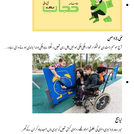
نئی پڑوسن
آج موسم بہت ہی خوشگوار تھا۔ ہلکی ہلکی ہوائیں چل رہی تھیں۔ لگتا ہے ہلکی بوندا باندی ہونے والی ہے۔…
اپاہج
میرے بابا میری دادی کی اکلوتی اولاد تھے۔ دادی کہتی تھیں کہ میری ماں جب بیاہ کر ان کے گھر…