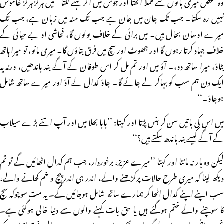
وہ شخص میری باتوں سے تلملا اٹھتا اور جوش میں آکر کہنے لگتا ’’میں ہرگز ہرگز خاموش
نہیں رہ سکتا۔ جب تک جان میں جان ہے جب تک منہ میں زبان ہے، جب تک
میرے اوسان بحال ہیں۔ میں برائی کے خلاف بولوں گا، فحاشی او بے حیائی کے
خلاف جہاد کرتا رہوں گا اور جھوٹ اور سچ میں فرق بتاؤں گا۔ میری مانو، تو میرا ہاتھ
بٹاؤ، میرا ساتھ دو،۔ آؤ میں اور تم مل کر اس طوفان کے آگے بند باندھیں، ورنہ یہ
ایک دن ہم سب کو بہاکر لے جائے گا۔ جاؤ کدال لے آؤ اور میرے ساتھ شامل
ہوجاؤ۔‘‘
میں اس کی باتیں سن کر ہنس پڑتا اور کہتا: ’’بابا بھلا میں اور آپ اتنے بڑے سیلاب
کے آگے کیسے بند باندھ سکتے ہیں؟‘‘
لیکن وہ ہار نہ مانتا اور کہتا ’’میرے عزیز، برخوردار، جب ہم کدال اٹھائیں گے تو تم
دیکھ لینا کہ میری طرح حالات پرکڑھنے والے، اندر ہی اندر پیچ و خم کھانے والے،
سب اپنے اپنے کدال اٹھا کر ہمارے ساتھ شامل ہوجائیں گے۔ یہ مت سوچوکہ سچ
کا سوچنے والے ختم ہوگئے ہیں یا حق بات کہنے والوں سے دنیا خالی ہوگئی ہے۔