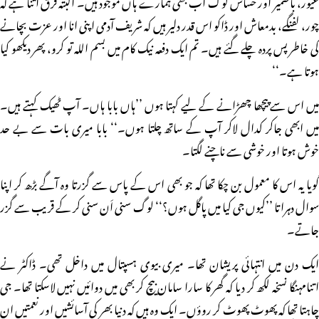
غیور، باضمیر اور حساس لوگ اب بھی ہمارے ہاں موجود ہیں۔ البتہ فرق اتنا ہے کہ
چور، لفنگے، بدمعاش اور ڈاکو اس قدر دلیر ہیں کہ شریف آدمی اپنی انا اور عزت بچانے
کی خاطر پس پردہ چلے گئے ہیں۔ تم ایک دفعہ نیک کام میں بسم اللہ تو کرو، پھر دیکھو کیا
ہوتا ہے۔‘‘
میں اس سے پیچھا چھڑانے کے لیے کہتا ہوں ’’ہاں بابا ہاں۔ آپ ٹھیک کہتے ہیں۔
میں ابھی جاکر کدال لاکر آپ کے ساتھ چلتا ہوں۔‘‘ بابا میری بات سے بے حد
خوش ہوتا اور خوشی سے ناچنے لگتا۔
گویا یہ اس کا معمول بن چکا تھا کہ جو بھی اس کے پاس سے گزرتا وہ آگے بڑھ کر اپنا
سوال دہراتا ’’کیوں جی کیا میں پاگل ہوں؟‘‘ لوگ سنی اَن سنی کر کے قریب سے گزر
جاتے۔
ایک دن میں انتہائی پریشان تھا۔ میری بیوی ہسپتال میں داخل تھی۔ ڈاکٹر نے
اتنامہنگا نسخہ لکھ کر دیا کہ گھر کا سارا سامان بیچ کر بھی میں دوائیں نہیں لاسکتا تھا۔ جی
چاہتا تھا کہ پھوٹ پھوٹ کر روؤں۔ ایک وہ ہیں کہ دنیا بھر کی آسائشیں اور نعمتیں ان