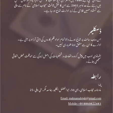
میں رہنے کے بعد نومبر 2003 سے اس کا نقشِ ثالث ‘حجاب اسلامی’ کے نام سے دہلی
سے شمشاد حسین فلاحی کے زیرِ ادارت شائع ہو رہا ہے۔
ڈسکلیمر
اس ویب سائٹ پر شائع ہونے والا تمام مواد قلم کاروں کی ذاتی آراء پر مبنی ہے۔
ادارے کا ان سے متفق ہونا ضروری نہیں۔
افسانوی ادب میں پیش کردہ واقعات و شخصیات کی اصل زندگی سے مماثلت محض اتفاقی
سمجھی جائے۔
رابطہ
پتہ:
ماہ نامہ حجاب اسلامی، ڈی 50، ابوالفضل انکلیو، جامعہ نگر، نئی دہلی-25
Email: mahnamahijab@gmail.com
Mobile: +918860822483