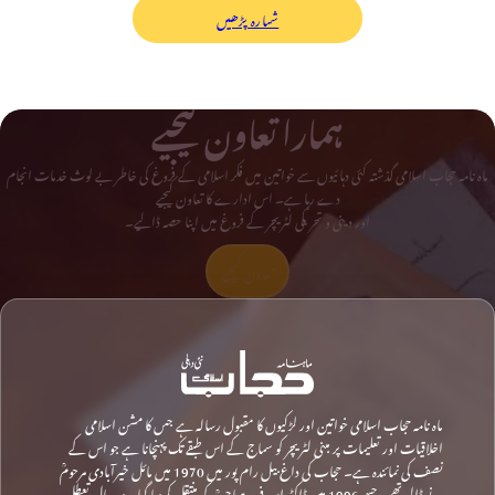
شمارہ پڑھیں
ہمارا تعاون کیجیے
ماہ نامہ حجاب اسلامی گذشتہ کئی دہائیوں سے خواتین میں فکر اسلامی کے فروغ کی خاطر بے لوث خدمات انجام
دے رہا ہے۔ اس ادارے کا تعاون کیجیے
اور دینی و تحریکی لٹریچر کے فروغ میں اپنا حصہ ڈالیے۔
تعاون کیجیے
ماہ نامہ حجاب اسلامی خواتین اور لڑکیوں کا مقبول رسالہ ہے جس کا مشن اسلامی
اخلاقیات اور تعلیمات پر مبنی لٹریچر کو سماج کے اس طبقے تک پہنچانا ہے جو اس کے
نصف کی نمائندہ ہے۔ حجاب کی داغ بیل رام پور میں 1970 میں مائل خیرآبادی مرحومؒ
نے ڈالی تھی، جسے 1996 میں ڈاکٹر ابن فرید صاحبؒ کو منتقل کردیا گیا۔ دو سال تعطل