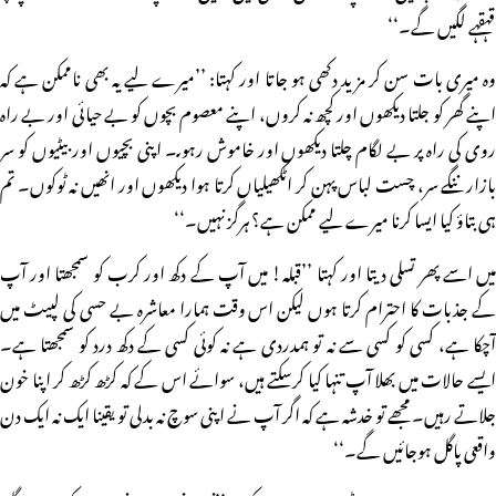
قہقہے لگیں گے۔‘‘
وہ میری بات سن کر مزید دکھی ہو جاتا اور کہتا: ’’میرے لیے یہ بھی ناممکن ہے کہ
اپنے گھر کو جلتا دیکھوں اور کچھ نہ کروں، اپنے معصوم بچوں کو بے حیائی اور بے راہ
روی کی راہ پر بے لگام چلتا دیکھوں اور خاموش رہوںـ۔ اپنی بچیوں اور بیٹیوں کو سر
بازار ننگے سر، چست لباس پہن کر اٹکھیلیاں کرتا ہوا دیکھوں اور انھیں نہ ٹوکوں۔ تم
ہی بتاؤ کیا ایسا کرنا میرے لیے ممکن ہے؟ ہرگز نہیں۔‘‘
میں اسے پھر تسلی دیتا اور کہتا ’’قبلہ! میں آپ کے دکھ اور کرب کو سمجھتا اور آپ
کے جذبات کا احترام کرتا ہوں لیکن اس وقت ہمارا معاشرہ بے حسی کی لپیٹ میں
آچکا ہے، کسی کو کسی سے نہ تو ہمدردی ہے نہ کوئی کسی کے دکھ درد کو سمجھتا ہے۔
ایسے حالات میں بھلا آپ تنہا کیا کرسکتے ہیں، سوائے اس کے کہ کڑھ کڑھ کر اپنا خون
جلاتے رہیں۔ مجھے تو خدشہ ہے کہ اگر آپ نے اپنی سوچ نہ بدلی تو یقینا ایک نہ ایک دن
واقعی پاگل ہوجائیں گے۔‘‘