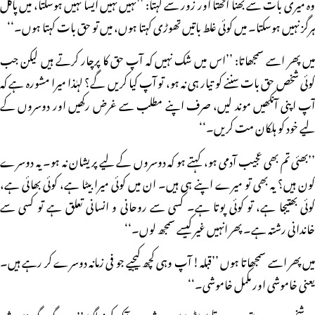
وہ میری بات سے بھنا اٹھتا اور زور سے کہتا: ’’نہیں نہیں ایسا نہیں ہوسکتا، میں پاگل
ہرگز نہیں ہوسکتا۔ میں کوئی غلط باتیں تھوڑی کہتا ہوں، میں تو حق بات کہتا ہوں۔‘‘
میں پھر اسے سمجھاتا: ’’اس میں شک نہیں کہ آپ حق کا پرچار کرتے ہیں لیکن جب
کوئی شخص حق بات سننے کو تیار ہی نہ ہو، تو آپ کیا کریں گے؟ لہٰذا میرا مشورہ ہے کہ
آپ اپنی آنکھیں موند لیں، صرف اپنے مطلب سے غرض رکھیں اور دوسروں کے
لیے خود کو ہلکان مت کریں۔‘‘
’’بھئی تم بھی عجیب آدمی ہو، کہتے ہو کہ دوسروں کے لیے پریشان نہ ہو۔ یہ دوسرے
کون ہیں؟ یہ بھی تو میرے اپنے ہی ہیں۔ ان میں کوئی میرا بیٹا ہے، کوئی بھائی ہے،
کوئی بھتیجا ہے، تو کوئی پوتا ہے۔ کسی سے روحانی و انسانی تعلق ہے تو کسی سے
خاندانی رشتہ ہے۔ پھر انہیں غیر کیسے سمجھ لوں۔‘‘
میں پھر اسے سمجھاتا ہوں ’’قبلہ! آپ وہی کچھ کیجیے جو فی زمانہ دوسرے کر رہے ہیں۔
یعنی خاموشی اور مکمل خاموشی۔‘‘