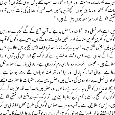
میرے ہمسائے، دوست اور عزیز و اقارب سب مجھے پاگل کیوں کہتے ہیں؟ میری
بات کو ٹھٹھا اور مذاق کیوں سمجھتے ہیں؟ میں جب کسی کو بھلائی کی بات کہوں تو وہ
قہقہے لگاتے اور میرا منہ کیوں چڑاتے ہیں؟‘‘
میں اسے پھر تسلی دیتا ’’بات دراصل یہ ہے کہ آپ آج کے گئے گزرے دور میں
لوگوں کو کھری کھری سناتے اور انھیں برائی سے روکتے ہیں، اسی لیے لوگوں کو آپ
کی بائیں اجنبی لگتی ہیں۔ المیہ یہ ہے کہ ہمارا معاشرہ ایک ایسی نہج پر چل نکلا ہے جس
کے آگے تباہی ہے۔ اس وقت حالت یہ ہے کہ لوگ سچ اور حق کی باتوں کا برا
مناتے ہیں۔ محبت، اخوت، رواداری دم توڑ رہی ہے۔ بھائی چارے کا جنازہ نکل
چکا ہے۔ پرانی اقدار کو پامال اور حیا اور شرافت کو پاؤں تلے روندا جا رہا ہے۔
نوجوان نسل بے راہ روی کی دلدل میں دھنس رہی ہے۔ منشیات کا عفریت اچھے
اچھے خاندانوں کو نگل رہا ہے۔ ایسے ماحول اور گھٹن میں جب آپ کلمہ حق بلند کر کے
لوگوں کو صحیح راستے پر گام زن کرنا چاہتے ہیں، تو لوگ آپ پر ہنستے اور قہقہے لگاتے
ہیں۔ اس کا علاج یہ ہے کہ آپ دوسرے حساس لوگوں کی طرح محض تماشائی بن کر
تماشا دیکھتے جائیں اور اپنے ہونٹوں کو سی لیں۔ میں نہ تو آپ کا مذاقا اڑائے گا نہ آپ پر