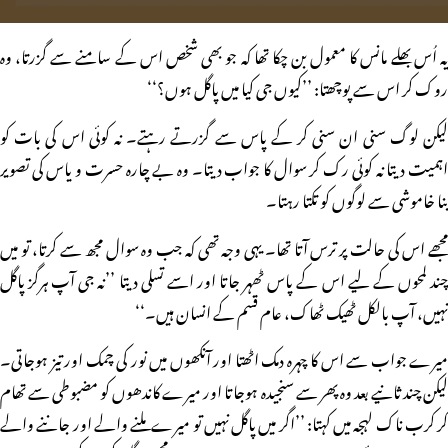
یہ اُس بھلے مانس کا معمول بن چکا تھا کہ جو بھی شخص اس کے سامنے سے گزرتا، وہ
روک کر اس سے پوچھتا: ’’کیوں جی کیا میں پاگل ہوں؟‘‘
لیکن لوگ سنی ان سنی کر کے پاس سے گزرتے رہتے۔ نہ کوئی اس کی بات کو
اہمیت دیتا نہ کوئی رک کر سوال کا جواب دیتا۔ وہ بے چارہ حسرت و یاس کی تصویر
بنا خاموشی سے لوگوں کو تکتا رہتا۔
مجھے اس کی حالت پر ترس آتا تھا۔ یہی وجہ تھی کہ جب وہ سوال مجھ سے کرتا، تو میں
چند لمحوں کے لیے اس کے پاس ٹھہر جاتا اور اسے تسلی دیتا ’’نہ جی آپ ہرگز پاگل
نہیں، آپ بالکل ٹھیک ٹھاک، عام قسم کے انسان ہیں۔‘‘
میرے جواب سے اس کا چہرہ دمک اٹھتا اور آنکھوں میں نور کی چمک اور تیز ہوجاتی۔
لیکن چند ثانیے بعد وہ پھر سے سنجیدہ ہوجاتا اور میرے کاندھوں کو مضبوطی سے تھام
کر کرب ناک لہجہ میں کہتا: ’’اگر میں پاگل نہیں تو میرے ملنے والے اور جاننے والے