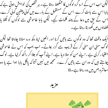
لیکن اب اس کے ارد گرد لوگوں کا جمگھٹا رہتا ہے۔ ہر شخص کی خواہش ہوتی ہے کہ
بابا اس سے بات کرے، اس کے مستقبل کے بارے میں کوئی پیشین گوئی کرے،
اس کے حق میں دعا کے چند کلمات کہے، لیکن بابا خاموشی سے لوگوں کو تکتا یا
فضاؤں میں گھورتا رہتا ہے۔
ایک وقت تھا کہ وہ لوگوں سے باتیں کرنا اور انھیں اپنا دکھ درد سنانا چاہتا تھا لیکن
لوگ سنی ان سنی کر کے قریب سے گزر جاتے۔ اب جب کہ اس نے خاموشی
اختیار کرلی ہے، اپنے من کو سلا دیا ہے، اپنے آپ کو جلا کر راکھ کرلیا ہے، لوگ
چاہتے ہیں کہ وہ ان سے باتیں کرے۔ سمجھ میں نہیں آتا کہ پاگل بابا ہوا ہے یا وہ
معاشرہ جس میں وہ رہتا ہے۔lll
مزید