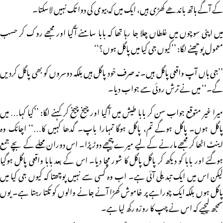
کے آگے ہاتھ باندھے کھڑی ہیں، ایک میں کہ بیوی کی دوا تک نہیں لاسکتا۔
میں اپنی سوچوں میں غلطاں چلا جا رہا تھا کہ بابا سامنے آگیا اور مجھے روک کر حسب
معمول پوچھنے لگا: ’’کیوں جی کیا میں پاگل ہوں؟‘‘
’’جی ہاں آپ واقعی پاگل ہیں۔ نہ صرف خود پاگل ہیں بلکہ دوسروں کو بھی پاگل کردیں
گے۔‘‘ میں نے ترش روئی سے جواب دیا۔
میرا غیر متوقع جواب سن کر بابا طیش میں آگیا اور چیخ چیخ کر کہنے لگا: ’’کیا کہا… میں
پاگل ہوں۔ پاگل ہوگے تم، پاگل ہوگا تمہارا باپ۔ گدھا کہیں کا…‘‘ اچانک وہ
اینٹ اٹھا کر مجھے مارنے کے لیے میرے پیچھے دوڑ پڑا۔ اس دوران محلے کے بچے جمع
ہوگئے اور بابا کو دیکھ کر پاگل پاگل کا شور مچا دیا۔ اس کے بعد بابا واقعی پاگل ہوگیا
لیکن اس میں ایک تبدیلی آئی ہے۔ اب وہ کسی سے نہیں پوچھتا کہ کیوں جی کیا میں
پاگل ہوں بلکہ ایک چوراہے پر خاموش کھڑا آنے جانے والوں کو تکتا رہتا ہے۔ یوں
سمجھ لیجیے کہ اس نے چپ کا روزہ رکھ لیا ہے۔