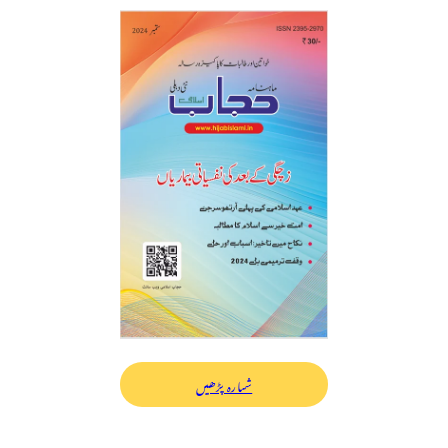
شمارہ پڑھیں