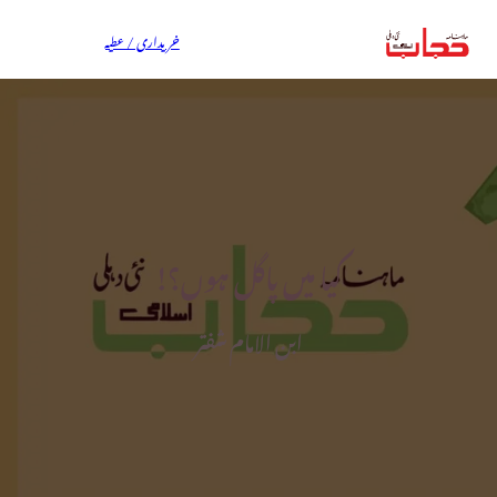
خریداری / عطیہ
کیا میں پاگل ہوں؟!
ابن الامام شفتر