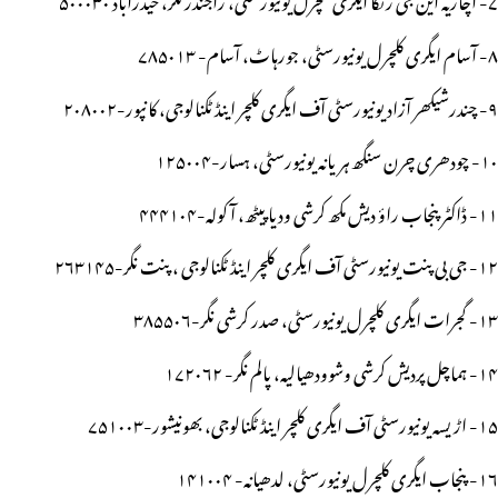
۸- آسام ایگری کلچرل یونیورسٹی، جورہاٹ، آسام- ۷۸۵۰۱۳
۹- چندرشیکھر آزاد یونیورسٹی آف ایگری کلچر اینڈ ٹکنالوجی، کانپور-۲۰۸۰۰۲
۱۰- چودھری چرن سنگھ ہریانہ یونیورسٹی، ہسار-۱۲۵۰۰۴
۱۱- ڈاکٹر پنجاب راؤ دیش مکھ کرشی ودیاپیٹھ، آکولہ-۴۴۴۱۰۴
۱۲- جی بی پنت یونیورسٹی آف ایگری کلچر اینڈ ٹکنالوجی ، پنت نگر-۲۶۳۱۴۵
۱۳- گجرات ایگری کلچرل یونیورسٹی، صدر کرشی نگر-۳۸۵۵۰۶
۱۴- ہماچل پردیش کرشی وشوودھیالیہ، پالم نگر- ۱۷۲۰۶۲
۱۵- اڑیسہ یونیورسٹی آف ایگری کلچر اینڈ ٹکنالوجی، بھونیشور-۷۵۱۰۰۳
۱۶- پنجاب ایگری کلچرل یونیورسٹی، لدھیانہ- ۱۴۱۰۰۴