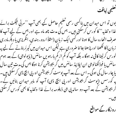
تعلیمی لیاقت
یوں تو اس میدان میں بناکسی رسمی تعلیم حاصل کیے بھی آپ ’’سرٹی فیکٹ برائے
غذا و تغذیہ‘‘ کا کورس کرسکتی ہیں۔ جس کی مدت چھ ماہ ہے اور جس کے لیے آپ کا
صرف اٹھارہ سال کا ہونا اور کسی ایک زبان (مثلاً اردو، ہندی، انگریزی یا دیگر مادری
زبان) کا لکھنا اور پڑھنا جاننا ضروری ہے لیکن اس میدان میں کیرئر بنانے کے لیے یہ
کورس کرلینا کافی نہ ہوگا۔ بلکہ آپ کو کم از کم بارہویں سائنس (بایولوجی) کے بعد ہوم
سائنس یا فوڈ ٹکنالوجی ان اپلائیڈ سائنس میں گریجویشن کرنا ہوگا جس کی مدت تین سال
یا چار سال کی ہوگی۔ اس کے بعد آپ پوسٹ گریجویشن اور پی ایچ ڈی کرسکتی ہیں۔
یہ کورسس (پوسٹ گریجویشن اور پی ایچ ڈی) آپ کو ماہر میدان بنائیں گے۔
گریجویشن کے بعد آپ دو سالہ پی جی ڈپلومہ برائے غذا وتغذیہ کا بھی کورس کرسکتی
ہیں۔
روزگار کے مواقع