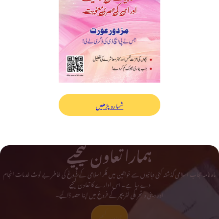
شمارہ پڑھیں
ہمارا تعاون کیجیے
ماہ نامہ حجاب اسلامی گذشتہ کئی دہائیوں سے خواتین میں فکر اسلامی کے فروغ کی خاطر بے لوث خدمات انجام
دے رہا ہے۔ اس ادارے کا تعاون کیجیے
اور دینی و تحریکی لٹریچر کے فروغ میں اپنا حصہ ڈالیے۔
تعاون کیجیے