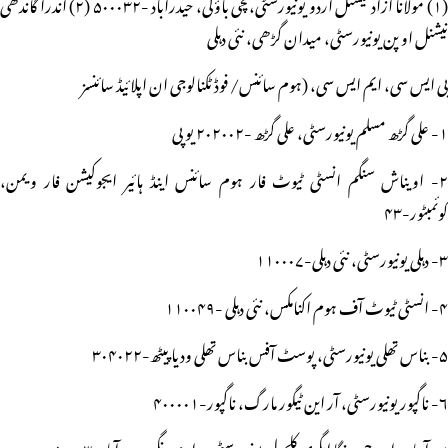
(۱) مولانا آزاد نیشنل اردو یونیورسٹی،گچی باؤلی، حیدرآباد -۵۰۰۰۳۲ (۲) اندرا گاندھی
نیشنل اوپن یونیورسٹی، میدان گڑھی، نئی دہلی
بی ایس سی، ایم ایس سی، (ہوم سائنس/ فوڈ ٹکنالوجی ان اپلائیڈ سائنسز
۱- علی گڑھ مسلم یونیورسٹی، علی گڑھ -۲۰۲۰۰۲ یوپی
۲- اویناش سنگم انسٹی ٹیوٹ فار ہوم سائنس اینڈ ہائیر ایجوکیشن فار ویمن،
کوئمبٹور-۴۳
۳- دہلی یونیورسٹی، نئی دہلی-۱۱۰۰۰۷
۴- انسٹی ٹیوٹ آف ہوم اکنامکس، نئی دہلی -۱۱۰۰۴۹
۵- بناس تھلی یونیورسٹی، پوسٹ آفس بناس تھلی ودیاپیٹھ-۳۰۴۰۲۲
۶- ناگپور یونیورسٹی، آر این ٹیگور مارگ، ناگپور-۴۰۰۰۰۱
۷- آچاریہ این جی رنگا ایگری کلچرل یونیورسٹی، راجندر نگر، حیدرآباد ۵۰۰۰۳۰