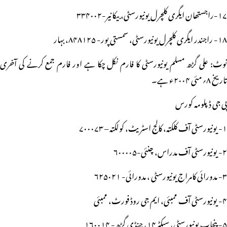
۱۷-راجستھان ایگری کلچرل یونیورسٹی، بیکانیر-۳۳۴۰۰۲
۱۸- راجندر ایگری کلچرل یونیورسٹی، سمستی پور- ۸۴۸۱۲۵، بہار
نوٹ: علی گڑھ مسلم یونیورسٹی کا فارم نکل چکا ہے اور فارم جمع کرنے کی آخری
تاریخ ۸؍مئی ۲۰۰۴ء ہے۔
پی جی ڈپلومہ کورس
۱- یونیورسٹی آف کلکتہ، کالج اسٹریٹ، کولکتہ – ۷۰۰۰۷۳
۲- یونیورسٹی آف مدراس، چنئی-۶۰۰۰۰۵
۳- مدورائی کامراج یونیورسٹی ، مدورائی- ۶۲۵۰۲۱
۴- یونیورسٹی آف ممبئی، ایم جی روڈ فورٹ، ممبئی
۵- پنجاب یونیورسٹی، سیکٹر۱۴، چنڈی گڑھ- ۱۶۰۰۱۴