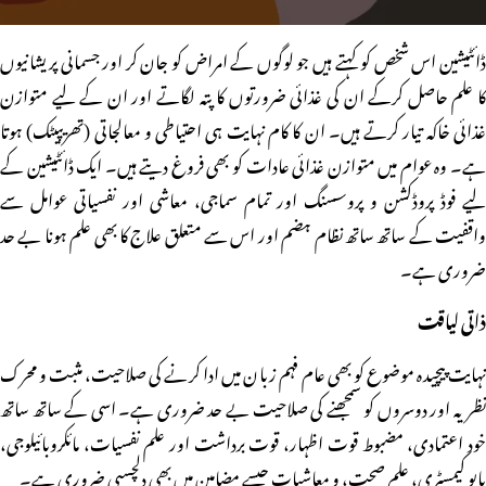
ڈائٹیشین اس شخص کو کہتے ہیں جو لوگوں کے امراض کو جان کر اور جسمانی پریشانیوں
کا علم حاصل کرکے ان کی غذائی ضرورتوں کا پتہ لگاتے اور ان کے لیے متوازن
غذائی خاکہ تیار کرتے ہیں۔ ان کا کام نہایت ہی احتیاطی و معالجاتی (تھریپیٹک) ہوتا
ہے۔ وہ عوام میں متوازن غذائی عادات کو بھی فروغ دیتے ہیں۔ ایک ڈائٹیشین کے
لیے فوڈ پروڈکشن و پروسسنگ اور تمام سماجی، معاشی اور نفسیاتی عوامل سے
واقفیت کے ساتھ ساتھ نظام ہضم اور اس سے متعلق علاج کا بھی علم ہونا بے حد
ضروری ہے۔
ذاتی لیاقت
نہایت پیچیدہ موضوع کو بھی عام فہم زبان میں ادا کرنے کی صلاحیت، مثبت و محرک
نظریہ اور دوسروں کو سمجھنے کی صلاحیت بے حد ضروری ہے۔ اسی کے ساتھ ساتھ
خود اعتمادی، مضبوط قوت اظہار، قوت برداشت اور علم نفسیات، مائکروبائیلوجی،
بایو کیمسٹری، علم صحت، و معاشیات جیسے مضامین میں بھی دلچسپی ضروری ہے۔