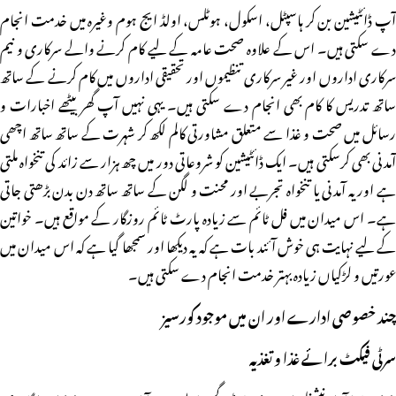
آپ ڈائٹیشین بن کر ہاسپٹل، اسکول، ہوٹلس، اولڈ ایج ہوم وغیرہ میں خدمت انجام
دے سکتی ہیں۔ اس کے علاوہ صحت عامہ کے لیے کام کرنے والے سرکاری و نیم
سرکاری اداروں اور غیر سرکاری تنظیموں اور تحقیقی اداروں میں کام کرنے کے ساتھ
ساتھ تدریس کا کام بھی انجام دے سکتی ہیں۔ یہی نہیں آپ گھر بیٹھے اخبارات و
رسائل میں صحت و غذا سے متعلق مشاورتی کالم لکھ کر شہرت کے ساتھ ساتھ اچھی
آمدنی بھی کرسکتی ہیں۔ ایک ڈائٹیشین کو شروعاتی دور میں چھ ہزار سے زائد کی تنخواہ ملتی
ہے اور یہ آمدنی یا تنخواہ تجربے اور محنت و لگن کے ساتھ ساتھ دن بدن بڑھتی جاتی
ہے۔ اس میدان میں فل ٹائم سے زیادہ پارٹ ٹائم روزگار کے مواقع ہیں۔ خواتین
کے لیے نہایت ہی خوش آئند بات ہے کہ یہ دیکھا اور سمجھا گیا ہے کہ اس میدان میں
عورتیں و لڑکیاں زیادہ بہتر خدمت انجام دے سکتی ہیں۔
چند خصوصی ادارے اور ان میں موجود کورسیز
سرٹی فیکٹ برائے غذا و تغذیہ