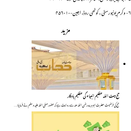
۶- وکرم یونیورسٹی ، کوٹھی روڈ، اجین-۴۵۶۰۱۰
مزید
حج بیت اللہ عظیم انبیاء کی عظیم یادگار
حج کی فرضیت حضرت ابو ہریرہ رضی اللہ عنہ سے روایت ہے کہ حضور صلی اللہ علیہ وسلم نے فرمایا:…