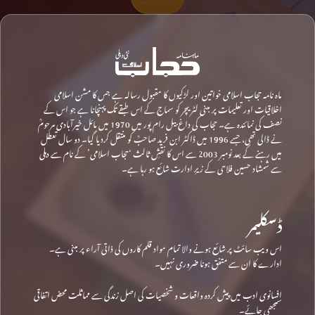
ماہ نامہ حجاب اسلامی خواتین اور لڑکیوں کا مقبول رسالہ ہے جس کا مشن اسلامی
اخلاقیات اور تعلیمات پر مبنی لٹریچر کو سماج کے اس طبقے تک پہنچانا ہے جو اس کے
نصف کی نمائندہ ہے۔ حجاب کی داغ بیل رام پور میں 1970 میں مائل خیرآبادی مرحومؒ
نے ڈالی تھی، جسے 1996 میں ڈاکٹر ابن فرید صاحبؒ کو منتقل کردیا گیا۔ دو سال تعطل
میں رہنے کے بعد نومبر 2003 سے اس کا نقشِ ثالث ‘حجاب اسلامی’ کے نام سے دہلی
سے شمشاد حسین فلاحی کے زیرِ ادارت شائع ہو رہا ہے۔
ڈسکلیمر
اس ویب سائٹ پر شائع ہونے والا تمام مواد قلم کاروں کی ذاتی آراء پر مبنی ہے۔
ادارے کا ان سے متفق ہونا ضروری نہیں۔
افسانوی ادب میں پیش کردہ واقعات و شخصیات کی اصل زندگی سے مماثلت محض اتفاقی
سمجھی جائے۔