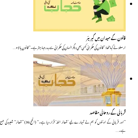
قانون کے میدان میں کیریئر
ارسطو نے کہا تھا: ’’قانون کی حکمرانی کسی بھی دیگر انسان کی حکمرانی سے بدرجہا بہتر ہے۔‘‘ قانون یا لاء…
قربانی کے روحانی مقاصد
’’اور قربانی کے اونٹوں کو ہم نے تمہارے لیے ’شعائر اللہ‘ قرار دیا ہے۔‘‘ (الحج:36) ’’شعائر‘‘ شعیرہ کی جمع
ہے۔…