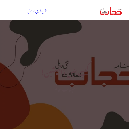
خریداری / عطیہ
کیسے بنیں ڈائٹیشین!
مہتاب عالم