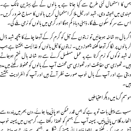
جس کا استعمال کئی طرح سے کیا جاتا ہے یہ بالوں کے لیے بہترین ٹانک ہے۔
مہندی میں ہمیشہ دہی، شہد اور تیل ملا کر استعمال کریں بالوں کا مساج ضرور کریں۔
اس سے سر کو سکون ملے گا، ذہنی دباؤ کم ہوگا اور گرمی میں بالوں کو نرمی ملے گی۔
اگر بال دو شاخہ ہوجائیں تو زیتون کے تیل کو گرم کر کے آدھا چائے کا چمچہ شہد ڈال
کر بالوں پر لگا کر آدھا گھنٹہ چھوڑ دیں۔ زیتون کا تیل بالوں کو غذائیت بخشتا ہے جب
کہ شہد نوکوں کو نرم کرتا ہے یہ عمل مسلسل کرنے سے دو شاخہ بال ختم ہوجاتے
ہیں۔ تھوڑی سی حفاظت اور تھوڑی سی محنت آپ کے بالوں کو محفوظ رکھنے میں مدد
دیتی ہے اور آپ کے بال خوب صورت نظر آتے ہیں اور آپ کو انفرادیت بخشتے
ہیں۔
موسم گرما میں دیگر احتیاطیں
سب سے پہلی بات تو یہ ہے کہ جس قدر ممکن ہو پانی پیا جائے، دن بھر میں پندرہ سے
اٹھارہ گلاس پانی پئیں، پسینہ آپ کے جسم کو ٹھنڈا رکھتا ہے، گرمیوں میں پسینہ خوب
آتا ہے چوں کہ ہر گھنٹے میں اچھا خاصا پانی پیسنے کی شکل میں جسم سے خارج ہو جاتا ہے