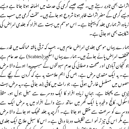
اثرات بھی تادیر رہتے ہیں۔ جیسے جیسے گرمی کی حدت میں اضافہ ہوتا جاتا ہے ویسے
ویسے گرمی کے مضر اثرات ظاہر ہونا شروع ہو جاتے ہیں۔ سخت گرمی میں سب سے
زیادہ اثر ہماری جلد کو پہنچتا ہے۔ اس موسم میں بہت سے افراد کو جلدی امراض کی
شکایت بھی ہو جاتی ہے۔
ہمارے یہاں موسمی جلدی امراض عام ہیں۔ جب کہ ترقی یافتہ ممالک میں قدرے
مختلف امراض پائے جاتے ہیں۔ ہمارے یہاں اسکیبیز (Scabies) بے حد عام ہے
جو گنجان آبادی اور صحت و صفائی کی عدم سہولتوں کے سبب پیدا ہونے والا مرض
ہے۔ یہ ایک متعدی مرض ہے، جس کی اہم علامت یہ ہے کہ گردن کے نیچے کے
حصوں میں مسلسل خارش ہوتی ہے، جو رات میں کافی بڑھ جاتی ہے۔یہ مرض بہت
تیزی سے پھیلتا ہے، جہاں زیادہ افراد کا ایک دوسرے سے میل جول ہو، مثلاً
اسکول، کالج وغیرہ یا ایک گھر میں ساتھ رہنے والے افراد میں یہ مرض ایک سے
دوسرے کو سرعت سے منتقل ہو جاتا ہے۔ اگرچہ یہ جلد ٹھیک ہو جانے والا مرض
ہے مگر اس کی تیز تر نمو اسے تکلیف دہ بنا دیتی ہے۔ اس کا سہل علاج ایک جلدی
کریم کا دو راتوں تک متواتر استعمال ہے لیکن شرط یہ ہے کہ یہ کریم گھر کے تمام افراد