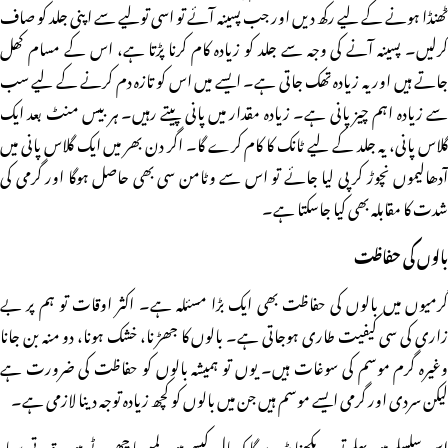
ٹھنڈا ہونے کے لیے رکھ دیں اور جب پسینہ آئے تو اسی تولیے سے اپنی جلد کو صاف
کرلیں۔ پسینہ آنے کی وجہ سے جلد کو زیادہ کام کرنا پڑتا ہے، اس کے مسام کھل
جاتے ہیں اور یہ زیادہ تھک جاتی ہے۔ ایسے میں اس کو تازہ دم کرنے کے لیے سب
سے زیادہ اہم چیز پانی ہے۔ زیادہ مقدار میں پانی پیتے رہیں۔ ہر بیس منٹ بعد ایک
گلاس پانی، یہ جلد کے لیے ٹانک کا کام کرے گا۔ اگر دن بھر میں ایک گلاس پانی میں
آدھالیموں نچوڑ کر پی لیا جائے تو اس سے وٹامن سی بھی حاصل ہوگا اور گرمی کی
شدت کا مقابلہ بھی کیا جاسکتا ہے۔
بالوں کی حفاظت
گرمیوں میں بالوں کی حفاظت بھی ایک بڑا مسئلہ ہے۔ اکثر اوقات تو ہم پر بے
زاری کی سی کیفیت طاری ہوجاتی ہے۔ بالوں کا جھڑنا، خشک ہونا، دو منہ بن جانا
وغیرہ گرم موسم کی سوغات ہیں۔ یوں تو ہمیشہ بالوں کو حفاظت کی ضرورت ہے
لیکن سردی اور گرمی ایسے موسم ہیں جن میں بالوں کو کچھ زیادہ توجہ دینا لازمی ہے۔
اس سلسلے میں پہلے تو یہ دیکھنا پڑے گا کہ بال کیسے ہیں لمبے یا چھوٹے ہیں، قدرتی سیاہ