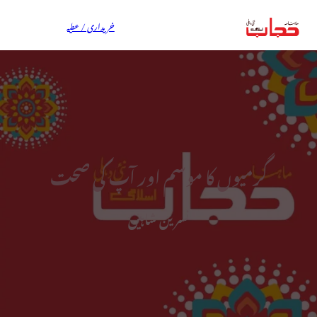
خریداری / عطیہ
گرمیوں کا موسم اور آپ کی صحت
نسرین شاہین