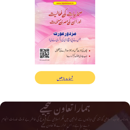
شمارہ پڑھیں
ہمارا تعاون کیجیے
ماہ نامہ حجاب اسلامی گذشتہ کئی دہائیوں سے خواتین میں فکر اسلامی کے فروغ کی خاطر بے لوث خدمات انجام
دے رہا ہے۔ اس ادارے کا تعاون کیجیے