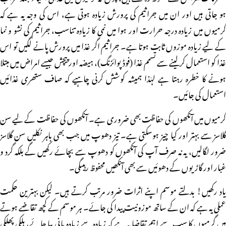
ہو جاتی ہیں اور ان میں جراثیم کی پرورش زیادہ ہوتی ہے، اس کی وجہ یہ ہے کہ
گرمیوں میں زیادہ درجہ حرارت اور ہوا میں نمی کا زیادہ تناسب، جراثیم کی نشو و نما
کے لیے زیادہ موزوں ثابت ہوتا ہے۔ جراثیم اگر غذا میں پرورش پانے لگیں تو اس
غذا کو استعمال کرلینے سے تسمم غذا (فوڈ پوائزنگ)، ہیضہ اور پیچش جیسے امراض میں مبتلا
ہونے کا خطرہ رہتا ہے لہٰذا ہمیشہ کوشش کرنی چاہیے کہ صاف ستھری غذائیں
استعمال کی جائیں۔
گرمیوں میں آنکھوں کی حفاظت بھی ضروری ہے۔ آنکھوں کی حفاظت کے لیے سن
گلاسز سے بہتر اور کیا چیز ہوسکتی ہے۔ تیز دھوپ میں جب بھی باہر نکلیں سن گلاسز
ضرور لگالیں، یہ نہ صرف آپ کی آنکھوں کو دھوپ سے بچائے رکھیں گے بلکہ گرد و
غبار اور گاڑیوں کے دھوئیں سے بھی آنکھیں محفوظ رہیںگی۔
یاد رکھیں! بدلتے موسم اپنے اثرات ضرور مرتب کرتے ہیں۔ لیکن بہترین حکمت
عملی یہ ہے کہ ان کے ساتھ موزونیت پیدا کی جائے۔ ہر موسم کے کچھ تقاضے ہوتے
ہیں گرمیوں کا سب سے اہم تقاضا یہ ہے کہ زیادہ سے زیادہ پانی پیا جائے، ہلکی پھلکی