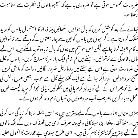
ضرورت محسوس ہوتی ہے تو ضروری یہ ہے کہ شیمپو بالوں کی فطرت سے مناسبت
رکھتا ہو۔
نہانے کے بعد کوشش کریں کہ بال ہوا میں سکھائیں ہیئر ڈرائر کا استعمال بالوں کو مزید
خشک کر دیتا ہے۔ گرمیوں میں بالوں کو تین سے چار ہفتوں کے وقفے سے ترشوائیں
یہ کام ہمیشہ کرنا چاہیے لیکن اس موسم میں چوں کہ بال زیادہ توجہ مانگتے ہیں، اس لیے
بال باقاعدگی سے ترشوائیں۔ ہفتے میں کم از کم ایک بار سر کا مساج کریں۔ بالوں کو تیل
کی ضرورت ہوتی ہے اس لیے ہفتے میں دوبار تیل ضرور لگائیں، رات کو مالش کریں،
صبح سر دھولیں، اور اگر نہانے سے ایک گھنٹہ پہلے تیل سے خوب اچھی طرح مالش کی
جائے تو پھر اس کے لیے تولیہ تیز گرم پانی میں بھگولیں، پانی نچوڑ کر سر پر لپیٹ لیں یہ
عمل دوبار کریں پھر جب آپ سر دھوئیں گی تو بال نرم و ملائم ہوں گے۔
جڑی بوٹیاں ہمارے بالوں کے لیے بہترین ہیں جو انہیں چمکدار بنا کر زندگی عطا کرتی
ہیں۔ مثلاً آملہ، ریٹھا، ہڑ، سیکاکائی وغیرہ نہ صرف گرمی میں ٹھنڈک دیں گے بلکہ بالوں
کے لیے بہترین کنڈیشنز کا کام کرتی ہیں۔ اسی طرح مہندی ہے قدرت کا انمول عطیہ،