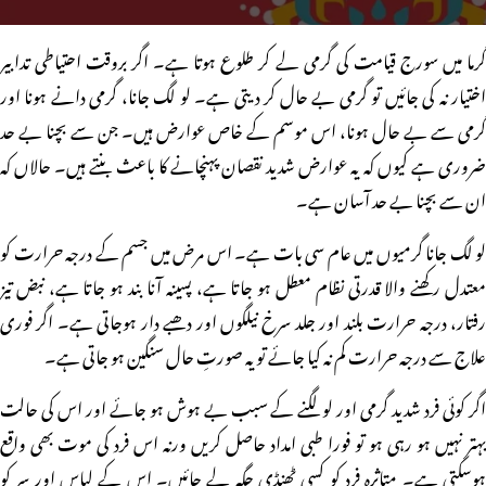
گرما میں سورج قیامت کی گرمی لے کر طلوع ہوتا ہے۔ اگر بروقت احتیاطی تدابیر
اختیار نہ کی جائیں تو گرمی بے حال کر دیتی ہے۔ لو لگ جانا، گرمی دانے ہونا اور
گرمی سے بے حال ہونا، اس موسم کے خاص عوارض ہیں۔ جن سے بچنا بے حد
ضروری ہے کیوں کہ یہ عوارض شدید نقصان پہنچانے کا باعث بنتے ہیں۔ حالاں کہ
ان سے بچنا بے حد آسان ہے۔
لو لگ جانا گرمیوں میں عام سی بات ہے۔ اس مرض میں جسم کے درجہ حرارت کو
معتدل رکھنے والا قدرتی نظام معطل ہو جاتا ہے، پسینہ آنا بند ہو جاتا ہے، نبض تیز
رفتار، درجہ حرارت بلند اور جلد سرخ نیلگوں اور دھبے دار ہوجاتی ہے۔ اگر فوری
علاج سے درجہ حرارت کم نہ کیا جائے تو یہ صورتِ حال سنگین ہو جاتی ہے۔
اگر کوئی فرد شدید گرمی اور لو لگنے کے سبب بے ہوش ہو جائے اور اس کی حالت
بہتر نہیں ہو رہی ہو تو فورا طبی امداد حاصل کریں ورنہ اس فرد کی موت بھی واقع
ہوسکتی ہے۔ متاثرہ فرد کو کسی ٹھنڈی جگہ لے جائیں۔ اس کے لباس اور سر کو