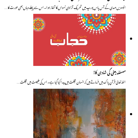
انیسویں صدی کے آس پاس یورپ میں تحریکِ آزادیِ نسواں کا آغاز ہوا۔ اس سے پہلے وہاں بھی عورت کا…
مسئلہ بیٹی کی شادی کا!
اللہ تعالیٰ قرآنِ پاک میں فرماتے ہیں کہ انسان عجلت میں پیدا کیا گیا ہے۔ اس کی طبیعت میں عجلت…