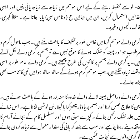
۵- لو سے محفوظ رہنے کے لیے اس موسم میں زیادہ سے زیادہ پانی پئیں اور ایسی
غذائیں استعمال کریں، جن میں حیاتین ج (وٹامن سی) پایا جاتا ہے۔ مثلاً کیری،
فالسہ، لیموں وغیرہ۔
گرمی دانے موسم گرما میں خاص طور پر تکلیف کا باعث بنتے ہیں۔ جب ماحول گرم و
مرطوب ہو اور پسینہ کو خشک ہونے کا موقع نہیں ملے تو جسم پر گرمی دانے نکل آتے
ہیں۔ یہ گرمی دانے جسم پر کانٹوں کی طرح چبھتے ہیں۔ گرمی دانے عام طور پر اسی
وقت زیادہ نکلتے ہیں، جب موسم گرم ہونے کے ساتھ ساتھ ہوا میں نمی کا تناسب بھی
بڑھ جائے۔
گرمی دانے دراصل پسینہ لانے والے غدود کا منہ بند ہونے کے باعث ہوتے ہیں۔
جن کا علاج غسل کرنا اور جسم پر پاؤڈر چھڑکنا یا کیلا مائن لوشن لگانا ہے۔ اس زمانے
میں جلد خشک رکھی جائے۔ کپڑے سوتی ہوں اور مسلسل کام کے بجائے آرام کا
وقفہ دیتے رہنا چاہیے اور سب سے بڑھ کر پانی کی مقدار معمول سے زیادہ کردی جائے
تو گرمی دانوں سے نجات ممکن ہے۔