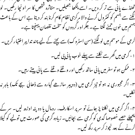
ٹھنڈے پانی سے تر کر دیں۔ اسے پنکھا جھیلیں۔ متاثرہ شخص کا سر اونچا رکھیں۔ لو
لگنے سے جسم کو کنٹرول کرنے والا مرکزی نظام کام کرنا بند کر دیتا ہے اس کے باعث
جسم میں خون جمنے لگتا ہے۔ جگر اور گردوں کو سخت نقصان پہنچتا ہے۔
گرمی کے موسم میں لو لگنے (سن اسٹروک) سے بچنے کے لیے چند تدابیر اختیار کریں۔
۱- گرمی میں گھر سے نکلنے سے پہلے خوب پانی پی لیں۔
۲- ممکن ہو تو سفر میں پانی ساتھ رکھیں اور وقفے وقفے سے پانی پیتے رہیں۔
۳- اگر مجبوری نہ ہو تو تیز گرمی میں (دوپہر ساڑھے گیارہ سے ڈھائی بجے تک) باہر نہ
نکلیں۔
۴- اگر گرمی میں نکلنا پڑ جائے تو سر پر اسکارف، رومال یا دو پٹہ اوڑھ لیں۔ سر کے
پچھلے حصے خصوصا گدی کو گرمی سے بچائیں۔ زیادہ گرمی کی صورت میں تولیے کو گیلا
کرنے کے بعد نچوڑ کر سر پر رکھ لیں۔