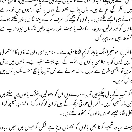
ہیں یا کلر کیے ہوئے ہیں۔ بال چاہے چھوٹے ہوں یا لمبے گرمیوں میں تو بندھے
ہوئے ہی اچھے لگتے ہیں۔ بالوں کو پیچھے کی طرف کر کے بینڈ لگالیں باہر نکلتے ہوئے
بالوں کو کور کرلیں، دو پٹہ، اسکارف یا ہیٹ ضرور سر پر رکھیں تاکہ بال تیز دھوپ سے
محفوظ رہیں اور چہرہ بھی۔
بالوں پر موئسچرائزنگ یا ہیئر کریم لگانا مفید ہے۔ وٹامن ای والی غذاؤں کا استعمال
کریں کیوں کہ یہ وٹامن بالوں کی چمک کے لیے بہت مفید ہے۔ بالوں میں برش
کریں تو اچھی طرح سے کریں رات ہونے سے قبل تقریباً پانچ منٹ تک بالوں میں
برش کریں۔
اگر آپ کے بال چکنے ہیں تو ہر دوسرے دن ان کو دھولیں، خشک بالوں میں ہفتے میں
تین بار شیمپو کریں۔ اگر بال قدرتی رنگ کے ہیں تو ان کو کوور کرنا،وقت پر شیمپو کرنا،
تیل لگانا جیسے عوامل بالوں کو محفوظ رکھتے ہیں۔
بہت زیادہ شیمپو کرنا بھی بالوں کو نقصان دیتا ہے لیکن گرمیوں میں ہمیں زیادہ