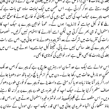
پیچیدہ رستے سے ہوکر گزرتی ہے۔ اس ضمن میں ایک نہایت سادہ سی بات ہے کہ
جب چہرے پر میک اپ کی تہیں جمع رہیں گی اور چکنائی کو خارج ہونے کا موقع نہیں
ملے گا تو کیل مہاسے تو لازما پیدا ہوں گے۔ عموماً خواتین چہرے پر میک اپ کا
استعمال تو جی بھر کے کرتی ہیں لیکن اسے اُتارنے کا اہتمام نہیں کرتیں۔ خصوصاً
رات کی تقریبات میں شرکت کے بعد اکثر چہرہ دھوئے بنا سو جاتی ہیں، جس سے رات
بھر چہرے کی جلد سانس نہیں لے پاتی، نتیجتاً کیل مہاسے پیدا ہوتے ہیں۔ اس میں
جلد کی بناوٹ کا بھی دخل ہے اور خواتین کی کوتاہی کا بھی۔
اس حوالے سے ایک بے حد آسان اور بہترین علاج یہ ہے کہ چہرے کو جس حد تک
ممکن ہو نارمل حالت میں رکھا جائے۔ دن میں کم از کم پانچ مرتبہ ہاتھ منہ دھویا جائے
اور اگر باہر آنا جانا زیادہ ہو یا گرد مٹی سے واسطہ پڑے تو چہرے کو فوری طور پر دھوکر
صاف ستھرا کرلیا جائے۔ میک اپ کو غیر ضروری طور پر چہرے پر ہرگز نہ لگا رہنے
دیں۔ اس مقصد کے لیے کلینزنگ پیڈ اور لوشنز وغیرہ استعمال ہوتے ہیں اور جس قدر
بناؤ سنگھار کی اشیاء خریدی جاتی ہیں اسی قدر میک اپ ری موول کے سامان پر