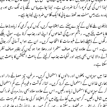
لہٰذا اس کی کمی کو پورا کرنا ضروری ہے۔ لہٰذا چاہے پیاس لگے یا نہ لگ رہی ہو، ہر
پندرہ سے بیس منٹ بعد ٹھنڈے پانی کا ایک گلاس ضرور پی لینا چاہیے۔
نائیلون ملے کاٹن کے کپڑے پہننے سے اجتناب کریں، کیوں کہ یہ گرمی کو زیادہ بڑھانے
کا باعث بنتے ہیں۔ ریشم سورج کی شعاعوں کو اپنے اندر جذب کرتا ہے۔ سوتی، ہلکے
رنگوں کے ڈھیلے ڈھالے ملبوسات کا انتخاب کریں۔ ان سے ہوا بہ آسانی گزر جاتی
ہے۔ اس کے علاوہ لباس صاف ستھرا اور دھلا ہوا ہو کیوں کہ بظاہر صاف نظر
آنے والا لباس بھی پسینہ اور نمکیات جذب کرلینے کے باعث انفیکشن کا باعث بن
سکتا ہے۔
غذا میں سبزیوں، پھلوں اور دالوں کا استعمال کریں۔ مرغن، تیز مصالحے دار اور
بھاری غذاؤں کے استعمال سے گریز کریں۔ انڈا، گوشت وغیرہ کم سے کم استعمال
کر کے سبزیوں کا استعمال زیادہ رکھیں۔ اس کے علاوہ سلاد بھی روز مرہ کی خوراک
میں شامل رکھیں۔ گرمیوں میں کھانے پینے میں اگر احتیاط کرلی جائے تو ہم بہت سے
خطرناک امراض سے محفوظ رہ سکتے ہیں، چوں کہ گرمیوں میں غذائی اشیاء جلد خراب