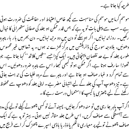
خرچہ کیا جاتا ہے۔
موسم گرما میں موسم کی مناسبت سے کچھ خاص احتیاط اور حفاظت کی ضرورت ہوتی
ہے۔ سب سے پہلی بات تو یہ ہے کہ جس قدر ممکن ہو جلد کی صفائی ستھرائی کا خیال
رکھیں۔ روزانہ نہائیں، اگر ہوسکے تو دن میں دو مرتبہ نہائیں۔ دن بھر میں بار بار چہرہ
دھوئیں، بلاوجہ سورج کی ڈائریکشن میں ہرگز کھڑے نہ ہوں۔ یہ شعاعیں غیر محسوس
طور پر جلد کو بے حد نقصان پہنچاتی ہیں۔ ایک کپڑا جسے ’’فیس کلاتھ‘‘ کہا جاتا ہے، جو
تھوڑا سا رف ہوتا ہے، اگر ممکن ہو تو کبھی کبھار اس سے چہرہ ضرور دھوئیں۔ اس
سے تمام گرد و غبار صاف ہو جاتا ہے اور چہرے کے مردہ خلیات کی تہ ہٹ جاتی
ہے۔ تیز دھوپ آپ کی جلد کے لیے انتہائی مضر ہے۔ اپنی جلد کو دھوپ سے محفوظ
رکھنے کے لیے چھتری یا کیپ کا استعمال درست رہے گا۔
اگر آپ باہر جا رہی ہیں تو منہ دھوکر جائیں، پسینہ آئے تو کسی چھوٹے گیلے تولیے کی مدد
سے آہستگی سے صاف کریں، اس طرح جلد متاثر نہیں ہوتی۔ بہتر تو یہ ہے کہ ایک
صاف چھوٹے تولیے پر معیاری ٹالکم پاؤڈر یا باڈی اسپرے چھڑک کر اسے فریج میں