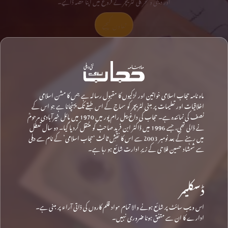
اور دینی و تحریکی لٹریچر کے فروغ میں اپنا حصہ ڈالیے۔
تعاون کیجیے
ماہ نامہ حجاب اسلامی خواتین اور لڑکیوں کا مقبول رسالہ ہے جس کا مشن اسلامی
اخلاقیات اور تعلیمات پر مبنی لٹریچر کو سماج کے اس طبقے تک پہنچانا ہے جو اس کے
نصف کی نمائندہ ہے۔ حجاب کی داغ بیل رام پور میں 1970 میں مائل خیرآبادی مرحومؒ
نے ڈالی تھی، جسے 1996 میں ڈاکٹر ابن فرید صاحبؒ کو منتقل کردیا گیا۔ دو سال تعطل
میں رہنے کے بعد نومبر 2003 سے اس کا نقشِ ثالث ‘حجاب اسلامی’ کے نام سے دہلی
سے شمشاد حسین فلاحی کے زیرِ ادارت شائع ہو رہا ہے۔
ڈسکلیمر
اس ویب سائٹ پر شائع ہونے والا تمام مواد قلم کاروں کی ذاتی آراء پر مبنی ہے۔
ادارے کا ان سے متفق ہونا ضروری نہیں۔