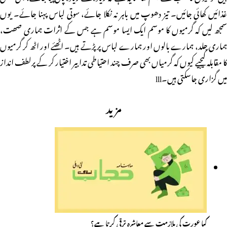
غذائیں کھائی جائیں۔ تیز دھوپ میں باہر نہ نکلا جائے، سوتی لباس پہنا جائے۔ یوں
سمجھ لیں کہ گرمیوں کا موسم ایک ایسا موسم ہے جس کے اثرات ہماری صھت،
ہماری جلد، ہمارے بالوں اور ہمارے لباس پر پڑتے ہیں۔ اٹھئے اور اٹھ کر گرمیوں
کا مقابلہ کیجیے کیوں کہ گرمیاں بھی صرف چند احتیاطی تدابیر اختیار کر کے پرلطف انداز
میں گزاری جاسکتی ہیں۔lll
مزید
کیا عورت کی ملازمت سے معاشرہ ترقی کر تا ہے؟