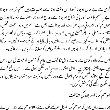
گرمی سے بے حال ہوجانا عموماً اس وقت ہوتا ہے، جب پسینے میں جسم شرابور ہو جاتا
ہے۔ جسم کا نمک اور پانی ضائع ہو جاتا ہے، دماغ اور دیگر اعضائے رئیسہ کا دورانِ
خون کم اور اندرونی درجہ حرارت بڑھ جاتا ہے، جس سے جسم میں درد، سخت تھکن،
نقاہت، متلی اور چکر آسکتے ہیں۔ یہ صورتِ حال خطرناک ہے۔ مریض کو ٹھنڈی جگہ
منتقل کیا جائے۔ کپڑے ڈھیلے کر دیے جائیں، پانی پلایا جائے مگر برف کا نہیں۔ سر نیچا
اور پاؤں اونچے کردیے جائیں اور ہوسکے تو مریض کو معالج کے پاس لے جائیں۔
اس کے علاوہ گرمی سے ہونے والی تکالیف میں عام مگر معمولی نوعیت کی ہیں۔ جن
میں بے چینی، چڑچڑا پن، ذہنی انتشار، دردِ سر اور تھکن ہوتی ہے۔ انہیں رفع کرنے
کے لیے متاثرہ شخص کو گرم ماحول سے دور رکھیں، بہ کثرت سرد مشروبات پلائیں اور
پرسکون رکھنے کی کوشش کریں۔
موسم گرما اور جلد کی حفاظت
ہمارے یہاں چوں کہ موسم گرما طویل عرصے تک رہنے والاموسم ہے لہٰذا اس کے