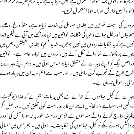
(خواہ انہیں خارش ہو یا نہ ہو) استعمال کریں۔
مردوں کی نسبت خواتین میں جلدی مسائل کی شدت زیادہ ہے، مثلاً داغ، دھبے،
جھائیاں اور کیل مہاسے وغیرہ کی شکایت خواتین میں زیادہ دیکھنے میں آتی ہے لیکن ایسا
نہیں ہے کہ یہ شکایات مردوں میں نہیں ہوتیں۔ شدید قسم کا جلدی انفیکشن، جس میں
چہرے پر پھوڑے نما دانے نکل آتے ہیں، مردوں میں زیادہ عام ہے۔ خواتین
دراصل ایک تو اپنے چہرے کے متعلق زیادہ حساس ہوتی ہیں۔ دوم اپنے چہرے پر
طرح طرح کے تجربے کرتی رہتی ہیں۔ اور سب سے اہم وجہ ان میں ہر ماہ ہونے
والی ہارمونل تبدیلی ہے۔
چہرے کے کیل مہاسوں کے حوالے سے بھی یہ بات اہم ہے کہ غذا (چاکلیٹ،
روغنی اور مصالحے دار کھانوں) سے ان کا براہِ راست کوئی تعلق نہیں۔ دراصل اگر
چکنائی خارج کرنے والے مساموں سے نکاسی درست طور پر نہ ہو یا آئل کی اوور
پروڈکشن ہونے لگے تو کیل، مہاسوں کی شکایات پیدا ہوتی ہیں۔ پھر اس میں انسانی
جلد کی بناوٹ کا بھی بڑا دخل ہے کہ بعض افراد میں چکنائی خارج کرنے والی نالی کافی