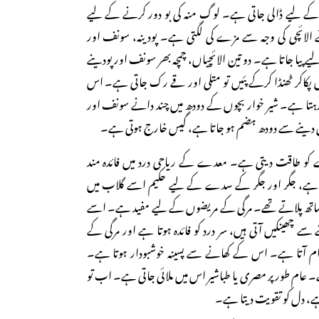
و کے لیے ڈالی جاتی ہے۔ لوگ منہ کی بو دور کرنے کے لیے
الائچی کی وجہ سے مزے کی لگتی ہے۔ پودینہ، سونف اور
ے لیے پیا جاتا ہے۔ دو تین الائچیاں، چمچہ بھر سونف اور پودینے
ں پکاکر ٹھنڈا کرکے پئیں تو متلی اور قے رک جاتی ہے۔ اس
ہتا ہے۔ شیر خوار بچوں کے دودھ میں چند دانے سونف اور
ش دینے سے دودھ ہضم ہو جاتا ہے، گیس خارج ہوتی ہے۔
 کو طاقت دیتی ہے۔ معدے کے ریاحی درد میں فائدہ مند
 ہے، جگر اور جگر کے سدے کے لیے حکیم اسے گلاب میں
تھ پلاتے تھے۔ مرگی کے مریضوں کے لیے مفید ہے۔ اسے
 سے چھینکیں آتی ہیں، سر درد کو فائدہ ہوتا ہے اور مرگی کے
آرام آتا ہے۔ اس کے کھانے سے پسینہ خوشبودار ہوتا ہے۔
 عام طور پر مصری یا طباشیر اس میں ملائی جاتی ہے۔ اب تو
 ہے، دل کو تقویت دیتا ہے۔