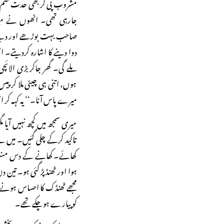
مشروب پی کر بھی حدت ختم ہ
جارہی تھی۔ انھوں نے میرا
صاحب بہت بوڑھے اور دبلے پ
دوا دینے کا اشارہ کردیتے۔ ا
ملے گی۔ گھر جاکر بڑی الائچی
ہوں، اتنی ہی چینی ملا کر پیس
میرے پاس آنا۔‘‘ یہ کہہ کر 
میری سمجھ میں کچھ نہیں آیا م
تاکید کرکے چلی گئیں۔ میں 
کھائے۔ کھانے کے دس منٹ بعد
ہوا اور ٹھنڈ پڑ گئی ہو۔ تین
مجھے ٹھنڈک کا احساس ہونے 
کو پیارے ہوچکے تھے۔