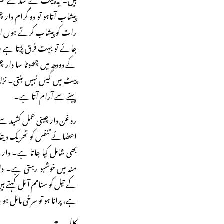
پیشاب آتاہو تو دو گرام دار
رات کو پیشاب کرتے ہوں ان کو 
جائے تو بہت فرق پڑتا ہے بعد 
کے دودھ میں چھوٹا سا دار 
پیٹ میں گیس نہیں بنتی۔ نزل
پینے سے آرام آتا ہے۔
روغن دار چینی عمل کشید سے 
اعضائے تنفس کو تحریک دیتا،
بھی شامل کیا جاتا ہے۔ دا
منہ میں خوشبو رہتی ہے۔ 
کے تیل کو سنامم آئل کہتے ہ
ہے، پرانا ہو تو سرخی مائل ہو
کالی مرچ