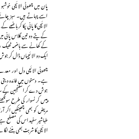
پان میں چھوٹی الائچی خوشب
اسے چباتے ہیں۔ سبز چائے 
الائچی کا پانی پکا کر ہاضمے ک
کے پتے دو تین گلاس پانی می
کے کھانے سے ہاضمہ ٹھیک ر
ایک دو الائچیاں ڈال کر جو
چھوٹی الائچی دل اور معدے
ہے۔ دستوں میں فائدہ دیتی
جوش دے کر اسکنجبین کے سا
پیس کر نسوار کی طرح سونگھنے
مریض کو بھی چھینکیں اکر 
طباشیر سفید اس کی مصلح ہے۔
الائچی کا شربت بھی بننے لگا