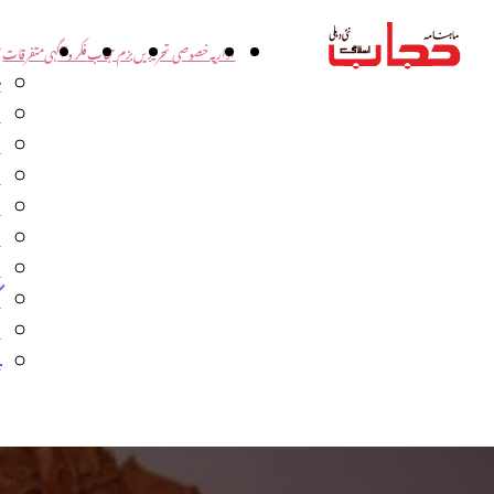
اداریہ
خصوصی تحریریں
بزم حجاب
فکر و آگہی
متفرقات
ت
د
و
س
ش
ا
ا
گ
م
ب