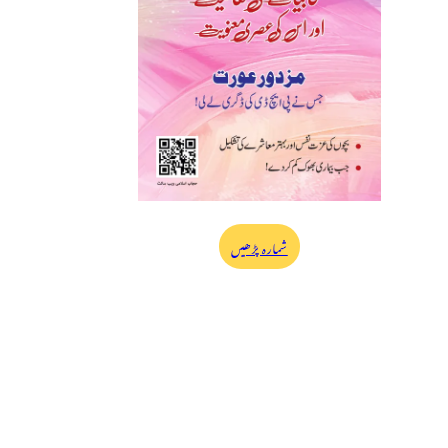
شمارہ پڑھیں