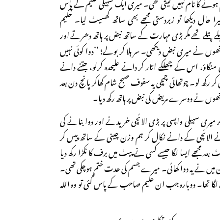
ونے کا نام نہیں لیتی تھی۔ میری ایک سہیلی حکیم کے پاس
 حال دیکھا تو زبردستی مجھے بھی ساتھ گھسیٹ لیا۔ حکیم
تلے تھے مگر بڑی مہارت کے ساتھ نبض پر ہاتھ دھرتے اور
نھوں نے میری نبض دیکھی۔ سر ہلا کر بولے؛ ’’دوا کوئی نہیں
 منگاؤ، اس کے چھلکے اتار کر دانے علیحدہ کرلو، جتنے دانے
 کر رکھ لو۔ چوتھائی چمچی یہ سفوف صبح شام کھاکر پانچ دن بعد
انھوں نے دوسرے مریض کی نبض پر ہاتھ رکھ دیا۔
گر میری سہیلی واپسی پر بڑی الائچی خریدنے اور دوا بنانے کی
نے الائچی کے دانے نکال کر ہم وزن چینی کے ساتھ پیس کر
 مجھے ایسا لگا جیسے کسی نے پیٹ میں برف کا ٹکڑا رکھ دیا
 دن میں نے یہ دوا کھائی۔ میرے جسم کی حدت ختم ہوچکی تھی۔
لگا تھا۔ دوبارہ جب ان حکیم صاحب کے پاس گئی تو وہ اللہ