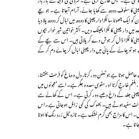
 چینی کا سفوف دودھ سے کھایا جائے، آرام آجاتا ہے۔ جو بچے
ایک چھوٹا سا ٹکڑا دار چینی کا دودھ میں ابال کر دودھ پلا دیا
میں دار چینی کا ٹکڑا پھینک دیں۔ اکثر خواتین شیر خوار بچوں
چینی کا ٹکڑا ڈال کر جوش دے کر پلاتی ہیں۔ اس سے بچے کے
ہ ہو تو چائے کے پانی میں دار چینی ابال کر چائے دم کر کے
حاصل ہوتا ہے جو تعفن دور کرتا، دل و دماغ کو فرحت بخشتا،
 بلغم خارج کرتا اور مقوی معدہ و جگر ہے۔ اسے معجونوں میں
ر چینی جلد کے داغ دھبے دور کرتی ہے۔ اس کے کھانے سے
دانت سفیدہوتے ہیں۔ بھوک کی کمی زائل ہوجاتی ہے۔اس
یں۔ اس کا مزاج بھی گرم خشک ہے۔ تازہ تیل زرد رنگ کا ہوتا
 جاتا ہے۔