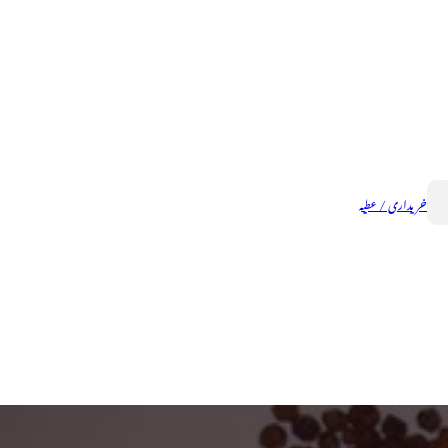
خریداری / عطیہ