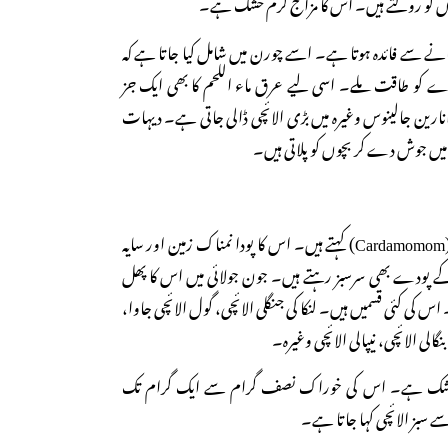
توں کو روکتے ہیں۔ اس کا مزاج گرم خشک ہے۔
نے سے فائدہ ہوتا ہے۔ اسے چورن میں شامل کیا جاتا ہے کہ
دے کو طاقت ملے۔ اسی لیے عرق ماء اللحم کا بھی ایک جز
رین جالینوس وغیرہ میں بڑی الائچی ڈالی جاتی ہے۔ دیہات
ھ میں جوش دے کر بچوں کو پلاتی ہیں۔
چھوٹی الائچی کو انگریزی میں (Cardamomom) کہتے ہیں۔ اس کا پودا نمناک زمین اور سایہ
کے پودے بھی سرسبز رہتے ہیں۔ جون جولائی میں اس کا پھل
س کی کئی قسمیں ہیں۔ لنکا کی جنگلی الائچی، گول الائچی جاوا،
گالی الائچی، نیپالی الائچی وغیرہ۔
رم خشک ہے۔ اس کی خوراک نصف گرام سے ایک گرام تک
 سبز الائچی کہا جاتا ہے۔