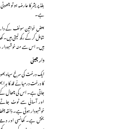
بلڈ پریشر کا عارضہ ہو تو چھوٹی
ہے۔
بعض خواتین سونف کے دانے ب
شامل کر کے رکھ لیتی ہیں۔ کھا
ہیں۔ اس سے منہ خوشبودار رہ
دار چینی
ایک درخت کی سرخ سیاہ ب
کا درخت درمیانے قد کا ہرا بھر
جاتی ہے۔ اس کی چھال کے 
اور آسانی سے ٹوٹ جاتے ہی
خوشبودار ہوتی ہے۔ ذائقہ می
بخش ہے۔ کھانسی اور دمے می
ہیں۔ یہ پیٹ کے سدے کھول