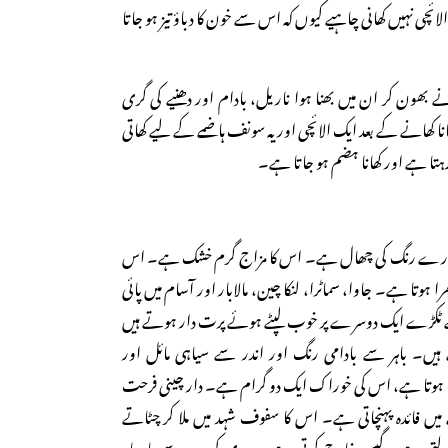
 الائچی نہیں کھانی چاہیے کیوں کہ اس سے خون کا دباؤ تیز ہو جاتا
ھون کر ان میں بھنا ہوا ناریل، بادام اور دھنیے کی گری
نا کھانے کے بعد ایک الائچی اور یہ سونف ہاضمے کے لیے کھاتی
تا ہے اور کھانا ہضم ہو جاتا ہے۔
ھورے رنگ کی چھال ہے۔ اس کا مزاج گرم خشک ہے۔ اس
ا ہوتا ہے۔ جاوا، سماٹرا، لنکا چین، مالابار اور آسام میں پائی
ٹکڑے ایک دوسرے پر خوب لپٹے ہوئے پرت دار ہوتے ہیں
ں۔ باہر سے بادامی رنگ اور اندر سے سیاہی مائل اور
ٹھا ہوتا ہے، اس کی خوراک ایک دو گرام ہے۔ دار چینی فرحت
ں فائدہ پہنچاتی ہے۔ اس کا سفوف شہد میں ملا کر چٹاتے
تی ہے۔ گیس خارج کرتی ہے۔ سردی کی وجہ سے بار بار