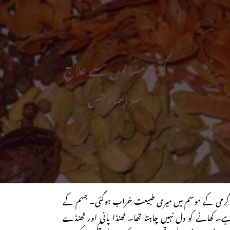
گرم مسالوں سے علاج
مسز اسماء حسن
 گرمی کے موسم میں میری طبیعت خراب ہوگئی۔ جسم کے
 ہے۔ کھانے کو دل نہیں چاہتا تھا۔ ٹھنڈا پانی اور ٹھنڈے