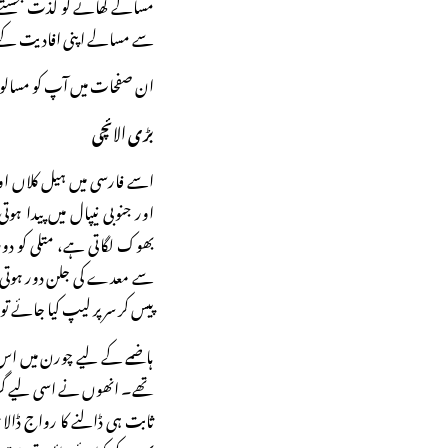
مسالے کھانے کو لذت بخشتے 
سے مسالے اپنی افادیت کے 
ان صفحات میں آپ کو مسالوں ک
بڑی الائچی
اور جنوبی نیپال میں پیدا
بھوک لگاتی ہے، متلی کو دور
سے معدے کی جلن دور ہوتی 
پیس کر سر پر لیپ کیا جائے تو
ہاضمے کے لیے چورن میں اس 
تھے۔ انھوں نے اسی لیے گرم
ثابت ہی ڈالنے کا رواج ڈال