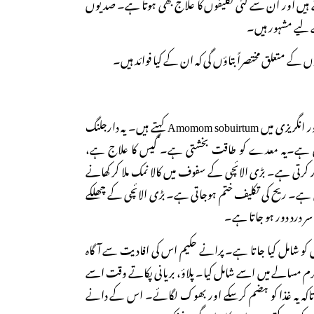
ہیں اور ان سے کئی تکلیفوں کا علاج بھی ہوتا ہے۔ صدیوں
لیے مشہور ہیں۔
ے متعلق مختصراً بتاؤں گی کہ ان کے کیا فوائد ہیں۔
اسے فارسی میں ہیل کلاں اور انگریزی میں Amomom sobuirtum کہتے ہیں۔ یہ دارجلنگ
 ہوتی ہے۔یہ معدے کو طاقت بخشتی ہے۔ گیس کا علاج ہے،
 کرتی ہے۔ بڑی الائچی کے سفوف میں کالا نمک ملا کر کھانے
ہے۔ ریح کی تکلیف ختم ہوجاتی ہے۔ بڑی الائچی کے چھلکے
 سر درد دور ہو جاتا ہے۔
کو شامل کیا جاتا ہے۔ پرانے حکیم اس کی افادیت سے آگاہ
 مسالے میں اسے شامل کیا۔ پلاؤ، بریانی پکاتے وقت اسے
ا تاکہ یہ غذا کو ہضم کرسکے اور بھوک لگائے۔ اس کے دانے