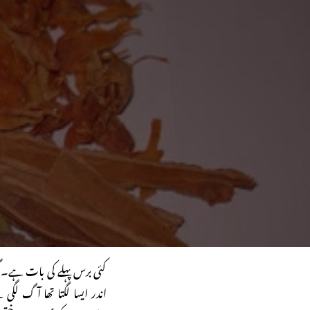
کئی برس پہلے کی بات ہے۔
اندر ایسا لگتا تھا آگ لگی