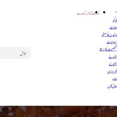
تربیت
تمام شمارے
ذکیر
ینیات
الدین کا صفحہ
ماجیات
خصیت کا ارتقا
فسانے
Search
نشائیے
ھر داری
ائدہ
یوٹی ٹپس