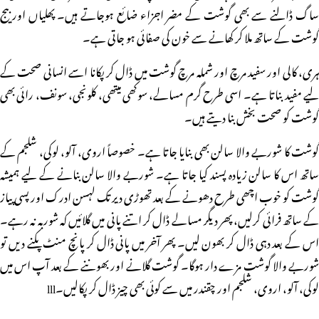
ساگ ڈالنے سے بھی گوشت کے مضر اجزاء ضائع ہوجاتے ہیں۔ پھلیاں اور بیج
گوشت کے ساتھ ملا کر کھانے سے خون کی صفائی ہو جاتی ہے۔
ہری، کالی اور سفید مرچ اور شملہ مرچ گوشت میں ڈال کر پکانا اسے انسانی صحت کے
لیے مفید بناتا ہے۔ اسی طرح گرم مسالے، سوکھی میتھی، کلونجی، سونف، رائی بھی
گوشت کو صحت بخش بنا دیتے ہیں۔
گوشت کا شوربے والا سالن بھی بنایا جاتا ہے۔ خصوصاً اروی، آلو، لوکی، شلجم کے
ساتھ اس کا سالن زیادہ پسند کیا جاتا ہے۔ شوربے والا سالن بنانے کے لیے ہمیشہ
گوشت کو خوب اچھی طرح دھونے کے بعد تھوڑی دیر تک لہسن ادرک اور پسی پیاز
کے ساتھ فرائی کرلیں، پھر دیگر مسالے ڈال کر اتنے پانی میں گلائیں کہ شوربہ نہ رہے۔
اس کے بعد دہی ڈال کر بھون لیں۔ پھر آخر میں پانی ڈال کر پانچ منٹ پکنے دیں تو
شوربے والا گوشت مزے دار ہوگا۔ گوشت گلانے اور بھوننے کے بعد آپ اس میں
لوکی، آلو، اروی، شلجم اور چقندر میں سے کوئی بھی چیز ڈال کر پکالیں۔lll