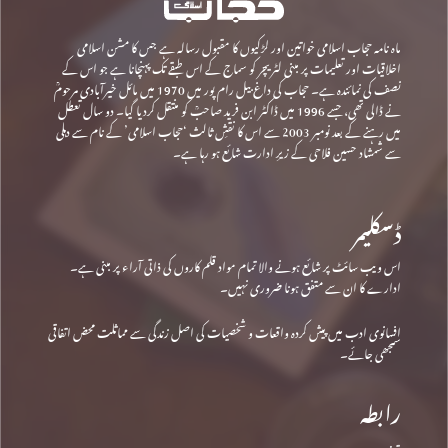
ماہ نامہ حجاب اسلامی خواتین اور لڑکیوں کا مقبول رسالہ ہے جس کا مشن اسلامی
اخلاقیات اور تعلیمات پر مبنی لٹریچر کو سماج کے اس طبقے تک پہنچانا ہے جو اس کے
نصف کی نمائندہ ہے۔ حجاب کی داغ بیل رام پور میں 1970 میں مائل خیرآبادی مرحومؒ
نے ڈالی تھی، جسے 1996 میں ڈاکٹر ابن فرید صاحبؒ کو منتقل کردیا گیا۔ دو سال تعطل
میں رہنے کے بعد نومبر 2003 سے اس کا نقشِ ثالث ‘حجاب اسلامی’ کے نام سے دہلی
سے شمشاد حسین فلاحی کے زیرِ ادارت شائع ہو رہا ہے۔
ڈسکلیمر
اس ویب سائٹ پر شائع ہونے والا تمام مواد قلم کاروں کی ذاتی آراء پر مبنی ہے۔
ادارے کا ان سے متفق ہونا ضروری نہیں۔
افسانوی ادب میں پیش کردہ واقعات و شخصیات کی اصل زندگی سے مماثلت محض اتفاقی
سمجھی جائے۔
رابطہ
پتہ: