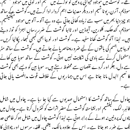
تھے۔ گوشت میں موجود حیوانی پروٹین کو توڑنے میں شلجم اور لوکی میں موجود کیلشیم،
سوڈیم، آئرن، پوٹا شیم اور دیگر معدنیات اہم کردار ادا کرتے ہیں۔گوشت کے ساتھ
جو چیز دنیا بھر میں سب سے زیادہ کھائی جاتی ہے وہ ہے آلو۔ آلو میں موجود میگنیشیم،
سوڈیم، گندھک، کلورین، آیوڈین اور تانبا گوشت کے ضرر رساں اجزا کو توڑ دیتے
ہیں۔ لہٰذا آلو گوشت کھانا مفید ہے۔ گوشت اور لوبیا بھی کبھی کبھار پکالیا کریں۔
لوبیا میں جسم کی بافتوں کے لیے ضروریعناصر پائے جاتے ہیں۔ گوشت کے ساتھ مٹر
استعمال کرنے سے بادی کی شکایت نہیں ہوتی۔ گوشت کے ساتھ سویا بین کھانے
سے دل، جگر اور گردے نقصان سے محفوظ رہتے ہیں۔ سویا بین کو ویسے بھی گوشت
کا نعیم البدل مانا جاتا ہے اس میں بیماریوں کے خلاف قوت مدافعت پائی جاتی
ہے۔
چاول کے ساتھ گوشت کا استعمال صدیوں سے کیا جا رہا ہے۔ چاول میں شامل
فائبر، نمک، کیلشیم اورنشاستہ گوشت کے مضر اثرات کو کنٹرول کرتا ہے۔ چاول میں
چوں کہ پروٹین نہ ہونے کے برابر ہوتی ہے لہٰذا گوشت چاول میں شامل ہوکر خاصی حد
تک بے ضرر ہو جاتا ہے۔ اس کے علاوہ پالک، میتھی، قلفہ، سرسوں اور چولائی کا