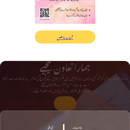
شمارہ پڑھیں
ہمارا تعاون کیجیے
ماہ نامہ حجاب اسلامی گذشتہ کئی دہائیوں سے خواتین میں فکر اسلامی کے فروغ کی خاطر بے لوث خدمات انجام
دے رہا ہے۔ اس ادارے کا تعاون کیجیے
اور دینی و تحریکی لٹریچر کے فروغ میں اپنا حصہ ڈالیے۔
تعاون کیجیے