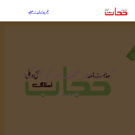
خریداری / عطیہ
گوشت مضر صحت اجزا کو ختم کرنا
شاہدہ ریحانہ