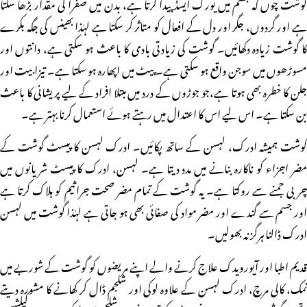
گوشت چوں کہ جسم میں یورک ایسڈ پیدا کرتا ہے، بدن میں صفرا کی مقدار بڑھا سکتا
ہے اور گردوں، جگر اور دل کے افعال کو متاثر کر سکتا ہے لہٰذا بھینس کی جگہ بکرے
کا گوشت زیادہ دکھائیں۔ گوشت کی زیادتی بادی کا باعث ہو سکتی ہے، دانتوں اور
مسوڑھوں میں سوجن واقع ہو سکتی ہے۔ پیٹ میں اپھارہ ہو سکتا ہے۔ تیزابیت اور
جلن کا خطرہ بھی ہوتا ہے،جو جوڑوں کے درد میں مبتلا افراد کے لیے پریشانی کا باعث
بن سکتا ہے۔ اس لیے اس کا اعتدال میں رہتے ہوئے استعمال کرنا بہتر ہے۔
گوشت ہمیشہ ادرک، لہسن کے ساتھ پکائیں۔ ادرک لہسن کا پیسٹ گوشت کے
مضر اجزاء کو ناکارہ بنانے میں مدد دیتا ہے۔ لہسن، ادرک کا پیسٹ شریانوں میں
چربی جمنے سے روکتا ہے۔ یہ گوشت کے تمام مضر صحت جراثیم کو ہلاک کرتا ہے
اور جسم سے گندے اور مضر مواد کی صفائی بھی ہو جاتی ہے لہٰذا گوشت میں لہسن
ادرک ڈالنا ہرگز نہ بھولیں۔
قدیم اطبا اور آیورویدک علاج کرنے والے اپنے مریضوں کو گوشت کے شوربے میں
نمک، کالی مرچ، ادرک لہسن کے علاوہ لوکی اور شلجم ڈال کر کھانے کا مشورہ دیتے