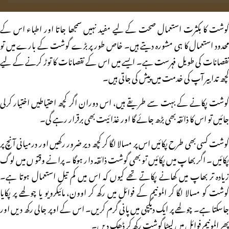
گوشت کا بکثرت استعمال صحت کے لیے مفید نہیں سمجھا جاتا اور اطباء اس کے
محدود استعمال کا ہی مشورہ دیتے ہیں۔ خاص طور پر بڑے گوشت کے بارے میں تو
نقصانات کی طویل فہرست ہے۔ ایسے میں اس کے نقصانات کا توڑ کرنے کے لیے
کچھ تدابیر آپ کی خدمت میں پیش کی جاتی ہیں۔
گوشت پکانے کے بہت سے طریقے ہیں، اس دوران اگر کچھ احتیاطیں اختیار کرلی
جائیں تو اس کا ذائقہ بھی بڑھ جائے گا اور غذائیت بھی برقرار رہے گی۔
گوشت کسی بھی طرح پکائیں اس پر مسالا لگا کر کچھ دیر ضرور رکھیں اور درمیانی آنچ پر
پکائیں۔ اگر بھاپ میں پکائیں تو بھی گوشت ذائقہ دار ہوگا۔ پرانے وقتوں میں لوگ
زیادہ تر بھاپ میں کھانے پکاتے تھے کیوں کہ اس میں کم تیل استعمال ہوتا ہے۔
گوشت کو مسالا لگا کر المونیم کے فوائل میں رکھ کر اوون، مائیکرویو یا چولھے پر پکایا
جاسکتا ہے۔ چولھے پر ایک دیگچی میں پانی گرم کریں۔ اس کے اوپر جالی رکھ دیں اور
پھر المونیم فوائل میں لپیٹا گوشت رکھ کر ڈھک دیں۔