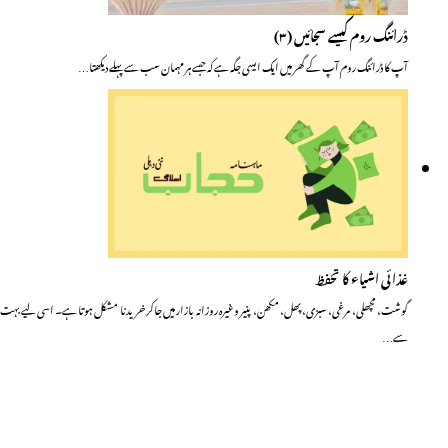
ڈرائنگ روم کیسے سجائیں (۳)
آپ کا ڈرائنگ روم آپ کے گھر میں ایک ایسی جگہ ہے کہ جسے ہر مہمان سب سے پہلے دیکھتا…
غذائی اشیاء کا تحفظ
گوشت، مچھلی، مرغی، سبزی، پھل، مکھن، پنیر وغیرہ روزانہ بازار میں جاکر خریدنا مشکل ہوتا ہے۔ اسی لیے بہت
سے…