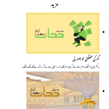
مزید
گھر کی جھلکتی خوبصورتی
ہر گھر میں ڈرائنگ روم سے لے کر بیڈ روم تک اور رسوئی سے لے کر برآمدے تک لگ بھگ…