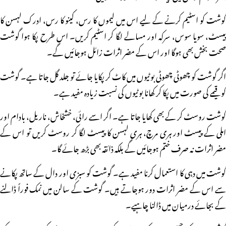
گوشت کو اسٹیم کرنے کے لیے اس میں لیموں کا رس، کینو کا رس، ادرک لہسن کا
پیسٹ، سویا سوس، سرکہ اور مسالے لگا کر اسٹیم کریں۔ اس طرح پکا ہوا گوشت
صحت بخش بھی ہوگا اور اس کے مضر اثرات زائل ہوجائیں گے۔
اگر گوشت کو چھوٹی چھوٹی بوٹیوں میں کاٹ کر پکایا جائے تو جلد گل جاتا ہے۔ گوشت
کو قیمے کی صورت میں پکا کر کھانا بوٹیوں کی نسبت زیادہ مفید ہے۔
گوشت روسٹ کر کے بھی کھایا جاتا ہے۔ اگر اسے رائی، خشخاش، ناریل، بادام اور
املی کے پیسٹ اور ہری مرچ، ہری لہسن کا پیسٹ لگا کر روسٹ کریں تو اس کے
مضر اثرات نہ صرف ختم ہوجائیں گے بلکہ ذائقہ بھی بڑھ جائے گا۔
گوشت میں دہی کا استعمال کرنا مفید ہے۔ گوشت کو سبزی اور دال کے ساتھ پکانے
سے اس کے مضر اثرات دور ہوجاتے ہیں۔ گوشت کے سالن میں نمک فوراً ڈالنے
کے بجائے درمیان میں ڈالنا چاہیے۔