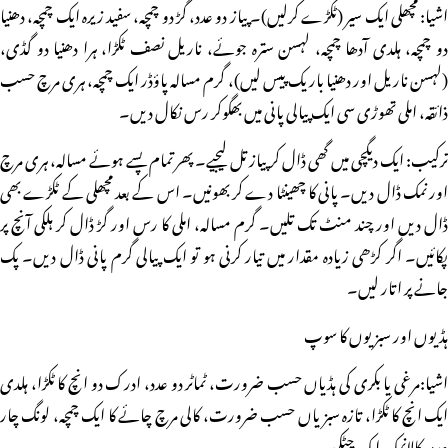
اشیا: مچھلی ایک سیر (ٹکڑے کرلیں)۔ پیاز دو عدد، گڑ دو چمچہ، سفید زیرہ ایک چمچہ، دھنیا
دو چمچہ، ہلدی آدھا چمچہ، لہسن سترہ جوئے، ناریل نصف ٹکڑا، ہرا دھنیا دو گڈی،
(لہسن ناریل اور دھنیا باریک پیس لیں)، گرم مسالہ پاؤڈر ایک چمچہ، ہری مرچ حسب
ذائقہ، املی تھوڑی سی ایک پیالی پانی میں بھگوکر رس نکال دیں۔
ترکیب: ایک دیگچی میں گھی ڈال کر پیاز تل لیجیے۔ پھر تمام پسے ہوئے مسالہ، ہری مرچ
اور نمک ڈال دیں۔ پانی کا چھینٹا دے کر بھونیں۔ اس کے بعد مچھلی کے ٹکڑے بھی
ڈال دیں اور چند منٹ تک تلیں۔ گرم مسالہ، املی کا رس اور گڑ ڈال کر ہلکی آنچ پر
پکائیں۔ اگر کڑھی زیادہ مقدار میں تیار کرنی ہو تو ایک پیالی گرم پانی ڈال دیں۔ پک
جانے پر اتار لیں۔
ہڈیوں اور سبزیوں کا سوپ
اشیا:مرغی یا بکری کی ہڈیاں حسب ضرورت، ٹماٹر دو عدد، ادرک دو انچ کا ٹکڑا، ہلدی
ایک انچ کا ٹکڑا، تازہ سبزیاں حسب ضرورت، کالی مرچ چائے کا ایک چمچہ، لونگ چار
عدد، کالانمک ایک چٹکی۔