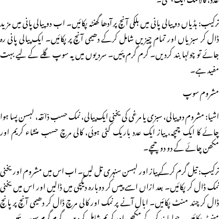
ترکیب: ہڈیاں دو پیالی پانی میں ہلکی آنچ پر آدھا گھنٹہ پکائیں۔ اب دو پیالی پانی میں مزید
ڈال کر سبزیاں اور تمام چیزیں شامل کرکے دھیمی آنچ پر پکائیں۔ ایک پیالی پانی رہ
جائے تو چولہا بند کردیں۔ گرم گرم پئیں۔ سردیوں میں یہ سوپ گلے کے لیے بہت
مفید ہے۔
مشروم سوپ
اشیا: مشروم دو پیالی، سبزی یا مرغی کی یخنی ایک پیالی، نمک حسب ذائقہ، لہسن پسا ہوا
چائے کا ایک چمچہ، پیاز ایک عدد باریک کٹی ہوئی، کالی مرچ حسب منشاء کریم اور
مکھن چائے کے دو دو چمچے۔
ترکیب: تیل گرم کرکے پیاز اور لہسن سنہری تل لیں۔ اب اس میں مشروم اور یخنی
نمک ڈال کر پکائیں۔ بعد ازاں اسے پیس کر دوبارہ دیگچی میں ڈالیں اور اس میں یخنی
ڈال کر چند منٹ پکائیں۔ ابال آنے پر نمک اور کالی مرچ ڈال کر دھیمی آنچ پر پانچ
منٹ پکائیں۔ چولہا بند کرکے مکھن اور کریم شامل کردیں۔ گرم گرم سوپ پئیں۔