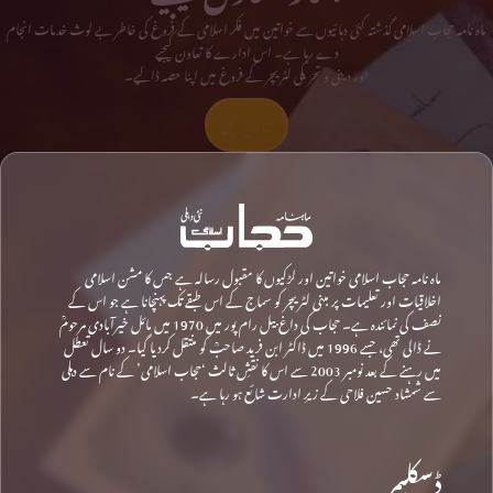
ماہ نامہ حجاب اسلامی گذشتہ کئی دہائیوں سے خواتین میں فکر اسلامی کے فروغ کی خاطر بے لوث خدمات انجام
دے رہا ہے۔ اس ادارے کا تعاون کیجیے
اور دینی و تحریکی لٹریچر کے فروغ میں اپنا حصہ ڈالیے۔
تعاون کیجیے
ماہ نامہ حجاب اسلامی خواتین اور لڑکیوں کا مقبول رسالہ ہے جس کا مشن اسلامی
اخلاقیات اور تعلیمات پر مبنی لٹریچر کو سماج کے اس طبقے تک پہنچانا ہے جو اس کے
نصف کی نمائندہ ہے۔ حجاب کی داغ بیل رام پور میں 1970 میں مائل خیرآبادی مرحومؒ
نے ڈالی تھی، جسے 1996 میں ڈاکٹر ابن فرید صاحبؒ کو منتقل کردیا گیا۔ دو سال تعطل
میں رہنے کے بعد نومبر 2003 سے اس کا نقشِ ثالث ‘حجاب اسلامی’ کے نام سے دہلی
سے شمشاد حسین فلاحی کے زیرِ ادارت شائع ہو رہا ہے۔
ڈسکلیمر