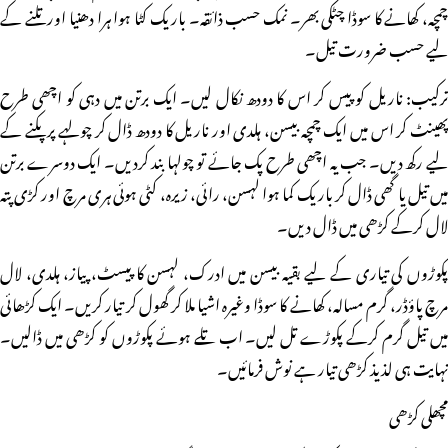
چمچہ، کھانے کا سوڈا چٹکی بھر۔ نمک حسب ذائقہ۔ باریک کٹا ہوا ہرا دھنیا اور تلنے کے
لیے حسب ضرورت تیل۔
ترکیب: ناریل کو پیس کر اس کا دودھ نکال لیں۔ ایک برتن میں دہی کو اچھی طرح
پھینٹ کر اس میں ایک چمچہ بیسن، ہلدی اور ناریل کا دودھ ڈال کر چولہے پر پکنے کے
لیے رکھ دیں۔ جب یہ اچھی طرح پک جائے تو چولہا بند کردیں۔ ایک دوسرے برتن
میں تیل یا گھی ڈال کر باریک کما ہوا لہسن، رائی، زیرہ، کٹی ہوئی ہری مرچ اور کڑی پتہ
لال کرکے کڑھی میں ڈال دیں۔
پکوڑوں کی تیاری کے لیے بقیہ بیسن میں ادرک، لہسن کا پیسٹ، پیاز، ہلدی، لال
مرچ پاؤڈر، گرم مسالہ، کھانے کا سوڈا وغیرہ اشیا ملا کر گھول کر تیار کریں۔ ایک کڑھائی
میں تیل گرم کرکے پکوڑے تل لیں۔ اب تلے ہوئے پکوڑوں کو کڑھی میں ڈالیں۔
نہایت ہی لذیذ کڑھی تیار ہے نوش فرمائیں۔
مچھلی کڑھی