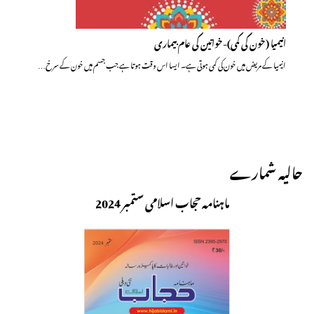
انیمیا (خون کی کمی)-خواتین کی عام بیماری
انیمیا کے مریض میں خون کی کمی ہوتی ہے۔ ایسا اس وقت ہوتا ہے جب جسم میں خون کے سرخ…
حالیہ شمارے
ماہنامہ حجاب اسلامی ستمبر 2024