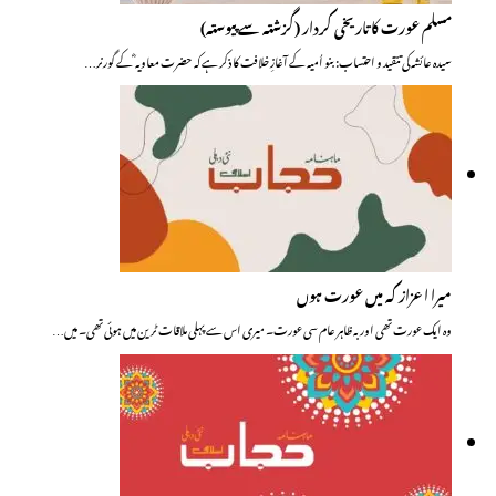
مسلم عورت کا تاریخی کردار (گزشتہ سے پیوستہ)
سیدہ عائشہ کی تنقید و احتساب: بنو اُمیہ کے آغازِ خلافت کا ذکر ہے کہ حضرت معاویہ ؓ کے گورنر…
میرا اعزاز کہ میں عورت ہوں
وہ ایک عورت تھی اور بہ ظاہر عام سی عورت۔ میری اس سے پہلی ملاقات ٹرین میں ہوئی تھی۔ میں…