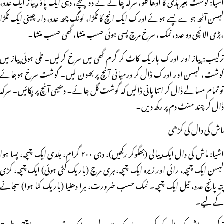
اشیا: گوشت بغیر ہڈی کا آدھا کلو، سرکہ چائے کے دو چمچے، دہی ایک پاؤ، پیاز ایک عدد،
لہسن آٹھ جوے پسے ہوئے ادرک ایک انچ کا ٹکڑا، لونگ چھ عدد، دار چینی ایک ٹکڑا
،بڑی الائچی دو عدد، نمک، سرخ مرچ پسی ہوئی حسب منشا، گھی حسب منشا۔
ترکیب: پیاز اور ادرک باریک کاٹ کر گرم گھی میں سرخ کرلیں۔ تلی ہوئی پیاز میں
گوشت، لہسن اور ادرک ڈال کر درمیانی آنچ پر بھون لیں۔ گوشت سرخ ہوجائے
تو تمام مسالے ڈال کر اتنا پانی ڈالیں کہ گوشت گل جائے۔ دھیمی آنچ پر پکائیں۔ سرکہ
ڈال کر چند منٹ دم پر رکھ دیں۔
ماش کی دال کی کڑھی
اشیا: ماش کی دال ایک پیالی (بھگوکر رکھیں)، دہی ۲۰۰ گرام، ہلدی ایک چمچہ، پسا ہوا
لہسن ایک چمچہ، رائی اور زیرہ ایک چمچہ، ہری مرچ (باریک کٹی ہوئی) ایک چمچہ، کڑی
پتہ پانچ عدد، تیل ایک چمچہ۔ نمک حسب ضرورت، ہرا دھنیا (باریک کٹا ہوا) سجانے
کے لیے۔
ترکیب: ماش کی دال کو مکسر میں باریک پیس لیں۔ ایک برتن میں دہی اچھی طرح