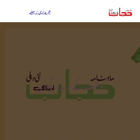
خریداری / عطیہ
گوشت کے مزیدار پکوان