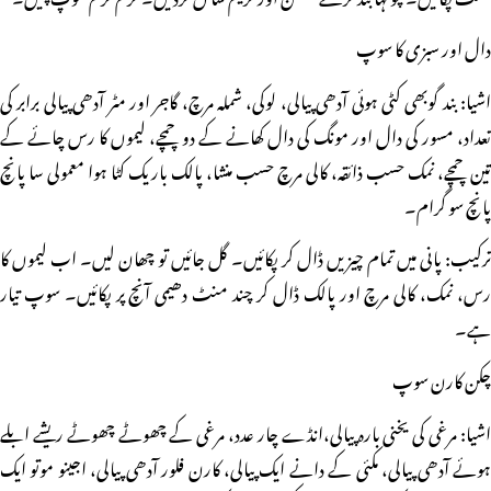
دال اور سبزی کا سوپ
اشیا: بند گوبھی کٹی ہوئی آدھی پیالی، لوکی، شملہ مرچ، گاجر اور مٹر آدھی پیالی برابر کی
تعداد، مسور کی دال اور مونگ کی دال کھانے کے دو چمچے، لیموں کا رس چائے کے
تین چمچے، نمک حسب ذائقہ، کالی مرچ حسب منشا، پالک باریک کٹا ہوا معمولی سا پانچ
پانچ سو گرام۔
ترکیب: پانی میں تمام چیزیں ڈال کر پکائیں۔ گل جائیں تو چھان لیں۔ اب لیموں کا
رس، نمک، کالی مرچ اور پالک ڈال کر چند منٹ دھیمی آنچ پر پکائیں۔ سوپ تیار
ہے۔
چکن کارن سوپ
اشیا: مرغی کی یخنی بارہ پیالی،انڈے چار عدد، مرغی کے چھوٹے چھوٹے ریشے ابلے
ہوئے آدھی پیالی، مکئی کے دانے ایک پیالی، کارن فلور آدھی پیالی، اجینو موتو ایک