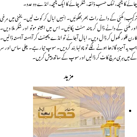
چائے کا چمچہ، نمک حسب ذائقہ، شکر چائے کا ایک چمچہ، انڈے دو عدد۔
ترکیب: مکئی کے دانے رات بھر بھگوئیں۔ انہیں ابال کر کوٹ لیں۔ یخنی میں مرغی
اور مکئی کے دانے ڈال کر چند منٹ پکائیں۔ اس میں اجینو موتو اور شکر ملا دیں۔
کارن فلور گھول کر ڈال دیں۔ ابال آجائے تو انڈے پھینٹ کر آہستہ آہستہ ڈالیں۔
جب یہ آمیزہ گاڑھا ہونے لگے تو چولہا بند کردیں۔ سوپ تیار ہے۔ چلی ساس اور سر
کے میں ہری مرچ کاٹ کر ڈالیں اور سوپ کے ساتھ پیش کریں۔
مزید