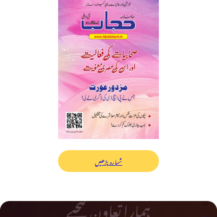
شمارہ پڑھیں
ہمارا تعاون کیجیے