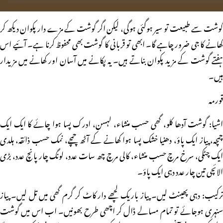
گوشت سے طبیعت تو سیر ہوگئی ہوگی، لیکن اگر گوشت کے مزے دار پکوان دیکھ کر
کھانے کا جی ضرور چاہے گا۔ ابھی تو قربانی کا گوشت بھی محفوظ کرنا ہے۔ آئیے اس
ہفتے گوشت کے مزید پکوان بناتے ہیں۔ یہ پکانے میں آسان اور کھانے میں مزیدار
ہیں۔
قورمہ
اشیا: گوشت آدھا کلو، گھی حسب منشاء، لہسن، ادرک پسا ہوا چائے کا ایک ایک
چمچہ، پیاز ایک پاؤ، دھنیا خشک پسا ہوا کھانے کے آٹھ چمچے، نمک حسب ذائقہ، ہلدی
ایک چٹکی، سرخ مرچ حسب منشاء، کالی مرچ چھ سات عدد، لونگ چار پانچ عدد، بڑی
الائچی تین چار عدد دہی ایک پاؤ۔
ترکیب: دہی پھینٹ لیں۔ پیاز باریک لچھے دار کاٹ کر گرم گھی میں تل لیں۔ پیاز
سنہری ہوجائے تو تمام مسالے ڈال کر اچھی طرح بھونیں۔ اب اس میں گوشت