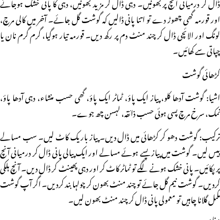
ڈال کر درمیانی آنچ پر بھونیں۔ دہی ڈال کر مزید بھونیں، دہی کا پانی خشک ہوجائے
اور قورمہ گھی چھوڑ دے تو اتنا پانی ڈالیں کہ گوشت گل جائے۔ آخر میں کالی مرچ،
لونگ اور الائچی ڈال کر چند منٹ دم پر رکھ دیں۔ قورمہ تیار ہوگیا، گرم گرم نان یا
چپاتی سے کھائیں۔
کڑھائی گوشت
اشیا: گوشت آدھا کلو، پیاز ایک پاؤ، ٹماٹر ایک پاؤ، گھی حسب منشاء، دہی آدھا پاؤ،
نمک، سرخ مرچ پسی ہوئی حسب ذائقہ، لہسن چھ جوے۔
ترکیب: گوشت دھو کر کڑھائی میں ڈال دیں۔ پیاز باریک کاٹ لیں۔ سب مسالے
پیس لیں۔ گوشت میں پیاز پسے ہوئے مسالے اور ایک پیالی پانی ڈال کر درمیانی آنچ
پر پکائیں۔ پانی خشک ہونے لگے تو ٹماٹر کاٹ کر اور دہی پھینٹ کر ڈال دیں۔ آنچ ہلکی
کردیں۔ گوشت نیم گل جائے تو چند منٹ بھون کر چولہا بند کردیں۔ اگر آپ گوشت
مکمل گلانا چاہیں تو معمولی پانی ڈال کر چند منٹ بھون لیں۔