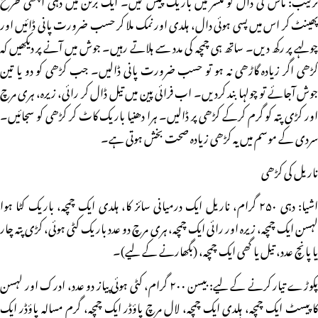
پھینٹ کر اس میں پسی ہوئی دال، ہلدی اور نمک ملا کر حسب ضرورت پانی ڈائیں اور
چولہے پر رکھ دیں۔ ساتھ ہی چمچہ کی مدد سے ہلاتے رہیں۔ جوش میں آنے پر دیکھیں کہ
کڑھی اگر زیادہ گاڑھی نہ ہو تو حسب ضرورت پانی ڈالیں۔ جب کڑھی کو دو یا تین
جوش آجائے تو چولہا بند کردیں۔ اب فرائی پین میں تیل ڈال کر رائی، زیرہ، ہری مرچ
اور کڑی پتہ کو گرم کرکے کڑھی پر ڈالیں۔ ہرا دھنیا باریک کاٹ کر کڑھی کو سجائیں۔
سردی کے موسم میں یہ کڑھی زیادہ صحت بخش ہوتی ہے۔
ناریل کی کڑھی
اشیا: دہی ۲۵۰ گرام، ناریل ایک درمیانی سائز کا، ہلدی ایک چمچہ، باریک کٹا ہوا
لہسن ایک چمچہ، زیرہ اور رائی ایک چمچہ، ہری مرچ دو عدد باریک کٹی ہوئی، کڑی پتہ چار
یا پانچ عدد، تیل یا گھی ایک چمچہ، (بگھارنے کے لیے)۔
پکوڑے تیار کرنے کے لیے: بیسن ۲۰۰ گرام، کٹی ہوئی پیاز دو عدد، ادرک اور لہسن
کا پیسٹ ایک چمچہ، ہلدی ایک چمچہ، لال مرچ پاؤڈر ایک چمچہ، گرم مسالہ پاؤڈر ایک