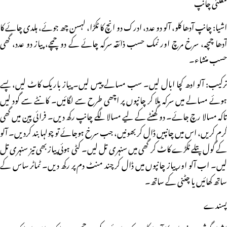
مغلئی چانپ
اشیا: چانپ آدھا کلو، آلو دو عدد، ادرک دو انچ کا ٹکڑا، لہسن چھ جوئے، ہلدی چائے کا
آدھا چمچہ، سرخ مرچ اور نمک حسب ذائقہ سرکہ چائے کے دو چمچے، پیاز دو عدد، گھی
حسب منشاء۔
ترکیب: آلو ادھ کچا ابال لیں۔ سب مسالے پیس لیں۔ پیاز باریک کاٹ لیں، پسے
ہوئے مسالے میں سرکہ ملا کر چانپوں پر اچھی طرح سے لگائیں۔ کانٹے سے گود لیں
تاکہ مسالا رچ جائے۔ دو گھنٹے کے لیے مسالا لگے چانپ رکھ دیں۔ فرائی پین میں گھی
گرم کریں، اس میں چانپیں ڈال کر بھونیں، جب سرخ ہوجائے تو چولہا بند کردیں۔ آلو
کے گول پتلے ٹکڑے کاٹ کر گھی میں سنہری تل لیں۔ کٹی ہوئی پیاز بھی تیز سنہری تل
لیں۔ اب آلو اور پیاز چانپوں میں ڈال کر چند منٹ دم پر رکھ دیں۔ ٹماٹر ساس کے
ساتھ کھائیں یا چٹنی کے ساتھ۔
پسندے