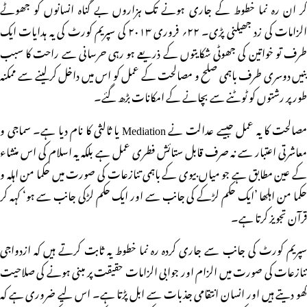
کر ان رہ نما خطوط کے جاری ہونے تک ہزاروں بے گناہ انسانوں کو جھوٹے
الزامات کی زد جھیلنی پڑی۔ ۲۲؍ فروری ۲۰۱۳ کی سپریم کورٹ کی یہ ہدایات ایک
طرف تو خواتین کی جھوٹی شکایتوں کے ذریعے ہو رہی حرسانی سے راحت کا سبب
بنیں دوسری طرف باہمی صلح و مصالحت کے عمل کو اس میں داخل کرلینے سے ممکنہ
طور پر رشتوں کو ٹوٹنے سے بچانے کے امکانات بڑھ گئے۔
مصالحت کا یہ عمل جیسے عدالت نے Mediation یا ثالثی کا نام دیا ہے۔ سماجی و
معاشرتی اعتبار سے نہ صرف قابل ستائش فطری عمل ہے بلکہ یہ اسلام کی اس منشاء
کے عین مطابق ہے جو میاں بیوی کے باہمی تنازعات کی صورت میں حکما من اہلہ و
حکما من اہلھا ’ایک حکم لڑکے کی جانب سے اور ایک حکم لڑکی جانب سے ہو‘ کہہ کر
قرآن تجویز کرتا ہے۔
سپریم کورٹ کی جانب سے جاری کردہ رہ نما خطوط یہ ثابت کرتے ہیں کہ ازدواجی
تنازعات کی صورت میں الزام اور جوابی الزامات حقیقت پر مبنی ہونے کی صلاحیت
کھو دیتے ہیں اور انسان انتقامی جذبات سے ابل پڑتا ہے۔ اس لیے ضروری ہے کہ