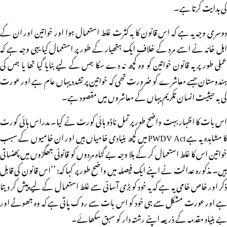
کی ہدایت کرتا ہے۔
دوسری وجہ یہ ہے کہ اس قانون کا بہ کثرت غلط استعمال ہوا اور خواتین اور ان کے
اہل خانہ نے اسے مرد کے خلاف ایک ہتھیار کے طور پر استعمال کیا یہی وجہ ہے کہ
عملی طور پر یہ قانون خواتین کو وہ کچھ نہ دے سکا جس کے لیے بنایا گیا تھا یا جس کی
ہندوستان جسے معاشرے کو ضرورت تھی کہ خواتین پر تشدد یہاں عام ہے اور عورت
کی بہ حیثیت انسان تکریم یہاں کے معاشروں میں مقصود ہے۔
اس بات کا اظہار بہت واضح طور پر تمل ناڈو ہائی کورٹ نے کیا۔ مدراس ہائی کورٹ
کا مشاہدہ یہ ہے PWDV Act میں کچھ بنیادی خامیاں ہیں اور ان خامیوں کے سبب
خواتین اس کا غلط استعمال کر کے بلا وجہ بے گناہ مردوں کو قانونی جھگڑوں میں پھنساتی
ہیں۔ مذکورہ عدالت نے اپنے ایک فیصلہ میں واضح طور پر کہا کہ: ’’اس قانون کی قابل
ذکر اور خاص خامی یہ ہے کہ یہ خود کو بڑی آسانی سے غلط استعمال کے لیے پیش کر دیتا
ہے اور عورت مشکل سے ہی خود کو اس بات سے روک پاتی ہے کہ وہ جھوٹے اور
بے بنیاد مقدمہ کے ذریعہ اپنے رشتہ دار کو سبق سکھائے۔