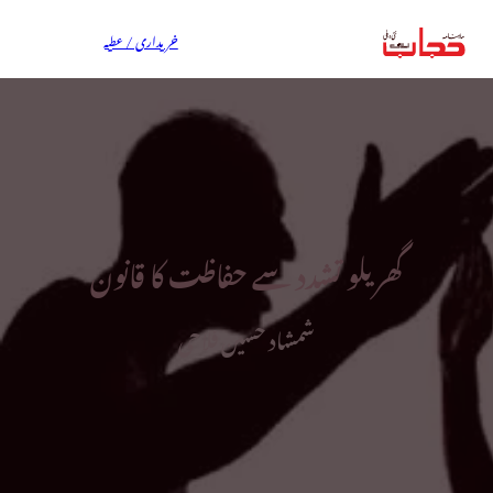
خریداری / عطیہ
گھریلو تشدد سے حفاظت کا قانون
شمشاد حسین فلاحی