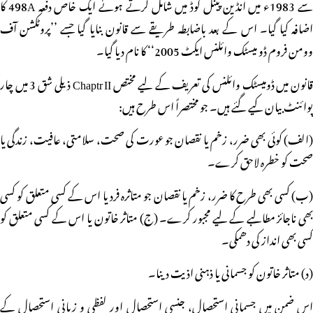
سے 1983ء میں انڈین پینل کوڈ میں شامل کرتے ہوئے ایک خاص دفعہ 498A کا
اضافہ کیا گیا۔ اس کے بعد باضابطہ طریقے سے قانون بنایا گیا جسے ’’پروٹکشن آف
وومن فروم ڈو میسٹک وائلنس ایکٹ 2005‘‘ کا نام دیا گیا۔
قانون میں ڈومیسٹک وائلنس کی تعریف کے لیے مختص Chaptr II ذیلی شق 3 میں چار
پوائنٹ بیان کیے گئے ہیں۔ جو مختصراً اس طرح ہیں:
(الف) کوئی بھی ضرر، زخم یا نقصان جو عورت کی صحت، سلامتی، عافیت، زندگی یا
صحت کو خطرہ لاحق کرے۔
(ب) کسی بھی طرح کا ضرر، زخم یا نقصان جو متاثرہ فرد یا اس کے کسی متعلق کو کسی
بھی ناجائز مطالبے کے لیے مجبور کرے۔ (ج) متاثر خاتون یا اس کے کسی متعلق کو
کسی بھی انداز کی دھمکی۔
(د) متاثر خاتون کو جسمانی یا ذہنی اذیت دینا۔
اس ضمن میں جسمانی استحصال، جنسی استحصال اور لفظی و زبانی استحصال کے