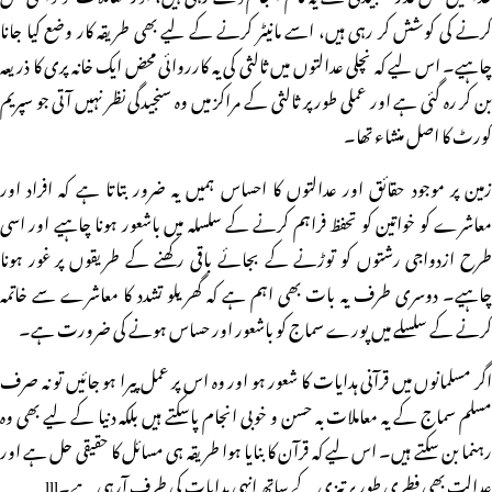
کرنے کی کوشش کر رہی ہیں، اسے مانیٹر کرنے کے لیے بھی طریقہ کار وضع کیا جانا
چاہیے۔ اس لیے کہ نچلی عدالتوں میں ثالثی کی یہ کارروائی محض ایک خانہ پری کا ذریعہ
بن کر رہ گئی ہے اور عملی طور پر ثالثی کے مراکز میں وہ سنجیدگی نظر نہیں آتی جو سپریم
کورٹ کا اصل منشاء تھا۔
زمین پر موجود حقائق اور عدالتوں کا احساس ہمیں یہ ضرور بتاتا ہے کہ افراد اور
معاشرے کو خواتین کو تحفظ فراہم کرنے کے سلسلہ میں باشعور ہونا چاہیے اور اسی
طرح ازدواجی رشتوں کو توڑنے کے بجائے باقی رکھنے کے طریقوں پر غور ہونا
چاہیے۔ دوسری طرف یہ بات بھی اہم ہے کہ گھریلو تشدد کا معاشرے سے خاتمہ
کرنے کے سلسلے میں پورے سماج کو باشعور اور حساس ہونے کی ضرورت ہے۔
اگر مسلمانوں میں قرآنی ہدایات کا شعور ہو اور وہ اس پر عمل پیرا ہو جائیں تو نہ صرف
مسلم سماج کے یہ معاملات بہ حسن و خوبی انجام پاسکتے ہیں بلکہ دنیا کے لیے بھی وہ
رہنما بن سکتے ہیں۔ اس لیے کہ قرآن کا بنایا ہوا طریقہ ہی مسائل کا حقیقی حل ہے اور
عدالت بھی فطری طور پر تیزی کے ساتھ انہی ہدایات کی طرف آرہی ہے۔lll