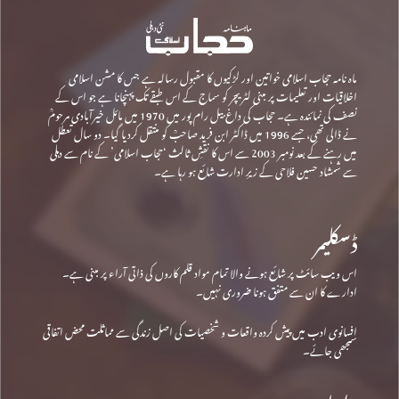
ماہ نامہ حجاب اسلامی خواتین اور لڑکیوں کا مقبول رسالہ ہے جس کا مشن اسلامی
اخلاقیات اور تعلیمات پر مبنی لٹریچر کو سماج کے اس طبقے تک پہنچانا ہے جو اس کے
نصف کی نمائندہ ہے۔ حجاب کی داغ بیل رام پور میں 1970 میں مائل خیرآبادی مرحومؒ
نے ڈالی تھی، جسے 1996 میں ڈاکٹر ابن فرید صاحبؒ کو منتقل کردیا گیا۔ دو سال تعطل
میں رہنے کے بعد نومبر 2003 سے اس کا نقشِ ثالث ‘حجاب اسلامی’ کے نام سے دہلی
سے شمشاد حسین فلاحی کے زیرِ ادارت شائع ہو رہا ہے۔
ڈسکلیمر
اس ویب سائٹ پر شائع ہونے والا تمام مواد قلم کاروں کی ذاتی آراء پر مبنی ہے۔
ادارے کا ان سے متفق ہونا ضروری نہیں۔
افسانوی ادب میں پیش کردہ واقعات و شخصیات کی اصل زندگی سے مماثلت محض اتفاقی
سمجھی جائے۔