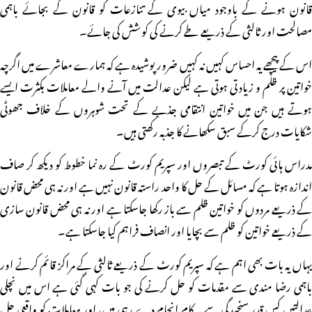
قانون ہونے کے باوجود میاں بیوی کے تنازعات کو قانون کے بجائے باہمی
مصالحت اور ثالثی کے ذریعے طے کرنے کی کوشش کی جائے۔
اس کے پیچھے یہ احساس کہیں نہ کہیں ضرور پوشیدہ ہے کہ ہمارے معاشرے میں اگرچہ
خواتین پر ظلم و زیادتی ہوتی ہے لیکن عدالت میں آنے والے معاملات بکثرت ایسے
ہوتے ہیں جن میں خواتین انتقامی جذبے کے تحت شوہروں کے خلاف جھوٹی
شکایات درج کرکے سبق سکھانے کا جذبہ رکھتی ہیں۔
مدراس ہائی کورٹ کے تبصروں اور سپریم کورٹ کے رہ نما خطوط کو دیکھ کر صاف
اندازہ ہوتا ہے کہ مسائل کے حل کا واحد راستہ قانون نہیں ہے اور نہ ہی محض قانون
کے ذریعے مردوں کو خواتین ظلم سے باز رکھا جاسکتا ہے اور نہ ہی محض قانون سازی
کے ذریعے خواتین کو ظلم سے بچایا اور انصاف فراہم کیا جاسکتا ہے۔
یہاں یہ بات بھی اہم ہے کہ سپریم کورٹ کے ذریعے ثالثی کے مراکز قائم کرنے اور
باہمی رضا مندی سے مقدمات کو حل کرنے کی جو بات کہی گئی ہے اس میں نچلی
عدالتیں کس قدر سنجیدگی سے یہ کام انجام دے رہی ہیں، اور معاملات کو واقعی حل