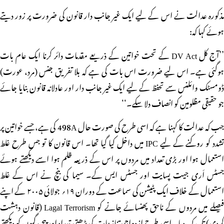
مذکورہ عدالت نے اس کے لیے ایک غیر جانب دار قانون کی ضرورت پر زور دیتے
ہوئے کہا کہ:
’’آج کل DV Act کے تحت خواتین کے ذریعے مقدمات دائر کرنا ایک عام بات
ہوگئی ہے۔ اس لیے ضرورت اس بات کی ہے کہ بلا تفریق جنس (مرد، عورت)
ڈومسٹک وائلنس سے تحفظ کے لیے ایک غیر جانب دار اور عادلانہ قانون بنایا جائے
جو حقیقی مظلومین کو انصاف دلا سکے۔‘‘
جب کہ عدالت کا کہنا ہے کہ اسی طرح کی صورت حال 498A کی ہے، جسے خواتین پر
تشدد کو روکنے کے لیے IPC میں داخل کیا گیا تھا۔ اس قانون کا تو جس طرح غلط
استعمال ہوا اور بڑی تعداد میں مردوں پر اس کے ذریعہ ظلم ہوا اسے دیکھتے ہوئے
جسٹس اَری جیت پسایت اور جسٹس ایس کے۔ سیما کی بنچ نے اس کے غلط
استعمال کے خلاف ایک پٹیشن کی سماعت کے دوران ۱۹؍ جولائی ۲۰۰۵ کے اپنے
فیصلے میں مردوں کے ناحق پھنسائے جانے کو Lagal Terrorism (قانون دہشت
گردی) تک کہہ دیا۔ اسی طرح ازدواجی تنازعات کی بڑھتی تعداد اور پیچیدگیوں کو دیکھتے