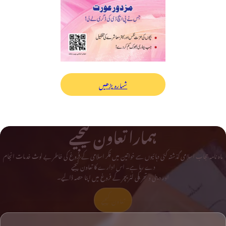
شمارہ پڑھیں
ہمارا تعاون کیجیے
ماہ نامہ حجاب اسلامی گذشتہ کئی دہائیوں سے خواتین میں فکر اسلامی کے فروغ کی خاطر بے لوث خدمات انجام
دے رہا ہے۔ اس ادارے کا تعاون کیجیے
اور دینی و تحریکی لٹریچر کے فروغ میں اپنا حصہ ڈالیے۔
تعاون کیجیے