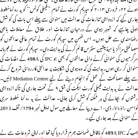
ہوئے ۲۲؍ فروری ۲۰۱۳ کو سپریم کورٹ نے تمام ’’فیملی کوٹس‘‘ کو یہ رہ نماخطوط
جاری کیے کہ ازدواجی تنازعات کی عدالت میں سنوائی سے پہلے اس بات کی کوشش
ہونی چاہیے کہ شوہر بیوی کے درمیان تنازعات اور طلاق کے معاملات باہمی
رضامندی سے حل ہوں۔ اس ضمن میں سپریم کورٹ نے تمام عائلی عدالتوں کو
مصالحتی مراکز یا میڈیئشین سنٹرس قائم کرنے کی ہدایت دی۔ سپریم کورٹ نے مجرمانہ
سرگرمیوں کی سنوائی کرنے والی عدالتوں کو بھی جو IPC کی 498A کے مقدمات کی
سنوائی کر رہی ہوں، ہدایت کی کہ وہ بیوی کی شکایت پر عدالتی کارروائی شروع کرنے
سے پہلے مصالحت کے عمل کو انجام دینے کے لیے Mediation Centrre لائیں۔
عدالت نے یہ ہدایت فیملی کورٹ ایکٹ کی شق ۹ کے تحت جاری کی تاکہ ازدواجی
رشتوں کو بچانے کی ہر ممکنہ کوشش کرلی جائی۔ عدالت نے یہ رہ نما خطوط سری
نواسن راؤ Vs، ڈی- اے دیپا کے معاملے میں سول اپیل نمبر 1794/ آف 2013
کے سنوائی کے بعد جاری کیے۔
جب کہ 489A IPC کو ناقابل ضمانت جرم قرار دیا گیا تھا اور اپنی شروعات سے لے