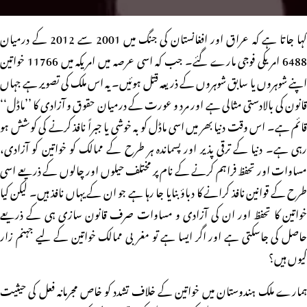
کہا جاتا ہے کہ عراق اور افغانستان کی جنگ میں 2001 سے 2012 کے درمیان
6488 امریکی فوجی مارے گئے۔ جب کہ اسی عرصہ میں امریکہ میں 11766 خواتین
اپنے شوہروں یا سابق شوہروں کے ذریعہ قتل ہوئیں۔ یہ اس ملک کی تصویر ہے جہاں
قانون کی بالادستی مثالی ہے اور مرد و عورت کے درمیان حقوق و آزادی کا ’’ماڈل‘‘
قائم ہے۔ اس وقت دنیا بھر میں اسی ماڈل کو بہ خوشی یا جبراً نافذ کرنے کی کوشش ہو
رہی ہے۔ دنیا کے ترقی پذیر اور پسماندہ ہر طرح کے ممالک کو خواتین کو آزادی،
مساوات اور تحفظ فراہم کرنے کے نام پر مختلف حیلوں اور چالوں کے ذریعے اسی
طرح کے قوانین نافذ کرانے کا دباؤ بنایا جا رہا ہے جو ان کے یہاں نافذ ہیں۔ لیکن کیا
خواتین کا تحفظ اور ان کی آزادی و مساوات صرف قانون سازی ہی کے ذریعے
حاصل کی جاسکتی ہے اور اگر ایسا ہے تو مغربی ممالک خواتین کے لیے جہنم زار
کیوں ہیں؟
ہمارے ملک ہندوستان میں خواتین کے خلاف تشدد کو خاص مجرمانہ فعل کی حیثیت