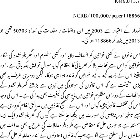
NCRB/100,000/peper 118866
تعداد کے اعتبار سے 2003 میں ان واقعات/ مقدمات کی تعداد 50703 تھی جو
2013 میں بڑھ کر 118866 ہوگئی۔
اس قانون نے کتنی خواتین کو انصاف دلایا اور کتنی مظلوم اور گھریلو تشدد کی شکار
خواتین کو اس سے نجات دلا کر بھرپائی کا انتظام کیا یہ سوال تو اپنی جگہ باقی ہے، اور
یقینا اس کے ذریعہ کچھ نہ کچھ خواتین کو فائدہ ہوا ہی ہوگا، لیکن دوسری طرف یہ بھی
بڑی حقیقت ہے کہ اس قانون کی موجودگی میں تیزی سے بڑھتے گھریلو تشدد کے
واقعات کے دوران مظلوم خواتین میں مایوسی کی کیفیت بھی پیدا کی ہے۔ اس کی وجہ
اس کی مختلف قانونی پیچیدگیاں اور اس کے صحیح نفاذ میں میں عدالتی نظام کمزوری ہے
جسے تاخیر اور پنڈینسی کی صورت میں دیکھا جاسکتا ہے کیوں کہ گھریلو تشدد ایک ایسا
مسئلہ ہے جو فوری حل کا متقاضی ہے مگر دیگر معاملات کی طرح یہ بھی عدالت میں
سالوں سال معلق رہنے لگا ہے جب کہ قانون 60 دنوں کے اندر معاملہ کو حل کرنے