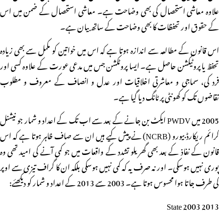
علاوہ معاشی استحصال کی بھی وضاحت ہے۔ معاشی استحصال کے ضمن میں اس
کے حقوق اور تحفظات کا بھی وضاحت کے ساتھ بیان ہے۔
اس قانون کے مطالعہ سے اندازہ ہوتا ہے کہ اس میں خواتین کو مکمل سے بھی زیادہ
تحفظ یا پروٹیکشن حاصل ہے۔ ایسا پروٹکشن جس میں مدعی عورت کے علاوہ کسی اور
فرد کی، سماجی و معاشرتی اخلاقیات اور عدل و انصاف کے معروف و مطلوب
تقاضوں تک کو کھونٹی پر ٹانگ دیا گیا ہے۔
2005 میں PWDV ایکٹ بن جانے کے بعد سے اب تک کے اعداد و شمار جو نیشنل
کرائم ریکارڈ بیورو (NCRB) نے پیش کیے ہیں ان سے صاف ظاہر ہوتا ہے کہ اس
قانون کے نفاذ کے بعد بھی گھریلو تشدد کے واقعات میں جو کمی آنے کی امید تھی وہ
پوری نہیں ہوسکی۔ اور نہ صرف یہ کہ کمی نہیں ہوسکی بلکہ ان کا گراف تیزی سے اوپر
کی طرف جاتا ہوا محسوس ہوتا ہے۔ 2003 سے 2013 کے اعداد و شمار کو دیکھئے:
State 2003 2013