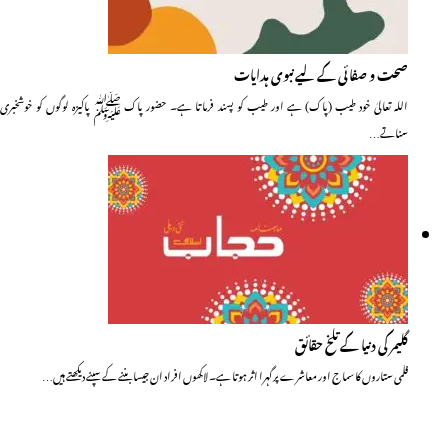
صحت و صفائی کے لیے نبوی ہدایات
اللہ تعالیٰ خود طیب (پاک) ہے اور طیب کو پسند فرماتا ہے۔ حضور پاک ﷺ پاکیزہ لوگوں کو خوشخبری
سناتے…
گلیمر کی دنیا کے تلخ حقائق
فلمی ستاروں کا سماج اور معاشرے پر گہرا اثر ہوتا ہے۔ لاکھوں افراد ان جیسا بننے کے سپنے دیکھتے ہیں…