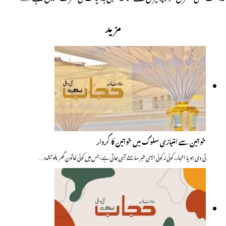
مزید
خواتین سے امتیازی سلوک میں خواتین کا کردار
ٹی وی ہو یا اخبار، کوئی نہ کوئی ایسی خبر سامنے آہی جاتی ہے، جس میں کوئی خاتون گھریلو تشدد…