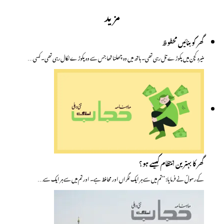
مزید
گھر کو بنائیں محفوظ
منیرہ کچن میں پکوڑے تل رہی تھی۔ ہاتھ میں وہ چھلنا تھا جس سے وہ پکوڑے نکال رہی تھی۔ کسی…
گھر کا بہترین انتظام کیسے ہو؟
کے رسولؐ نے فرمایا: ’’تم میں سے ہر ایک نگراں اور محافظ ہے۔ اور تم میں سے ہر ایک سے…