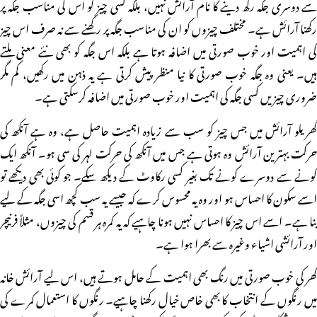
سے دوسری جگہ رکھ دینے کا نام آرائش نہیں، بلکہ کسی چیز کو اس کی مناسب جگہ پر
رکھنا آرائش ہے۔ مختلف چیزوں کو ان کی مناسب جگہ پر رکھنے سے نہ صرف اس چیز
کی اہمیت اور خوب صورتی میں اضافہ ہوتا ہے بلکہ اس جگہ کو بھی نئے معنی ملتے
ہیں۔ یعنی وہ جگہ خوب صورتی کا نیا منظر پیش کرتی ہے یہ ذہن میں رکھیں، کم مگر
ضروری چیزیں کسی جگہ کی اہمیت اور خوب صورتی میں اضافہ کرسکتی ہے۔
گھریلو آرائش میں جس چیز کو سب سے زیادہ اہمیت حاصل ہے، وہ ہے آنکھ کی
حرکت بہترین آرائش وہ ہوتی ہے جس میں آنکھ کی حرکت لہر کی سی ہو۔ آنکھ ایک
کونے سے دوسرے کونے تک بغیر کسی رکاوٹ کے دیکھ سکے۔ جو کوئی بھی دیکھے تو
اسے سکون کا احساس ہو اور وہ یہ محسوس کرے کہ جیسے یہ سب کچھ اسی جگہ کے لیے
بنا ہے۔ اسے اس چیز کا احساس نہیں ہونا چاہیے کہ یہ کمرہ ہر قسم کی چیزوں، مثلاً فرنیچر
اور آرائشی اشیاء وغیرہ سے بھرا ہوا ہے۔
گھر کی خوب صورتی میں رنگ بھی اہمیت کے حامل ہوتے ہیں، اس لیے آرائش خانہ
میں رنگوں کے انتخاب کا بھی خاص خیال رکھنا چاہیے۔ رنگوں کا استعمال کمرے کی