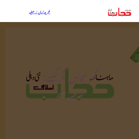
خریداری / عطیہ
گھر سجائیں، مگر کیسے؟
ام حبیبہ سلیم