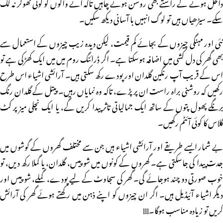
داخل ہونے کے راستے بھی روشن ہونے چاہیں تاکہ آنے والوں کو کوئی ٹھوکر نہ لگ
سکے۔ سیڑھیاں ہیں تو لوگ انہیں با آسانی دیکھ سکیں۔
نئی اور مہنگی چیزوں کے بجائے کم قیمت، لیکن دیدہ زیب چیزوں کے استعمال سے
بھی گھر کی دل کشی میں اضافہ ہوسکتا ہے۔ اگر ڈرائنگ روم میں میں ایک کھڑکی ہے تو
اس کے قریب آپ رنگین گلدان اور پودے رکھ سکتی ہیں۔ آرائشی اشیاء اس طرح
رکھیں کہ روشنی براہ راست ان پر پڑے، تاکہ وہ نمایاں رہیں۔ پیتل کے گلدان رنگ
برنگے پھول پتوں کے ساتھ ایک جمالیاتی تاثر پیدا کریں گے، یا ایک نچلی میز پر کٹ
گلاس کا کوئی آئٹم رکھیں۔
بے شمار ایسے طریقے اور آرائشی اشیاء ہیں جن سے مختلف گھروں کے گوشوں میں
جدت پیدا کی جاسکتی ہے۔ گھروں کے کونوں میں شوپیس، گلدان، یا گملا رکھ دیں، تو
خوب صورتی دو چند ہوجائے گی۔ گھر کی سجاوٹ کے لیے پودے، گملے، شوپیس اور
دیگر اشیاء آئیڈیل ہیں۔ اگر ان چیزوں کو اپنے ذہن میں رکھتے ہوئے گھر کی آرائش
کریں تو زیادہ مناسب ہوگا۔lll