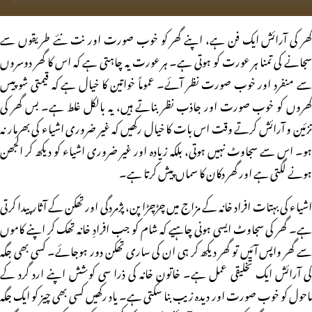
گھر کی آرائش ایک فن ہے، اپنے گھر کو خوب صورت اور نت نئے طریقوں سے
سجانے کی تمنا ہر عورت کو ہوتی ہے۔ ہر عورت یہ چاہتی ہے کہ اس کا گھر دوسروں
سے منفرد اور خوب صورت نظر آئے۔ عموماً خواتین کا خیال ہے کہ قیمتی شوپیس
گھروں کو خوب صورت اور جاذب نظر بناتے ہیں، یہ بالکل غلط ہے۔ بس گھر کی
تزئین و آرائش کرتے وقت اس بات کا خیال رکھیں کہ غیر ضروری اشیاء کی بھرمار نہ
ہو۔ اس سے سجاوٹ نہیں ہوتی، بلکہ زیادہ اور غیر ضروری اشیاء کو دیکھ کر الجھن
ہونے لگتی ہے اور گھر دکان کا سماں پیش کرتا ہے۔
اشیاء کی بہتات افراد خانہ کے مزاج میں چڑچڑا پن، پژمردگی اور تھکن کے آثار پیدا کرتی
ہے۔ گھر کی سجاوٹ ایسی ہونی چاہیے کہ شام کو جب افرادِ خانہ تھک کر اپنے کاموں
سے گھر واپس آئیں تو گھر دیکھ کر ہی ان کی ساری تھکن دور ہوجائے۔ کسی بھی جگہ
کی آرائش ایک تخلیقی عمل ہے۔ خاتون خانہ کی ذرا سی کوشش اپنے ارد گرد کے
ماحول کو خوب صورت اور دیدہ زیب بنا سکتی ہے۔ یاد رکھیں کسی بھی چیز کو ایک جگہ