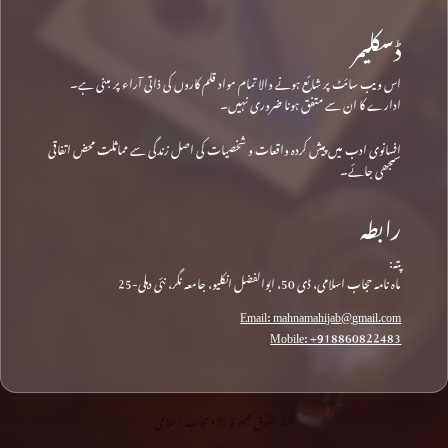
ڈسکلیمر
اس ویب سائٹ پر شائع ہونے والا تمام مواد قلم کاروں کی ذاتی آراء پر مبنی ہے۔
ادارے کا ان سے متفق ہونا ضروری نہیں۔
افسانوی ادب میں پیش کردہ واقعات و شخصیات کی اصل زندگی سے مماثلت محض اتفاقی
سمجھی جائے۔
رابطہ
پتہ:
ماہ نامہ حجاب اسلامی، ڈی 50، ابوالفضل انکلیو، جامعہ نگر، نئی دہلی-25
Email: mahnamahijab@gmail.com
Mobile: +918860822483
جملہ حقوق محفوظ © • حجاب اسلامی