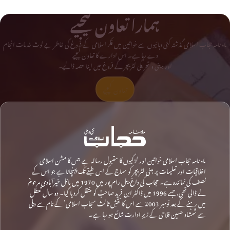
ہمارا تعاون کیجیے
ماہ نامہ حجاب اسلامی گذشتہ کئی دہائیوں سے خواتین میں فکر اسلامی کے فروغ کی خاطر بے لوث خدمات انجام
دے رہا ہے۔ اس ادارے کا تعاون کیجیے
اور دینی و تحریکی لٹریچر کے فروغ میں اپنا حصہ ڈالیے۔
تعاون کیجیے
ماہ نامہ حجاب اسلامی خواتین اور لڑکیوں کا مقبول رسالہ ہے جس کا مشن اسلامی
اخلاقیات اور تعلیمات پر مبنی لٹریچر کو سماج کے اس طبقے تک پہنچانا ہے جو اس کے
نصف کی نمائندہ ہے۔ حجاب کی داغ بیل رام پور میں 1970 میں مائل خیرآبادی مرحومؒ
نے ڈالی تھی، جسے 1996 میں ڈاکٹر ابن فرید صاحبؒ کو منتقل کردیا گیا۔ دو سال تعطل
میں رہنے کے بعد نومبر 2003 سے اس کا نقشِ ثالث ‘حجاب اسلامی’ کے نام سے دہلی
سے شمشاد حسین فلاحی کے زیرِ ادارت شائع ہو رہا ہے۔