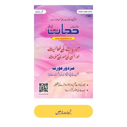
شمارہ پڑھیں