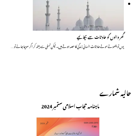
گھر والوں کو حادثات سے بچائیے
یوں تو چھوٹے موٹے حادثات انسانی زندگی کا حصہ ہوتے ہیں۔ لیکن تسلی سے بیٹھ کر اگر سوچا جائے تو…
حالیہ شمارے
ماہنامہ حجاب اسلامی ستمبر 2024