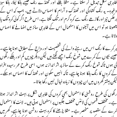
ظاہری شکل تبدیل کر سکتا ہے۔ مثلاً ہلکے اور ٹھنڈے رنگ جیسے ہلکا نیلا، ہلکا سبز
وغیرہ۔ یہ رنگ کشادگی اور ٹھنڈک و آرام کا احساس دلاتے ہیں، جب کہ اس کے
برعکس تیز اور گاڑھے رنگ سے کمرہ گرم اور تنگ لگتا ہے، اس طرح اگر کوئی کمرہ تنگ یا
چھوٹا ہو تو اس میں آئینوں کا استعمال اس کے ظاہری سائز میں اضافے کا احساس
دلاتا ہے۔
ہر کمرے کا رنگ اس میں رہنے والے کی شخصیت اور مزاج کے مطابق ہونا چاہیے۔
جیسے بچوں کے کمرے میں شوخ رنگ اچھے لگتے ہیں لیکن دیگر چیزیں کم اور ہلکے رنگوں
کی ہوں تاکہ شوخ رنگ کمرے کے سائز پر اثر انداز نہ ہوں، اسی طرح عمر رسیدہ افراد
کے کمروں کا رنگ ہلکا ہونا چاہیے، تاکہ انہیں سکون اور ٹھنڈک کا احساس ہوسکے۔
لیکن بیشتر گھروں میں ان چیزوں کا زیادہ خیال نہیں رکھا جاتا۔
رنگوں کی طرح روشنی کا استعمال بھی کمروں کی ظاہری شکل پر بہت اثر انداز ہوتا
ہے۔ مختلف قسموں کی لائٹس مختلف جگہوں پر استعمال ہوتی ہیں۔ لائٹ کا استعمال
کمرے کے مقصد پر منحصر ہے۔ مثلا پڑھنے کا کمرہ بہت روشن ہونا چاہیے، گھر میں