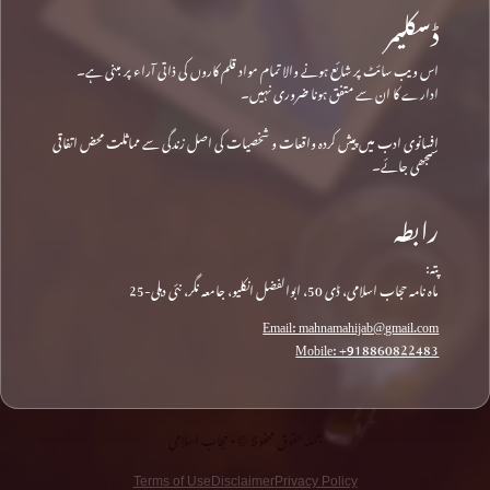
ڈسکلیمر
اس ویب سائٹ پر شائع ہونے والا تمام مواد قلم کاروں کی ذاتی آراء پر مبنی ہے۔
ادارے کا ان سے متفق ہونا ضروری نہیں۔
افسانوی ادب میں پیش کردہ واقعات و شخصیات کی اصل زندگی سے مماثلت محض اتفاقی
سمجھی جائے۔
رابطہ
پتہ:
ماہ نامہ حجاب اسلامی، ڈی 50، ابوالفضل انکلیو، جامعہ نگر، نئی دہلی-25
Email: mahnamahijab@gmail.com
Mobile: +918860822483
جملہ حقوق محفوظ © • حجاب اسلامی
Terms of Use
Disclaimer
Privacy Policy