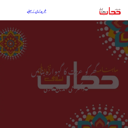
خریداری / عطیہ
گھر کو عزت کا گہوارہ بنائیں
ڈاکٹر محی الدین غازی