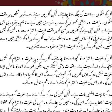
گھر کو سکون وراحت کی جگہ ہونا چاہئے، لیکن گھر میں رہتے ہوئے ہر شخص ہر وقت
سکون، راحت اور خوشی محسوس کرے، یہ ضروری نہیں ہے۔ تاہم یہ ضروری بھی
ہے اور ممکن بھی ہے کہ گھر میں ہر کسی کو ہر وقت عزت واحترام ملے اور کسی کو کبھی
اپنی بے عزتی کا احساس نہیں ہو۔ ہوسکتا ہے آپ گھر کے ہر فرد کو خوشی نہیں دے
سکیں، لیکن گھر کے ہر فرد کو عزت واحترام ضرور دے سکتے ہیں۔
گھر کو عزت واحترام کا گہوارہ ہونا چاہئے۔ گھر کے باہر عزت واحترام کو ٹھیس
پہنچانے والے بہت سے واقعات پیش آسکتے ہیں، لیکن گھر کے اندرکا ماحول ایسا
عزت بخش ہو کہ آدمی گھر میں آکر محسوس کرے کہ اس کا کھویا ہوا وقار اسے واپس
مل گیا، اور اس کی عزت واحترام کو لگنے والے زخم مندمل ہوگئے۔
مدد کرنا بہت اچھی بات ہے، لیکن کسی کی مدد کر کے اسے بے عزت کردینے سے
بہت اچھا یہ ہے کہ اس کی مدد نہیں کی جائے اور اس کی عزت واحترام کو محفوظ
رہنے دیا جائے۔ اللہ ضرورت مندوں کے لئے مدد کے بہت سے راستے کھول دیتا