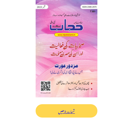
شمارہ پڑھیں