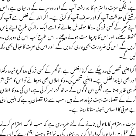
ہے، لیکن عزت واحترام کا جو رشتہ آپ کے اور دوسرے کے درمیان ہے، اس
رشتے کی حفاظت آپ کو اور صرف آپ کو کرنی ہے۔ اگر اللہ کے فضل سے آپ کو
اپنے گھر کے کسی فرد کی مدد کا موقعہ مل جائے تو اسے ایک راز کی طرح اپنے پاس
محفوظ رکھئے، اور اس کا چرچا مت ہونے دیجئے۔ اس طرح آپ اس کی دوہری مدد
کریں گے، اس کی ضرورت بھی پوری کردیں گے، اور اس کی عزت کا خیال بھی رکھ
لیں گے۔
اگراجنبی شخص کی مدد چپکے سے کرنا افضل ہے، تو گھر کے کسی فرد کی مدد کو پوشیدہ رکھنا
اور بھی زیادہ افضل ہے۔ اجنبی شخص کی مدد کا اعلان بھی ہوجائے تو اس کا منفی اثر
کم ہی ظاہر ہوتا ہے، لیکن جن لوگوں کے ساتھ گزر بسر کرنی ہے، ان کی مدد کا اعلان
کرنے کے نقصانات بہت زیادہ ہوتے ہیں، سب سے بڑا نقصان یہ ہے کہ انہیں اپنی
بے عزتی کا احساس ہمیشہ ستاتا رہتا ہے۔
عزت واحترام کا ماحول بنانے کے لئے ضروری ہے کہ سب لوگ احترام کرنے
کے عمل میں اپنا پورا کردار ادا کریں۔ بہنوں کی یہ خواہش بہت اچھی ہے کہ ان کے