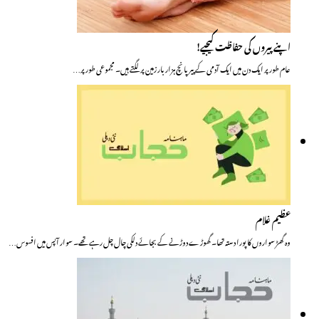
اپنے پیروں کی حفاظت کیجیے!
عام طور پر ایک دن میں ایک آدمی کے پیر پانچ ہزار بار زمین پر لگتے ہیں۔ مجموعی طور پر…
عظیم غلام
وہ گھڑ سواروں کا پورا دستہ تھا۔ گھوڑے دوڑنے کے بجائے دلکی چال چل رہے تھے۔ سوار آپس میں افسوس…