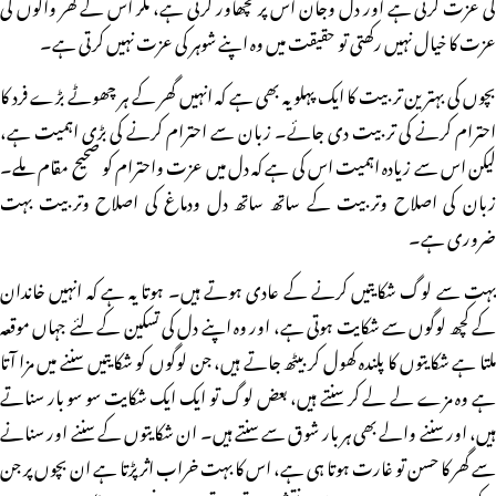
کی عزت کرتی ہے اور دل وجان اس پر نچھاور کرتی ہے، مگر اس کے گھر والوں کی
عزت کا خیال نہیں رکھتی تو حقیقت میں وہ اپنے شوہر کی عزت نہیں کرتی ہے۔
بچوں کی بہترین تربیت کا ایک پہلو یہ بھی ہے کہ انہیں گھر کے ہر چھوٹے بڑے فرد کا
احترام کرنے کی تربیت دی جائے۔ زبان سے احترام کرنے کی بڑی اہمیت ہے،
لیکن اس سے زیادہ اہمیت اس کی ہے کہ دل میں عزت واحترام کو صحیح مقام ملے۔
زبان کی اصلاح وتربیت کے ساتھ ساتھ دل ودماغ کی اصلاح وتربیت بہت
ضروری ہے۔
بہت سے لوگ شکایتیں کرنے کے عادی ہوتے ہیں۔ ہوتا یہ ہے کہ انہیں خاندان
کے کچھ لوگوں سے شکایت ہوتی ہے، اور وہ اپنے دل کی تسکین کے لئے جہاں موقعہ
ملتا ہے شکایتوں کا پلندہ کھول کر بیٹھ جاتے ہیں، جن لوگوں کو شکایتیں سننے میں مزا آتا
ہے وہ مزے لے لے کر سنتے ہیں، بعض لوگ تو ایک ایک شکایت سو سو بار سناتے
ہیں، اور سننے والے بھی ہر بار شوق سے سنتے ہیں۔ ان شکایتوں کے سننے اور سنانے
سے گھر کا حسن تو غارت ہوتا ہی ہے، اس کا بہت خراب اثر پڑتا ہے ان بچوں پر جن