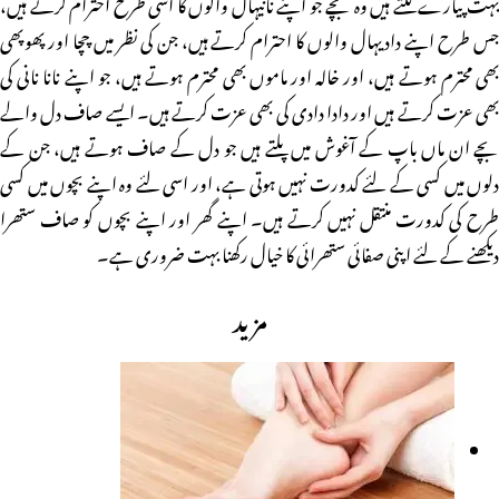
بہت پیارے لگتے ہیں وہ بچے جو اپنے نانیہال والوں کا اسی طرح احترام کرتے ہیں،
جس طرح اپنے دادیہال والوں کا احترام کرتے ہیں، جن کی نظر میں چچا اور پھوپھی
بھی محترم ہوتے ہیں، اور خالہ اور ماموں بھی محترم ہوتے ہیں، جو اپنے نانا نانی کی
بھی عزت کرتے ہیں اور دادا دادی کی بھی عزت کرتے ہیں۔ ایسے صاف دل والے
بچے ان ماں باپ کے آغوش میں پلتے ہیں جو دل کے صاف ہوتے ہیں، جن کے
دلوں میں کسی کے لئے کدورت نہیں ہوتی ہے، اور اسی لئے وہ اپنے بچوں میں کسی
طرح کی کدورت منتقل نہیں کرتے ہیں۔ اپنے گھر اور اپنے بچوں کو صاف ستھرا
دیکھنے کے لئے اپنی صفائی ستھرائی کا خیال رکھنا بہت ضروری ہے۔
مزید