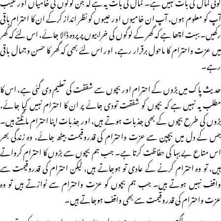
کوئی کمال کی بات نہیں ہے۔ کمال کی بات یہ ہے کہ جن لوگوں کی خامیاں اور عیب
آپ کو معلوم ہوں، آپ ان خامیوں اور عیبوں کو نظر انداز کرکے ان کا احترام باقی
رکھیں۔ بہت اچھا ہے کہ گھر کے لوگوں کی خرابیوں پر پردہ ڈالا جائے، اس لئے کہ گھر
میں عزت واحترام کا ماحول برقرار رہے، اور اس لئے بھی کہ گھر کا حسن وجمال باقی
رہے۔
حدیث پاک میں بڑوں کے احترام اور بچوں سے شفقت کی تعلیم دی گئی ہے، اس کا
مطلب یہ نہیں ہے کہ بچوں کو شفقت تودی جائے پر ان کا احترام نہیں کیا جائے،
بڑوں کی طرح بچوں کے بھی جذبات ہوتے ہیں، اور جذبات اپنا احترام مانگتے ہیں۔
جس کے دل میں بچپن سے عزت واحترام کی قدروقیمت بیٹھ جائے، وہ زندگی بھر
اس متاع بے بہا کی حفاظت کرتا ہے۔ جب ہم بچوں سے بڑوں کا احترام کرواتے
ہیں، تو وہ احترام کرنے کے عادی تو ہوجاتے ہیں، لیکن احترام کی قدروقیمت سے
واقف نہیں ہوتے ہیں۔ جب ہم بچوں کو عزت واحترام سے نوازتے ہیں تو وہ
عزت واحترام کی قدروقیمت سے بھی واقف ہوجاتے ہیں۔