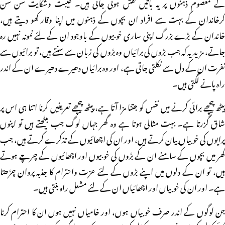
کے معصوم ذہنوں پر یہ باتیں نقش ہوتی جاتی ہیں۔ غیبت وشکایت سن سن
کرخاندان کے بہت سے افراد ان بچوں کے ذہنوں میں اپنا وقار کھو دیتے ہیں،
خاندان کے بڑے بزرگ اپنی ساری خوبیوں کے باوجود ان کے لئے نمونہ نہیں رہ
جاتے، مزید یہ کہ جب بڑوں کی برائیاں وہ بڑوں کی زبان سے سنتے ہیں، تو برائیوں سے
نفرت ان کے دل سے نکلتی جاتی ہے، اور وہ برائیاں دھیرے دھیرے ان کے اندر
راہ پانے لگتی ہیں۔
پیٹھ پیچھے برائی کرنے میں نفس کو جتنا مزا آتا ہے، پیٹھ پیچھے تعریفیں کرنا اتنا ہی اس پر
شاق گزرتا ہے۔ بہت مثالی ہوتا ہے وہ گھر جہاں لوگ جب بیٹھتے ہیں تو اپنوں
پرایوں کی خوبیاں بیان کرتے ہیں، اور ان کی اچھائیوں کے تذکرے کرتے ہیں، جب
گھر میں بچوں کے سامنے ان کے بڑوں کی خوبیوں اور اچھائیوں کے چرچے ہوتے
ہیں، تو ان کے دلوں میں اپنے بڑوں کے لئے عزت واحترام کا جذبہ پروان چڑھتا
ہے۔ اور ان کی خوبیاں اور اچھائیاں ان کے لئے مشعل راہ بنتی ہیں۔
جن لوگوں کے اندر صرف خوبیاں ہوں، اور خامیاں نہیں ہوں ان کا احترام کرنا