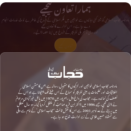
ہمارا تعاون کیجیے
ماہ نامہ حجاب اسلامی گذشتہ کئی دہائیوں سے خواتین میں فکر اسلامی کے فروغ کی خاطر بے لوث خدمات انجام
دے رہا ہے۔ اس ادارے کا تعاون کیجیے
اور دینی و تحریکی لٹریچر کے فروغ میں اپنا حصہ ڈالیے۔
تعاون کیجیے
ماہ نامہ حجاب اسلامی خواتین اور لڑکیوں کا مقبول رسالہ ہے جس کا مشن اسلامی
اخلاقیات اور تعلیمات پر مبنی لٹریچر کو سماج کے اس طبقے تک پہنچانا ہے جو اس کے
نصف کی نمائندہ ہے۔ حجاب کی داغ بیل رام پور میں 1970 میں مائل خیرآبادی مرحومؒ
نے ڈالی تھی، جسے 1996 میں ڈاکٹر ابن فرید صاحبؒ کو منتقل کردیا گیا۔ دو سال تعطل
میں رہنے کے بعد نومبر 2003 سے اس کا نقشِ ثالث ‘حجاب اسلامی’ کے نام سے دہلی
سے شمشاد حسین فلاحی کے زیرِ ادارت شائع ہو رہا ہے۔