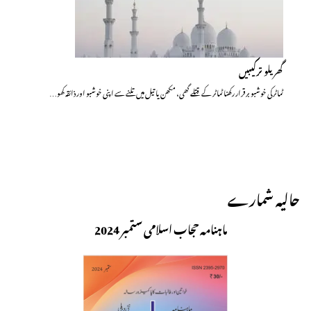
گھریلو ترکیبیں
ٹماٹر کی خوشبو برقرار رکھنا ٹماٹر کے قتلے گھی، مکھن یا تیل میں تلنے سے اپنی خوشبو اور ذائقہ کھو…
حالیہ شمارے
ماہنامہ حجاب اسلامی ستمبر 2024