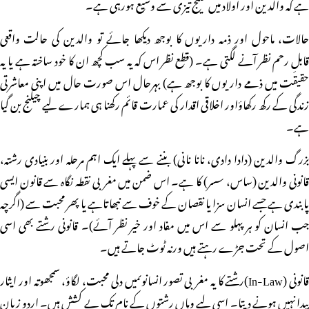
ہے کہ والدین اور اولاد میں خلیج تیزی سے وسیع ہورہی ہے۔
حالات، ماحول اور ذمہ داریوں کا بوجھ دیکھا جائے تو والدین کی حالت واقعی
قابلِ رحم نظر آنے لگتی ہے۔ (قطع نظر اس کہ یہ سب کچھ ان کا خود ساختہ ہے یا یہ
حقیقت میں ذمے داریوں کا بوجھ ہے) بہرحال اس صورت حال میں اپنی معاشرتی
زندگی کے رکھ رکھاؤاور اخلاقی اقدار کی عمارت قائم رکھنا ہی ہمارے لیے چیلنج بن گیا
ہے۔
بزرگ والدین (دادا دادی، نانا نانی) بننے سے پہلے ایک اہم مرحلہ اور بنیادی رشتہ،
قانونی والدین (ساس، سسر) کا ہے۔ اس ضمن میں مغربی نقطہ نگاہ سے قانون ایسی
پابندی ہے جسے انسان سزا یا نقصان کے خوف سے نبھاتاہے یا پھر محبت سے (اگرچہ
جب انسان کو ہر پہلو سے اس میں مفاد اور خیر نظر آئے)۔ قانونی رشتے بھی اسی
اصول کے تحت جڑے رہتے ہیں ورنہ ٹوٹ جاتے ہیں۔
قانونی (In-Law)رشتے کا یہ مغربی تصور انسانوںمیں دلی محبت، لگاؤ، سمجھوتہ اور ایثار
پیدا نہیں ہونے دیتا۔ اسی لیے وہاں رشتوں کے نام تک بے کشش ہیں۔ اردو زبان