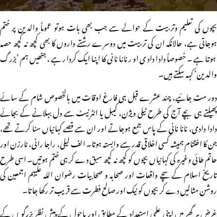
بچوں کی تعلیم وتربیت کے حوالے سے جب بھی بات ہوتو عموماً والدین پر ختم
ہوجاتی ہے، حالانکہ ان کی تربیت میں دوسرے رشتے داروں کا بھی کچھ نہ کچھ حصہ
ہوتا ہے۔ خصوصاً دادا دادی اور نانا نانی کا اپنا ایک کردار ہے، جنھیں ہم ’بزرگ
والدین‘ کہہ سکتے ہیں۔
دور مت جائیے، چند عشرے قبل ہی فارغ اوقات میں بالخصوص شام کے سائے
پھیلتے ہی بچے آج کی طرح ٹیلی ویژن، کیبل یا انٹرنیٹ سے دل بہلانے کے بجائے
دادا دادی، نانا نانی کے پاس جمع ہوجاتے اور ان سے قصے کہانیاں سنا کرتے تھے،
جن کا اختتام ہمیشہ کسی اخلاقی قدر سے وابستہ ہوتا۔ الف لیلیٰ، راجا رانی، ٹارزن اور
حاتم طائی وغیرہ کی کہانیاں بچوں کو کچھ نہ کچھ سبق دے کر ہی ختم ہوتیں۔ اسی طرح
تاریخ اسلام کے سچے واقعات اور صحابہ و صحابیات رضوان اللہ علیہم اجمعین کی
روشن مثالیں دے کر بچوں کو نیک اور صالح فطرت سے قریب تر رکھا جاتا۔
غرض ہر گھر میں اپنی علمی استعداد کے مطابق اور ماحول کے پیش نظر بزرگو ں کے