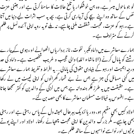
کو جو ماحول میسر ہے، وہ جن خوشگوار یا تلخ حالات کا سامنا کرتی ہے اور جتنی عزت
نفس کے ساتھ وہ اپنے بچے کی آبیاری کرتی ہے، بچہ یہ سب اثرات لیے دنیا میں آتا
ہے۔ بہو کو عزت، محبت، شفقت ملنی چاہیے، نہ ملے تو یہ رویہ اپنی آئندہ نسل پر ظلم
کرنے کے مترادف ہے۔
ہمارے معاشرے میں داماد تکبر، نخوت، ناز برداریاں اٹھوانے اور بیوی کے پیارے
رشتے کو پامال کرنے (الا ماشاء اللہ) والی عجیب و غریب شخصیت ہے۔ داماد کی حد
درجہ اہمیت اور بہو کے بنیادی حقوق کی پامالی… یہ افراط و تفریط ہمارے معاشرے
میں کئی مسائل کی جڑ ہے جس نے بے شمار گھرانوں کو اپنی لپیٹ میں لے رکھا
ہے۔ حقیقت میں یہ طرز فکر ہندوانہ ہے جس میں لڑکی کے والدین کو کمتر سمجھا جاتا
ہے۔ افسوس یہ خیالات مسلمان معاشرے کا بھی حصہ بن گئے۔
اولاد کہیں بھی مقیم ہو، دور یا نزدیک بہرحال ہمیشہ دل کے پاس رہتی ہے اور رہنی
بھی چاہیے۔ مگر بزرگ والدین کا اپنی محبت چھپائے رکھنا، اولاد اور اپنے پوتے
پوتیوں اور نواسے نواسیوں کے ساتھ ظلم ہے۔