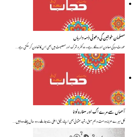
مسلمان خواتین کی دعوتی ذمہ داریاں
عورت مرد کی معاون اور مددگار ہے۔ وہ کفر و شرک اور معصیت میں بھی اس کا تعاون کرسکتی ہے…
آسماں سے مرے اک اور ستارہ ٹوٹا
کل میرے عزیز دوست و ہم سبق رشید عثمانی بھی اپنے رفیق اعلیٰ سے جاملے۔ دو سال پہلے وہ یہیں…