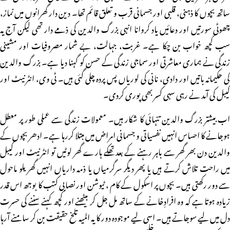
ساتھ بچوں کا ذہنی، قلبی اور جسمانی قرب و تعلق قائم تھا۔ دین دار گھرانوں میں نماز،
چھوٹی سورتیں اور دعائیں یاد کروانا انہی بزرگ والدین کی ذمے دار تھی لیکن آج یہ
سب کچھ خواب بن چکا ہے۔ غربت، جہالت، بے شمار مصروفیات اور مشینی
زندگی نے ہماری معاشرتی اور سماجی زندگی کے حسن کو گہنا دیا ہے۔ بزرگ والدین
کی حکیمانہ باتیں اور دادی، نانی کی لوریاں پس پردہ چلی گئی ہیں۔ ٹی وی، انٹرنیٹ اور
کیبل کی آمد نے رہی سہی کسر بھی پوری کردی۔
اب بیشتر بزرگ والدین تنہائی کا شکار ہیں۔ معمولات زندگی سے عملی طور پر معطل
ہوجانے کا احساس انہیں نفسیاتی و جسمانی امراض میں مبتلا کررہا ہے۔ ادھر بچوں کے
والدین دن بھر گھر سے باہر رہنے کے بعد تھکے ہارے گھر لوٹیں تو انٹرنیٹ اور کیبل
میں راحت تلاش کرتے ہیں یا پھر دیگر سرگرمیاں یا ذمہ داریاں انہیں گھریلو ماحول
سے دور رکھتی ہیں۔ بچوں پر اسکول کے کام ، ٹیوشن اور نصابی کتب کا بوجھ اس قدر
زیادہ ہوتا ہے کہ وہ افرادِخانے کے ساتھ مل جل کر بیٹھنے اور کچھ کہنے سننے کی حسرت
دل میں لیے سوجاتے ہیں۔ اسی لیے موجودہ دور کا یہ المیہ تلخ حقیقت بن کر سامنے آرہا