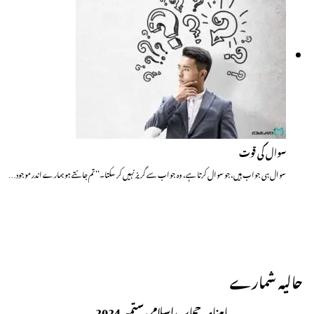
سوال کی قوت
سوال ہی جواب ہیں،جو سوال کرتا ہے، وہ جواب سے گریز نہیں کر سکتا۔‘‘ تم جانتے ہو ہمارے اندر موجود…
حالیہ شمارے
ماہنامہ حجاب اسلامی ستمبر 2024