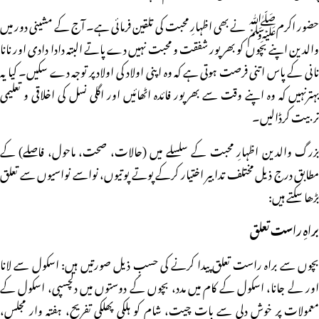
حضور اکرمﷺ نے بھی اظہارِ محبت کی تلقین فرمائی ہے۔ آج کے مشینی دور میں
والدین اپنے بچوں کو بھرپور شفقت و محبت نہیں دے پاتے البتہ دادا دادی اور نانا
نانی کے پاس اتنی فرصت ہوتی ہے کہ وہ اپنی اولاد کی اولاد پر توجہ دے سکیں۔ کیا یہ
بہترنہیں کہ وہ اپنے وقت سے بھرپور فائدہ اٹھائیں اور اگلی نسل کی اخلاقی و تعلیمی
تربیت کرڈالیں۔
بزرگ والدین اظہارِ محبت کے سلسلے میں (حالات، صحت، ماحول، فاصلے) کے
مطابق درج ذیل مختلف تدابیر اختیار کرکے پوتے پوتیوں، نواسے نواسیوں سے تعلق
بڑھا سکتے ہیں:
براہِ راست تعلق
بچوں سے براہ راست تعلق پیدا کرنے کی حسبِ ذیل صورتیں ہیں: اسکول سے لانا
اور لے جانا، اسکول کے کام میں مدد، بچوں کے دوستوں میں دلچسپی، اسکول کے
معمولات پر خوش دلی سے بات چیت، شام کو ہلکی پھلکی تفریح، ہفتہ وار مجلس،