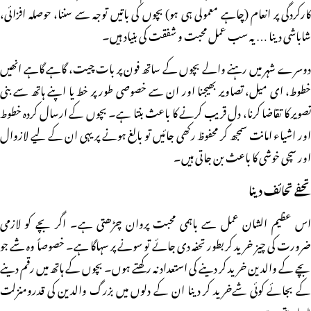
کارکردگی پر انعام (چاہے معمولی ہی ہو) بچوں کی باتیں توجہ سے سننا، حوصلہ افزائی،
شاباشی دینا … یہ سب عمل محبت و شفقت کی بنیاد ہیں۔
دوسرے شہر میں رہنے والے بچوں کے ساتھ فون پر بات چیت، گاہے گاہے انھیں
خطوط، ای میل، تصاویر بھیجنا اور ان سے خصوصی طور پر خط یا اپنے ہاتھ سے بنی
تصویر کا تقاضا کرنا، دل قریب کرنے کا باعث بنتا ہے۔ بچوں کے ارسال کردہ خطوط
اور اشیاء امانت سمجھ کر محفوظ رکھی جائیں تو بالغ ہونے پر یہی ان کے لیے لازوال
اور سچی خوشی کا باعث بن جاتی ہیں۔
تحفے تحائف دینا
اس عظیم الشان عمل سے باہمی محبت پروان چڑھتی ہے۔ اگر بچے کو لازمی
ضرورت کی چیز خرید کر بطور تحفہ دی جائے تو سونے پر سہاگا ہے۔ خصوصاً وہ شے جو
بچے کے والدین خرید کر دینے کی استعداد نہ رکھتے ہوں۔ بچوں کے ہاتھ میں رقم دینے
کے بجائے کوئی شےخرید کر دینا ان کے دلوں میں بزرگ والدین کی قدرومنزلت
بڑھا دیتی ہے۔