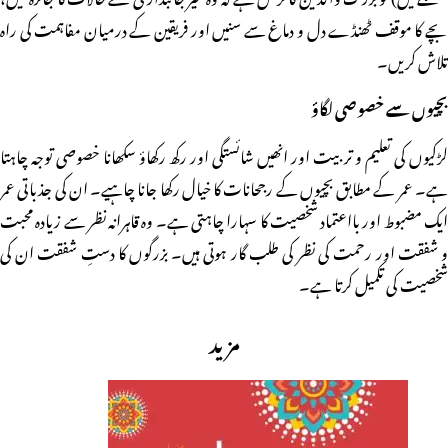
بچے کا موقف ٹھنڈے دل و دماغ سے سنیں اور فریقین کے درمیان مفاہمت کی راہ
تلاش کریں۔
بچیوں سے خصوصی لگاؤ
لڑکیوں کی تعلیم و تربیت اور انھیں شائستگی اور رکھ رکھاؤ سکھانا خصوصی توجہ چاہتا
ہے۔ عمر کے مطابق بچیوں کے رجحانات کا خیال رکھا جانا چاہیے۔ ان کی جذباتی عمر
ایک مضبوط اور بااعتماد شخصیت کا سہارا چاہتی ہے۔ وہ قاہرانہ نظر سے زیادہ محبت
و شفقت اور رحمت کی نظر کی طلب گار ہوتی ہیں۔ بزرگوں کا دستِ شفقت ان کی
شخصیت کی تکمیل کرتا ہے۔
مزید