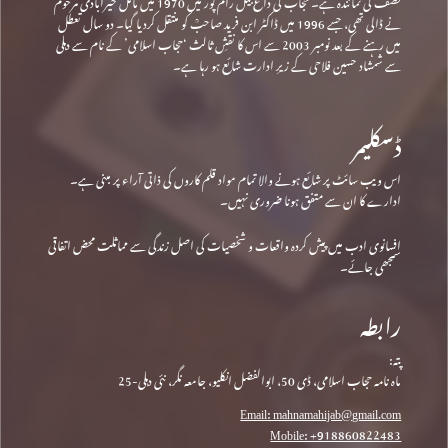
نصف کی نمائندہ ہے۔ حجاب کی داغ بیل رام پور میں 1970 میں مائل خیرآبادی مرحومؒ
نے ڈالی تھی، جسے 1996 میں ڈاکٹر ابن فرید صاحبؒ کو منتقل کردیا گیا۔ دو سال تعطل
میں رہنے کے بعد نومبر 2003 سے اس کا نقشِ ثالث ‘حجاب اسلامی’ کے نام سے دہلی
سے شمشاد حسین فلاحی کے زیرِ ادارت شائع ہو رہا ہے۔
ڈسکلیمر
اس ویب سائٹ پر شائع ہونے والا تمام مواد قلم کاروں کی ذاتی آراء پر مبنی ہے۔
ادارے کا ان سے متفق ہونا ضروری نہیں۔
افسانوی ادب میں پیش کردہ واقعات و شخصیات کی اصل زندگی سے مماثلت محض اتفاقی
سمجھی جائے۔
رابطہ
پتہ:
ماہ نامہ حجاب اسلامی، ڈی 50، ابوالفضل انکلیو، جامعہ نگر، نئی دہلی-25
Email: mahnamahijab@gmail.com
Mobile: +918860822483