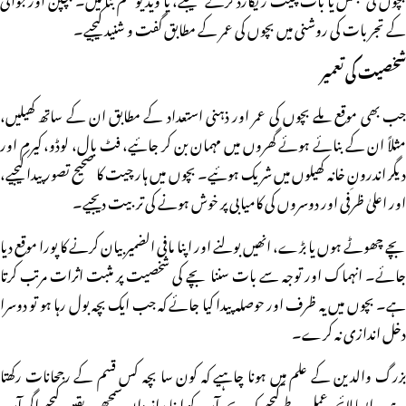
کے تجربات کی روشنی میں بچوں کی عمر کے مطابق گفت و شنید کیجیے۔
شخصیت کی تعمیر
جب بھی موقع ملے بچوں کی عمر اور ذہنی استعداد کے مطابق ان کے ساتھ کھیلیں،
مثلاً ان کے بنائے ہوئے گھروں میں مہمان بن کر جائیے، فٹ بال، لوڈو، کیرم اور
دیگر اندرونِ خانہ کھیلوں میں شریک ہوئیے۔ بچوں میں ہار چیت کا صحیح تصور پیدا کیجیے،
اور اعلیٰ ظرفی اور دوسروں کی کامیابی پر خوش ہونے کی تربیت دیجیے۔
بچے چھوٹے ہوں یا بڑے، انھیں بولنے اور اپنا مافی الضمیر بیان کرنے کا پورا موقع دیا
جائے۔ انہماک اور توجہ سے بات سننا بچے کی شخصیت پر مثبت اثرات مرتب کرتا
ہے۔ بچوں میں یہ ظرف اور حوصلہ پیدا کیا جائے کہ جب ایک بچہ بول رہا ہو تو دوسرا
دخل اندازی نہ کرے۔
بزرگ والدین کے علم میں ہونا چاہیے کہ کون سا بچہ کس قسم کے رجحانات رکھتا
ہے۔ ایسا لائحہ عمل طے کیجیے کہ ہر بچہ آپ کو اپنا راز داں سمجھے۔ یقین کیجیے اگر آپ