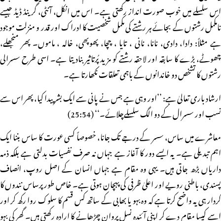
اس سلسلے میں خوب صورت انداز رکھتی ہے۔ اس میں انکل، آنٹی، گرینڈ ڈیڈ جیسے
نامکمل رشتوں کے بجائے ہر رشتے کی مکمل شخصیت کا ادراک اور قدر و منزلت موجود
ہے مثلاً: دادا، دادی، نانا، نانی ، تایا ، چچا، پھوپھی، خالہ ، ماموں۔ پھر منجھلے،
چھوٹے، بڑے کا سابقہ اور لاحقہ رشتے کو مزید پُرتاثیر بنادیتا ہے۔ اسی طرح سسرالی
رشتوں کا تشخص دو خاندانوں کے باہمی تعلقات نکھارتا ہے۔
ارشاد باری تعالیٰ ہے: ’’اور وہی ہے جس نے پانی سے ایک بشر پیدا کیا، پھر اس سے
نسب اور سسرال کے دو الگ سلسلےچلائے۔‘‘ (25:54)
معاشرے میں ساس، سسر کے درجے تک جانا، خصوصاً کسی عورت کا ساس بننا ایک
اہم تبدیلی ہے۔ یہ ایسے دور کا آغاز ہے جہاں نہ صرف نفسیات بدلتی ہے بلکہ ذمہ
داریاں بڑھ جاتی ہیں۔ یہی وہ مقام ہے جہاں انسان کے اصل روپ، انصاف
پسندی، باطنی رویے اور اعلیٰ ظرفی کی پہچان ہوتی ہے۔ خاص طور پرساس نندوں کا
کردار ہی یہ واضح کرتا ہے کہ وہ بہو یا بھابی کے ساتھ کس قسم کا سلوک روا رکھ کر اور
اسے کیسا مقام دے کر اپنی آئندہ نسل پروان چڑھانے کا ارادہ رکھتی ہیں۔ گھر کی بہو