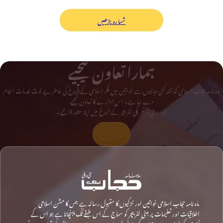
شمارہ پڑھیں
ہمارا تعاون کیجیے
ماہ نامہ حجاب اسلامی گذشتہ کئی دہائیوں سے خواتین میں فکر اسلامی کے فروغ کی خاطر بے لوث خدمات انجام
دے رہا ہے۔ اس ادارے کا تعاون کیجیے
اور دینی و تحریکی لٹریچر کے فروغ میں اپنا حصہ ڈالیے۔
تعاون کیجیے
ماہ نامہ حجاب اسلامی خواتین اور لڑکیوں کا مقبول رسالہ ہے جس کا مشن اسلامی
اخلاقیات اور تعلیمات پر مبنی لٹریچر کو سماج کے اس طبقے تک پہنچانا ہے جو اس کے