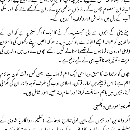
اپنے ان معصوم بچوں کے راز داں ساتھی بن گئے، ان کے ننھے منے دکھ اور سکھ
آپ کے دل میں ارتعاش اور ولولہ پیدا کردیں گے۔
بیٹے بیٹی کے بچوں سے دلی محبت پیدا کرنے کا ایک کارگر نسخہ یہ ہے کہ ان کے
والدین کو ہمیشہ اچھے الفاظ سے یاد کریں۔ یہ نہ ہو کہ انھیں اپنے دکھوں کی داستان
(اپنی اولاد کی نافرمانیوں کے قصے) سنانے لگیں۔ ننھے بچوں کے دل میں والدین کی
عزت و توقیر بڑھانا آپ ہی کے لیے نافع ہے۔
بچوں کو ترجیحات کا سبق دینا بھی ایک اہم فریضہ ہے، یعنی کس وقت کون سا کام
اہم ہے؟ اس فریضے میں نماز، قرآن، اسلامی ادب کی طرف توجہ دلانا، ان کی نگرانی
کرنا، بچوں میں باہم مسابقت کرانا اور انعام دینا جیسےامور شامل ہیں۔
گھریلو امور میں دلچسپی
اگر والدین اور بچوں کے مابین کوئی تنازع ہوجائے، (تعلیم، روزگار یا شادی کے
سلسلے میں) تو بزرگ والدین کا فرض ہے کہ وہ غیر جانبداری سے حالات کا جائزہ لیں،