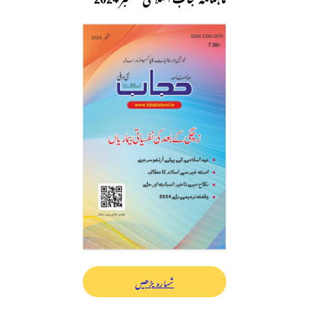
شمارہ پڑھیں