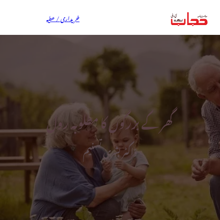
خریداری / عطیہ
گھر کے بزرگوں کا مطلوبہ رول
ڈاکٹر بشریٰ تسنیم