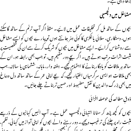
مشاغل میں دلچسپی
بچوں کے ساتھ مل کر تخلیقات عمل میں لائیے۔ مثلاً اگر آپ ترنم کے ساتھ گاسکتے
ہوں، دستکاری، سلائی یالکڑی کا کوئی ہنر جانتے ہوں تو پیارے بچوں کو ایسے مشاغل
سے روشناس کرائیے۔ ایسے مشاغل میں بچوں کو شریک کرنے سےان کی شخصیت پر
مثبت اثرات مرتب ہوتے ہیں۔ اگر بچے دور مقیم ہیں، تو جب بھی رابطہ ہو، ان کے
ساتھ ہر ملاقات کو یادگار بنانے کا اہتمام کیجیے۔ ہفتہ وار، ماہانہ، ششماہی یا سالانہ، جب
بھی ملاقات ہو ایسی سرگرمیاں اختیار کیجیے، کہ بچے اپنی عمر کے ساتھ ساتھ دل ودماغ
میں بھی بزرگ والدین کا نقش مضبوط اور حسین تر بناتے چلے جائیں۔
ذوقِ مطالعہ کی حوصلہ افزائی
بچوں کو کچھ پڑھ کر سنانا انتہائی دلچسپ عمل ہے۔ آپ انہیں کہانیوں کے ذریعے
مثبت راہ پر چلنے کی ترغیب دیجیے۔ دور رہنے والے بچوں کو اپنی آواز میں کہانی، نظم،
بچوں کی مجلس یا بات چیت ریکارڈ کرکے بھیجئے، یا ویڈیو فلم بنالیں۔ بچپن اور جوانی