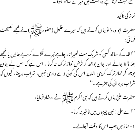
سے محبت کرتا ہے وہ جنت میں میرے ساتھ ہوگا۔‘‘
نماز کی تاکید
حضرت ابو درداءؓ بیان کرتے ہیں کہ میرے خلیل (حضورﷺ) نے مجھے نصیحت
فرمائی:
’’اللہ کے ساتھ کسی کو شریک مت ٹھہرانا، چاہے تیرے ٹکڑے کردیے جائیں یا تجھے
جلا ڈالا جائے اور جان بوجھ کر فرض نماز ترک نہ کرنا ، اس لیے کہ جس نے جان
بوجھ کر نماز ترک کردی اللہ پر اس کی کوئی ذمے داری نہیں، شراب نہ پینا، کیوں کہ
شراب ہر برائی کی جڑ ہے۔‘‘
حضرت علیؓ بیان کرتے ہیں کہ نبی اکرمﷺ نے ارشاد فرمایا:
’’اے علی! تین چیزوں میں تاخیر نہ کرنا۔
۱- نماز میں جب اس کا وقت آجائے۔