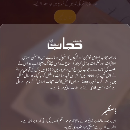
اور دینی و تحریکی لٹریچر کے فروغ میں اپنا حصہ ڈالیے۔
تعاون کیجیے
ماہ نامہ حجاب اسلامی خواتین اور لڑکیوں کا مقبول رسالہ ہے جس کا مشن اسلامی
اخلاقیات اور تعلیمات پر مبنی لٹریچر کو سماج کے اس طبقے تک پہنچانا ہے جو اس کے
نصف کی نمائندہ ہے۔ حجاب کی داغ بیل رام پور میں 1970 میں مائل خیرآبادی مرحومؒ
نے ڈالی تھی، جسے 1996 میں ڈاکٹر ابن فرید صاحبؒ کو منتقل کردیا گیا۔ دو سال تعطل
میں رہنے کے بعد نومبر 2003 سے اس کا نقشِ ثالث ‘حجاب اسلامی’ کے نام سے دہلی
سے شمشاد حسین فلاحی کے زیرِ ادارت شائع ہو رہا ہے۔
ڈسکلیمر
اس ویب سائٹ پر شائع ہونے والا تمام مواد قلم کاروں کی ذاتی آراء پر مبنی ہے۔
ادارے کا ان سے متفق ہونا ضروری نہیں۔