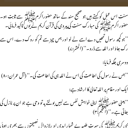
سنت اس عمل کو کہتے ہیں جو صحیح سند کے ساتھ حضوراکرمﷺ سے ثابت ہو۔
حضور اکرمﷺ کی مبارک سنت کی پیروی کی قرآن کریم نے یوں تاکید فرمائی۔
’’جو کچھ رسول تمھیں دے اسے لے لو اور جس چیز سے تم کو روک دے، اس سے
رک جاؤ اور اللہ سے ڈرو۔‘‘ (الحشر:۷)
دوسری جگہ فرمایا:
’’جس نے رسول کی اطاعت کی اس نے اللہ ہی کی اطاعت کی۔‘‘ (آل عمران:۸۰)
ایک اور مقام پر اللہ تعالیٰ کا ارشاد ہے:
’’یعنی حضورﷺ اپنی خواہش نفس سے نہیں بولتے یہ تو وحی ہے جو ان پر نازل کی
جاتی ہے۔‘‘ (النجم:۳)
نبی کریمﷺ کی سیرت طیبہ بے شمار ابدی او رلازوال نصیحتوں سے بھری ہوئی