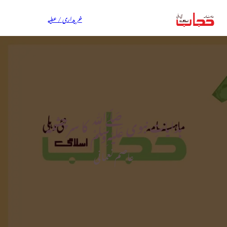
خریداری / عطیہ
ہدایاتِ نبوی ﷺ کا سرچشمہ
عاصم نعمانی