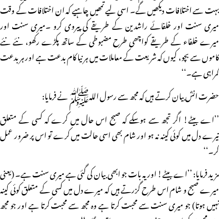
بہت سے اختلافات دیکھیں گے۔ اسی لیے تمھیں چاہیے کہ ان اختلافات کے وقت
میری سنت اور خلفائے راشدین کے طریقے کی پیروی کرو ۔میری سنت اور
میرے خلفاء کے طریقے کواچھی طرح مضبوطی کے ساتھ پکڑے رکھو، نئے نئے
کاموں سے بچو، کیوں کہ شریعت کے معاملات میں ہر نیا کام بدعت ہے اور ہر بدعت
گمراہی ہے۔‘‘
حضرت انسؓ بیان کرتے ہیں کہ مجھ سے رسول اللہﷺ نے فرمایا:
’’اے بیٹے! اگر تجھ سے ہوسکے کہ صبح اس حال میں کرے کہ کسی کے متعلق
تیرے دل میں کوئی کینہ نہ ہو اور شام بھی اسی حالت میں کرے تو اس پر ضرور عمل
کر۔‘‘
مزید فرمایا: ’’اے بیٹے! اور یہ بات جو ابھی بیان کی گئی ہے میری سنت ہے۔ (یعنی
میرے صبح و شام اس طرح گزرتے ہیں کہ میرے دل میں کسی کے متعلق کوئی کینہ
نہیں ہوتا) جو میری سنت سے محبت کرتا ہے وہ مجھ سے محبت کرتا ہے اور جو مجھ