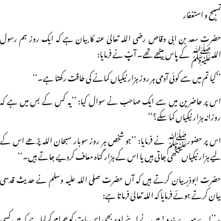
تسبیح و استغفار
حضرت سعد بن ابی وقاص رضی اللہ تعالیٰ عنہ کا بیان ہے کہ ایک روز ہم رسول
اللہﷺ کے پاس بیٹھے تھے۔ آپؐ نے فرمایا:
’’کیا تم میں سے کوئی آدمی ہر روز ہزار نیکیاں کمانے کی طاقت رکھتا ہے۔‘‘
اس پر حاضرین میں سے ایک صاحب نے سوال کیا: ’’یہ کس کے بس میں ہے کہ
روزانہ ہزار نیکیاں کما سکے؟‘‘
اس پر حضورﷺ نے فرمایا: ’’جو شخص ہر روز سوبار سبحان اللہ پڑھے اس کے
لیے ہزار نیکیاں لکھی جاتی ہیں یا اس کے ہزار گناہ معاف کردیے جاتے ہیں۔‘‘
حضرت ابوذرٍ بیان کرتے ہیں کہ آں حضرت صلی اللہ علیہ وسلم نے حدیث قدسی
بیان کرتے ہوئے فرمایا کہ اللہ تعالیٰ فرماتا ہے:
٭ ’’اے میرے بندو! میں نے اپنے اوپر بھی اس بات کو حرام کرلیا ہے کہ میں کسی