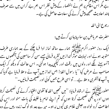
ہے مگر اس مقام پر ہم نے اختصار کے پیش نظر اس بحرِ بے کراں میں سے صرف
چند احادیث صحیحہ پیش کرنے کی سعادت حاصل کی ہے۔
رجوع الی اللہ
حضرت عرباض بن ساریہؓ بیان کرتے ہیں:
ایک روز حضور اکرمﷺ ہمارے ساتھ نماز ادا فرما چکنے کے بعد ہماری طرف
متوجہ ہوئے اور نہایت موثر انداز میں تقریر فرمائی جسے سن کر سامعین کی آنکھوں سے
آنسو بہنے لگے اور دلوں میں رقت اور کپکپی پیدا ہوگئی۔ اس حالت کو دیکھ کر ایک
صاحب نے عرض کیا ’’یا رسول اللہؐ! جس انداز میں آپ نے وعظ فرمایا ہے گویا کہ
یہ آپ کا آخری وعظ ہے… تو اسی طرح ہمیں کوئی اور نصیحت فرمائیں۔‘‘
حضورﷺ نے ارشاد فرمایا: ’’میں تمھیں اللہ کا تقویٰ اختیار کرنے کی نصیحت کرتا
ہوں اور یہ بھی نصیحت کرتا ہوں کہ تم اپنے امام یا خلیفہ کی بات سنو اور اس کی
اطاعت کرو خواہ وہ حبشی غلام ہی کیوں نہ ہو۔ میرے بعد جو لوگ زندہ رہیں گے وہ