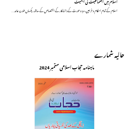
اسلام میں اجتماعیت کی اہمیت
اسلام کے تمام احکام و فرامین، مرد و عورت کے دائرۂ کار کے اختصاص کے ساتھ، یکساں طور پر عائد…
حالیہ شمارے
ماہنامہ حجاب اسلامی ستمبر 2024