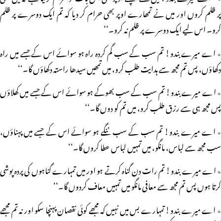
پر ظلم کروں اور میں نے تمھارے اوپر بھی حرام کر دیا کہ تم ایک دوسرے پر ظلم
کرو۔ اس لیے ایک دوسرے پر ظلم نہ کرو۔‘‘
٭ اے میرے بندو! تم سب کے سب گم کردہ راہ ہو سوائے اس کے جسے میں راہ
دکھاؤں، پس تم مجھ سے ہدایت طلب کرو، میں تمھیں سیدھا راستہ دکھاؤں گا۔‘‘
٭ اے میرے بندو! تم سب کے سب بھوکے ہو سوائے اس کے جسے میں کھلاؤں
پس مجھ ہی سے رزق طلب کرو، میں تم کو دوں گا۔‘‘
٭ اے میرے بندو! تم سب کے سب ننگے ہو سوائے اس کے جسے میں پہناؤں،
سب مجھ سے لباس، مانگو، میں تمہیں لباس عطا کروں گا۔‘‘
٭ اے میرے بندو! تم رات دن گناہ کرتے ہو اور میں تمہارے گناہوں کی پردہ پوشی
کرتا ہوں پس تم مجھ سے معافی مانگو میں تمہیں معاف کردوں گا۔‘‘
٭ اے میرے بندو! تمہارے بس میں نہیں کہ مجھے کوئی نقصان پہنچا سکو اور نہ تم مجھے