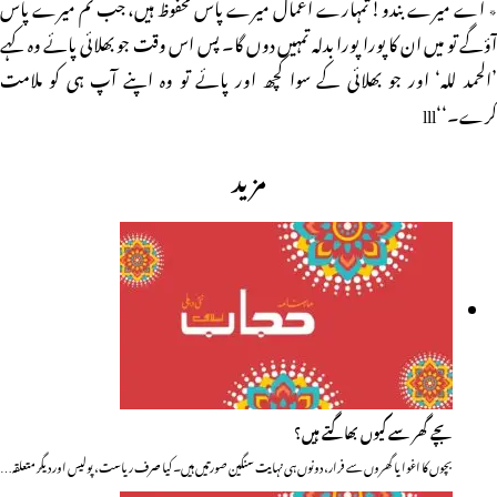
٭ اے میرے بندو! تمہارے اعمال میرے پاس محفوظ ہیں، جب تم میرے پاس
آؤگے تو میں ان کا پورا پورا بدلہ تمہیں دوں گا۔ پس اس وقت جو بھلائی پائے وہ کہے
’الحمد للہ‘ اور جو بھلائی کے سوا کچھ اور پائے تو وہ اپنے آپ ہی کو ملامت
کرے۔‘‘lll
مزید
بچے گھر سے کیوں بھاگتے ہیں؟
بچوں کا اغوا یا گھروں سے فرار، دونوں ہی نہایت سنگین صورتیں ہیں۔ کیا صرف ریاست، پولیس اور دیگر متعلقہ…