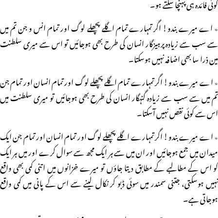
کوئی فائدہ ہی پہنچا سکتے ہو۔
٭ اے میرے بندو! اگر تمہارے تمام اگلے پچھلے لوگ اور تمام انس و جن تم میں
سے سب سے زیادہ پرہیزگار انسان کی طرح بھی ہوجائیں تو اس سے میری سلطنت
مین ذرا سا بھی اضافہ نہیں ہوسکتا۔
٭ اے میرے بندو! اگر تمہارے تمام اگلے پچھلے لوگ اور تمام انسان اور تمام جن
تم میں سے سب سے زیادہ گنہگار انسان کی طرح بھی ہوجائیں تو میری سلطنت میں
اس سے کوئی نقص نہیں آسکتا۔
٭ اے میرے بندو! اگر تمہارے اگلے پچھلے لوگ اور تمام انسان اور تمام جن ایک
میدان میں جمع ہوجائیں اور ان میں سے ہر ایک مجھ سے سوال کرے اور میں ہر ایک
کو اس کے مطالبے کے مطابق دیتا جاؤں تو میرے خزانوں میں اتنی کمی بھی واقع
نہیں ہوسکتی، جتنی سمندر میں سوئی ڈبو کر نکال لینے سے اس کے پانی میں کمی واقع
ہوجاتی ہے۔