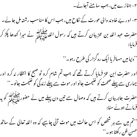
۲- جنازے میں، جب سامنے آجائے۔
۳- اور بے خاوند والی عورت کے نکاح میں، جب اس کا مناسب رشتہ مل جائے۔
حضرت عبد اللہ بن عمرؓ بیان کرتے ہیں کہ رسول اللہﷺ نے میرا کندھا پکڑ کر
فرمایا:
’’دنیا میں مسافر یا ایک رہ گزار کی طرح رہو۔‘‘
اور حضرت ابن عمرؓ فرمایا کرتے تھے کہ جب تم شام کرو تو صبح کا انتظار نہ کرو اور
بیماری سے پہلے صحت کو غنیمت جانو اور موت سے پہلے زندگی کو غنیمت جانو۔‘‘
حضرت جابر بیان کرتے ہیں کہ وصال سے تین دن پہلے میں نے حضورﷺ کو یہ
فرماتے ہوئے سنا:
’’تم میں سے ہر شخص کو اس حالت میں موت آنی چاہیے کہ وہ اللہ تعالیٰ کے ساتھ
حسن ظن رکھتا ہو۔‘‘