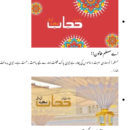
اے مسلم خاتون!!
مسلمہ! تو ہماری عزت و ناموس کی چادر ہے تیری پاک طینت ہمارے لیے باعث رحمت ہے۔ تیری بدولت
ہمارا…