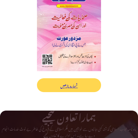
شمارہ پڑھیں
ہمارا تعاون کیجیے
ماہ نامہ حجاب اسلامی گذشتہ کئی دہائیوں سے خواتین میں فکر اسلامی کے فروغ کی خاطر بے لوث خدمات انجام
دے رہا ہے۔ اس ادارے کا تعاون کیجیے