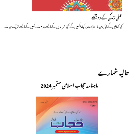
عملی زندگی کے دو نقطے
کیا کھائیں گے؟ ٹی وی یا انٹرنیٹ پر کیا دیکھیں گے؟کیا خریدیں گے؟ کسے دوست رکھیں گے؟ کسے شریک حیات…
حالیہ شمارے
ماہنامہ حجاب اسلامی ستمبر 2024