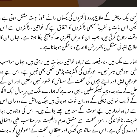
کسی ایک مریض کے علاج پر دو ڈاکٹروں کی یکساں رائے عموماً بہت مشکل ہوتی ہے،
لیکن اس بات پر تقریباً سبھی ڈاکٹروں کا اتفاق ہے کہ خواتین، ڈاکٹروں سے اس
وقت رجوع کرتی ہیں، جب ان کا مرض آخری حد کو پہنچ چکا ہوتا ہے، جہاں ان کا
علاج انتہائی مشکل یا پھر مرض لاعلاج و ناممکن ہوجاتا ہے۔
ہمارے ملک میں ۷۰؍فیصد سے زیادہ خواتین دیہات میں رہتی ہیں، جہاں مناسب
طبی سہولتیں میسر نہیں۔ عورتوں کی اکثریت پڑھی لکھی بھی نہیں ہے، اس لیے وہ
عورتیں اپنی اور اپنے بچوں کی صحت کے مسائل کا شعور نہیں رکھتیں اور ان کے
حل کے لیے جدوجہد نہیںکرسکتیں۔ یہی وجہ ہے کہ ہمارے ملک میں ہر سال ایک لاکھ
کے قریب خواتین زچگی کے دوران فوت ہوجاتی ہیں جبکہ پیدائش کے دوران اس
سے زیادہ تعداد میں بچے موت کے منہ میں چلے جاتے ہیں۔ اس کی وجوہ میں جہا
ںغربت، ناخواندگی ، امورِ صحت سے متعلق عدمِ واقفیت اور مناسب طبی رہنمائی
اور مدد کی کمی ہے، اس کے ساتھ ہی گندگی اور حفظانِ صحت کے اصولوں کو نہ برت