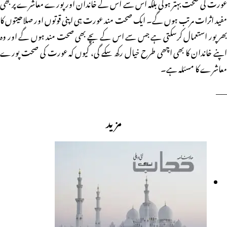
عورت کی صحت بہتر ہوگی بلکہ اس سے اس کے خاندان اور پورے معاشرے پر بھی
مفید اثرات مرتب ہوں گے۔ ایک صحت مند عورت ہی اپنی قوتوں اور صلاحیتوں کا
بھر پور استعمال کرسکتی ہے جس سے اس کے بچے بھی صحت مند ہوں گے اور وہ
اپنے خاندان کا بھی اچھی طرح خیال رکھ سکے گی، کیوں کہ عورت کی صحت پورے
معاشرے کا مسئلہ ہے۔
——
مزید