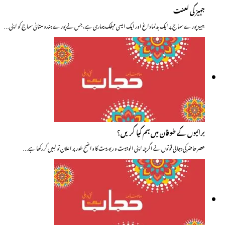
جہیز کی لعنت
جہیز پورے سماج پر ایک بدنما داغ اور ایک ایسی مہلک بیماری ہے، جس نے پورے ہندوستانی سماج کو اپنی…
برائیوں کے طوفان میں ہم کیا کریں؟
عصر حاضر کی دجالی قوتوں نے اگرچہ اپنی الوہیت و ربوبیت کا واضح طور پر اعلان تو نہیں کررکھا ہے…