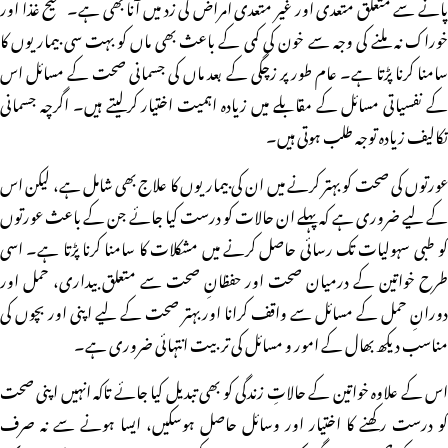
پانے سے متعلق متعدی اور غیر متعدی امراض کی زد میں آنا بھی ہے۔صحیح غذا اور
خوراک نہ ملنے کی وجہ سے خون کی کمی کے باعث بھی ماں کو بہت سی بیماریوں کا
سامنا کرنا پڑتا ہے۔ عام طور پر زچگی کے بعد ماں کی جسمانی صحت کے مسائل اس
کے نفسیاتی مسائل کے مقابلے میں زیادہ اہمیت اختیار کرلیتے ہیں۔ اگرچہ جسمانی
تکالیف زیادہ توجہ طلب ہوتی ہیں۔
عورتوں کی صحت کو بہتر کرنے میں ان کی بیماریوں کا علاج بھی شامل ہے، لیکن اس
کے لیے ضروری ہے کہ پہلے ان حالات کو درست کیا جائے جن کے باعث عورتوں
کو طبی سہولیات تک رسائی حاصل کرنے میں مشکلات کا سامنا کرنا پڑتا ہے۔ اسی
طرح خواتین کے درمیان صحت اور حفظانِ صحت سے متعلق بیداری، حمل اور
دورانِ حمل کے مسائل سے واقف کرانا اور بہتر صحت کے لیے اپنی اور بچوں کی
مناسب دیکھ بھال کے امور و مسائل کی تربیت انتہائی ضروری ہے۔
اس کے علاوہ خواتین کے حالاتِ زندگی کو بھی تبدیل کیا جائے تاکہ انہیں اپنی صحت
کو درست رکھنے کا اختیار اور وسائل حاصل ہوسکیں، ایسا ہونے سے نہ صرف