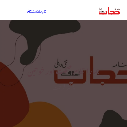
خریداری / عطیہ
ہمارا نظام صحت اور خواتین
ڈاکٹر فرحت