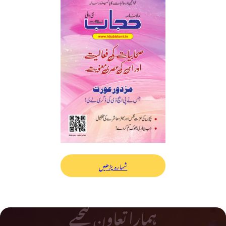
شمارہ پڑھیں
ہمارا تعاون کیجیے