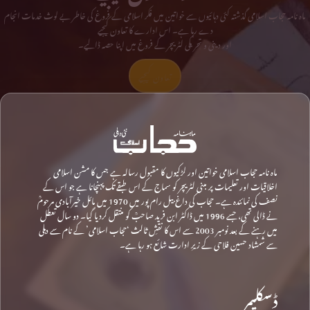
ماہ نامہ حجاب اسلامی گذشتہ کئی دہائیوں سے خواتین میں فکر اسلامی کے فروغ کی خاطر بے لوث خدمات انجام
دے رہا ہے۔ اس ادارے کا تعاون کیجیے
اور دینی و تحریکی لٹریچر کے فروغ میں اپنا حصہ ڈالیے۔
تعاون کیجیے
ماہ نامہ حجاب اسلامی خواتین اور لڑکیوں کا مقبول رسالہ ہے جس کا مشن اسلامی
اخلاقیات اور تعلیمات پر مبنی لٹریچر کو سماج کے اس طبقے تک پہنچانا ہے جو اس کے
نصف کی نمائندہ ہے۔ حجاب کی داغ بیل رام پور میں 1970 میں مائل خیرآبادی مرحومؒ
نے ڈالی تھی، جسے 1996 میں ڈاکٹر ابن فرید صاحبؒ کو منتقل کردیا گیا۔ دو سال تعطل
میں رہنے کے بعد نومبر 2003 سے اس کا نقشِ ثالث ‘حجاب اسلامی’ کے نام سے دہلی
سے شمشاد حسین فلاحی کے زیرِ ادارت شائع ہو رہا ہے۔
ڈسکلیمر