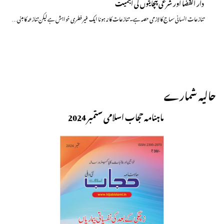
دار القضا اور شرعی پنچایتوں کی اہمیت
تنازعات انسانی سماج کا لازمی حصہ ہے۔ تنازعات کا نہ ہونا ایک غیر فطری خواہش ہے لیکن تنازعہ کا مبنی…
حالیہ شمارے
ماہنامہ حجاب اسلامی ستمبر 2024