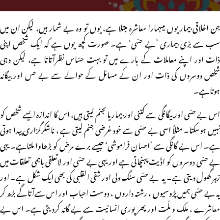
جن اخلاقی بیماریوں میںہمارا معاشرہ مبتلا ہے، یوں تو وہ بے شمار ہیں، لیکن ان میں
سب سے بڑی بیماری ’بے حسّی‘ ہے۔ صورت کچھ یوں ہے کہ ایک شخص اپنی
ذات اور اپنے معاملات کے بارے میں تو بہت حسّاس نظرآتاتا ہے، لیکن وہی
شخص دوسروں کی ذات اور ان کے مسائل کے حوالے سے بے حس اور بیگانہ
ہوتاہے۔
اس بے حسّی اور بیگانگی سے کتنی اور بیماریاںجنم لیتی ہیں، اس کا اندازہ ایسے شخص کو
نہیں ہوسکتا۔ مثلاً اسی بے حسّی سے خود غرضی جنم لیتی ہے ، ناشکرگزاری پیدا ہوتی
ہے۔ اس بے گانگی سے ’احسان فراموشی‘ جیسے برے مرض کو بڑھاوا ملتاہے۔ یہی
بے حسّی دوسروں کو اذّیت پہنچاتی ہے اور یہی بے حسّی اور لاتعلقی باہمی تعلقات میں
زہر گھول دیتی ہے۔ یہ بے حسّی سنگ دلی اور شقی القلبی کی بھی ایک شکل ہے۔ اور
یہ بے حسّی ہمیں پڑوسیوں ، رشتہ داروں ، دوست احباب اور اس سےآتاگے بڑھ کر
معاشرے ، ملک و ملّت اور پھر پوری انسانیت سے بے گانہ کردیتی ہے۔ اس بے