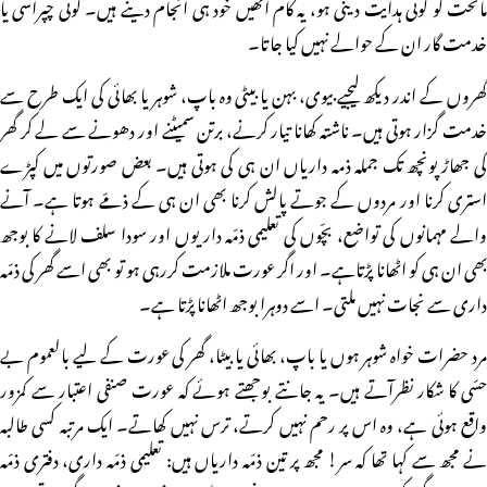
ماتحت کو کوئی ہدایت دینی ہو، یہ کام انھیں خود ہی انجام دینے ہیں۔ کوئی چپراسی یا
خدمت گار ان کے حوالے نہیں کیا جاتا۔
گھروں کے اندر دیکھ لیجیے بیوی، بہن یا بیٹی وہ باپ، شوہر یا بھائی کی ایک طرح سے
خدمت گزار ہوتی ہیں۔ ناشتہ کھانا تیار کرنے، برتن سمیٹنے اور دھونے سے لے کر گھر
کی جھاڑپونچھ تک جملہ ذمہ داریاں ان ہی کی ہوتی ہیں۔ بعض صورتوں میں کپڑے
استری کرنا اور مردوں کے جوتے پالش کرنا بھی ان ہی کے ذمّے ہوتا ہے۔ آنے
والے مہمانوں کی تواضع، بچّوں کی تعلیمی ذمّہ داریوں اور سودا سلف لانے کا بوجھ
بھی ان ہی کو اٹھانا پڑتاہے۔ اور اگر عورت ملازمت کررہی ہو تو بھی اسے گھر کی ذمّہ
داری سے نجات نہیں ملتی۔ اسے دوہرا بوجھ اٹھانا پڑتا ہے۔
مرد حضرات خواہ شوہر ہوں یا باپ، بھائی یا بیٹا، گھر کی عورت کے لیے بالعموم بے
حسّی کا شکار نظرآتے ہیں۔ یہ جانتے بوجھتے ہوئے کہ عورت صنفی اعتبار سے کمزور
واقع ہوئی ہے، وہ اس پر رحم نہیں کرتے، ترس نہیں کھاتے۔ ایک مرتبہ کسی طالبہ
نے مجھ سے کہا تھا کہ سر! مجھ پر تین ذمّہ داریاں ہیں: تعلیمی ذمّہ داری، دفتری ذمّہ