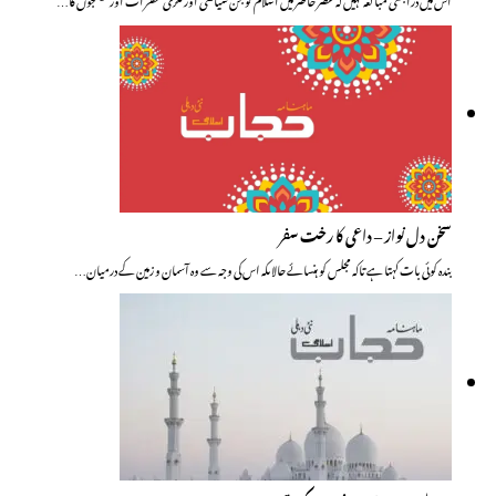
سخن دل نواز – داعی کا رخت سفر
بندہ کوئی بات کہتا ہے تاکہ مجلس کو ہنسائے حالاںکہ اس کی وجہ سے وہ آسمان و زمین کے درمیان…