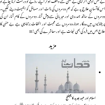
بے حس آدمی اگر اپنی بے حسی سے واقف ہوکر اپنے روّیے کو درست کرنا چاہے تو
اس کاآسان علاج یہ ہے کہ ہم دوسروں کی ذات ا ور مسائل کو اہمیت دینے لگیں۔
دوسروں کے ساتھ ہمدردی اور مہربانی سے پیش آنا، دوسروں کے کام آنا، ان کی
پریشانیوں میں مددگار ہونا،دوسروں سے محبت اور التفات برتنایہی ہے بے حسّی کا
علاج جس میں فرد کی بھی نجات ہے اور معاشرے کی بھی!lll
مزید
اسلام اور عہد جدید کا چیلنج
اس میں ذرا بھی مبالغہ نہیں کہ عصر حاضر میں اسلام کو جن سیاسی اور فکری خطرات اور چیلنجوں کا…