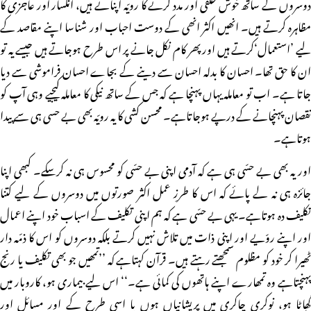
دوسروں کے ساتھ خوش خلقی اور مدد کرنے کا رویّہ اپناتے ہیں، انکسار اور عاجزی کا
مظاہرہ کرتے ہیں۔ انھیں اکثر انھی کے دوست احباب اور شناسا اپنے مقاصد کے
لیے ’استعمال‘کرتے ہیں اور پھر کام نکل جانے پر اس طرح ہوجاتے ہیں جیسے یہ تو
ان کا حق تھا۔ احسان کا بدلہ احسان سے دینے کے بجاے احسان فراموشی سے دیا
جاتا ہے۔ اب تو معاملہ یہاں پہنچا ہے کہ جس کے ساتھ نیکی کا معاملہ کیجیے وہی آپ کو
نقصان پہنچانے کے درپے ہوجاتاہے۔ محسن کشی کا یہ رویّہ بھی بے حسی ہی سے پیدا
ہوتاہے۔
اور یہ بھی بے حسّی ہی ہے کہ آدمی اپنی بے حسّی کو محسوس ہی نہ کرسکے۔ کبھی اپنا
جائزہ ہی نہ لے پائے کہ اس کا طرزِ عمل اکثر صورتوں میں دوسروں کے لیے کتنا
تکلیف دہ ہوتاہے۔ یہی بے حسّی ہے کہ ہم اپنی تکلیف کے اسباب خود اپنے اعمال
اور اپنے روّیے اور اپنی ذات میں تلاش نہیں کرتے بلکہ دوسروں کو اس کا ذمّہ دار
ٹھیرا کر خود کو مظلوم سمجھتے رہتے ہیں۔ قرآن کہتاہے کہ ’’تمھیں جو بھی تکلیف یا رنج
پہنچتاہے وہ تمھارے اپنے ہاتھوں کی کمائی ہے۔‘‘ اس لیے بیماری ہو، کاروبار میں
گھاٹا ہو، نوکری چاکری میں پریشانیاں ہوں یا اسی طرح کے اور مسائل اور