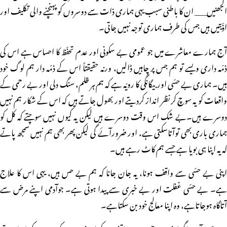
الجھنیں___ ان کا باطنی سبب یہی ہماری ذات سے دوسروں کو پہنچنے والی تکلیف اور
اذّیتیں ہیں جس کی طرف ہماری توجہ نہیں جاتی۔
آج ہمارے معاشرے میں جو عمومی بے سکونی اور عدم تحفّظ کا احساس ہے اس کی
ذمّہ داری ویسے تو ہم جس پر چاہیں ڈالیں، ورنہ حقیقتاً اس کے ذمّہ دار ہم لوگ خود
ہیں۔ ہماری بے حسّی اور بیگانگی کا رویّہ ہے کہ ہم ہر ظلم، سنگ دلی اور بے رحمی کے
واقعات کو یہ سوچ کر نظر انداز کردیتے اور بھول جاتے ہیں کہ اس کے شکار ہم نہیں
دوسرے ہیں۔بے شک اس وقت دوسرے ہیں لیکن یہ کیوں نہیں سوچتے کہ کل کو
ہماری باری بھی توآتاسکتی ہے، اور ضرورآئے گی لیکن پھر بھی ہم نہیں سمجھ پاتے
کہ یہ اپنا ہی بویا ہے جسے ہم کاٹ رہے ہیں۔
اپنی بے حسّی سے واقف ہونا، یہ جان جانا کہ ہم بے حس ہیں، یہی اس کا علاج
ہے۔ بے حسّی غفلت اور بے خبری سے پیدا ہوتی ہے۔ جوآدمی اپنے مرض سے
آتاگاہ ہوجاتاہے، وہ اپنا معالج خود بن سکتاہے۔