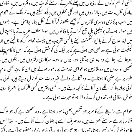
حسّی کو ہم لوگوں کے روّیوں میں چلتے پھرتے، رستے گھاٹ میں، دفتروں میں، شادی
بیاہ کی تقریبات میں، بازاروں میں اور گلی محلّوں میں دیکھ سکتے ہیں۔ ٹریفک کے ہجوم
میں جب ہرگاڑی دوسری گاڑیوں کو پیچھے چھوڑ کرآتاگے نکل جانا چاہتی ہے۔ بسوں
میں سوار ہوتے، یوٹیلیٹی بل جمع کراتے یا دکانوں میں سودا سلف خریدتے یا ہسپتال
میں اپنا علاج کرنے یا اپوائنٹمنٹ لینے یا کسی تقریب میں پلیٹ تھام کر کھانا لینے میں جو
کیفیت ہوتی ہے وہ بھی یہی ہوتی ہے کہ ہر ایک کی کوشش ہوتی ہے کہ اس کا کام پہلے
ہوجائے، چاہے وہ بعد ہی میںآتایا ہوا کیوں نہ ہو۔ سرکاری دفتروں میں، بنکوں میں،
تعلیمی اداروں میں وہ ملازمین جو عوامی خدمت پر مامور ہوتے ہیں ان کا رویّہ بھی عام
طور پر بے حسّی کا ہوتاہے۔ وہ آتانے والے ضرورت مند کو ٹال دیتے ہیں، کوئی نہ
کوئی بہانہ بنا کر اگلے دن آتانے کا کہہ دیتے ہیں۔ کسی دفتر میں کسی کلرک یا افسر کا رویّہ
خوش اخلاقی اور تعاون کرنے والا ہو تو حیرت ہوتی ہے۔
عوام سے رابطے کے کام پر جو شخص بھی مامور ہوتا ہے، وہ سمجھتا ہے کہ جو لوگ
قطار باندھے سامنے کھڑے ہیں، وہ صرف اسے پریشان کرنے آتائے ہیں۔ لہٰذا اس
کا موڈ خوش گوار نہیں ہوتا، تیوریاں چڑھی ہوتی ہیں،آواز میں نرمی مفقود ہوتی ہے، اکثر