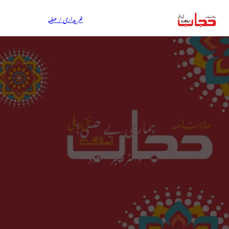
خریداری / عطیہ
ہماری بے حسی!
ڈاکٹر طاہر مسعود