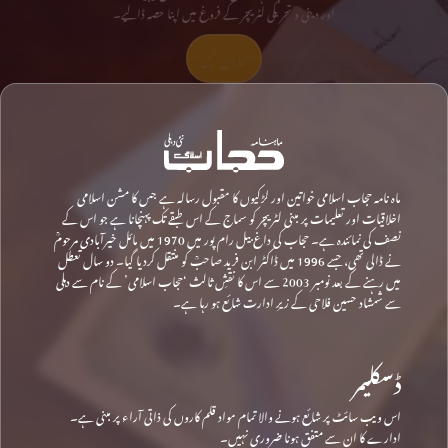
اور دینی و تحریکی لٹریچر کے فروغ میں اپنا حصہ ڈالیے۔
تعاون کیجیے
ماہ نامہ حجاب اسلامی خواتین اور لڑکیوں کا مقبول رسالہ ہے جس کا مشن اسلامی
اخلاقیات اور تعلیمات پر مبنی لٹریچر کو سماج کے اس طبقے تک پہنچانا ہے جو اس کے
نصف کی نمائندہ ہے۔ حجاب کی داغ بیل رام پور میں 1970 میں مائل خیرآبادی مرحومؒ
نے ڈالی تھی، جسے 1996 میں ڈاکٹر ابن فرید صاحبؒ کو منتقل کردیا گیا۔ دو سال تعطل
میں رہنے کے بعد نومبر 2003 سے اس کا نقشِ ثالث ‘حجاب اسلامی’ کے نام سے دہلی
سے شمشاد حسین فلاحی کے زیرِ ادارت شائع ہو رہا ہے۔
ڈسکلیمر
اس ویب سائٹ پر شائع ہونے والا تمام مواد قلم کاروں کی ذاتی آراء پر مبنی ہے۔
ادارے کا ان سے متفق ہونا ضروری نہیں۔