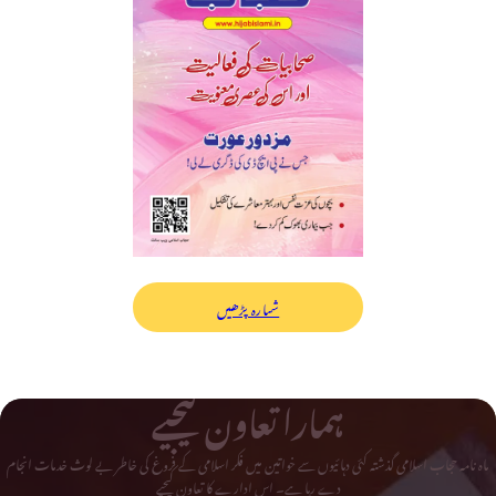
شمارہ پڑھیں
ہمارا تعاون کیجیے
ماہ نامہ حجاب اسلامی گذشتہ کئی دہائیوں سے خواتین میں فکر اسلامی کے فروغ کی خاطر بے لوث خدمات انجام
دے رہا ہے۔ اس ادارے کا تعاون کیجیے