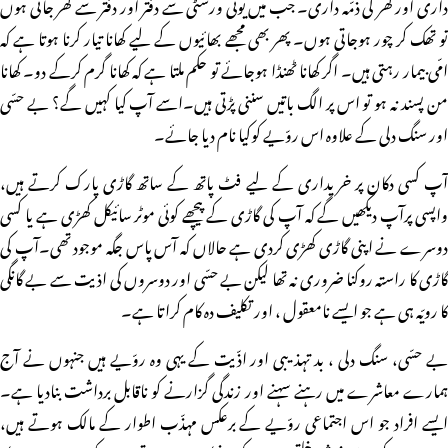
داری اور گھر کی ذمّہ داری۔ جب میں یونی ورسٹی سے دفتر اور دفتر سے گھر جاتی ہوں
تو تھک کر چور ہوجاتی ہوں۔ پھر بھی مجھے بھائیوں کے لیے کھانا تیار کرنا ہوتا ہے کہ
امّی بیمار رہتی ہیں۔ اگر کھانا ٹھنڈا ہوجائے تو حکم ملتا ہے کہ کھانا گرم کرکے دو۔ کھانا
من پسند نہ ہو تو اس پر الگ باتیں سننی پڑتی ہیں۔اسے آپ کیا کہیں گے؟ بے حسّی
اور سنگ دلی کے علاوہ اس روّیے کوکیا نام دیا جائے۔
آپ کسی دکان پر خریداری کے لیے فٹ پاتھ کے ساتھ گاڑی پارک کرتے ہیں،
واپسی پرآپ دیکھیں گے کہ آپ کی گاڑی کے پیچھے کوئی موٹر سائیکل کھڑی ہے یا کسی
دوسرے نے اپنی گاڑی کھڑی کردی ہے حالاں کہ آس پاس جگہ موجود تھی۔آپ کی
گاڑی کا راستہ روکنا ضروری نہ تھا لیکن بے حسّی اور دوسروں کی اذیت سے بے گانگی
کا رویّہ ہی ہے جو ایسے نامعقول ، اور تکلیف دہ کام کراتا ہے۔
بے حسّی، سنگ دلی ، بد تہذیبی اور اذّیت کے یہی وہ روّیے ہیں جنہوں نے آج
ہمارے معاشرے میں رہنے سہنے اور زندگی گزارنے کو ناقابل برداشت بنادیا ہے۔
ایسے افراد جو اس اجتماعی روّیے کے برعکس مہذّب اطوار کے مالک ہوتے ہیں،