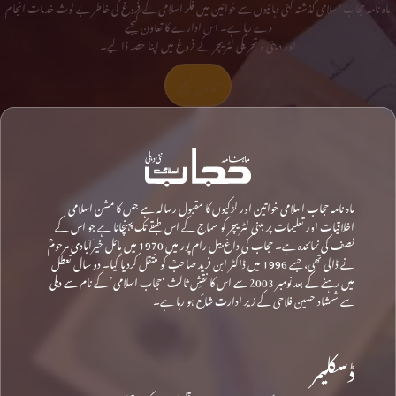
ماہ نامہ حجاب اسلامی گذشتہ کئی دہائیوں سے خواتین میں فکر اسلامی کے فروغ کی خاطر بے لوث خدمات انجام
دے رہا ہے۔ اس ادارے کا تعاون کیجیے
اور دینی و تحریکی لٹریچر کے فروغ میں اپنا حصہ ڈالیے۔
تعاون کیجیے
ماہ نامہ حجاب اسلامی خواتین اور لڑکیوں کا مقبول رسالہ ہے جس کا مشن اسلامی
اخلاقیات اور تعلیمات پر مبنی لٹریچر کو سماج کے اس طبقے تک پہنچانا ہے جو اس کے
نصف کی نمائندہ ہے۔ حجاب کی داغ بیل رام پور میں 1970 میں مائل خیرآبادی مرحومؒ
نے ڈالی تھی، جسے 1996 میں ڈاکٹر ابن فرید صاحبؒ کو منتقل کردیا گیا۔ دو سال تعطل
میں رہنے کے بعد نومبر 2003 سے اس کا نقشِ ثالث ‘حجاب اسلامی’ کے نام سے دہلی
سے شمشاد حسین فلاحی کے زیرِ ادارت شائع ہو رہا ہے۔
ڈسکلیمر