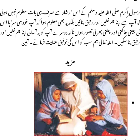
رسول اکرم صلی اللہ علیہ وسلم کے اس ارشاد سے صرف یہی بات معلوم نہیں ہوئی
کہ آپ کسے اپنا ہم نشیں اور رفیق بنائیں بلکہ یہ بھی معلوم ہوا کہ آپ خود ہی سراپا اس
کی جیتی جاگتی اور چلتی پھرتی تصور ہوں تاکہ دوسرے آپ کو بہ آسانی اپنا ہم نشیں اور
رفیق بنا سکیں۔ اللہ تعالیٰ ہم سب کو اس کی توفیق عنایت فرمائے۔ آمین
مزید