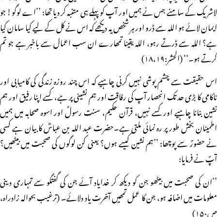
لاشریک کے سامنے جس نے ہمیں اور آپ کو پہلے ہی متنبہ کر دیا تھا: ’’اے لوگو! جو
ایمان لائے ہو اللہ سے ڈرو اور ہر شخص یہ دیکھے کہ اس نے کل کے لیے کیا سامان کیا
ہے؟ اللہ سے ڈرتے رہو، اللہ یقینا تمھارے ان سب اعمال سے باخبر ہے جو تم
کرتے ہو۔‘‘ (الحشر:۱۸،۱۹)
اس حقیقت سے چشم پوشی نہیں کرنی چاہیے کہ اس چند روزہ زندگی کی کامیابی اور
ناکامی کا بڑی حد تک انحصار آپ کی رفاقت اور ہم نشینی پر ہے، کسے اپنا رفیق اور ہم
نشین بنانا چاہیے اور کسے نہیں، قرآن حکیم، سنت رسولؐ اور اسوہ صحابہ میں ہمیں
اطمینان بخش طور پر رہ نمائی ملتی ہے۔حضرت عبد اللہ بن عباسؓ کا بیان ہے کسی
نے حضورؐ سے پوچھا: ’’ہم نشین کیسے ہوں؟ یعنی کن لوگوں کی صحبت میں بیٹھیں؟
آپؐ نے فرمایا:
’’ان کی صحبت میں بیٹھو جن کو دیکھ کر خدایاد آئے جن کی گفتگو سے تمہاری دینی
معلومات میں اضافہ ہو، جن کا عمل تمھیں آخرت یاد دلائے۔ (ترغیب بحوالہ زادراہ،
ص۱۵۰)