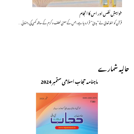
خواہشِ نفس اور اس کا انجام
قرآن کو اللہ تعالیٰ نے ’’ہدیً‘‘ قرار دیا ہے، جس کے معنیٰ لطف و کرم کے ساتھ کسی کی رہنمائی…
حالیہ شمارے
ماہنامہ حجاب اسلامی ستمبر 2024