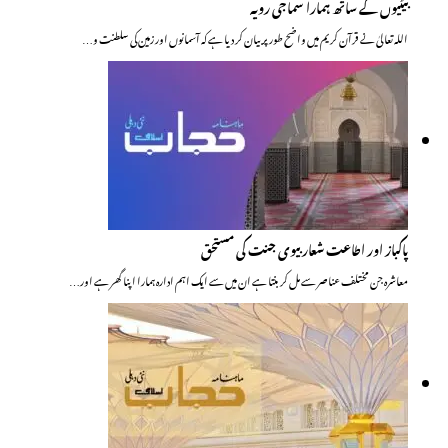
بیٹیوں کے ساتھ ہمارا سماجی رویہ
اللہ تعالیٰ نے قرآن کریم میں واضح طور پر بیان کر دیا ہے کہ آسمانوں اور زمین کی سلطنت و…
پاکباز اور اطاعت شعار بیوی جنت کی مستحق
معاشرہ جن مختلف عناصر سے مل کر بنتا ہے ان میں سے ایک اہم ادارہ ہمارا اپنا گھر ہے اور…