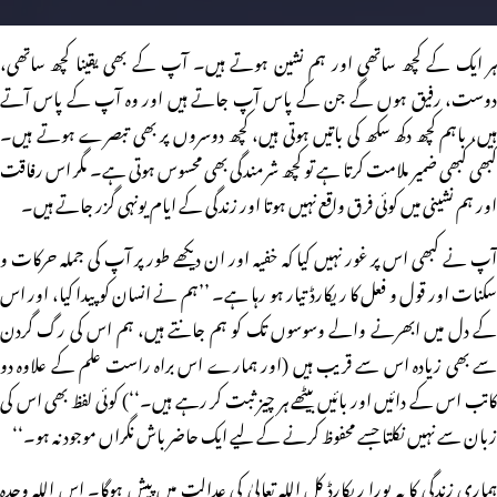
ہر ایک کے کچھ ساتھی اور ہم نشین ہوتے ہیں۔ آپ کے بھی یقینا کچھ ساتھی،
دوست، رفیق ہوں گے جن کے پاس آپ جاتے ہیں اور وہ آپ کے پاس آتے
ہیں، باہم کچھ دکھ سکھ کی باتیں ہوتی ہیں، کچھ دوسروں پر بھی تبصرے ہوتے ہیں۔
کبھی کبھی ضمیر ملامت کرتا ہے تو کچھ شرمندگی بھی محسوس ہوتی ہے۔ مگر اس رفاقت
اور ہم نشینی میں کوئی فرق واقع نہیں ہوتا اور زندگی کے ایام یونہی گزر جاتے ہیں۔
آپ نے کبھی اس پر غور نہیں کیا کہ خفیہ اور ان دیکھے طور پر آپ کی جملہ حرکات و
سکنات اور قول و فعل کا ریکارڈ تیار ہو رہا ہے۔ ’’ہم نے انسان کو پیدا کیا، اور اس
کے دل میں ابھرنے والے وسوسوں تک کو ہم جانتے ہیں، ہم اس کی رگ گردن
سے بھی زیادہ اس سے قریب ہیں (اور ہمارے اس براہ راست علم کے علاوہ دو
کاتب اس کے دائیں اور بائیں بیٹھے ہر چیز ثبت کر رہے ہیں۔‘‘) کوئی لفظ بھی اس کی
زبان سے نہیں نکلتا جسے محفوظ کرنے کے لیے ایک حاضر باش نگراں موجود نہ ہو۔‘‘
ہماری زندگی کا یہ پورا ریکارڈ کل اللہ تعالیٰ کی عدالت میں پیش ہوگا۔ اس اللہ وحدہ