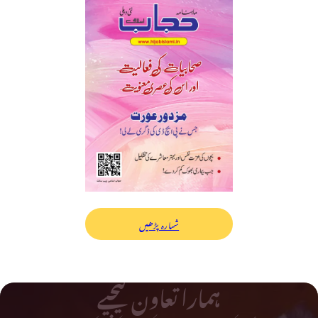
شمارہ پڑھیں
ہمارا تعاون کیجیے