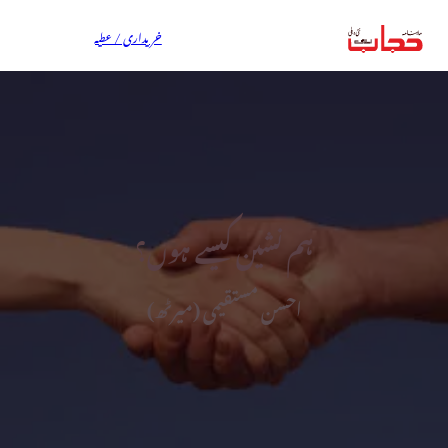
خریداری / عطیہ
ہم نشین کیسے ہوں؟
احسن مستقیمی (میرٹھ)