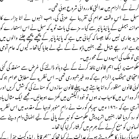
کرنے کے الزام میں عدالتی کارروائی شروع ہوئی تھی۔
سبل نے اس وقت عوام کی تقریبا بے عزتی کی، جب انہوں نے انا ہزارے کا
موازنہ ہیملن کے پائیڈپائپر سے کیا۔ مزے کی بات تو یہ کہ سبل نے اس استعارے کو
مزید جاری نہیں رکھا جیسا کہ کہانی میں ہے کہ پائیڈپائپر کے پیچھے پیچھے چلنے والوں میں
چوہے اور بچے شامل تھے، جنہیں ڈبو نے کے لیے لے جایا گیاتھا۔ کیوں کہ عام آدمی
ہی تو ملک کی امیدوں کے محور ہیں۔
حکومت پر ایک اہم قانون نافذ کرنے کے لیے دبائو ڈالنے کی غرض سے منعقد کی گئی
احتجاجی میٹنک پر الزام ہے کہ وہ غیرجمہوری تھی۔ اس نظریہ کے مطابق عوام جو کہ
کوئی قانون منظور کروانا چاہتے ہیں، پہلے قانون سازوں کو منانے کی کوشش کریں اور
اگر وہ اس میں کامیاب نہ ہوں تو خود الیکشن میں کھڑے ہوجائیں۔ مجھے ایک مثال یاد
آرہی ہے کہ ۱۹۶۰ء میں سپریم کورٹ نے رام منوہر لوہیا کے مقدمہ میں اس نظریہ
کو رد کردیا تھا، جنہیں اترپردیش حکومت کو نہر کے پانی کے لیے اضافی دام دینے سے
کسانوں کو منع کرنے کے جرم میں گرفتار کرلیا گیا تھا۔
لوہیا کی رہائی کا حکم دیتے ہوئے عدالت نے کہا تھا کہ ’’ہم قابل ایڈوکیٹ جنرل کے