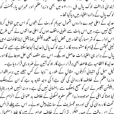
ابتدائی ڈرافٹ لوک پال بل ۲۰۱۰ء میں بھی وزیراعظم اور ممبران پارلیمنٹ کو
لوک پال کے دائرہ اختیار میں دیاگیا تھا۔
عدلیہ کے اعلیٰ عہدے داروں بشمول سپریم کورٹ کے ججوں کو اس میں شامل کرنا
صیح نہیں ہے۔ میں اس بات سے بخوبی واقف ہوں کہ اعلیٰ عدالتوں نے کس طرح
اس ادارے کو شر مسارکیا تھا۔ میں محض ایک علیحدہ نیشنل جوڈیشل اینڈاکائونٹ ایبی
لیٹی کمیشن کے قیام کا مشورہ دوںگا۔ اسے لوک پال (عدلیہ) کہاجاسکتاہے، جسے لوک
پال کے برا بر ہی اختیارات حاصل ہوںگے۔ اس سے مقصد بھی حل ہوجائے گا اور
عدلیہ کا انتظامیہ سے فاصلہ بھی برقرار رہے گا، جو کہ آئین نے ضروری قرار دیاہے۔
کپل سبل کی انتہائی اکڑفوں، مثال کے طور پر ’’دنیا کے کس حصے میں برسراقتدار
وزیراعظم کے خلاف کارروائی کی گئی ہے؟ کی وجہ شاید یہ ہے کہ ان کے پبلک
ریلیشن آفیسر نے ان کو صیح ڈھنگ سے رہنمائی نہیں کی ہے۔ ورنہ انہیں ضرور بتایا
گیا ہوتا کہ اٹلی کے موجودہ وزیراعظم سلویولسکونی کے خلاف بد عنوانی کے الزام کے
تحت کارروائی کی گئی اور وہ مجسٹریٹ کے سامنے پیش ہوئے۔ اس سے پہلے فرانس
کے اس وقت کے صدر جیکس شراک کے خلاف عوام کے پیسے کا غلط استعمال