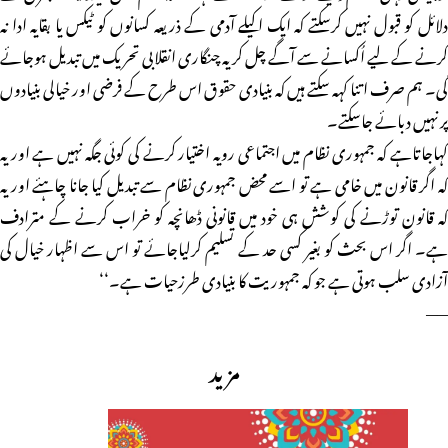
دلائل کو قبول نہیں کرسکتے کہ ایک اکیلے آدمی کے ذریعہ کسانوں کو ٹیکس یا بقایہ ادا نہ
کرنے کے لیے اُکسانے سے آگے چل کر یہ چنگاری انقلابی تحریک میں تبدیل ہوجائے
گی۔ ہم صرف اتنا کہہ سکتے ہیں کہ بنیادی حقوق اس طرح کے فرضی اور خیالی بنیادوں
پر نہیں دبائے جاسکتے۔
کہاجاتاہے کہ جمہوری نظام میں اجتماعی رویہ اختیار کرنے کی کوئی جگہ نہیں ہے اور یہ
کہ اگر قانون میں خامی ہے تو اسے محض جمہوری نظام سے تبدیل کیا جانا چاہئے اور یہ
کہ قانون توڑنے کی کوشش ہی خود میں قانونی ڈھانچہ کو خراب کرنے کے مترادف
ہے۔ اگر اس بحث کو بغیر کسی حد کے تسلیم کرلیاجائے تو اس سے اظہار خیال کی
آزادی سلب ہوتی ہے جو کہ جمہوریت کا بنیادی طرزحیات ہے۔‘‘
——
مزید