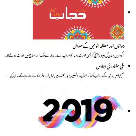
بیواؤں اور مطلقہ خواتین کے مسائل
اکیسویں صدی کی دہلیز پر پہنچ کر بھی عورت ہونا ’ابھشاپ‘ ہے۔ ہمارے ملک اور سماج میں عورت ہونے کا…
ملی مشاورتی اجلاس
صبح چہل قدمی کے دوران دیکھا کہ صوفی ذوالنعلین بڑی عجلت میں اپنی ٹو وہیلر بھگائے جارہے تھے۔ ان کی…