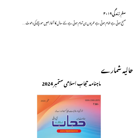
سفرِ زندگی۲۰۱۹
صبح ہوتی ہے شام ہوتی ہے عمر یوں ہی تمام ہوتی ہے نئے سال کا آغاز ہمیں سوچنے کی دعوت…
حالیہ شمارے
ماہنامہ حجاب اسلامی ستمبر 2024