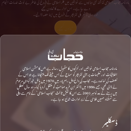
ماہ نامہ حجاب اسلامی گذشتہ کئی دہائیوں سے خواتین میں فکر اسلامی کے فروغ کی خاطر بے لوث خدمات انجام
دے رہا ہے۔ اس ادارے کا تعاون کیجیے
اور دینی و تحریکی لٹریچر کے فروغ میں اپنا حصہ ڈالیے۔
تعاون کیجیے
ماہ نامہ حجاب اسلامی خواتین اور لڑکیوں کا مقبول رسالہ ہے جس کا مشن اسلامی
اخلاقیات اور تعلیمات پر مبنی لٹریچر کو سماج کے اس طبقے تک پہنچانا ہے جو اس کے
نصف کی نمائندہ ہے۔ حجاب کی داغ بیل رام پور میں 1970 میں مائل خیرآبادی مرحومؒ
نے ڈالی تھی، جسے 1996 میں ڈاکٹر ابن فرید صاحبؒ کو منتقل کردیا گیا۔ دو سال تعطل
میں رہنے کے بعد نومبر 2003 سے اس کا نقشِ ثالث ‘حجاب اسلامی’ کے نام سے دہلی
سے شمشاد حسین فلاحی کے زیرِ ادارت شائع ہو رہا ہے۔
ڈسکلیمر