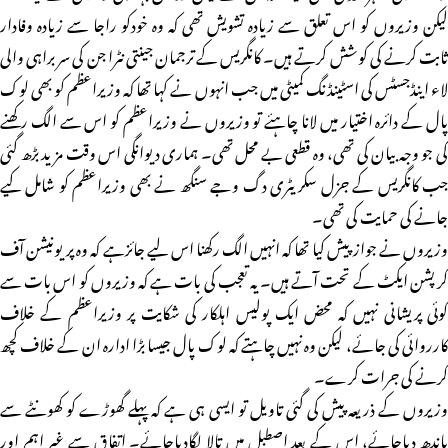
لیکن وزیروں کو اس تعلق سے زیادہ تشویش تھی کہ وہ خودکو راجا سے زیادہ وفادار
ثابت کرنے کی کوشش کرتے ہیں۔ کانگریس کے ترجمان جینتی نٹرا جن کی سر براہی والی
لاء اینڈجسٹس کی اسٹینڈنگ کمیٹی میں جب انہوں نے کہا تھا کہ وزیراعظم کو بھی لوک
پال کے دائرہ اختیار میں لانا چاہئے تو وزیروں نے وزیراعظم کو اس سے الگ رکھنے
کی جو وجہ بیان کی تھی، وہ قطعی بے محل تھی۔ ہماری دیوانگی اس وقت مزید بڑھ گئی
جب کانگریس کے جزل سکریٹری دگ وجے سنگھ نے بھی وزیراعظم کو شامل کیے
جانے کی حمایت کی تھی۔
وزیروں نے جوازپیش کیا تھا کہ انہیں الگ رکھنا اس لیے جائزہے کہ وہ پریونیشن آف
کرپشن ایکٹ کے تحت آتے ہیں۔ یہ تعجب کی بات ہے کہ وزیروں کو اس بات سے
کوئی پریشانی نہیں کہ محض ایک پولیس اہلکار کی شکایت پر وزیراعظم کے خلاف
کارروائی کی جائے، لیکن وہ نہیں چاہتے کہ لوک پال جیسا بڑا ادارہ ان کے خلاف کچھ
کرنے کی جرات کرے۔
وزیروں کے ذریعہ پیش کی گئی تاویل تو ایسی ہی ہے کہ پہلے گھوڑے کو کھونٹے سے
باندھ دیاجائے، اس کے بعد اصطبل میں تالا لگادیاجائے۔ اتفاق سے غیر اہم اور