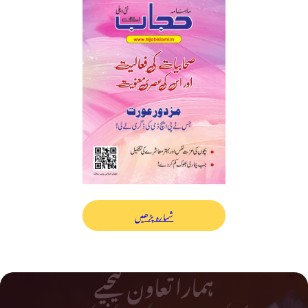
شمارہ پڑھیں
ہمارا تعاون کیجیے