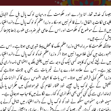
جیسا کہ خدشہ تھا، انا ہزارے اور حکومت کے درمیان لوک پال بل کے انتہائی
کلیدی نکات پر اتفاق رائے قائم نہیں ہوسکا۔ وزیراعظم کو لوک پال کے دائرہ اختیار
میں لانے کے موضوع کو حکومت اور اس کے حامی غیر ضروری طور پر بڑھا چڑھا کر
پیش کررہے ہیں۔
حالانکہ حکومت کا سر براہ یعنی وزیراعظم ملک کا محض پہلا شہری ہی ہوتاہے۔ اس سے
جمہوریت میں کوئی خلاء پیدا نہیں ہوتا اگر وزیراعظم خودکو لوک پال کے دائرہ اختیار
میں لے لیتے کیوں کہ کابینہ کسی ایک کی وجہ سے نہیں چلتی بلکہ یہ اجتماعی ذمہ داری کی
چیز ہے۔ اس کے علاوہ ہمارے پرانے تجربات سے بھی یہ ثابت ہوتاہے کہ
وزیراعظم کوئی فرشتہ نہیں ہوتا۔ اس بات کا ہمیشہ افسوس رہے گا کہ الزامات کی
تفتیش کے لیے لوک پال جیسے خود مختار نظام کی غیرموجودگی میں حکمراں پارٹی
ایمانداری سے کی گئی کسی بھی انکوائری کو کنارے لگانے میں کامیاب ہوجاتی ہے۔
مبینہ طور پر منموہن سنگھ نے خود کو لوک پال کے دائرہ اختیار میں شامل کرنے پر
رضامندی ظاہر کردی تھی جیسا کہ ان کے پیش رواٹل بہاری واجپئی نے کیا تھا۔