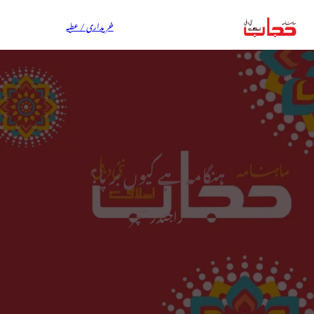
خریداری / عطیہ
ہنگامہ ہے کیوں بر پا؟
راجندر سچر