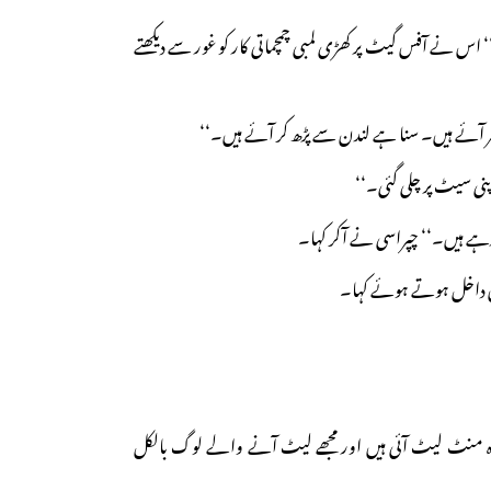
اس نے آفس گیٹ پر کھڑی لمبی چمچماتی کار کو غور سے دیکھتے
ر آئے ہیں۔ سنا ہے لندن سے پڑھ کر آئے ہیں۔‘‘
پنی سیٹ پر چلی گئی۔‘‘
ے ہیں۔‘‘ چپراسی نے آکر کہا۔
 داخل ہوتے ہوئے کہا۔
منٹ لیٹ آئی ہیں اور مجھے لیٹ آنے والے لوگ بالکل