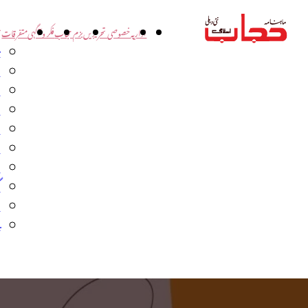
اداریہ
خصوصی تحریریں
بزم حجاب
فکر و آگہی
متفرقات
ت
د
و
س
ش
ا
ا
گ
م
ب