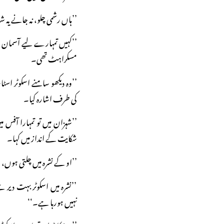
’’ہاں رشمی چلو، نہ جانے یہ 
’’کہیں تمہارے لیے آسمان 
مسکراہٹ تھی۔
’’وہ دیکھو سامنے اسکوٹر 
کی طرف اشارہ کیا۔
’’شہزان میں تو تمہارا آفس 
شکایت کے انداز میں کہا۔
’’او کے نشرہ میں چلتی ہوں، 
’’نشرہ میں اسکوٹر بہت دی
نہیں ہورہا ہے۔‘‘