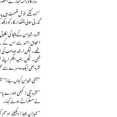
’’روز کا ڈرامہ تمہارے اسکو
’’اوہ کتنے خوش قسمت ہیں ی
گذرتی ہوئی چمکدار کار کو دیک
نشرہ، شہزان کے چچا کی اکلوت
اسحاق احمد سے اس کے لیے 
تھے۔ لیکن ارشد صاحب کی ا
تھی۔ لیکن رضیہ بیگم اپنے 
نشرہ بھی ایک دوسرے سے م
’’آنٹی شہزان کہاں ہے؟‘‘ نش
’’نشرہ آپی! کبھی ہمارے پاس
نے مسکراتے ہوئے کہا۔
’’شہزان بھیا! دیکھئے موسم