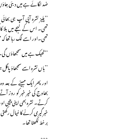
ضد لگائے ہے میں دبئی جاؤ
’’پلیز نشرہ آپی آپ ہی بھائی
تھی۔ اس کے لہجے میں بلا کا
تھی۔اور اسے لگ رہا تھا کہ جیس
’’ٹھیک ہے میں سمجھاؤں گی۔
’’ہاں نشرہ اسے سمجھاؤ پا
اور پھر ایک مہینے کے بعد و
بھاوج کی خیر خبر کو روز آت
کرتے۔ نشرہ بھی اپنی چچی اور 
خبر گیری کرنے کا خیال رکھت
بر خط لکھتا تھا۔
٭٭٭