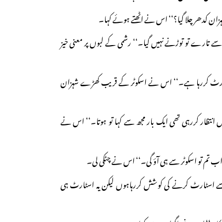
شہزان کدھر چلا گیا؟‘‘ اس نے اٹھتے ہوئے کہا۔
سے تارے تو توڑنے نہیں گیا۔‘‘ رشمی کے لبوں پر معنی خیز
اسٹارٹ کررہا ہے۔‘‘ اس نے اسکوٹر کے قریب کھڑے شہزان
میں انتظار کررہی تھی ایک بار مجھ سے کہا تو ہوتا۔‘‘ اس نے
اب تم تو اسکوٹر سے ہی آؤ گی۔‘‘ اس نے چٹکی لی۔
ر سے اسٹارٹ کرنے کی کوشش کررہاہوں لیکن یہ اسٹارٹ ہی