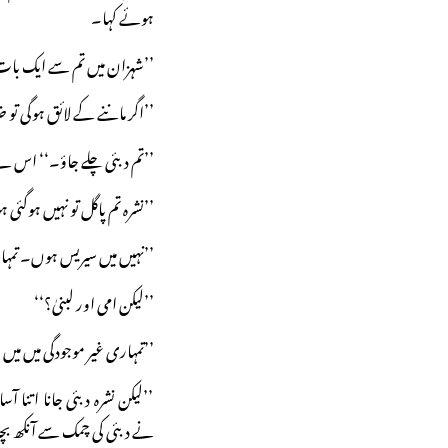
ہوئے کہا۔
’’شہزان میں تم سے ایک بات
’’اگر ماننے کے لائق ہوگی تو ضر
’’تم دبئی چلے جاؤ۔‘‘ اس نے 
’’نشرہ تم پاگل تو نہیں ہوگئی ہ
’’نہیں میں سیریس ہوں۔ تم
’’لیکن امی اور لبنیٰ؟‘‘
’’تمہاری غیر موجودگی میں میں
’’لیکن نشرہ دبئی جانا اتنا
نے دبئی کی چمک سے آنکھ ب