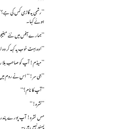
’’رشمی یہ گاڑی کس کی ہے؟‘‘ 
ہوئے کہا۔
’’ہمارے آفس میں نئے مینیج
’’اوہ بہت خوب یہ کہہ کر وہ ا
’’میڈم! آپ کو صاحب بلا رہ
’’جی سر!‘‘ اس نے روم میں
’’آپ کا نام؟‘‘
’’نشرہ!‘‘
مس نشرہ! آپ پورے پندرہ 
پسند نہیں ہیں۔