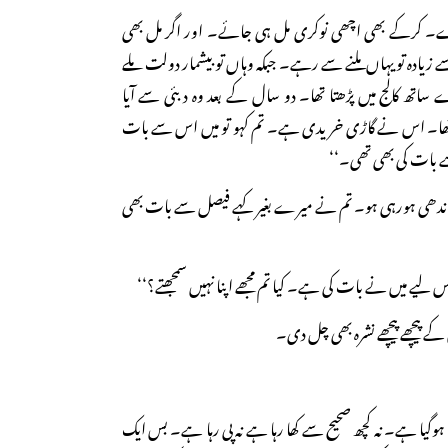
 کرکے بھی اچھی نوکری مل ہی جائے۔ اور اگر مل بھی
 زیادہ تو یہاں ملنے سے رہے۔ جبکہ وہاں تو بیشمار دولت ملے
 ساتھ کالج میں پڑھتا تھا۔ دو سال کے بعد وہ دبئی سے آیا
ا تھا۔ اس نے گاڑی خریدی ہے۔ تم کہو تو میں اس سے بات
بات کی بھی تھی۔‘‘
 اندھی ہورہی ہو۔ تم نے میرے بغیر کہے فیصل سے بات بھی
اس لیے میں نے بات کی ہے۔ کیا تم مجھے اپنا نہیں سمجھتے؟‘‘
 کے پیچھے پیچھے نشرہ بھی چل دی۔
 ہوگیا ہے۔ نہ کچھ صحیح سے کھا رہا ہے نہ پی رہا ہے۔ بس ایک