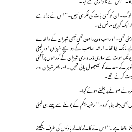
ٹر کا۔‘‘ اس نے ناگواری سے کہا۔
ہ لوگ۔ ان کو کسی بات کی فکر ہی نہیں۔‘‘ اس نے برابر سے
ھ کر ایک گہری سانس لی۔
ی بیٹی تھی۔ اور جب وہ پیدا ہوئی تھی تبھی شہزان کے والد نے
مانگ لیا تھا۔ ارشد صاحب کے دو بچے شہزان اور لبنیٰ
چانک موت سے ساری ذمہ داری شہزان کے کندھوں پر آگئی
شوہر کے وعدے کو نہیںبھول پائی تھیں۔ اور پھر شہزان اور
حبت کرتے تھے۔
رہ نے صوفے پر بیٹھتے ہوئے کہا۔
 بھی بیٹھ جایا کرو۔‘‘ رضیہ بیگم کے بولنے سے پہلے ہی لبنیٰ
 کتنا اچھا ہے۔‘‘ اس نے کالے کالے بادلوں کی طرف دیکھتے