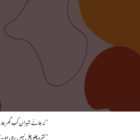
’’نہ جانے شہزان کب گھر جائ
’’نشرہ چلو چل نہیں رہی ہو۔