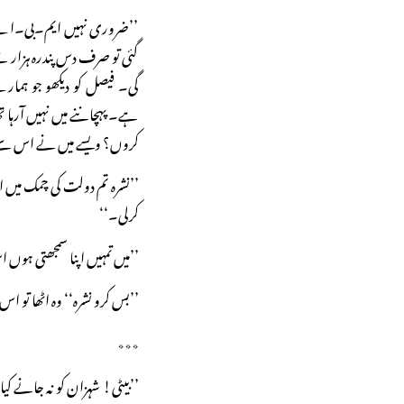
’’ضروری نہیں ایم۔بی۔اے۔
گئی تو صرف دس پندرہ ہزار سے
گی۔ فیصل کو دیکھو جو ہمارے
ہے۔ پہچاننے میں نہیں آرہ
کروں؟ ویسے میں نے اس سے 
’’نشرہ تم دولت کی چمک میں
کرلی۔‘‘
’’میں تمہیں اپنا سمجھتی ہوں 
’’بس کرو نشرہ‘‘ وہ اٹھا تو اس
٭٭٭
’’بیٹی! شہزان کو نہ جانے کیا