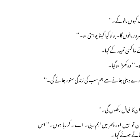
 کہوں مانوگے۔‘‘
ور مانوں گا۔ بولو کیا کہنا چاہتی ہو۔‘‘
بنا کسی تمہید کے کہا۔
و۔‘‘ وہ کھڑا ہوگیا۔
ہارے دبئی جانے سے ہم سب کی زندگی سنور جائے گی۔‘‘
 ان کا خیال رکھوں گی۔‘‘
 آسان تو نہیں اور پھر میں ایم۔بی۔ اے۔ کررہا ہوں۔‘‘ اس
چاتے ہوئے کہا۔