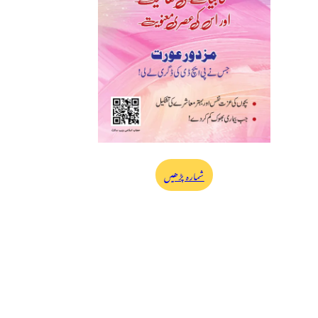
شمارہ پڑھیں