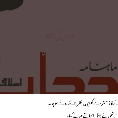
ہوس کی شکار
نشاں خاتون سیتھلی
ے گا؟‘‘ نشرہ نے گھڑی پر نظر ڈالتے ہوئے سوچا۔
‘‘ رشمی نے فائل اٹھاتے ہوئے کہا۔