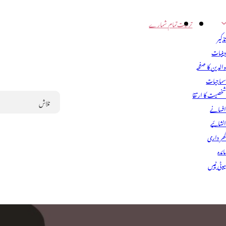
تربیت
تمام شمارے
ذکیر
ینیات
الدین کا صفحہ
ماجیات
خصیت کا ارتقا
فسانے
Search
نشائیے
ھر داری
ائدہ
یوٹی ٹپس