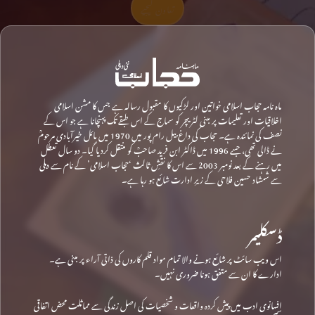
تعاون کیجیے
ماہ نامہ حجاب اسلامی خواتین اور لڑکیوں کا مقبول رسالہ ہے جس کا مشن اسلامی
اخلاقیات اور تعلیمات پر مبنی لٹریچر کو سماج کے اس طبقے تک پہنچانا ہے جو اس کے
نصف کی نمائندہ ہے۔ حجاب کی داغ بیل رام پور میں 1970 میں مائل خیرآبادی مرحومؒ
نے ڈالی تھی، جسے 1996 میں ڈاکٹر ابن فرید صاحبؒ کو منتقل کردیا گیا۔ دو سال تعطل
میں رہنے کے بعد نومبر 2003 سے اس کا نقشِ ثالث ‘حجاب اسلامی’ کے نام سے دہلی
سے شمشاد حسین فلاحی کے زیرِ ادارت شائع ہو رہا ہے۔
ڈسکلیمر
اس ویب سائٹ پر شائع ہونے والا تمام مواد قلم کاروں کی ذاتی آراء پر مبنی ہے۔
ادارے کا ان سے متفق ہونا ضروری نہیں۔
افسانوی ادب میں پیش کردہ واقعات و شخصیات کی اصل زندگی سے مماثلت محض اتفاقی