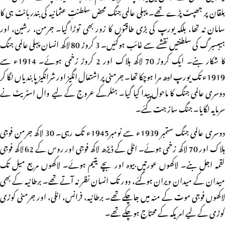
بلقان پر جھپٹ پڑے تھے۔ پہلی عالمی جنگ محض سلطنتِ عثمانیہ کی بندربانٹ ہی کا
سامان نہ تھا، بلکہ یورپ کی بڑی طاقتوں کا زور بھی توڑا گیا۔ جرمن، رشین، اور
ہیبسبرگ کی سلطنتیں نقشے سے غائب ہوگئیں۔ 3 کروڑ 80 لاکھ انسان پہلی عالمی جنگ
کا شکار بنے۔ ایک کروڑ 70 لاکھ ہلاک اور 2 کروڑ زخمی ہوئے۔ 1914ء سے
1919ء تک یورپ ادھ مرا ہوچکا تھا۔ جرمنی پر اشتعال انگیز اور شرانگیز پابندیاں لگا کر
دوسری عالمی جنگ کا ماحول پیدا کیا گیا۔ ہٹلرکے عروج کے لیے وال اسٹریٹ نے
سرمایہ لگایا۔ جنگ ساز جت گئے۔
دوسری عالمی جنگ ستمبر 1939ء سے نومبر1945ء تک رہی۔ 30 لاکھ جرمن فوجی
ہلاک اور 70 لاکھ زخمی ہوئے۔ اٹلی کے ڈیڑھ لاکھ فوجی اور روس کے 62 لاکھ فوجی
لقمہ اجل بنے۔ لاکھوں عورتیں بیوہ اور بچے یتیم ہوئے۔ لاکھوں مربع میل تک
میدان کے میدان ویران ہوگئے، دور تک انسان نظر نہ آتے تھے۔ برطانیہ کے بھی
لاکھوں فوجی موت کے منہ میں جاچکے تھے۔ برطانیہ، فرانس، اٹلی، اور جرمنی کوڑی
کوڑی کے لیے امریکہ کے محتاج ہوچکے تھے۔