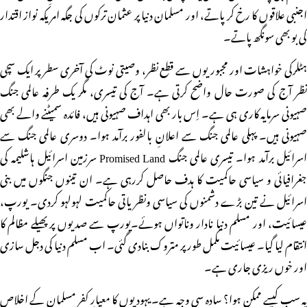
اجنبی علاقوں کا رخ کر پاتے، اور مسلمان دنیا پر عثمان ترکوں کی جگہ امریکہ نواز اقتدار
کی بو بھی سونگھ پاتے۔
ہٹلرکی خواہشات اور مجبوریوں سے قطع نظر، وصیتی نوٹ کی آخری سطر پر ایک سچی
نظر آج کی صورت حال واضح کرتی ہے۔ آج کی تیسری، مگر یک طرفہ عالمی جنگ
صہیونی سرمایہ کاری ہی ہے۔ اِس بار بھی اہداف صہیونی ہیں، فائدہ سمیٹنے والے بھی
صہیونی ہیں۔ پہلی عالمی جنگ سے اعلانِ بالفور برآمد ہوا۔ دوسری عالمی جنگ سے
اسرائیل برآمد ہوا۔ تیسری عالمی جنگ Promised Land سرزمین اسرائیل ہاشلیمہ کی
جغرافیائی و سیاسی حاکمیت کا ہدف حاصل کررہی ہے۔ ان تینوں جنگوں میں بنی
اسرائیل نے تین بڑے دشمنوں کی سیاسی ونظریاتی حاکمیت لہولہو کردی۔ یورپ،
عیسائیت، اور مسلم دنیا نادار وناتواں ہوئے۔یورپ سے صدیوں پر پھیلے مظالم کا
انتقام لیا گیا۔ عیسائیت مکمل طور پر متروک بنادی گئی۔ اب مسلم دنیا کی دجل سازی
اور خوں ریزی جاری ہے۔
یہ سب کیسے ممکن ہوا؟ سادہ سی وجہ ہے۔ یہودیوں کا معیارِ کفر مسلمان کے اخلاصِ