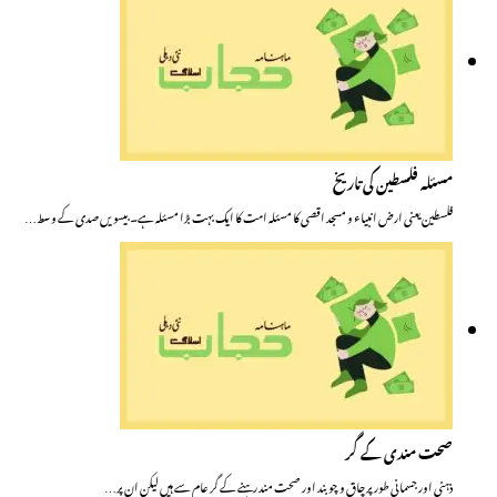
مسئلہ فلسطین کی تاریخ
فلسطین یعنی ارض انبیاء و مسجد اقصی کا مسئلہ امت کا ایک بہت بڑا مسئلہ ہے۔ بیسویں صدی کے وسط…
صحت مندی کے گر
ذہنی اور جسمانی طور پر چاق و چوبند اور صحت مند رہنے کے گر عام سے ہیں لیکن ان پر…