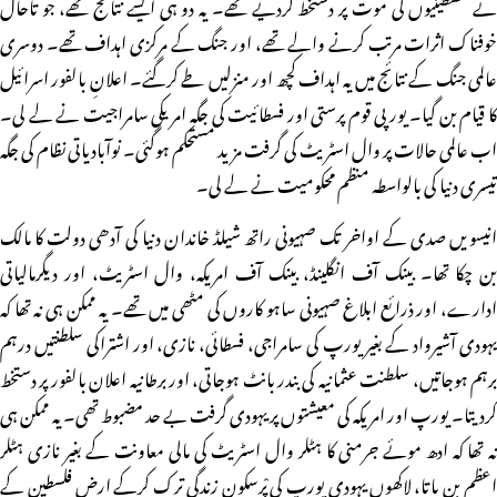
نے فلسطینیوں کی موت پر دستخط کردیے تھے۔ یہ دو ہی ایسے نتائج تھے، جو تاحال
خوفناک اثرات مرتب کرنے والے تھے، اور جنگ کے مرکزی اہداف تھے۔ دوسری
عالمی جنگ کے نتائج میں یہ اہداف کچھ اور منزلیں طے کرگئے۔ اعلانِ بالفور اسرائیل
کا قیام بن گیا۔ یورپی قوم پرستی اور فسطائیت کی جگہ امریکی سامراجیت نے لے لی۔
اب عالمی حالات پر وال اسٹریٹ کی گرفت مزید مستحکم ہوگئی۔ نوآبادیاتی نظام کی جگہ
تیسری دنیا کی بالواسطہ منظم محکومیت نے لے لی۔
انیسویں صدی کے اواخر تک صہیونی راتھ شیلڈ خاندان دنیا کی آدھی دولت کا مالک
بن چکا تھا۔ بینک آف انگلینڈ، بینک آف امریکہ، وال اسٹریٹ، اور دیگرمالیاتی
ادارے، اور ذرائع ابلاغ صہیونی ساہو کاروں کی مٹھی میں تھے۔ یہ ممکن ہی نہ تھا کہ
یہودی آشیرواد کے بغیر یورپ کی سامراجی، فسطائی، نازی، اور اشتراکی سلطنتیں درہم
برہم ہوجاتیں، سلطنت عثمانیہ کی بندر بانٹ ہوجاتی، اور برطانیہ اعلان بالفور پر دستخط
کردیتا۔ یورپ اور امریکہ کی معیشتوں پر یہودی گرفت بے حد مضبوط تھی۔ یہ ممکن ہی
نہ تھا کہ ادھ موئے جرمنی کا ہٹلر وال اسٹریٹ کی مالی معاونت کے بغیر نازی ہٹلر
اعظم بن پاتا، لاکھوں یہودی یورپ کی پْرسکون زندگی ترک کرکے ارضِ فلسطین کے