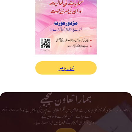
شمارہ پڑھیں
ہمارا تعاون کیجیے
ماہ نامہ حجاب اسلامی گذشتہ کئی دہائیوں سے خواتین میں فکر اسلامی کے فروغ کی خاطر بے لوث خدمات انجام
دے رہا ہے۔ اس ادارے کا تعاون کیجیے
اور دینی و تحریکی لٹریچر کے فروغ میں اپنا حصہ ڈالیے۔