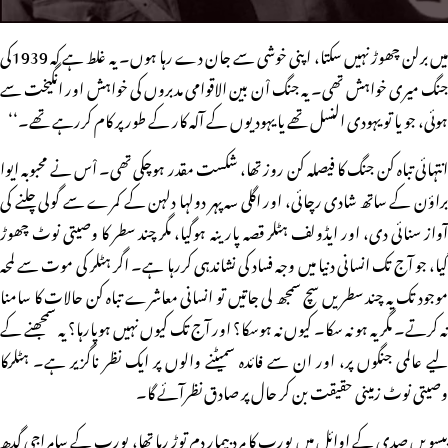
میں برلن چھوڑ نہیں سکتا، اپنی خوشی سے جان دے رہا ہوں۔ یہ غلط ہے کہ 1939کی
جنگ میری خواہش تھی۔ یہ جنگ اْن بین الاقوامی مدبروں کی خواہش اور انگیخت سے
ہوئی، جو یا تو یہودی النسل تھے یا یہودیوں کے آلہ کار کے طور پر کام کررہے تھے۔‘‘
انتہائی تباہ کن جنگ کا فیصلہ کن روز تھا، شکست مقدر ہوچکی تھی۔ اْس نے محبوبہ ایوا
براؤن کے ساتھ شادی رچائی، اور اگلی سہ پہر دولہا دلہن کے کمرے سے گولی چلنے کی
آواز سنائی دی، اور ایڈولف ہٹلر قصہ پارینہ ہوگیا، مگر چند سطر کا وصیتی نوٹ چھوڑ
گیا، جو آج تک انسانی دنیا میں وجہ فساد کی نشاندہی کررہا ہے۔ اگر ہٹلر کی موت سے لمحہ
موجود تک یہ چند سطریں سچ سمجھ لی جاتیں تو انسانی معاشرے تباہ کن حالات کا سامنا
نہ کرتے۔ مگر یہ ہو نہ سکا۔ کیوں نہ ہوسکا؟ اور آج تک کیوں نہیں ہوپارہا؟ یہ سمجھنے کے
لیے عالمی جنگوں پر، اور ان سے فائدہ سمیٹنے والوں پر ایک نظر ناگزیر ہے۔ ہٹلرکا
وصیتی نوٹ زمینی حقیقت بن کر حال پر صادق نظرآئے گا۔
بیسویں صدی کے اوائل میں یورپ کا مردِ بیمار دم توڑ رہا تھا، یورپ کے سامراجی گدھ