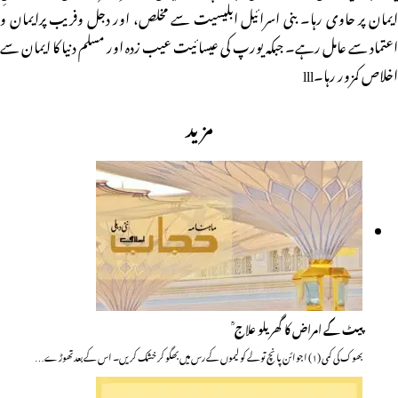
ایمان پر حاوی رہا۔ بنی اسرائیل ابلیسیت سے مخلص، اور دجل وفریب پرایمان و
اعتماد سے عامل رہے۔ جبکہ یورپ کی عیسائیت عیب زدہ اور مسلم دنیا کا ایمان سے
اخلاص کمزور رہا۔lll
مزید
پیٹ کے امراض کا گھریلو علاج ؒ
بھوک کی کمی (۱) اجوائن پانچ تولے کو لیموں کے رس میں بھگو کر خشک کریں۔ اس کے بعد تھوڑے…