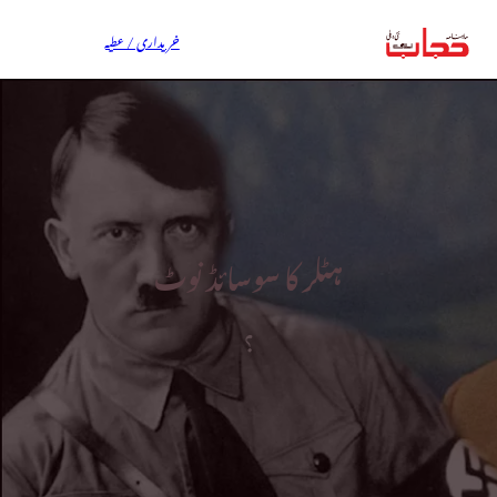
خریداری / عطیہ
ہٹلر کا سوسائڈ نوٹ
؟