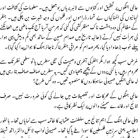
عالمی جنگوں پر تحقیق اور کتابوں سے لائبریریاں بوجھل ہیں۔ معلومات کی کثافت اور
کہانیوں کی المناکیاں بے شمار ڈراموں اور فلموں کی وجہ شہرت بن چکی ہیں۔ ہٹلر
کے مظالم کی وہ دہشت ناک منظرکشی کی گئی کہ جرمن آریا آج تک ماضی میں جھانکنے
کی جرأت نہیں کرتے (حالیہ تاریخ میں صدام حسین کے ساتھ بھی کم وبیش یہی ہوا،
پہلے خوب بڑھاوا دیا گیا، پھرصدام کو عراقی ہٹلر بناکر ناجائز جنگ کا جواز پیدا کیا گیا)۔
غرض سب کچھ ہوا، مگر ہٹلرکی آخری وصیت کی سچی سطریں یا تو سطحی نظر تک سے
محروم رہیں، یا کئی پردوں کے پیچھے چھپا دی گئیں۔ یہ سطریں صاف صاف بتا رہی ہیں
کہ عالمی جنگیں صہیونی ساہوکاروں کا منصوبہ تھیں۔ وہ کس طرح؟
عالمی جنگوں کے محرکات اور تفصیلات میں جانے کی کوئی ضرورت نہیں۔ صرف
نتائج اور فائدے سمیٹنے والوں پر ایک نظر کافی ہے۔
پہلی عالمی جنگ کے اہم نتائج میں سلطنت عثمانیہ کا خاتمہ سب سے نمایاں تھا۔ بالفور
اعلامیہ یعنی سرزمینِ فلسطین کا سودا طے پاگیا تھا۔ صہیونی نواب لائنل والٹرراتھ شیلڈ